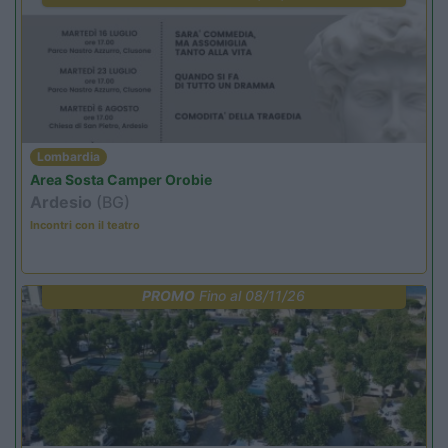
Lombardia
Area Sosta Camper Orobie
Ardesio
(BG)
Incontri con il teatro
PROMO
Fino al 08/11/26