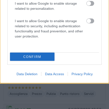
I want to allow Google to enable storage
tantissime gite da fare. Ottima la pinsa che fanno
related to personalization.
loro, merita.
I want to allow Google to enable storage
Accoglienza
Caratteristiche
Posizione
Pulizia
related to security, including authentication
Punto ristoro
Servizi
functionality and fraud prevention, and other
user protection.
12/04/2023 13:05
Josephine
CONFIRM
Ci torneremo sicuramente! Personale gentilissimo
sia per la parte campeggio sia per il ristorante.
Campeggio molto curato, bagni nuovi e puliti.
Data Deletion
Data Access
Privacy Policy
Cani ben accettati. Ottimo rapporto qualità-
prezzo.
Accoglienza
Prezzo
Pulizia
Punto ristoro
Servizi