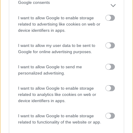
Personale gentile e ottima pinseria con possibilità
Google consents
della pinsa senza glutine.
I want to allow Google to enable storage
related to advertising like cookies on web or
Accessibilità
Accoglienza
Posizione
Pulizia
device identifiers in apps.
Punto ristoro
Servizi
Trasporti
I want to allow my user data to be sent to
17/08/2023 11:23
suki
Google for online advertising purposes.
I want to allow Google to send me
Il campeggio è bello, i servizi sono pulitissimi e
personalized advertising.
all'avanguardia, ci siamo fermati solo una notte
perché non c'erano attività per i bambini o più che
I want to allow Google to enable storage
altro la signorina alla reception di turno c'ha detto
related to analytics like cookies on web or
che non c'era niente in zona, si resta un pò isolati
device identifiers in apps.
perché c'è una strada molto trafficata di giorno
che passa davanti al campeggio. Una grossa
I want to allow Google to enable storage
pecca è il personale poco informato sui luoghi da
related to functionality of the website or app.
visitare nei dintorni: infatti quando siamo partiti
un'altra signorina ci ha informati che ci sono