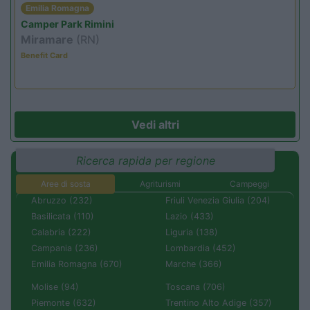
Emilia Romagna
Camper Park Rimini
Miramare
(RN)
Benefit Card
Vedi altri
Ricerca rapida per regione
Aree di sosta
Agriturismi
Campeggi
Abruzzo (232)
Friuli Venezia Giulia (204)
Basilicata (110)
Lazio (433)
Calabria (222)
Liguria (138)
Campania (236)
Lombardia (452)
Emilia Romagna (670)
Marche (366)
Molise (94)
Toscana (706)
Piemonte (632)
Trentino Alto Adige (357)