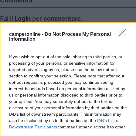
Commenta
Fai il
Login
per
commentare
.
camperonline -
Do Not Process My Personal
Recensioni degli Utenti
Information
Seleziona gli argomenti per leggere le recensioni:
If you wish to opt-out of the sale, sharing to third parties, or
Accoglienza (7)
Servizi (7)
Punto ristoro (6)
Pulizia (5)
processing of your personal or sensitive information for
targeted advertising by us, please use the below opt-out
Prezzo (2)
Trasporti (2)
Accessibilità (2)
Posizione (2)
section to confirm your selection. Please note that after your
Caratteristiche (2)
opt-out request is processed you may continue seeing
Mostra tutto
interest-based ads based on personal information utilized by
us or personal information disclosed to third parties prior to
your opt-out. You may separately opt-out of the further
08/12/2025 18:13
giusgiuseppe
disclosure of your personal information by third parties on the
IAB’s list of downstream participants. This information may
also be disclosed by us to third parties on the
IAB’s List of
Personale gentile. A mio parere un po' caro,
Downstream Participants
that may further disclose it to other
calcolando il disagio dello scarico in inverno che
third parties.
non funziona, per prendere il bus bisogna