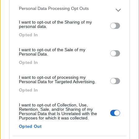
camminare per circa 800 metri sulla statale senza
Personal Data Processing Opt Outs
Please note that this website/app uses one or more Google
marciapiede con auto a camion che sfrecciano, la
services and may gather and store information including but
doccia ad un euro dopo che costa 35 euro.
I want to opt-out of the Sharing of my
not limited to your visit or usage behaviour. You may click to
personal data.
Peccato, perchè in generale è un bel posto,
grant or deny consent to Google and its third-party tags to
Opted In
pinseria ottima...
use your data for below specified purposes in below Google
consent section.
I want to opt-out of the Sale of my
Accoglienza
Prezzo
Punto ristoro
Servizi
Trasporti
Personal Data.
Opted In
23/02/2025 18:16
Smemorina
I want to opt-out of processing my
Personal Data for Targeted Advertising.
Buon punto di sosta per visitare Fénis (castello
Opted In
carino) e zone intorno. Non c’è molto da
raggiungere a piedi, bisogna spostarsi con bus o
I want to opt-out of Collection, Use,
Retention, Sale, and/or Sharing of my
camper. Docce calde con gettoniera (E.1) Blocco
Personal Data that Is Unrelated with the
Purposes for which it was collected.
bagni nuovo e ben tenuto. Acqua calda al lavaggio
piatti. C/S comodo ma non in uso in inverno anche
Opted Out
per WC chimico bisogna scendere nei bagni.