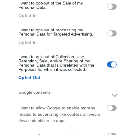
I want to opt-out of the Sale of my
pomeriggio, ci verrà addebitato solo metà tariffa e
Personal Data.
non il giorno completo. Io ve lo consiglio è
Opted In
sicuramente ci torneremo!
I want to opt-out of processing my
Personal Data for Targeted Advertising.
Caratteristiche
Posizione
Prezzo
Pulizia
Servizi
Opted In
20/07/2015 17:49
nigama
I want to opt-out of Collection, Use,
Retention, Sale, and/or Sharing of my
Personal Data that Is Unrelated with the
Purposes for which it was collected.
Mmolto pulito e tranquillo, piazzole ben delimitate
Opted Out
e ampie.
Google consents
Caratteristiche
Pulizia
I want to allow Google to enable storage
related to advertising like cookies on web or
Segnalati nei dintorni
device identifiers in apps.