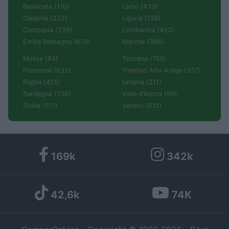
Basilicata (110)
Lazio (433)
Calabria (222)
Liguria (138)
Campania (236)
Lombardia (452)
Emilia Romagna (670)
Marche (366)
Molise (94)
Toscana (706)
Piemonte (632)
Trentino Alto Adige (357)
Puglia (425)
Umbria (211)
Sardegna (336)
Valle d'Aosta (99)
Sicilia (511)
Veneto (512)
169k
342k
42,6k
74K