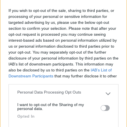
Caratteristiche
Posizione
Prezzo
If you wish to opt-out of the sale, sharing to third parties, or
processing of your personal or sensitive information for
29/09/2019 18:06
targeted advertising by us, please use the below opt-out
Al Vacjo
section to confirm your selection. Please note that after your
opt-out request is processed you may continue seeing
Molto carino e tranquillo. Vicino al mare che
interest-based ads based on personal information utilized by
uscendo dalla parte posteriore del campeggio si
us or personal information disclosed to third parties prior to
raggiunge facilmente in 5/10 minuti a piedi. Le
your opt-out. You may separately opt-out of the further
disclosure of your personal information by third parties on the
piazzole sono ben curate e delimitate da siepi che
IAB’s list of downstream participants. This information may
ti permettono di avere la giusta tranquillità per
also be disclosed by us to third parties on the
IAB’s List of
godersi la vacanza è non essere troppo disturbati
Downstream Participants
that may further disclose it to other
e osservati dai vicini. I bagni sono belli e puliti con
third parties.
docce calde gratuite. Ottima qualità/prezzo visto
Personal Data Processing Opt Outs
che a differenza di altri campeggi che ti fanno
Please note that this website/app uses one or more Google
pagare separatamente la corrente o le docce
services and may gather and store information including but
I want to opt-out of the Sharing of my
calde, qui è tutto compreso nel prezzo che in
not limited to your visit or usage behaviour. You may click to
personal data.
grant or deny consent to Google and its third-party tags to
questi giorni per 2 persone è di soli 16.70 € al
Opted In
use your data for below specified purposes in below Google
giorno e se il giorno di partenza non si vuole
consent section.
partire entro le 12.00 ma con calma nel