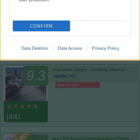
Camping Sabbiadoro
8.8
Lignano Sabbiadoro
(UD)
Campeggio
CONFIRM
(23)
Data Deletion
Data Access
Privacy Policy
Area sosta camper - Camping Albatros
9.3
Jesolo
(VE)
Area di sosta
(44)
Card
Area Don Bosco/Campeggio Bosco Pineta