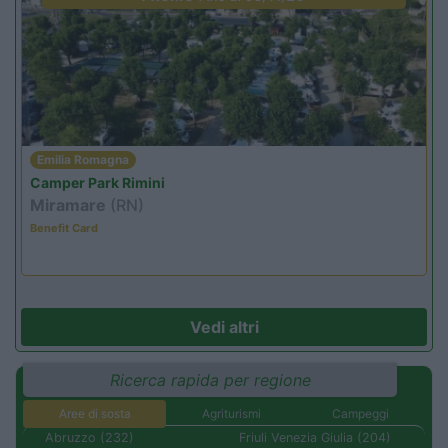
Emilia Romagna
Camper Park Rimini
Miramare
(RN)
Benefit Card
Vedi altri
Ricerca rapida per regione
Aree di sosta
Agriturismi
Campeggi
Abruzzo (232)
Friuli Venezia Giulia (204)