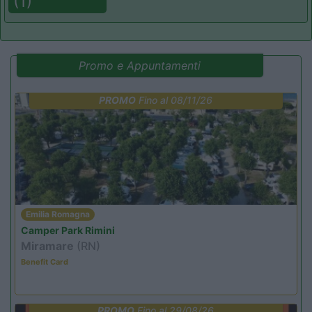
(1)
Promo e Appuntamenti
PROMO
Fino al 08/11/26
Emilia Romagna
Camper Park Rimini
Miramare
(RN)
Benefit Card
PROMO
Fino al 29/08/26