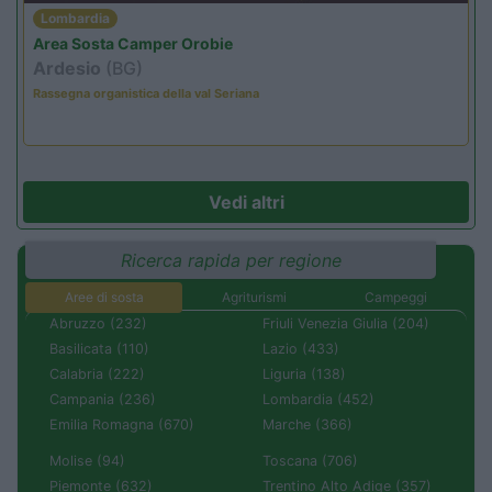
Lombardia
Area Sosta Camper Orobie
Ardesio
(BG)
Rassegna organistica della val Seriana
Vedi altri
Ricerca rapida per regione
Aree di sosta
Agriturismi
Campeggi
Abruzzo (232)
Friuli Venezia Giulia (204)
Basilicata (110)
Lazio (433)
Calabria (222)
Liguria (138)
Campania (236)
Lombardia (452)
Emilia Romagna (670)
Marche (366)
Molise (94)
Toscana (706)
Piemonte (632)
Trentino Alto Adige (357)