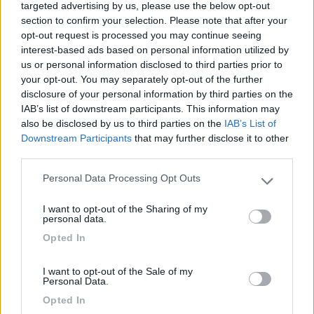
targeted advertising by us, please use the below opt-out
vantaggioso. Da ritornare sicuramente. bagni
section to confirm your selection. Please note that after your
molto puliti. Siamo stati molto contenti.
opt-out request is processed you may continue seeing
interest-based ads based on personal information utilized by
Accoglienza
Prezzo
Pulizia
Servizi
us or personal information disclosed to third parties prior to
your opt-out. You may separately opt-out of the further
disclosure of your personal information by third parties on the
19/07/2021 14:32
Fabulus69
IAB’s list of downstream participants. This information may
also be disclosed by us to third parties on the
IAB’s List of
Downstream Participants
that may further disclose it to other
Un buon campeggio. Servizi puliti con acqua calda
third parties.
senza problemi. Le piazzole sono ben delimitate e
ombreggiate da ulivi. Personale del campeggio
Personal Data Processing Opt Outs
Please note that this website/app uses one or more Google
disponibile e preciso (forse fin troppo).
services and may gather and store information including but
I want to opt-out of the Sharing of my
Frequentato quasi totalmente da stranieri (ma
not limited to your visit or usage behaviour. You may click to
personal data.
questo sul lago di Garda è quasi scontato). Pochi
grant or deny consent to Google and its third-party tags to
Opted In
use your data for below specified purposes in below Google
giochi per bambini, e nessun tipo di attività
consent section.
ludiche per i giovani. Pace e tranquillità sono
I want to opt-out of the Sale of my
quindi un must di questo posto. Un po' "scomodo"
Personal Data.
per andare al lago per via del dislivello in cui si
Opted In
trova, ma si può fare lo sforzo se si vuole dormire