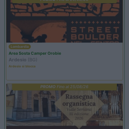
Lombardia
Area Sosta Camper Orobie
Ardesio
(BG)
Ardesio si blocca
PROMO
Fino al 25/08/26