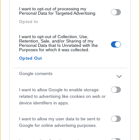
notti silenziose prive di rumore dal traffico del
I want to opt-out of processing my
Personal Data for Targeted Advertising.
lungolago. Prezzi nella media. Area sosta a prezzi
Opted In
forfettari all'ingresso del campeggio per soste
brevi.
I want to opt-out of Collection, Use,
Retention, Sale, and/or Sharing of my
Personal Data that Is Unrelated with the
Accoglienza
Caratteristiche
Posizione
Prezzo
Purposes for which it was collected.
Pulizia
Servizi
Opted Out
Google consents
Segnalati nei dintorni
I want to allow Google to enable storage
related to advertising like cookies on web or
Camperstop Torbole
8.1
device identifiers in apps.
Torbole sul Garda
(TN)
Area di sosta
I want to allow my user data to be sent to
Google for online advertising purposes.