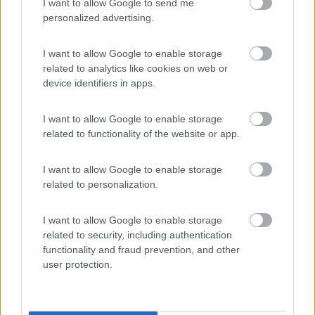
I want to allow Google to send me
(58)
personalized advertising.
I want to allow Google to enable storage
Maroadi
9
related to analytics like cookies on web or
Torbole
(TN)
device identifiers in apps.
Campeggio
I want to allow Google to enable storage
related to functionality of the website or app.
(2)
I want to allow Google to enable storage
related to personalization.
Family Wellness Camping Al Sole
9.1
I want to allow Google to enable storage
Molina di Ledro
(TN)
related to security, including authentication
functionality and fraud prevention, and other
Campeggio
user protection.