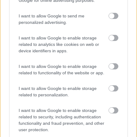
Google for online advertising purposes.
Campeggio
I want to allow Google to send me
personalized advertising.
(11)
I want to allow Google to enable storage
related to analytics like cookies on web or
device identifiers in apps.
Family Wellness Resort Vidor
8.6
Pozza di Fassa
(TN)
I want to allow Google to enable storage
Campeggio
related to functionality of the website or app.
I want to allow Google to enable storage
related to personalization.
(26)
I want to allow Google to enable storage
related to security, including authentication
Camping Marmolada
7.8
functionality and fraud prevention, and other
Canazei
(TN)
user protection.
Campeggio