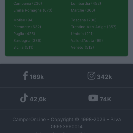
Campania (236)
Lombardia (452)
Emilia Romagna (670)
Marche (366)
Molise (94)
Toscana (706)
Piemonte (632)
Trentino Alto Adige (357)
Puglia (425)
Umbria (211)
Sardegna (336)
Valle d'Aosta (99)
Sicilia (511)
Veneto (512)
169k
342k
42,6k
74K
CamperOnLine - Copyright © 1998-2026 - P.Iva
06953990014