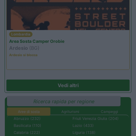
Lombardia
Area Sosta Camper Orobie
Ardesio
(BG)
Ardesio si blocca
Vedi altri
Ricerca rapida per regione
Aree di sosta
Agriturismi
Campeggi
Abruzzo (232)
Friuli Venezia Giulia (204)
Basilicata (110)
Lazio (433)
Calabria (222)
Liguria (138)