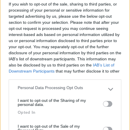
If you wish to opt-out of the sale, sharing to third parties, or
gentile e disponibile.
processing of your personal or sensitive information for
targeted advertising by us, please use the below opt-out
Accoglienza
Caratteristiche
Posizione
Pulizia
section to confirm your selection. Please note that after your
opt-out request is processed you may continue seeing
Servizi
Trasporti
interest-based ads based on personal information utilized by
us or personal information disclosed to third parties prior to
your opt-out. You may separately opt-out of the further
26/07/2018 16:22
passeggio59
disclosure of your personal information by third parties on the
IAB’s list of downstream participants. This information may
Tanti stanziali, rifiutato CS
also be disclosed by us to third parties on the
IAB’s List of
Downstream Participants
that may further disclose it to other
third parties.
Caratteristiche
Personal Data Processing Opt Outs
Please note that this website/app uses one or more Google
services and may gather and store information including but
I want to opt-out of the Sharing of my
Segnalati nei dintorni
not limited to your visit or usage behaviour. You may click to
personal data.
grant or deny consent to Google and its third-party tags to
Opted In
use your data for below specified purposes in below Google
Area Sosta Camper Malga Ces
9.5
consent section.
Primiero San Martino di Castrozza
(TN)
I want to opt-out of the Sale of my