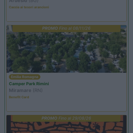
Ardesio
(BG)
Caccia ai tesori arancioni
PROMO
Fino al 08/11/26
Emilia Romagna
Camper Park Rimini
Miramare
(RN)
Benefit Card
PROMO
Fino al 29/08/26