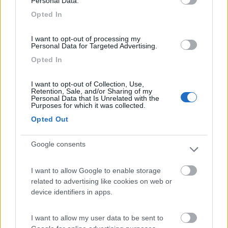
Personal Data.
Area di sosta
Opted In
I want to opt-out of processing my
Personal Data for Targeted Advertising.
(20)
Opted In
I want to opt-out of Collection, Use,
Retention, Sale, and/or Sharing of my
Area attrezzata Camping Vidor
8.7
Personal Data that Is Unrelated with the
Pozza di Fassa
(TN)
Purposes for which it was collected.
Opted Out
Area di sosta
Google consents
(21)
I want to allow Google to enable storage
related to advertising like cookies on web or
device identifiers in apps.
Club del Sole Val di Fiemme Easy Camping Villa
8
Bellamonte di Predazzo
(TN)
I want to allow my user data to be sent to