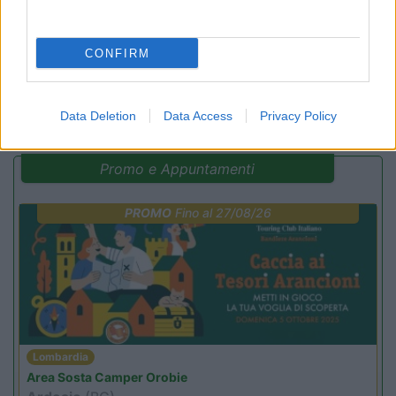
CONFIRM
(13)
Data Deletion
Data Access
Privacy Policy
Promo e Appuntamenti
PROMO
Fino al 27/08/26
Lombardia
Area Sosta Camper Orobie