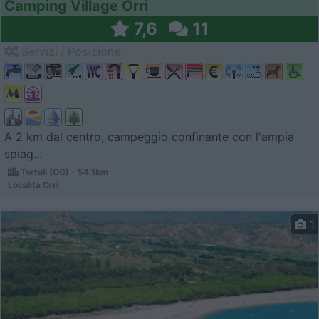
Camping Village Orri
7,6
11
Servizi / Posizione
A 2 km dal centro, campeggio confinante con l'ampia
spiag...
Tortolì (OG) - 54.1km
Località Orrì
1