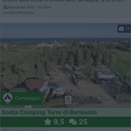
Barisardo (OG) - 52.9km
Località Planargia
11
Campeggio
Sosta Camping Torre di Barisardo
9,5
25
Servizi / Posizione