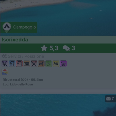
Campeggio
Iscrixedda
5,3
3
Servizi / Posizione
Lotzorai (OG) - 55.4km
Loc. Lido delle Rose
0