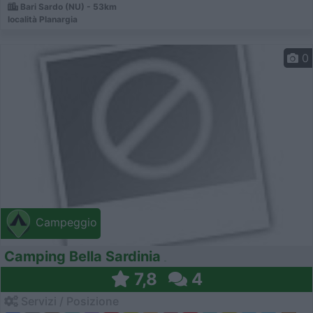
Bari Sardo (NU) - 53km
località Planargia
0
Campeggio
Camping Bella Sardinia
7,8
4
Servizi / Posizione