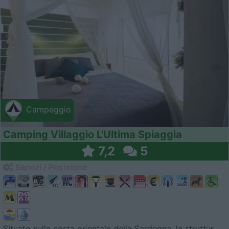
Campeggio
Camping Villaggio L'Ultima Spiaggia
7,2
5
Servizi / Posizione
Situato sulla costa orientale della Sardegna, la struttur...