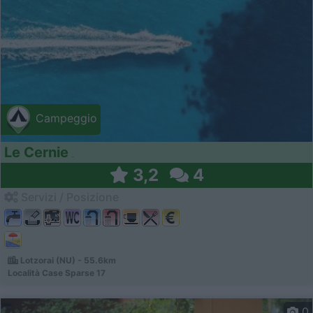
Campeggio
Le Cernie
3,2
4
Servizi / Posizione
Lotzorai (NU) - 55.6km
Località Case Sparse 17
0