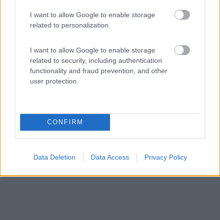
Camping Village Baia Blu La Tortuga
I want to allow Google to enable storage
related to personalization.
7,8
5
Servizi / Posizione
I want to allow Google to enable storage
related to security, including authentication
functionality and fraud prevention, and other
user protection.
Situato nella zona di Vignola Mare con accesso diretto
al...
CONFIRM
Aglientu (SS) - 141.5km
Pineta di Vignola Mare
Data Deletion
Data Access
Privacy Policy