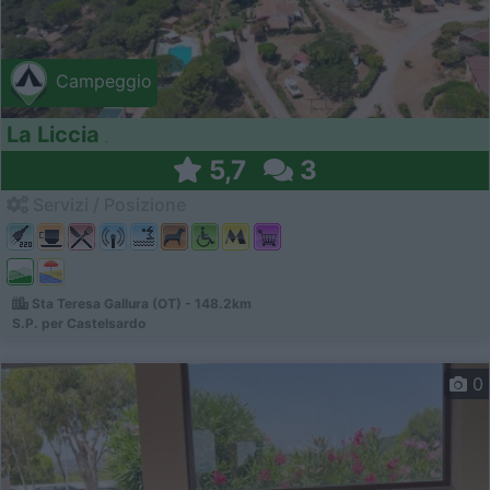
Campeggio
La Liccia
5,7
3
Servizi / Posizione
Sta Teresa Gallura (OT) - 148.2km
S.P. per Castelsardo
0