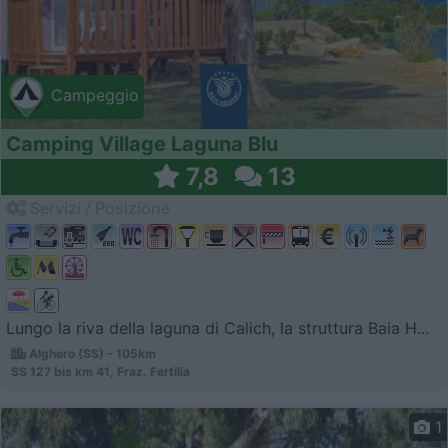
Campeggio
Camping Village Laguna Blu
7,8
13
Servizi / Posizione
Lungo la riva della laguna di Calich, la struttura Baia H...
Alghero (SS) - 105km
SS 127 bis km 41, Fraz. Fertilia
1