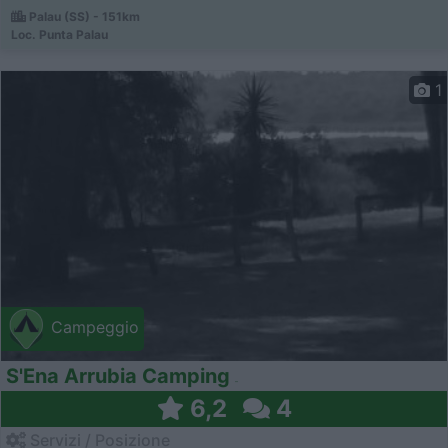
Palau (SS) - 151km
Loc. Punta Palau
1
Campeggio
S'Ena Arrubia Camping
6,2
4
Servizi / Posizione