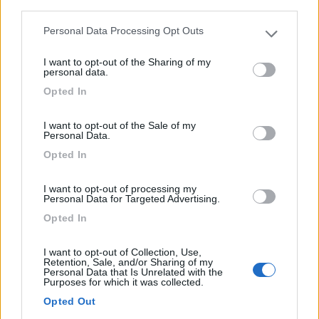
Nella costa nord-orientale della Sardegna, a circa 800
third parties.
me...
Personal Data Processing Opt Outs
San Teodoro (NU) - 115.3km
Please note that this website/app uses one or more Google
Via Cala D’Ambra o Via Ogliastra 27
services and may gather and store information including but
I want to opt-out of the Sharing of my
not limited to your visit or usage behaviour. You may click to
personal data.
grant or deny consent to Google and its third-party tags to
0
Opted In
use your data for below specified purposes in below Google
consent section.
I want to opt-out of the Sale of my
Personal Data.
Opted In
I want to opt-out of processing my
Personal Data for Targeted Advertising.
Opted In
I want to opt-out of Collection, Use,
Campeggio
Retention, Sale, and/or Sharing of my
Personal Data that Is Unrelated with the
Purposes for which it was collected.
La Foce
Opted Out
4
2