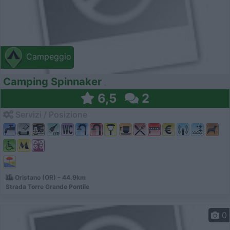
Campeggio
Camping Spinnaker
6,5
2
Servizi / Posizione
Oristano (OR) - 44.9km
Strada Torre Grande Pontile
0