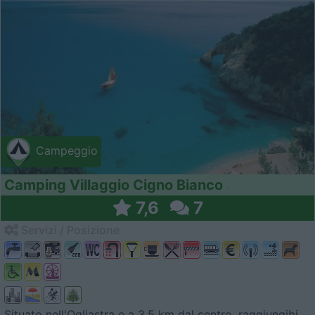
Campeggio
Camping Villaggio Cigno Bianco
7,6
7
Servizi / Posizione
Situato nell'Ogliastra e a 3,5 km dal centro, raggiungibi...