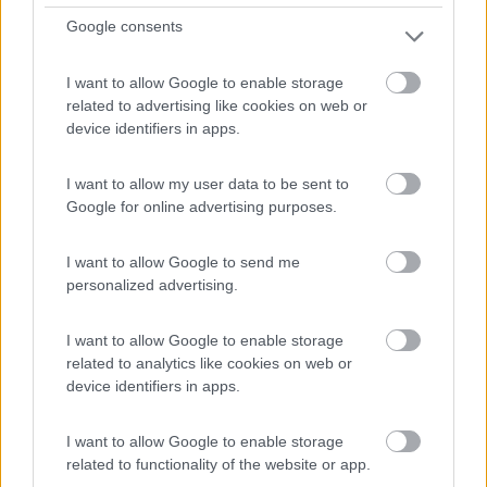
Google consents
I want to allow Google to enable storage
Lungo la riva della laguna di Calich, la struttura Baia H...
related to advertising like cookies on web or
Alghero (SS) - 132.8km
device identifiers in apps.
SS 127 bis km 41, Fraz. Fertilia
I want to allow my user data to be sent to
1
Google for online advertising purposes.
I want to allow Google to send me
personalized advertising.
I want to allow Google to enable storage
related to analytics like cookies on web or
device identifiers in apps.
I want to allow Google to enable storage
Campeggio
related to functionality of the website or app.