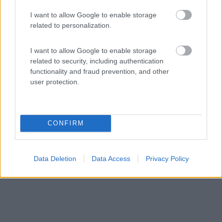
Centro Vacanze Isuledda
I want to allow Google to enable storage
related to personalization.
7,8
8
Servizi / Posizione
I want to allow Google to enable storage
related to security, including authentication
functionality and fraud prevention, and other
user protection.
Sulla Costa Smeralda, a 3,5 km dal centro, campeggio
del ...
CONFIRM
Cannigione (OT) - 139.6km
Loc. Isuledda
Data Deletion
Data Access
Privacy Policy