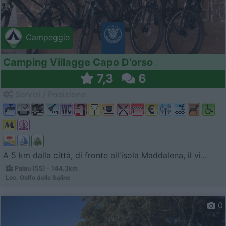
Campeggio
Camping Villagge Capo D'orso
7,3
6
Servizi / Posizione
A 5 km dalla città, di fronte all'isola Maddalena, il vi...
Palau (SS) - 144.3km
Loc. Golfo delle Saline
0