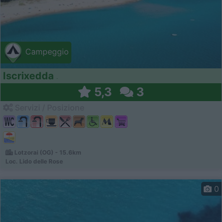
Campeggio
Iscrixedda
5,3
3
Servizi / Posizione
Lotzorai (OG) - 15.6km
Loc. Lido delle Rose
0