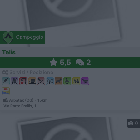
Campeggio
Telis
5,5
2
Servizi / Posizione
Arbatax (OG) - 15km
Via Porto Frailis, 1
0