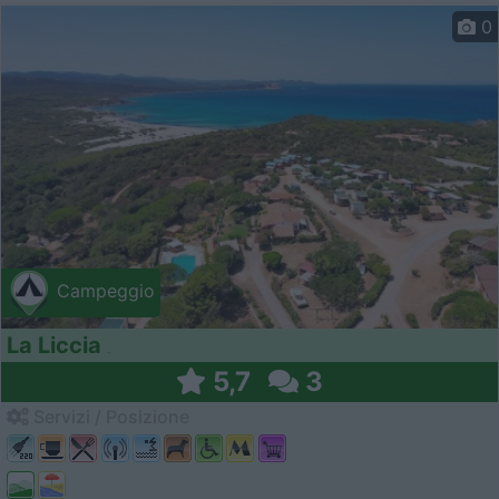
0
Campeggio
La Liccia
5,7
3
Servizi / Posizione