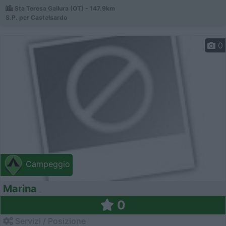
Sta Teresa Gallura (OT) - 147.9km
S.P. per Castelsardo
0
Campeggio
Marina
0
Servizi / Posizione