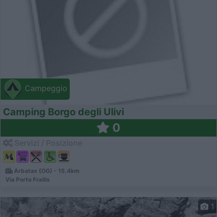
Campeggio
Camping Borgo degli Ulivi
0
Servizi / Posizione
Arbatax (OG) - 15.4km
Via Porto Frailis
1