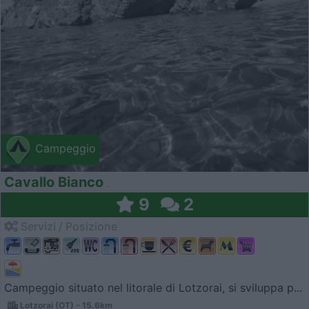
Campeggio
Cavallo Bianco
9
2
Servizi / Posizione
Campeggio situato nel litorale di Lotzorai, si sviluppa p...
Lotzorai (OT) - 15.6km