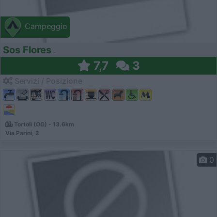
Campeggio
Sos Flores
7,7
3
Servizi / Posizione
Tortolì (OG) - 13.6km
Via Parini, 2
0