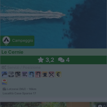
Campeggio
Le Cernie
3,2
4
Servizi / Posizione
Lotzorai (NU) - 16km
Località Case Sparse 17
0