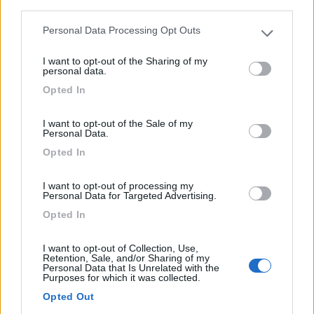
third parties.
Via Ampurias, 110
Personal Data Processing Opt Outs
Please note that this website/app uses one or more Google
1
services and may gather and store information including but
I want to opt-out of the Sharing of my
not limited to your visit or usage behaviour. You may click to
personal data.
grant or deny consent to Google and its third-party tags to
Opted In
use your data for below specified purposes in below Google
consent section.
I want to opt-out of the Sale of my
Personal Data.
Opted In
I want to opt-out of processing my
Personal Data for Targeted Advertising.
Campeggio
Opted In
Camping Village Laguna Blu
I want to opt-out of Collection, Use,
Retention, Sale, and/or Sharing of my
7,8
13
Personal Data that Is Unrelated with the
Purposes for which it was collected.
Servizi / Posizione
Opted Out