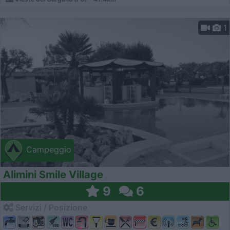
1
Campeggio
Alimini Smile Village
9
6
Servizi / Posizione