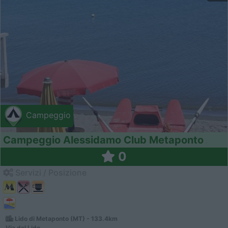
Campeggio
Campeggio Alessidamo Club Metaponto
0
Servizi / Posizione
Lido di Metaponto (MT) - 133.4km
Via del Lido