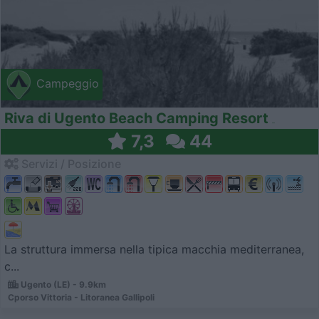
Campeggio
Riva di Ugento Beach Camping Resort
7,3
44
Servizi / Posizione
La struttura immersa nella tipica macchia mediterranea,
c...
Ugento (LE) - 9.9km
Cporso Vittoria - Litoranea Gallipoli