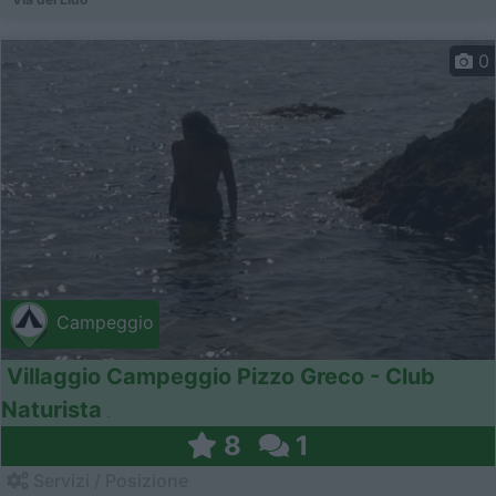
0
Campeggio
Villaggio Campeggio Pizzo Greco - Club
Naturista
8
1
Servizi / Posizione