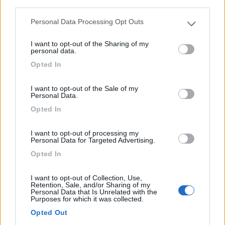
third parties.
Servizi / Posizione
Personal Data Processing Opt Outs
Please note that this website/app uses one or more Google
services and may gather and store information including but
I want to opt-out of the Sharing of my
not limited to your visit or usage behaviour. You may click to
personal data.
grant or deny consent to Google and its third-party tags to
Opted In
A circa 2 km dal centro e a 3 km dal mare, la struttura
use your data for below specified purposes in below Google
consent section.
d...
I want to opt-out of the Sale of my
Gagliano del Capo (LE) - 10.8km
Personal Data.
S.S. 275 km. 35,700
Opted In
1
I want to opt-out of processing my
Personal Data for Targeted Advertising.
Opted In
I want to opt-out of Collection, Use,
Retention, Sale, and/or Sharing of my
Personal Data that Is Unrelated with the
Purposes for which it was collected.
Opted Out