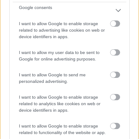
Google consents
Campeggio
I want to allow Google to enable storage
Il Ponte
related to advertising like cookies on web or
device identifiers in apps.
5
2
Servizi / Posizione
I want to allow my user data to be sent to
Google for online advertising purposes.
I want to allow Google to send me
Piccolo campeggio, ombreggiato con poche piazzole
personalized advertising.
camper ...
Marina Serra (LE) - 15.6km
I want to allow Google to enable storage
SP 358, 3 - Fraz Tricase
related to analytics like cookies on web or
device identifiers in apps.
I want to allow Google to enable storage
related to functionality of the website or app.