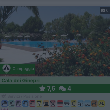
0
Campeggio
Cala dei Ginepri
7,5
4
Servizi / Posizione