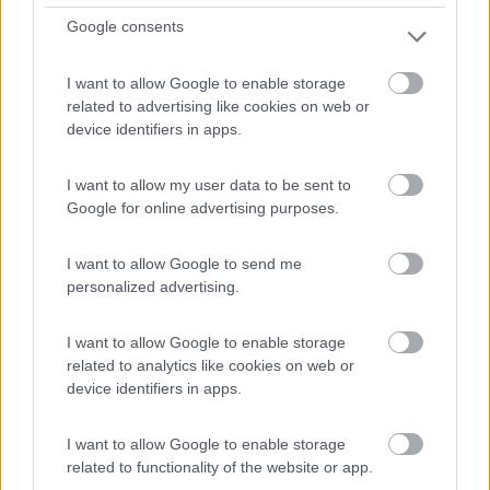
Google consents
I want to allow Google to enable storage
related to advertising like cookies on web or
device identifiers in apps.
Campeggio
I want to allow my user data to be sent to
Centro Vacanze San Marino
Google for online advertising purposes.
8
12
I want to allow Google to send me
Servizi / Posizione
personalized advertising.
I want to allow Google to enable storage
related to analytics like cookies on web or
device identifiers in apps.
Situato in un'area residenziale immersa nel verde della
R...
I want to allow Google to enable storage
San Marino (RSM) - 85km
related to functionality of the website or app.
Strada di San Michele