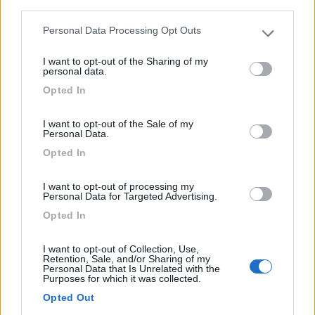
third parties.
Campeggio
Personal Data Processing Opt Outs
Please note that this website/app uses one or more Google
services and may gather and store information including but
Camping Village Marina di Venezia
I want to opt-out of the Sharing of my
not limited to your visit or usage behaviour. You may click to
personal data.
grant or deny consent to Google and its third-party tags to
9
6
Opted In
use your data for below specified purposes in below Google
Servizi / Posizione
consent section.
I want to opt-out of the Sale of my
Personal Data.
Opted In
I want to opt-out of processing my
Cavallino - Treporti (VE) - 84.4km
Personal Data for Targeted Advertising.
Via Montello 6, Localitï¿½ Punta Sabbioni
Opted In
5
I want to opt-out of Collection, Use,
Retention, Sale, and/or Sharing of my
Personal Data that Is Unrelated with the
Purposes for which it was collected.
Opted Out