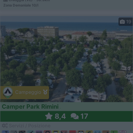
Zona Demaniale 10/l
19
Campeggio
Camper Park Rimini
8,4
17
Servizi / Posizione