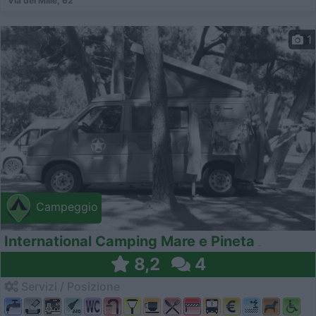
Via dei Mille, 62
1
Campeggio
International Camping Mare e Pineta
8,2
4
Servizi / Posizione