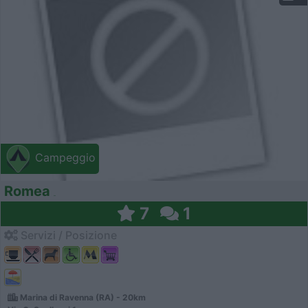
Campeggio
Romea
7
1
Servizi / Posizione
Marina di Ravenna (RA) - 20km