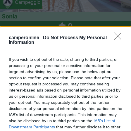
Campeggio
Sonia
0
Servizi / Posizione
camperonline -
Do Not Process My Personal
Information
Cavallino - Treporti (VE) - 84.2km
Via Montello 25/A
If you wish to opt-out of the sale, sharing to third parties, or
processing of your personal or sensitive information for
targeted advertising by us, please use the below opt-out
1
section to confirm your selection. Please note that after your
opt-out request is processed you may continue seeing
interest-based ads based on personal information utilized by
us or personal information disclosed to third parties prior to
your opt-out. You may separately opt-out of the further
disclosure of your personal information by third parties on the
IAB’s list of downstream participants. This information may
also be disclosed by us to third parties on the
IAB’s List of
Downstream Participants
that may further disclose it to other