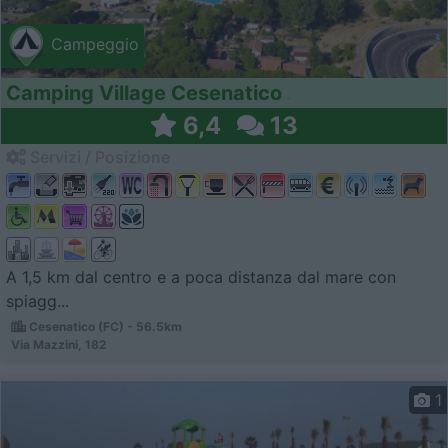
Campeggio
Camping Village Cesenatico
6,4
13
Servizi / Posizione
A 1,5 km dal centro e a poca distanza dal mare con
spiagg...
Cesenatico (FC) - 56.5km
Via Mazzini, 182
1