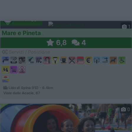
Campeggio
1
Mare e Pineta
6,8
4
Servizi / Posizione
Lido di Spina (FE) - 6.4km
Viale delle Acacie, 67
0