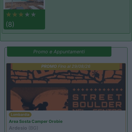
(8)
Promo e Appuntamenti
PROMO
Fino al 29/08/26
Lombardia
Area Sosta Camper Orobie
Ardesio
(BG)