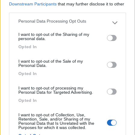
Downstream Participants
that may further disclose it to other
third parties.
Accoglienza
Personal Data Processing Opt Outs
Please note that this website/app uses one or more Google
19/02/2024 12:44
Nata Libera
services and may gather and store information including but
I want to opt-out of the Sharing of my
not limited to your visit or usage behaviour. You may click to
personal data.
grant or deny consent to Google and its third-party tags to
Ottimo punto di partenza per visitate i granai e
Opted In
use your data for below specified purposes in below Google
l'oasi. Personale gentile ed accogliente. Luogo
consent section.
tranquillo.
I want to opt-out of the Sale of my
Personal Data.
Opted In
Accoglienza
Caratteristiche
Posizione
I want to opt-out of processing my
Personal Data for Targeted Advertising.
Segnalati nei dintorni
Opted In
I want to opt-out of Collection, Use,
Retention, Sale, and/or Sharing of my
Camping Cala d'Ostia
7
Personal Data that Is Unrelated with the
Santa Margherita di Pula
(CA)
Purposes for which it was collected.
Campeggio