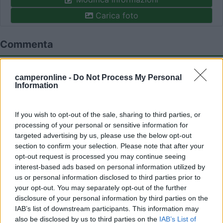
Carica foto
Commenta
Fai il
Login
per
commentare
.
camperonline -
Do Not Process My Personal
Information
Recensioni degli Utenti
If you wish to opt-out of the sale, sharing to third parties, or
processing of your personal or sensitive information for
Seleziona gli argomenti per leggere le recensioni:
targeted advertising by us, please use the below opt-out
Accoglienza (2)
Caratteristiche (1)
Posizione (1)
section to confirm your selection. Please note that after your
opt-out request is processed you may continue seeing
Mostra tutto
interest-based ads based on personal information utilized by
us or personal information disclosed to third parties prior to
18/10/2024 11:46
your opt-out. You may separately opt-out of the further
dariolamp
disclosure of your personal information by third parties on the
IAB’s list of downstream participants. This information may
Buon campeggio.
also be disclosed by us to third parties on the
IAB’s List of