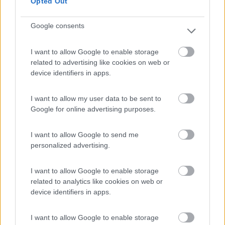
Opted Out
Google consents
(1)
I want to allow Google to enable storage
related to advertising like cookies on web or
device identifiers in apps.
Paradise Park
8.4
Alghero
(SS)
I want to allow my user data to be sent to
Google for online advertising purposes.
Area di sosta
I want to allow Google to send me
personalized advertising.
(104)
I want to allow Google to enable storage
related to analytics like cookies on web or
device identifiers in apps.
Camping Village Laguna Blu
7.8
Alghero
(SS)
I want to allow Google to enable storage
Campeggio