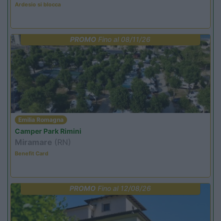
Ardesio si blocca
PROMO
Fino al 08/11/26
Emilia Romagna
Camper Park Rimini
Miramare
(RN)
Benefit Card
PROMO
Fino al 12/08/26