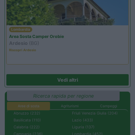
Lombardia
Area Sosta Camper Orobie
Ardesio
(BG)
Riscopri Ardesio
Vedi altri
Ricerca rapida per regione
Aree di sosta
Agriturismi
Campeggi
Abruzzo (232)
Friuli Venezia Giulia (204)
Basilicata (110)
Lazio (433)
Calabria (222)
Liguria (137)
Campania (236)
Lombardia (452)