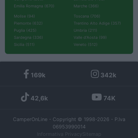
Emilia Romagna (670)
Marche (366)
Molise (94)
Toscana (706)
Piemonte (632)
Trentino Alto Adige (357)
Puglia (425)
Umbria (211)
Sardegna (336)
Valle d'Aosta (99)
Sicilia (511)
Veneto (512)
169k
342k
42,6k
74K
CamperOnLine - Copyright © 1998-2026 - P.Iva
06953990014
Informativa Privacy
Sitemap