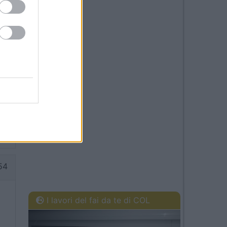
in
m.
27
54
I lavori del fai da te di COL