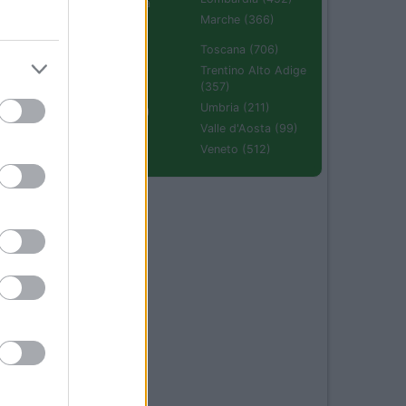
Emilia Romagna
(670)
Marche (366)
10
Molise (94)
Toscana (706)
Piemonte (632)
Trentino Alto Adige
(357)
Puglia (425)
ci
Umbria (211)
Sardegna (336)
.
Valle d'Aosta (99)
Sicilia (511)
Veneto (512)
14
o,
un