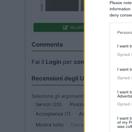
Please note
information 
deny consent
in below Go
Modifica informazioni
Persona
Commenta
I want t
Opted 
Fai il
Login
per
commentare
.
I want t
Recensioni degli Utenti
Opted 
I want 
Seleziona gli argomenti per leggere le recens
Advertis
Servizi (20)
Posizione (19)
Pulizia (1
Opted 
Accoglienza (7)
Accessibilità (7)
Punt
I want t
of my P
Mostra tutto
was col