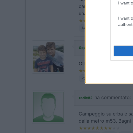
I want t
carico/scarico acqua co
una sede e viene svuota
I want t
authenti
Accessibilità
Caratteristic
ha commentato:
Squarcio
Ottimo per visitare Ams
Posizione
Trasporti
ha commentato:
radic82
Campeggio su erba e sa
dalla metro m53. Bagni p