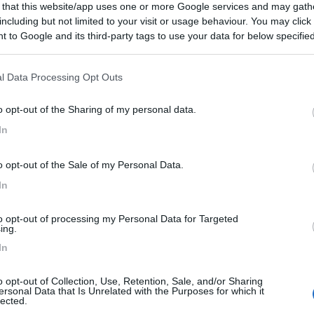
 that this website/app uses one or more Google services and may gath
including but not limited to your visit or usage behaviour. You may click 
 to Google and its third-party tags to use your data for below specifi
ogle consent section.
Carica foto
l Data Processing Opt Outs
o opt-out of the Sharing of my personal data.
In
o opt-out of the Sale of my Personal Data.
In
to opt-out of processing my Personal Data for Targeted
ioni:
ing.
6)
Trasporti (16)
Caratteristiche (14)
Prezzo (10)
In
o ristoro (4)
Gestione (3)
Punto vendita (1)
o opt-out of Collection, Use, Retention, Sale, and/or Sharing
ersonal Data that Is Unrelated with the Purposes for which it
lected.