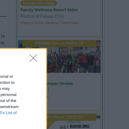
Trentino Alto Adige
Family Wellness Resort Vidor
Pozza di Fassa
(TN)
Happy & Active Camping - Short Stay
 la
he,
PROMO
Fino al 09/08/26
ci
sonal or
Lombardia
ection to
Area Sosta Camper Orobie
ou may
Ardesio
(BG)
 personal
Ardesio in scatola
out of the
 downstream
B’s List of
PROMO
Fino al 12/08/26