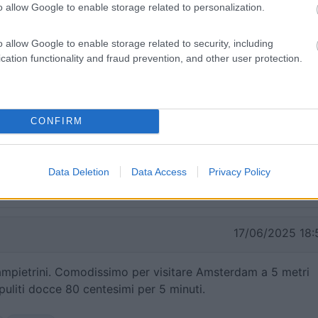
o allow Google to enable storage related to personalization.
mpletamente automatizzate (anche la cassetta si inserisce 
ta e lavata). Ottimo, davvero ottimo per visitare Amsterda
o allow Google to enable storage related to security, including
cation functionality and fraud prevention, and other user protection.
he
Gestione
Posizione
Pulizia
Servizi
Trasporti
20/08/2025 22:
CONFIRM
terdam, metro a 5 minuti a piedi che porta in centro
Data Deletion
Data Access
Privacy Policy
17/06/2025 18:
mpietrini. Comodissimo per visitare Amsterdam a 5 metri
uliti docce 80 centesimi per 5 minuti.