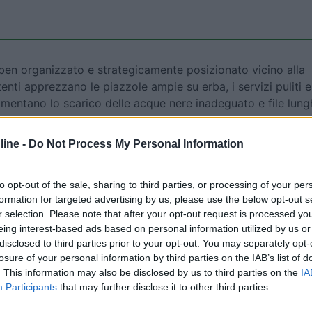
 ben organizzato e strategicamente posizionato vicino alla
nti apprezzano le piazzole ampie su erba, i servizi puliti e
 lamentano lo scarico delle acque nere inadeguato e file lung
i contrastanti riguardo alla sicurezza delle piazzole quando 
ine -
Do Not Process My Personal Information
oni degli utenti
to opt-out of the sale, sharing to third parties, or processing of your per
formation for targeted advertising by us, please use the below opt-out s
r selection. Please note that after your opt-out request is processed y
eing interest-based ads based on personal information utilized by us or
disclosed to third parties prior to your opt-out. You may separately opt-
losure of your personal information by third parties on the IAB’s list of
. This information may also be disclosed by us to third parties on the
IA
Participants
that may further disclose it to other third parties.