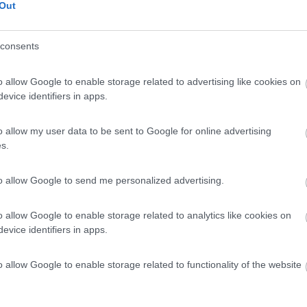
Out
o:
16/01/2026 16:
consents
danno. Messi su un prato. Al mattino tutte le stradine
ale. Bistrot chiuso. Bagni aperti pochi, lontani e freddi. Lu
o allow Google to enable storage related to advertising like cookies on
o e basta! Unica cosa comoda, vicina la metro per il centro
evice identifiers in apps.
ulizia
Punto ristoro
Servizi
Trasporti
o allow my user data to be sent to Google for online advertising
s.
tato:
05/01/2026 20:
to allow Google to send me personalized advertising.
inverno, fuori dalla zona a basso livello inquinamento, ampi
o allow Google to enable storage related to analytics like cookies on
ni pulitissimi ma in inverno per fare la doccia bisogna fare 
evice identifiers in apps.
nto non esistono panche, solo un paio di ganci all'interno
e non troppo riscaldato tra l'altro. In 5/10 minuti a piedi si
o allow Google to enable storage related to functionality of the website
a metro M53, da dove partono treni ogni 10 minuti per la
ando dal centro, (fermata Newmarkt), tempo percorrenza
Check-out completamente automatizzati. 3 piazzole per