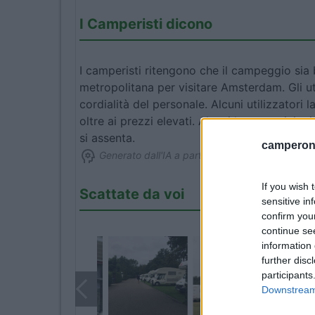
I Camperisti dicono
I camperisti ritengono che il campeggio sia
metropolitana per visitare Amsterdam. Gli ute
cordialità del personale. Alcuni utilizzatori
oltre ai prezzi elevati. Alcuni hanno opinion
si assenta.
camperonl
Generato dall'IA a partire dal testo delle recensi
If you wish 
Scattate da voi
sensitive in
confirm you
continue se
information 
further disc
participants
Downstream 