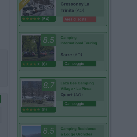
Gressoney La
Trinité
(AO)
(54)
Area di sosta
8.5
Camping
International Touring
Sarre
(AO)
Campeggio
(6)
8.7
Lazy Bee Camping
Village - La Pinsa
Quart
(AO)
Campeggio
(9)
8.5
Camping Residence
& Lodge Orchidea