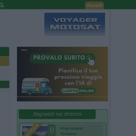
Accedi
Segnalati nei dintorni
Card
9
Area camper
Benefit
Tschaval