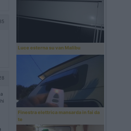
35
Luce esterna su van Malibu
28
za
hi
Finestra elettrica mansarda in fai da
te
a