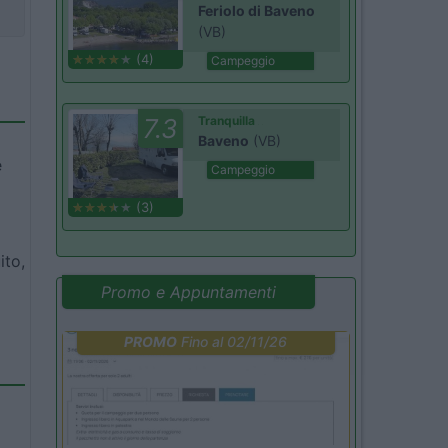
Feriolo di Baveno
(VB)
(4)
Campeggio
7.3
Tranquilla
Baveno
(VB)
è
Campeggio
(3)
ito,
Promo e Appuntamenti
PROMO
Fino al 02/11/26