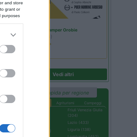
er and store
to grant or
ed purposes
Lombardia
Area Sosta Camper Orobie
Ardesio
(BG)
Estate in cineteca
Vedi altri
Ricerca rapida per regione
Aree di sosta
Agriturismi
Campeggi
Abruzzo (232)
Friuli Venezia Giulia
(204)
Basilicata (110)
Lazio (433)
Calabria (222)
Liguria (138)
Campania (236)
Lombardia (452)