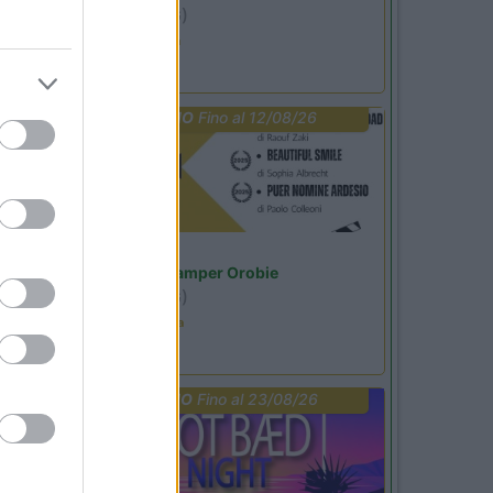
Ardesio
(BG)
Ardesio si blocca
PROMO
Fino al 12/08/26
Lombardia
Area Sosta Camper Orobie
Ardesio
(BG)
Estate in cineteca
PROMO
Fino al 23/08/26