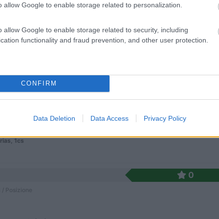
o allow Google to enable storage related to personalization.
 nel verde del Valsassina e a 3 km da Ballabio, ca...
o allow Google to enable storage related to security, including
io (LC) - 14.3km
cation functionality and fraud prevention, and other user protection.
inaccio, 1
0
CONFIRM
 / Posizione
Data Deletion
Data Access
Privacy Policy
oria (SS) - 16km
ias, 1cs
0
 / Posizione