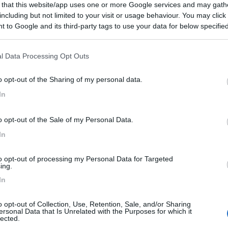
 that this website/app uses one or more Google services and may gath
including but not limited to your visit or usage behaviour. You may click 
 to Google and its third-party tags to use your data for below specifi
ogle consent section.
l Data Processing Opt Outs
o opt-out of the Sharing of my personal data.
8
1
In
 / Posizione
o opt-out of the Sale of my Personal Data.
In
l lago di Pusiano a 30 minuti da Milano, a 10 minu...
to opt-out of processing my Personal Data for Targeted
ing.
o (CO) - 12.6km
na Gera, 5
In
0
o opt-out of Collection, Use, Retention, Sale, and/or Sharing
ersonal Data that Is Unrelated with the Purposes for which it
 / Posizione
lected.