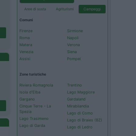
Aree di sosta
Agriturismi
Campeggi
Comuni
Firenze
Sirmione
Roma
Napoli
Matera
Verona
Venezia
Siena
Assisi
Pompei
Zone turistiche
Riviera Romagnola
Trentino
Isola d'Elba
Lago Maggiore
Gargano
Gardaland
Cinque Terre - La
Mirabilandia
Spezia
Lago di Como
Lago Trasimeno
Lago di Braies (BZ)
Lago di Garda
Lago di Ledro