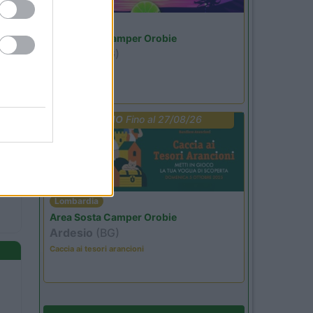
Lombardia
Area Sosta Camper Orobie
Ardesio
(BG)
Not baed night
PROMO
Fino al 27/08/26
Lombardia
Area Sosta Camper Orobie
Ardesio
(BG)
Caccia ai tesori arancioni