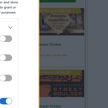
er and store
to grant or
PROMO
Fino al 25/08/26
ed purposes
Lombardia
Area Sosta Camper Orobie
Ardesio
(BG)
Rassegna organistica della val Seriana
PROMO
Fino al 29/08/26
Lombardia
Area Sosta Camper Orobie