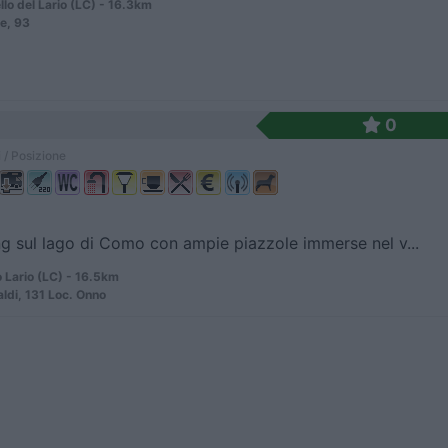
lo del Lario (LC) - 16.3km
le, 93
0
 / Posizione
 sul lago di Como con ampie piazzole immerse nel v...
 Lario (LC) - 16.5km
aldi, 131 Loc. Onno