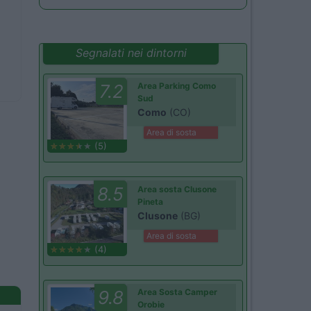
Segnalati nei dintorni
7.2
Area Parking Como
Sud
Como
(CO)
Area di sosta
(5)
8.5
Area sosta Clusone
Pineta
Clusone
(BG)
Area di sosta
(4)
9.8
Area Sosta Camper
Orobie