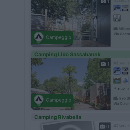
1
Servizi
Milano
Via Gaeta
Campeggio
Camping Lido Sassabanek
1
Servizi
Posizio
Iseo (
Campeggio
Via Colom
Camping Rivabella
0
Servizi