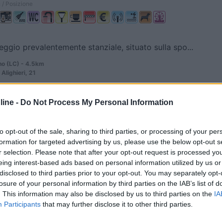
 / Posizione
eggio prevalentemente stanziale, situato sulla spo...
o (LC) - 4.5km
Alighieri, 21
5,5
2
ine -
Do Not Process My Personal Information
 / Posizione
to opt-out of the sale, sharing to third parties, or processing of your per
formation for targeted advertising by us, please use the below opt-out s
r selection. Please note that after your opt-out request is processed y
 campeggio con una decina di piazzole camper.
eing interest-based ads based on personal information utilized by us or
 (LC) - 6.1km
disclosed to third parties prior to your opt-out. You may separately opt-
o, 34 Loc. Isella
losure of your personal information by third parties on the IAB’s list of
. This information may also be disclosed by us to third parties on the
IA
0
Participants
that may further disclose it to other third parties.
a Lariana (LC) - 11.9km