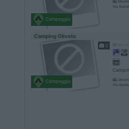
Mandel
Via Stata
Campeggio
Camping Oliveto
0
Servizi
Camping
Oliveto
Campeggio
Via Garib