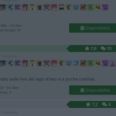
 / Posizione
 (MI) - 43.9km
Disponibilità
no Airaghi, 61
7,6
10
 / Posizione
nato sulle rive del lago d'Iseo e a poche centinai...
BS) - 50.4km
Disponibilità
bera, 2
7,2
4
 / Posizione