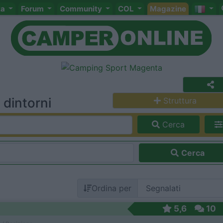
ta
Forum
Community
COL
Magazine
 dintorni
Struttura
Cerca
Cerca
Ordina per
5,6
10