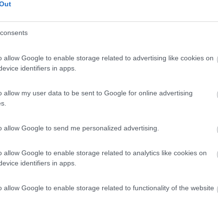
Out
o - Lago di Como (CO) - 12.7km
consents
o allow Google to enable storage related to advertising like cookies on
evice identifiers in apps.
8
1
 / Posizione
o allow my user data to be sent to Google for online advertising
s.
to allow Google to send me personalized advertising.
io piccolo, presenza in prevalenza di bungalow, co...
a Lariana (LC) - 13.2km
o allow Google to enable storage related to analytics like cookies on
mpeggio, 5
evice identifiers in apps.
8,7
3
o allow Google to enable storage related to functionality of the website
 / Posizione