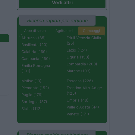
Vedi altri
Ricerca rapida per regione
Aree di sosta
Agriturismi
Campeggi
Abruzzo (85)
Friuli Venezia Giulia
(25)
Basilicata (20)
Lazio (124)
Calabria (169)
Liguria (150)
Campania (150)
Lombardia (200)
Emilia Romagna
(101)
Marche (103)
Molise (13)
Toscana (226)
Piemonte (152)
Trentino Alto Adige
(125)
Puglia (179)
Umbria (48)
Sardegna (87)
Valle d'Aosta (44)
Sicilia (112)
Veneto (171)