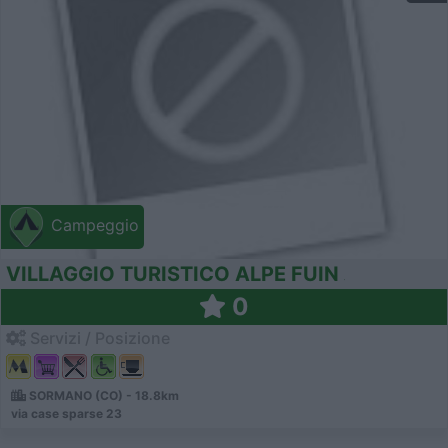
Campeggio
VILLAGGIO TURISTICO ALPE FUIN
0
Servizi / Posizione
SORMANO (CO) - 18.8km
via case sparse 23