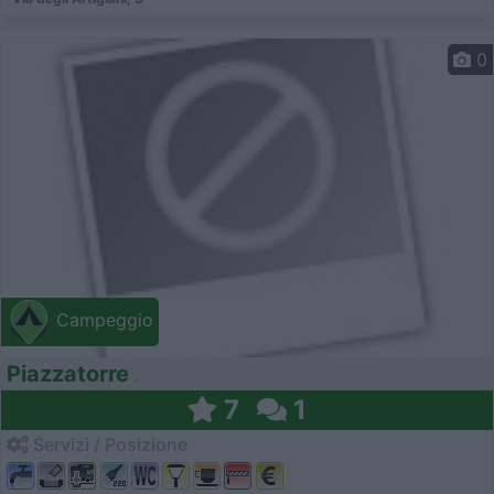
0
Campeggio
Piazzatorre
7
1
Servizi / Posizione