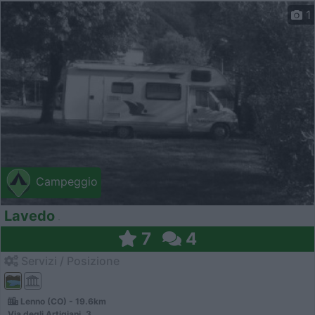
1
Campeggio
Lavedo
7
4
Servizi / Posizione
Lenno (CO) - 19.6km
Via degli Artigiani, 3