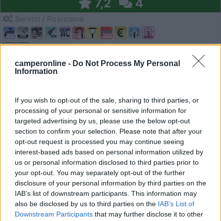
7,2
4
Servizi / Posizione
camperonline -
Do Not Process My Personal
Lecco (LC) - 14.4km
Information
Via alla Spiaggia, 35 - Loc. Chiuso
0
If you wish to opt-out of the sale, sharing to third parties, or
processing of your personal or sensitive information for
targeted advertising by us, please use the below opt-out
section to confirm your selection. Please note that after your
opt-out request is processed you may continue seeing
interest-based ads based on personal information utilized by
us or personal information disclosed to third parties prior to
your opt-out. You may separately opt-out of the further
disclosure of your personal information by third parties on the
IAB’s list of downstream participants. This information may
also be disclosed by us to third parties on the
IAB’s List of
Downstream Participants
that may further disclose it to other
Campeggio