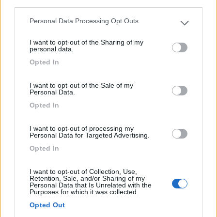
third parties.
Camping 2 Laghi
Personal Data Processing Opt Outs
Please note that this website/app uses one or more Google
5,5
2
services and may gather and store information including but
I want to opt-out of the Sharing of my
not limited to your visit or usage behaviour. You may click to
Servizi / Posizione
personal data.
grant or deny consent to Google and its third-party tags to
Opted In
use your data for below specified purposes in below Google
consent section.
I want to opt-out of the Sale of my
Piccolo campeggio con una decina di piazzole camper.
Personal Data.
Civate (LC) - 16.8km
Opted In
Via Al Lago, 34 Loc. Isella
I want to opt-out of processing my
Personal Data for Targeted Advertising.
0
Opted In
I want to opt-out of Collection, Use,
Retention, Sale, and/or Sharing of my
Personal Data that Is Unrelated with the
Purposes for which it was collected.
Opted Out