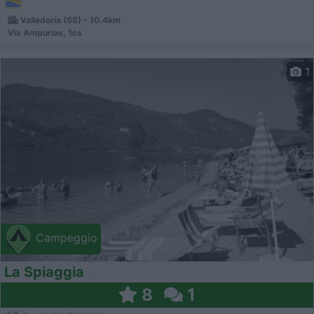
Valledoria (SS) - 10.4km
Via Ampurias, 1cs
1
Campeggio
La Spiaggia
8
1