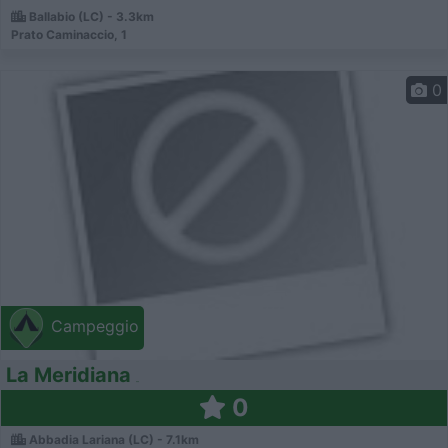
Ballabio (LC) - 3.3km
Prato Caminaccio, 1
0
Campeggio
La Meridiana
0
Abbadia Lariana (LC) - 7.1km