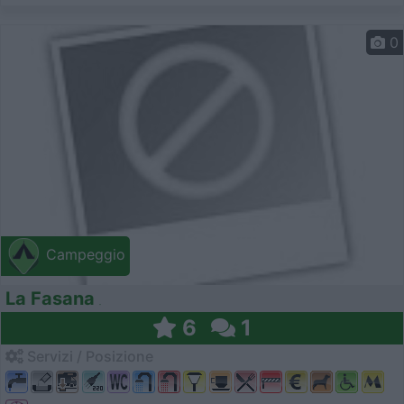
0
Campeggio
La Fasana
6
1
Servizi / Posizione