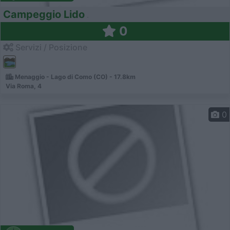
Campeggio Lido
0
Servizi / Posizione
Menaggio - Lago di Como (CO) - 17.8km
Via Roma, 4
0