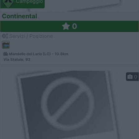
Campeggio
Continental
0
Servizi / Posizione
Mandello del Lario (LC) - 10.8km
Via Statale, 93
0