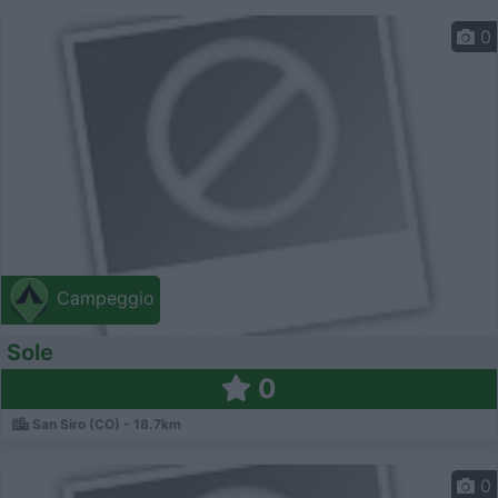
0
Campeggio
Sole
0
San Siro (CO) - 18.7km
0