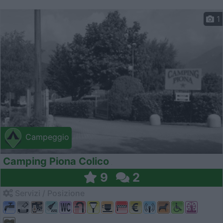
1
Campeggio
Camping Piona Colico
9
2
Servizi / Posizione