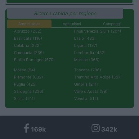
Ricerca rapida per regione
Aree di sosta
Agriturismi
Campeggi
Abruzzo (232)
Friuli Venezia Giulia (204)
Basilicata (110)
Lazio (433)
Calabria (222)
Liguria (137)
Campania (236)
Lombardia (452)
Emilia Romagna (670)
Marche (366)
Molise (94)
Toscana (706)
Piemonte (632)
Trentino Alto Adige (357)
Puglia (425)
Umbria (211)
Sardegna (336)
Valle d'Aosta (99)
Sicilia (511)
Veneto (512)
169k
342k