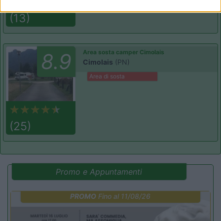
(13)
Area sosta camper Cimolais
8.9
Cimolais
(PN)
Area di sosta
(25)
Promo e Appuntamenti
PROMO
Fino al 11/08/26