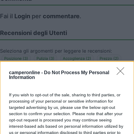
Fai il
Login
per
commentare
.
Recensioni degli Utenti
Seleziona gli argomenti per leggere le recensioni:
Posizione (3)
Pulizia (3)
Accoglienza (2)
Prezzo (2)
Servizi (1)
camperonline -
Do Not Process My Personal
Mostra tutto
Information
29/07/2019 12:47
Tampela
If you wish to opt-out of the sale, sharing to third parties, or
processing of your personal or sensitive information for
targeted advertising by us, please use the below opt-out
Campeggio carino, ci sono tutti i servizi ed è
section to confirm your selection. Please note that after your
abbastanza pulito. Molto comodo per visitare la
opt-out request is processed you may continue seeing
città che è davvero da non perdere. Per il centro
interest-based ads based on personal information utilized by
bastano 20min a piedi, saranno meno di 2km.
us or personal information disclosed to third parties prior to