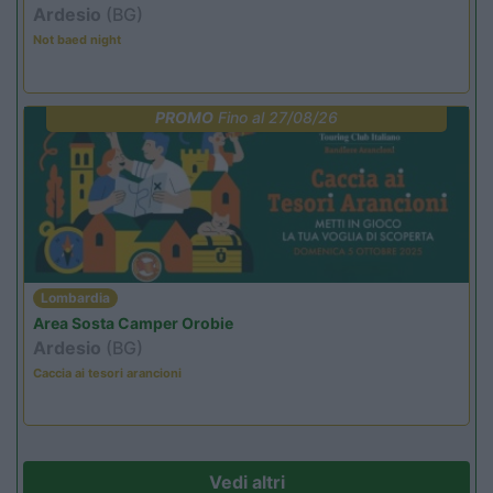
Ardesio
(BG)
Not baed night
PROMO
Fino al 27/08/26
Lombardia
Area Sosta Camper Orobie
Ardesio
(BG)
Caccia ai tesori arancioni
Vedi altri