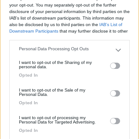
your opt-out. You may separately opt-out of the further
disclosure of your personal information by third parties on the
Posizione
Pulizia
Servizi
IAB’s list of downstream participants. This information may
also be disclosed by us to third parties on the
IAB’s List of
Downstream Participants
that may further disclose it to other
01/09/2017 10:09
4822448224
third parties.
Personal Data Processing Opt Outs
Vicina al centro, pulito, economico, nulla di
Please note that this website/app uses one or more Google
negativo da segnalare. Siamo arrivati il giorno
services and may gather and store information including but
I want to opt-out of the Sharing of my
dell'apertura ed eravamo i soli. Cordiali con noi
not limited to your visit or usage behaviour. You may click to
personal data.
grant or deny consent to Google and its third-party tags to
italiani, Torun è una vera perla
Opted In
use your data for below specified purposes in below Google
consent section.
Accoglienza
Posizione
Prezzo
Pulizia
I want to opt-out of the Sale of my
Personal Data.
Opted In
10/08/2016 15:06
rossy73
I want to opt-out of processing my
Personal Data for Targeted Advertising.
Opted In
Accoglienza
Posizione
Prezzo
Pulizia