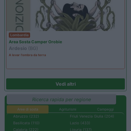
Lombardia
Area Sosta Camper Orobie
Ardesio
(BG)
A levar l'ombra da terra
Vedi altri
Ricerca rapida per regione
Aree di sosta
Agriturismi
Campeggi
Abruzzo (232)
Friuli Venezia Giulia (204)
Basilicata (110)
Lazio (433)
Calabria (222)
Liguria (137)