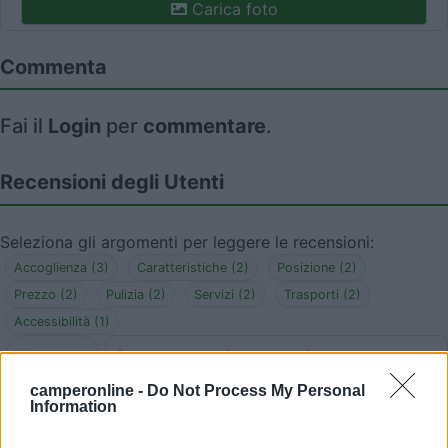
Carica foto
Commenta
Fai il
Login
per
commentare
.
Recensioni degli Utenti
Seleziona gli argomenti per leggere le recensioni:
Accoglienza (3)
Caratteristiche (2)
Posizione (2)
Prezzo (2)
Pulizia (2)
Servizi (2)
Trasporti (2)
Accessibilità (1)
Mostra tutto
camperonline -
Do Not Process My Personal
Information
03/09/2025 22:04
mario grundy