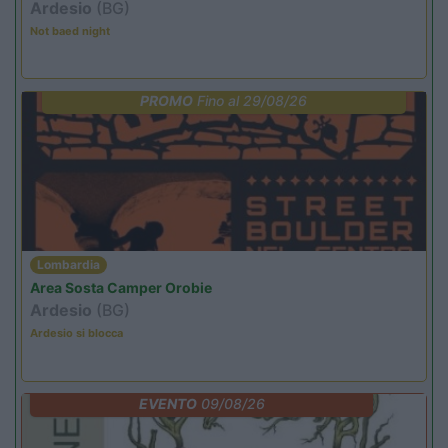
Ardesio
(BG)
Not baed night
PROMO
Fino al 29/08/26
Lombardia
Area Sosta Camper Orobie
Ardesio
(BG)
Ardesio si blocca
EVENTO
09/08/26