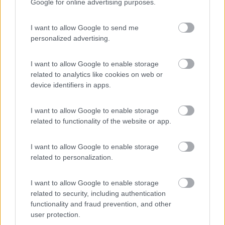
Google for online advertising purposes.
Campeggio
I want to allow Google to send me
personalized advertising.
(18)
I want to allow Google to enable storage
related to analytics like cookies on web or
device identifiers in apps.
Camping Toblacher See
8.2
Dobbiaco
(BZ)
I want to allow Google to enable storage
related to functionality of the website or app.
Campeggio
I want to allow Google to enable storage
related to personalization.
(11)
I want to allow Google to enable storage
related to security, including authentication
functionality and fraud prevention, and other
Camping Hotel Loewenhof
7.8
user protection.
Varna
(BZ)