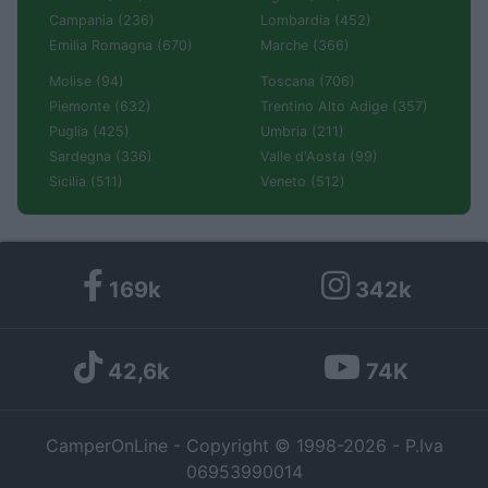
Campania (236)
Lombardia (452)
Emilia Romagna (670)
Marche (366)
Molise (94)
Toscana (706)
Piemonte (632)
Trentino Alto Adige (357)
Puglia (425)
Umbria (211)
Sardegna (336)
Valle d'Aosta (99)
Sicilia (511)
Veneto (512)
169k
342k
42,6k
74K
CamperOnLine - Copyright © 1998-2026 - P.Iva
06953990014