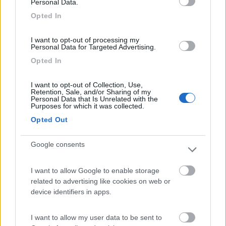
collegato con i mezzi pubblici per raggiungere la
Personal Data.
città. Lo consiglio vivamente.
Opted In
Accoglienza
Caratteristiche
Posizione
Prezzo
I want to opt-out of processing my
Personal Data for Targeted Advertising.
Pulizia
Servizi
Trasporti
Opted In
16/10/2018 15:43
fsimeoni
I want to opt-out of Collection, Use,
Retention, Sale, and/or Sharing of my
Personal Data that Is Unrelated with the
Purposes for which it was collected.
Opted Out
Accoglienza
Caratteristiche
Posizione
Prezzo
Pulizia
Servizi
Trasporti
Google consents
I want to allow Google to enable storage
Segnalati nei dintorni
related to advertising like cookies on web or
device identifiers in apps.
Caravan Park Sexten
8.2
I want to allow my user data to be sent to
Sesto
(BZ)