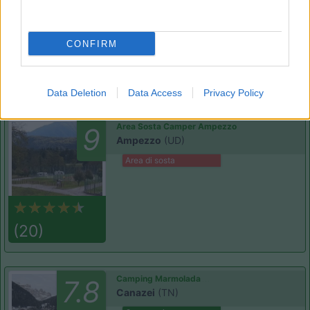
Campeggio
CONFIRM
(13)
Data Deletion
Data Access
Privacy Policy
Area Sosta Camper Ampezzo
9
Ampezzo
(UD)
Area di sosta
(20)
Camping Marmolada
7.8
Canazei
(TN)