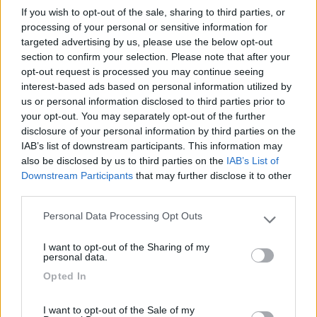
Ottimo campeggio, 27 camper + due persone per
If you wish to opt-out of the sale, sharing to third parties, or
processing of your personal or sensitive information for
notte. Gestore cortese che si sforza di parlare
targeted advertising by us, please use the below opt-out
italiano. Arrivati alle 22 e il guardiano ci ha fatto
section to confirm your selection. Please note that after your
entrare.
opt-out request is processed you may continue seeing
interest-based ads based on personal information utilized by
Accessibilità
Accoglienza
us or personal information disclosed to third parties prior to
your opt-out. You may separately opt-out of the further
disclosure of your personal information by third parties on the
04/05/2024 19:19
Alessionz
IAB’s list of downstream participants. This information may
also be disclosed by us to third parties on the
IAB’s List of
Downstream Participants
that may further disclose it to other
Ottimo campeggio gestito da un simpatico
third parties.
signore. Bagni super puliti, un gettone per la
doccia a testa incluso nel prezzo, gli ulteriori
Personal Data Processing Opt Outs
Please note that this website/app uses one or more Google
costano un euro. Disponibile anche una zona
services and may gather and store information including but
I want to opt-out of the Sharing of my
comune con frigo, cucina e BBQ. Lavatrici e
not limited to your visit or usage behaviour. You may click to
personal data.
asciugatrici nuovissime. Una notte 4 persone
grant or deny consent to Google and its third-party tags to
Opted In
use your data for below specified purposes in below Google
corrente inclusa circa 40 euro. Immerso nella
consent section.
natura e lontano da qualsiasi rumore. Ben
I want to opt-out of the Sale of my