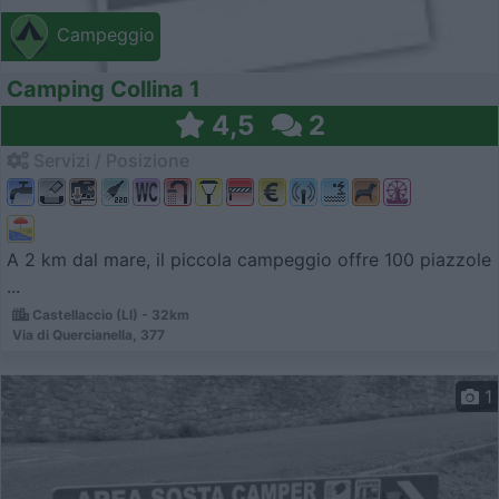
Campeggio
Camping Collina 1
4,5
2
Servizi / Posizione
A 2 km dal mare, il piccola campeggio offre 100 piazzole
...
Castellaccio (LI) - 32km
Via di Quercianella, 377
1