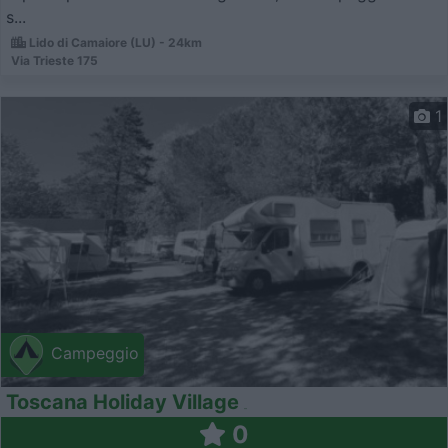
s...
Lido di Camaiore (LU) - 24km
Via Trieste 175
1
Campeggio
Toscana Holiday Village
0