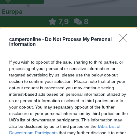
Europa
7,9
8
Servizi / Posizione
camperonline -
Do Not Process My Personal
Information
If you wish to opt-out of the sale, sharing to third parties, or
Il campeggio si trova tra il mare e il lago di Massaciucc...
processing of your personal or sensitive information for
targeted advertising by us, please use the below opt-out
Viareggio (LU) - 15.9km
section to confirm your selection. Please note that after your
Viale dei Tigli 51- Loc. Torre del Lago Puccini
opt-out request is processed you may continue seeing
interest-based ads based on personal information utilized by
0
us or personal information disclosed to third parties prior to
your opt-out. You may separately opt-out of the further
disclosure of your personal information by third parties on the
IAB’s list of downstream participants. This information may
also be disclosed by us to third parties on the
IAB’s List of
Downstream Participants
that may further disclose it to other