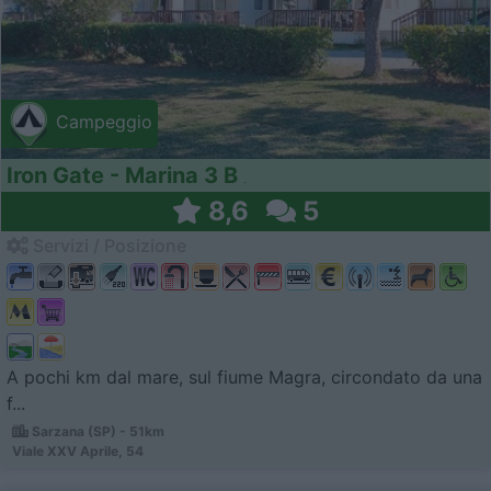
Campeggio
Iron Gate - Marina 3 B
8,6
5
Servizi / Posizione
A pochi km dal mare, sul fiume Magra, circondato da una
f...
Sarzana (SP) - 51km
Viale XXV Aprile, 54