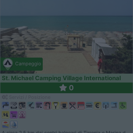
Campeggio
St. Michael Camping Village International
0
Servizi / Posizione
A circa 2,5 km dai centri balneari di Tirrenia e Marina d...