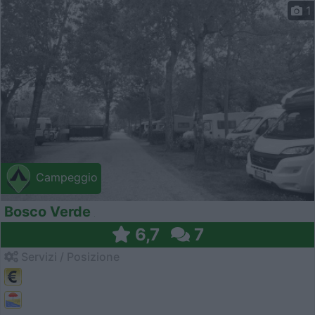
1
Campeggio
Bosco Verde
6,7
7
Servizi / Posizione