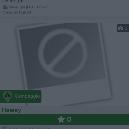
Viareggio (LU) - 17.6km
Viale dei Tigli 34
0
Campeggio
Haway
0
Servizi / Posizione