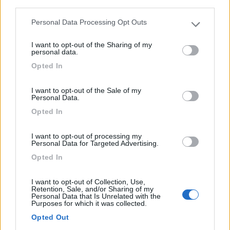
third parties.
Personal Data Processing Opt Outs
Please note that this website/app uses one or more Google
services and may gather and store information including but
I want to opt-out of the Sharing of my
not limited to your visit or usage behaviour. You may click to
personal data.
Campeggio
grant or deny consent to Google and its third-party tags to
Opted In
use your data for below specified purposes in below Google
La Sorgente
consent section.
I want to opt-out of the Sale of my
6,3
3
Personal Data.
Opted In
Servizi / Posizione
I want to opt-out of processing my
Personal Data for Targeted Advertising.
Opted In
Portoferraio (LI) - 17.2km
Loc. Acquaviva
I want to opt-out of Collection, Use,
Retention, Sale, and/or Sharing of my
Personal Data that Is Unrelated with the
0
Purposes for which it was collected.
Opted Out