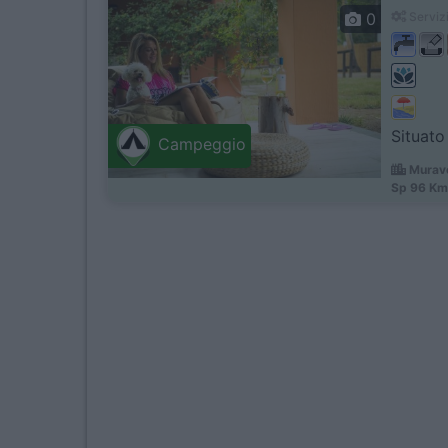
0
Servizi
Situato 
Campeggio
Murave
Sp 96 Km 