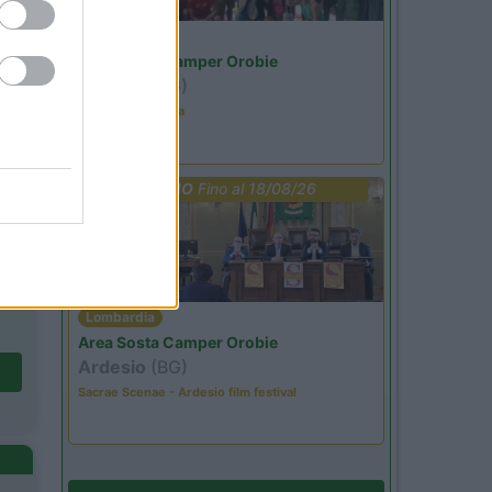
Lombardia
Area Sosta Camper Orobie
Ardesio
(BG)
Ardesio in scatola
PROMO
Fino al 18/08/26
Lombardia
Area Sosta Camper Orobie
Ardesio
(BG)
Sacrae Scenae - Ardesio film festival