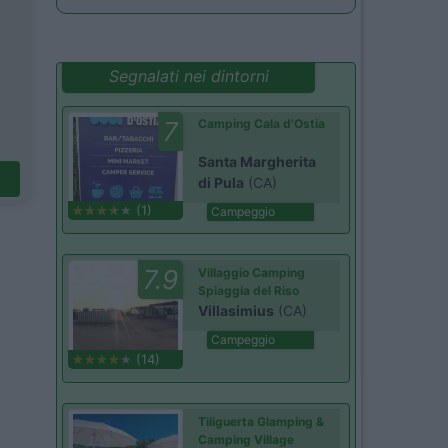
Segnalati nei dintorni
7
Camping Cala d'Ostia
Santa Margherita
di Pula
(CA)
(1)
Campeggio
7.9
Villaggio Camping
Spiaggia del Riso
Villasimius
(CA)
Campeggio
(14)
Tiliguerta Glamping &
Camping Village