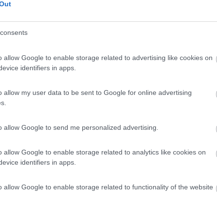
5,3
3
Out
 / Posizione
consents
o allow Google to enable storage related to advertising like cookies on
ai (OG) - 149.9km
Disponibilità
evice identifiers in apps.
 delle Rose
o allow my user data to be sent to Google for online advertising
s.
3,2
4
 / Posizione
to allow Google to send me personalized advertising.
o allow Google to enable storage related to analytics like cookies on
evice identifiers in apps.
ai (NU) - 150.3km
Disponibilità
Case Sparse 17
o allow Google to enable storage related to functionality of the website
7,8
13