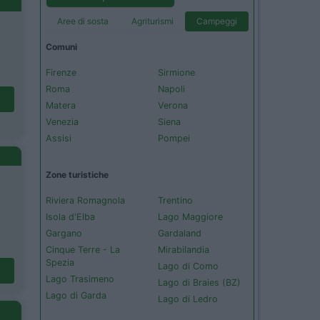
Aree di sosta
Agriturismi
Campeggi
Comuni
Firenze
Sirmione
Roma
Napoli
Matera
Verona
Venezia
Siena
Assisi
Pompei
Zone turistiche
Riviera Romagnola
Trentino
Isola d'Elba
Lago Maggiore
Gargano
Gardaland
Cinque Terre - La
Mirabilandia
Spezia
Lago di Como
Lago Trasimeno
Lago di Braies (BZ)
Lago di Garda
Lago di Ledro