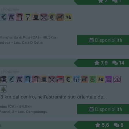
7
1
 / Posizione
Margherita di Pula (CA) - 48.5km
Disponibilità
ndosa - Loc. Cala D'Ostia
7,9
14
 / Posizione
 3 km dal centro, nell'estremità sud orientale de...
imius (CA) - 94.8km
Disponibilità
 Aranci, 2 – Loc. Campulongu
e
5,6
8