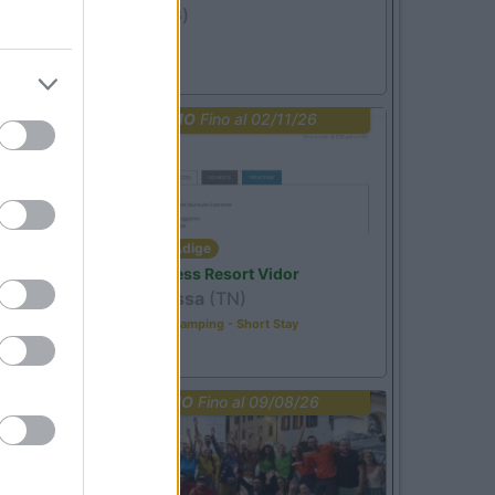
Ardesio
(BG)
Not baed night
PROMO
Fino al 02/11/26
Trentino Alto Adige
Family Wellness Resort Vidor
Pozza di Fassa
(TN)
Happy & Active Camping - Short Stay
PROMO
Fino al 09/08/26