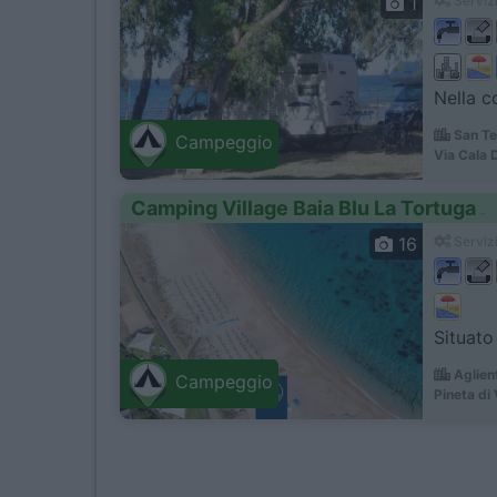
1
Servizi
Nella c
San Te
Campeggio
Via Cala 
Camping Village Baia Blu La Tortuga
16
Servizi
Situato
Aglien
Campeggio
Pineta di