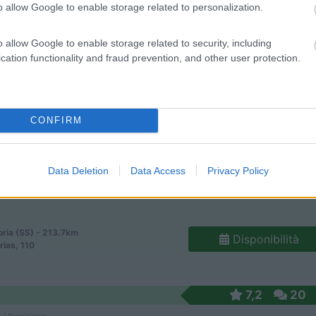
o allow Google to enable storage related to personalization.
 / Posizione
o allow Google to enable storage related to security, including
cation functionality and fraud prevention, and other user protection.
 riva della laguna di Calich, la struttura Baia H...
o (SS) - 173.6km
Disponibilità
 km 41, Fraz. Fertilia
CONFIRM
4
2
 / Posizione
Data Deletion
Data Access
Privacy Policy
oria (SS) - 213.7km
Disponibilità
ias, 110
7,2
20