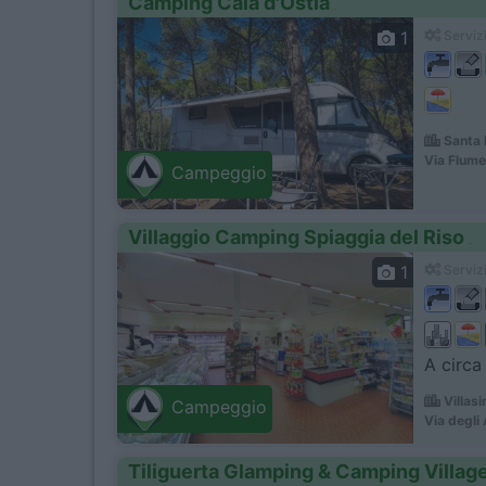
Camping Cala d'Ostia
1
Servizi
Santa 
Via Flume
Campeggio
Villaggio Camping Spiaggia del Riso
1
Servizi
A circa
Villas
Campeggio
Via degli
Tiliguerta Glamping & Camping Villag