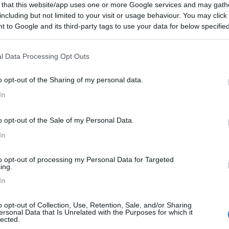
 that this website/app uses one or more Google services and may gath
7,6
7
including but not limited to your visit or usage behaviour. You may click 
 / Posizione
 to Google and its third-party tags to use your data for below specifi
ogle consent section.
l Data Processing Opt Outs
nell'Ogliastra e a 3,5 km dal centro, raggiungibi...
o opt-out of the Sharing of my personal data.
ì (OG) - 145.2km
Disponibilità
In
no
7,6
11
o opt-out of the Sale of my Personal Data.
In
 / Posizione
to opt-out of processing my Personal Data for Targeted
ing.
dal centro, campeggio confinante con l'ampia spiag...
In
ì (OG) - 145.3km
Disponibilità
o opt-out of Collection, Use, Retention, Sale, and/or Sharing
rrì
ersonal Data that Is Unrelated with the Purposes for which it
lected.