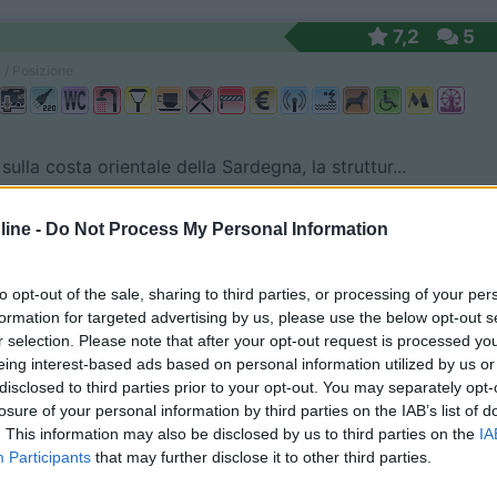
7,2
5
 / Posizione
sulla costa orientale della Sardegna, la struttur...
rdo (OG) - 138.3km
Disponibilità
Planargia
ine -
Do Not Process My Personal Information
9,5
25
to opt-out of the sale, sharing to third parties, or processing of your per
 / Posizione
formation for targeted advertising by us, please use the below opt-out s
r selection. Please note that after your opt-out request is processed y
eing interest-based ads based on personal information utilized by us or
disclosed to third parties prior to your opt-out. You may separately opt-
 nella costa orientale della Sardegna, il campeggi...
losure of your personal information by third parties on the IAB’s list of
. This information may also be disclosed by us to third parties on the
IA
ardo (OG) - 139.6km
Disponibilità
Participants
that may further disclose it to other third parties.
omunale Sa Marina