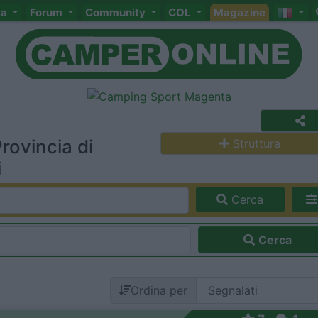
ta
Forum
Community
COL
Magazine
rovincia di
Struttura
i
Cerca
Cerca
Ordina per