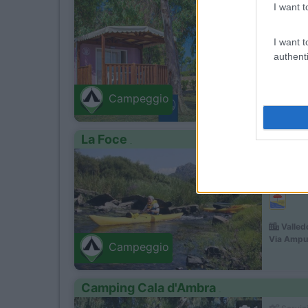
I want t
1
Servizi
I want t
authenti
Lungo la
Algher
Campeggio
SS 127 bis
La Foce
0
Servizi
Valled
Via Ampur
Campeggio
Camping Cala d'Ambra