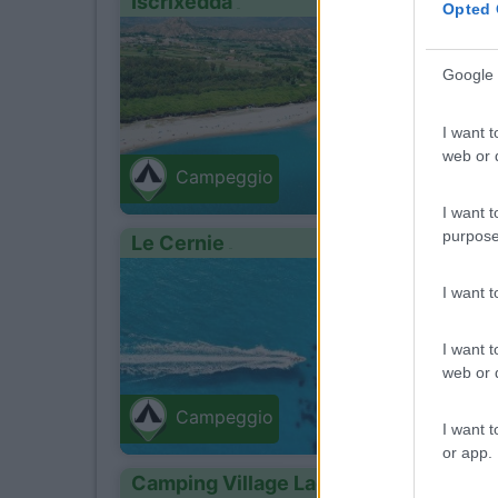
Iscrixedda
Opted 
1
Servizi
Google 
I want t
Lotzor
web or d
Loc. Lido
Campeggio
I want t
purpose
Le Cernie
0
Servizi
I want 
I want t
web or d
Lotzor
Località 
Campeggio
I want t
or app.
Camping Village Laguna Blu