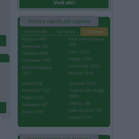
Vedi altri
Ricerca rapida per regione
Aree di sosta
Agriturismi
Campeggi
Abruzzo (85)
Friuli Venezia Giulia
(25)
Basilicata (20)
Lazio (124)
Calabria (169)
Liguria (150)
Campania (150)
Lombardia (200)
Emilia Romagna
(101)
Marche (103)
Molise (13)
Toscana (226)
Piemonte (152)
Trentino Alto Adige
(125)
Puglia (179)
Umbria (48)
Sardegna (87)
Valle d'Aosta (44)
Sicilia (112)
Veneto (171)