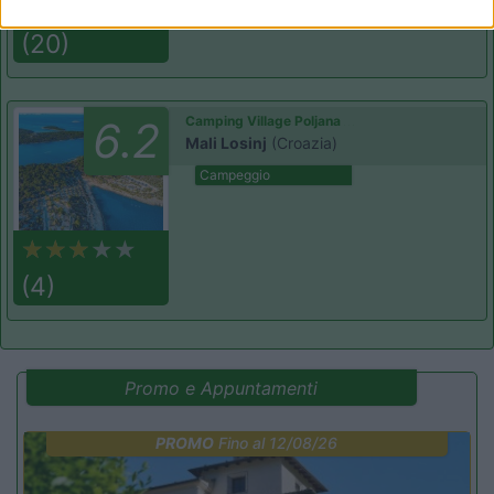
(20)
Camping Village Poljana
6.2
Mali Losinj
(Croazia)
Campeggio
(4)
Promo e Appuntamenti
PROMO
Fino al 12/08/26