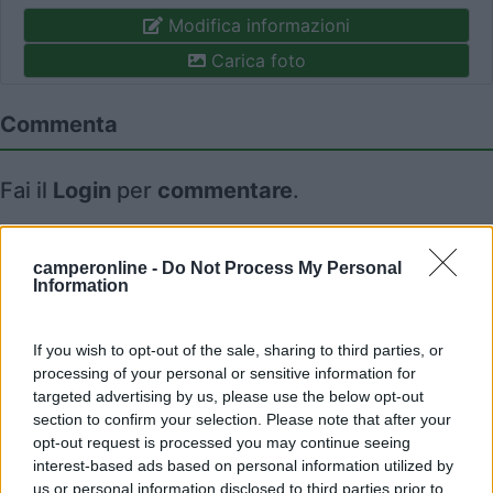
Modifica informazioni
Carica foto
Commenta
Fai il
Login
per
commentare
.
Recensioni degli Utenti
camperonline -
Do Not Process My Personal
Information
Seleziona gli argomenti per leggere le recensioni:
Accessibilità (2)
Caratteristiche (2)
Posizione (2)
If you wish to opt-out of the sale, sharing to third parties, or
processing of your personal or sensitive information for
Prezzo (2)
Servizi (2)
Trasporti (2)
targeted advertising by us, please use the below opt-out
Mostra tutto
section to confirm your selection. Please note that after your
opt-out request is processed you may continue seeing
interest-based ads based on personal information utilized by
25/08/2024 8:55
Omar73
us or personal information disclosed to third parties prior to