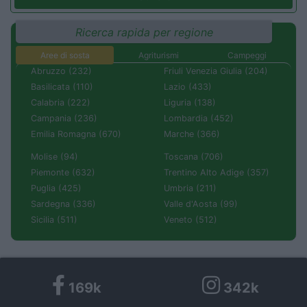
Ricerca rapida per regione
Aree di sosta
Agriturismi
Campeggi
Abruzzo (232)
Friuli Venezia Giulia (204)
Basilicata (110)
Lazio (433)
Calabria (222)
Liguria (138)
Campania (236)
Lombardia (452)
Emilia Romagna (670)
Marche (366)
Molise (94)
Toscana (706)
Piemonte (632)
Trentino Alto Adige (357)
Puglia (425)
Umbria (211)
Sardegna (336)
Valle d'Aosta (99)
Sicilia (511)
Veneto (512)
169k
342k