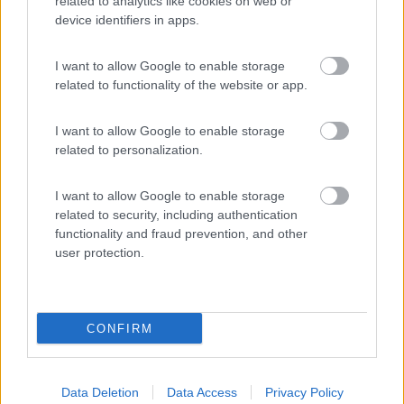
related to analytics like cookies on web or
device identifiers in apps.
(3)
I want to allow Google to enable storage
related to functionality of the website or app.
Belvedere Pineta
9
Aquileia
(UD)
I want to allow Google to enable storage
related to personalization.
Campeggio
I want to allow Google to enable storage
related to security, including authentication
functionality and fraud prevention, and other
(2)
user protection.
Area Sosta Camper Ampezzo
9
Ampezzo
(UD)
CONFIRM
Area di sosta
Data Deletion
Data Access
Privacy Policy