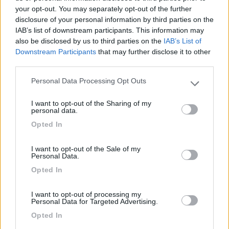
your opt-out. You may separately opt-out of the further
Campeggio alle porte di Budapest. Molti posti
disclosure of your personal information by third parties on the
ampi all'ombra degli alberi. Carico e scarico un po'
IAB’s list of downstream participants. This information may
also be disclosed by us to third parties on the
IAB’s List of
datato. Docce calde. Wifi, possibile raggiungere
Downstream Participants
that may further disclose it to other
Budapest con i mezzi pubblici in un'ora.
third parties.
Pagamento solo cash, euro o fiorini. Una notte
camper, due adulti e due ragazzi 19700 UHF (circa
Personal Data Processing Opt Outs
Please note that this website/app uses one or more Google
50 euro).
services and may gather and store information including but
I want to opt-out of the Sharing of my
not limited to your visit or usage behaviour. You may click to
personal data.
grant or deny consent to Google and its third-party tags to
Accessibilità
Caratteristiche
Posizione
Prezzo
Opted In
use your data for below specified purposes in below Google
Servizi
Trasporti
consent section.
I want to opt-out of the Sale of my
Personal Data.
27/09/2018 15:59
lambardir
Opted In
I want to opt-out of processing my
Personal Data for Targeted Advertising.
Accessibilità
Caratteristiche
Posizione
Prezzo
Opted In
Servizi
Trasporti