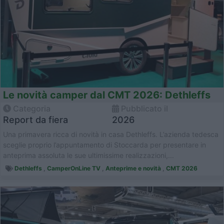
Le novità camper dal CMT 2026: Dethleffs
Categoria
Pubblicato il
Report da fiera
2026
Una primavera ricca di novità in casa Dethleffs. L’azienda tedesca
sceglie proprio l’appuntamento di Stoccarda per presentare in
anteprima assoluta le sue ultimissime realizzazioni,...
Dethleffs
,
CamperOnLine TV
,
Anteprime e novità
,
CMT 2026