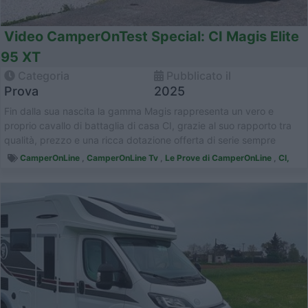
Video CamperOnTest Special: CI Magis Elite
95 XT
Categoria
Pubblicato il
Prova
2025
Fin dalla sua nascita la gamma Magis rappresenta un vero e
proprio cavallo di battaglia di casa CI, grazie al suo rapporto tra
qualità, prezzo e una ricca dotazione offerta di serie sempre
vinc...
CamperOnLine
,
CamperOnLine Tv
,
Le Prove di CamperOnLine
,
CI,