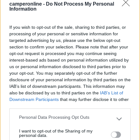
camperonline -
Do Not Process My Personal
Information
If you wish to opt-out of the sale, sharing to third parties, or
processing of your personal or sensitive information for
targeted advertising by us, please use the below opt-out
section to confirm your selection. Please note that after your
opt-out request is processed you may continue seeing
interest-based ads based on personal information utilized by
10 Proposte originali dal Salone del Camper
us or personal information disclosed to third parties prior to
your opt-out. You may separately opt-out of the further
2025
disclosure of your personal information by third parties on the
Categoria
Pubblicato il
IAB’s list of downstream participants. This information may
Report da fiera
2025
also be disclosed by us to third parties on the
IAB’s List of
Downstream Participants
that may further disclose it to other
Ogni tanto è bello riuscire a distinguersi, ad essere originali,
third parties.
provare a pensare in modo differente, al di fuori dalle più
tradizionali linee guida. Ecco 10 veicoli curiosi che, con le...
Personal Data Processing Opt Outs
Please note that this website/app uses one or more Google
Salone del Camper
,
CamperOnLine TV
services and may gather and store information including but
I want to opt-out of the Sharing of my
not limited to your visit or usage behaviour. You may click to
personal data.
grant or deny consent to Google and its third-party tags to