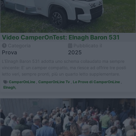
Video CamperOnTest: Elnagh Baron 531
Categoria
Pubblicato il
Prova
2025
L’Elnagh Baron 531 adotta uno schema collaudato ma sempre
vincente: E’ un camper compatto, ma riesce ad offrire tre posti
letto veri, sempre pronti, più un quarto letto supplementare.
Oggetto di ...
CamperOnLine
,
CamperOnLine Tv
,
Le Prove di CamperOnLine
,
Elnagh,