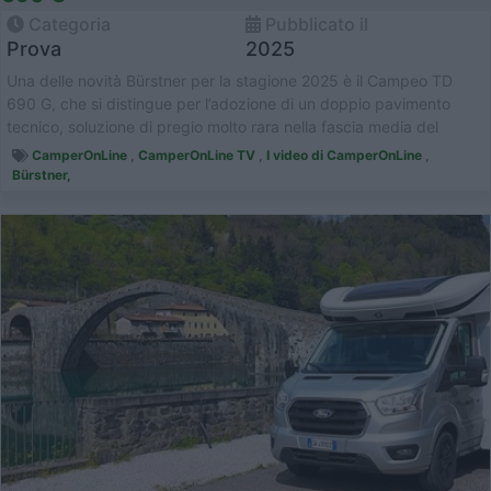
Categoria
Pubblicato il
Prova
2025
Una delle novità Bürstner per la stagione 2025 è il Campeo TD
690 G, che si distingue per l’adozione di un doppio pavimento
tecnico, soluzione di pregio molto rara nella fascia media del
mercato ...
CamperOnLine
,
CamperOnLine TV
,
I video di CamperOnLine
,
Bürstner,