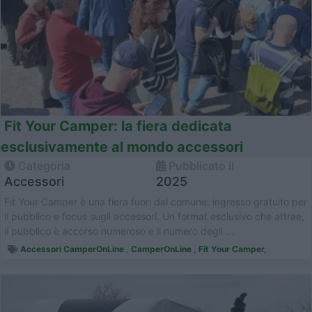
Fit Your Camper: la fiera dedicata
esclusivamente al mondo accessori
Categoria
Pubblicato il
Accessori
2025
Fit Your Camper è una fiera fuori dal comune: ingresso gratuito per
il pubblico e focus sugli accessori. Un format esclusivo che attrae,
il pubblico è accorso numeroso e il numero degli ...
Accessori CamperOnLine
,
CamperOnLine
,
Fit Your Camper,