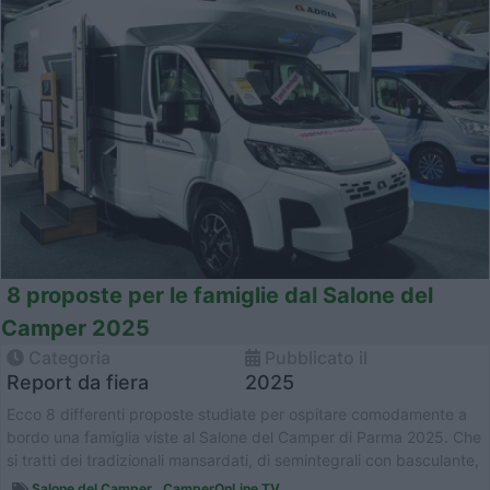
8 proposte per le famiglie dal Salone del
Camper 2025
Categoria
Pubblicato il
Report da fiera
2025
Ecco 8 differenti proposte studiate per ospitare comodamente a
bordo una famiglia viste al Salone del Camper di Parma 2025. Che
si tratti dei tradizionali mansardati, di semintegrali con basculante,
d...
Salone del Camper
,
CamperOnLine TV