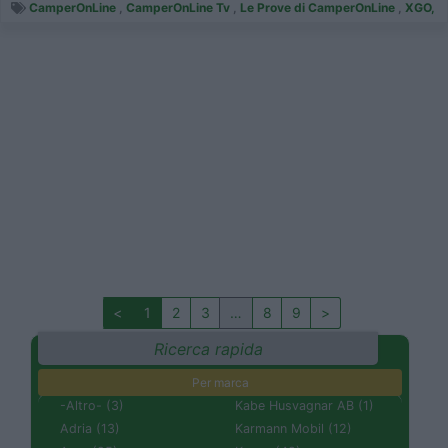
CamperOnLine
,
CamperOnLine Tv
,
Le Prove di CamperOnLine
,
XGO,
<
1
2
3
…
8
9
>
Ricerca rapida
Per marca
-Altro- (3)
Kabe Husvagnar AB (1)
Adria (13)
Karmann Mobil (12)