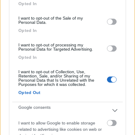
Opted In
use your data for below specified purposes in below Google
consent section.
I want to opt-out of the Sale of my
Personal Data.
Opted In
I want to opt-out of processing my
Personal Data for Targeted Advertising.
Opted In
I want to opt-out of Collection, Use,
Retention, Sale, and/or Sharing of my
Personal Data that Is Unrelated with the
Purposes for which it was collected.
Salone del Camper 2025: anteprime flash
Opted Out
Categoria
Pubblicato il
Report da fiera
2025
Google consents
Il Salone del Camper di Parma 2025: una prima anticipazione di
ciò che troverete curiosando negli stand! Numerose novità e
anteprime assolute in Italia in fatto di camper, van e caravan....
I want to allow Google to enable storage
related to advertising like cookies on web or
Salone del Camper
,
CamperOnLine TV