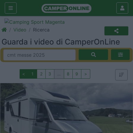
Video
Ricerca
Guarda i video di CamperOnLine
<
1
2
3
…
8
9
>