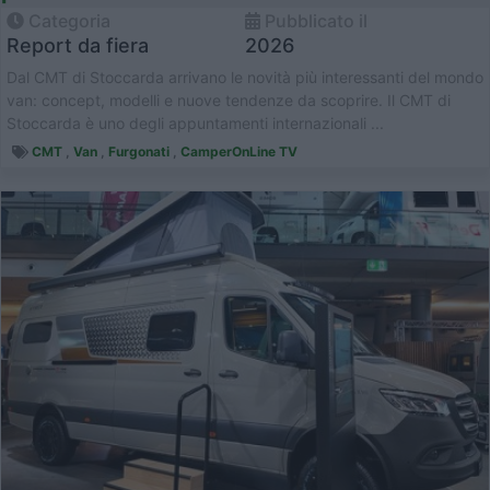
Categoria
Pubblicato il
Report da fiera
2026
Dal CMT di Stoccarda arrivano le novità più interessanti del mondo
van: concept, modelli e nuove tendenze da scoprire. Il CMT di
Stoccarda è uno degli appuntamenti internazionali ...
CMT
,
Van
,
Furgonati
,
CamperOnLine TV