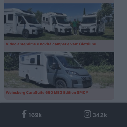
Video anteprime e novità camper e van: Giottiline
Weinsberg CaraSuite 650 MEG Edition SPICY
169k
342k