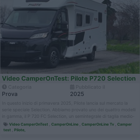
Video CamperOnTest: Pilote P720 Selection
Categoria
Pubblicato il
Prova
2025
In questo inizio di primavera 2025, Pilote lancia sul mercato la
serie speciale Selection. Abbiamo provato uno dei quattro modelli
in gamma, il P 720 FC Selection, un semintegrale di taglia medio-
gran...
Video CamperOnTest
,
CamperOnLine
,
CamperOnLine Tv
,
Camper
test
,
Pilote,