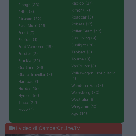
Rapido (37)
Elnagh (33)
Rimor (17)
Eriba (4)
Roadcar (3)
Etrusco (32)
Robeta (17)
Eura Mobil (29)
Roller Team (42)
Fendt (7)
Sun Living (9)
Florium (1)
Sunlight (20)
Font Vendome (18)
Tabbert (6)
Forster (2)
Tourne (3)
Frankia (22)
VanTourer (8)
Giottiline (36)
Volkswagen Group Italia
Globe Traveller (2)
(1)
Hanroad (1)
Wanderer Van (2)
Hobby (15)
Weinsberg (33)
Hymer (56)
Westfalia (6)
Itineo (22)
Wingamm (10)
Iveco (1)
Xgo (14)
I video di CamperOnLine.TV