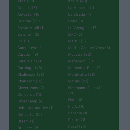
Arca (25)
Knaus (48)
Atlantis (5)
La Mancelle (1)
Autostar (16)
La Strada (4)
Benimar (25)
Laika (60)
Bravia Mobil (1)
Le Voyageur (17)
Bürstner (38)
LMC (5)
C.I. (31)
Malibu (37)
Campérêve (1)
Malibu Camper Vans (3)
Carado (19)
McLouis (33)
Caravelair (2)
Megamobil (1)
Carthago (48)
Mercedes-Benz (2)
Challenger (38)
Mobilvetta (38)
Chausson (10)
Morelo (21)
Clever Vans (7)
Niesmann+Bischoff
(20)
Concorde (13)
Notin (8)
Crosscamp (4)
P.L.A. (10)
Delta Automotive (1)
Panama (10)
Dethleffs (36)
Pilote (28)
Dream (1)
Pössl (24)
Dreamer (29)