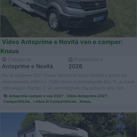
Video Anteprime e Novità van e camper:
Knaus
Categoria
Pubblicato il
Anteprime e Novità
2026
Per la stagione 2027 Knaus introduce nuovi modelli e punta sul
rinnovamento stilistico. Tutto nuovo il semintegrale Sky TI, su base
Volkswagen Crafter. E’ un semintegrale che punta in alto, non
solo...
Anteprime camper e van 2027
,
Video Anteprime 2027
,
CamperOnLine
,
I video di CamperOnLine
,
Knaus,