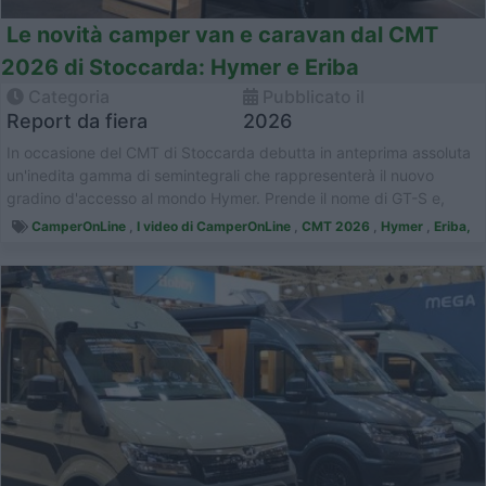
Le novità camper van e caravan dal CMT
2026 di Stoccarda: Hymer e Eriba
Categoria
Pubblicato il
Report da fiera
2026
In occasione del CMT di Stoccarda debutta in anteprima assoluta
un'inedita gamma di semintegrali che rappresenterà il nuovo
gradino d'accesso al mondo Hymer. Prende il nome di GT-S e,
Come trad...
CamperOnLine
,
I video di CamperOnLine
,
CMT 2026
,
Hymer
,
Eriba,