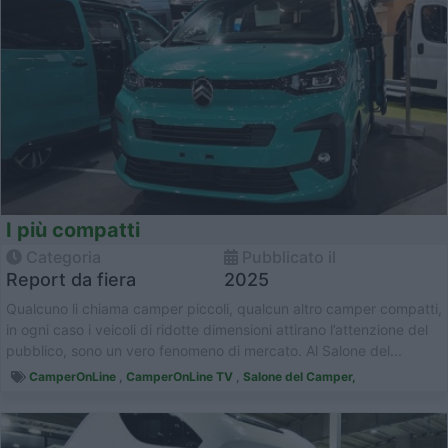
I più compatti
Categoria
Pubblicato il
Report da fiera
2025
Qualcuno li chiama camper piccoli, qualcun altro camper compatti,
in ogni caso i veicoli di ridotte dimensioni attirano l’attenzione del
pubblico, sono un vero fenomeno di mercato. Al Salone del...
CamperOnLine
,
CamperOnLine TV
,
Salone del Camper,