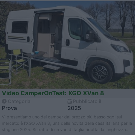
Video CamperOnTest: XGO XVan 8
Categoria
Pubblicato il
Prova
2025
Vi presentiamo uno dei camper dal prezzo più basso oggi sul
mercato: è l’XGO XVan 8, una delle novità della casa italiana per la
stagione 2025. Si tratta di un van di taglia ridotta, la lunghezza...