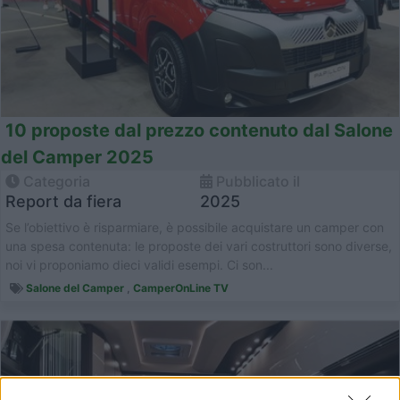
10 proposte dal prezzo contenuto dal Salone
del Camper 2025
Categoria
Pubblicato il
Report da fiera
2025
Se l’obiettivo è risparmiare, è possibile acquistare un camper con
una spesa contenuta: le proposte dei vari costruttori sono diverse,
noi vi proponiamo dieci validi esempi. Ci son...
Salone del Camper
,
CamperOnLine TV