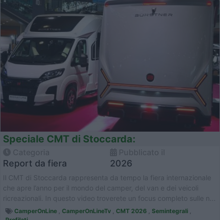
Speciale CMT di Stoccarda:
Categoria
Pubblicato il
Report da fiera
2026
Il CMT di Stoccarda rappresenta da tempo la fiera internazionale
che apre l’anno per il mondo del camper, del van e dei veicoli
ricreazionali. In questo video troverete un focus completo sulle n...
CamperOnLine
,
CamperOnLineTv
,
CMT 2026
,
Semintegrali
,
Profilati
,