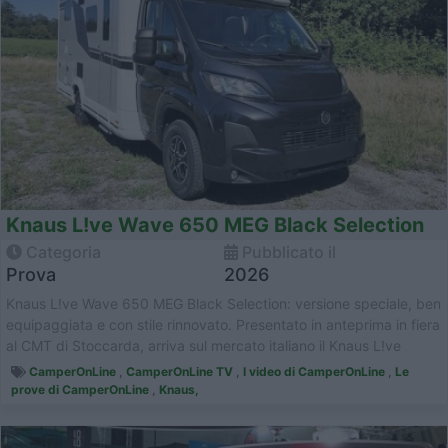
Knaus L!ve Wave 650 MEG Black Selection
Categoria
Pubblicato il
Prova
2026
Knaus L!ve Wave 650 MEG Black Selection: versione speciale, ben
equipaggiata e con stile rinnovato. Presentato in anteprima in fiera
al CMT di Stoccarda, arriva sul mercato italiano il Knaus L!ve
Wave...
CamperOnLine
,
CamperOnLine TV
,
I video di CamperOnLine
,
Le
prove di CamperOnLine
,
Knaus,