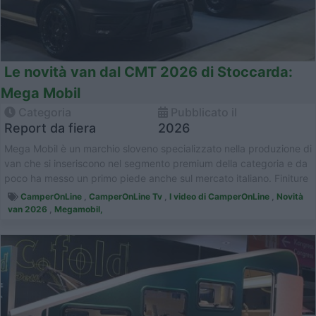
Le novità van dal CMT 2026 di Stoccarda:
Mega Mobil
Categoria
Pubblicato il
Report da fiera
2026
Mega Mobil è un marchio sloveno specializzato nella produzione di
van che si inseriscono nel segmento premium della categoria e da
poco ha messo un primo piede anche sul mercato italiano. Finiture
di...
CamperOnLine
,
CamperOnLine Tv
,
I video di CamperOnLine
,
Novità
van 2026
,
Megamobil,