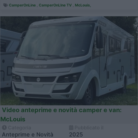
soluzione del lett...
CamperOnLine
,
CamperOnLIne TV
,
McLouis,
Video anteprime e novità camper e van:
McLouis
Categoria
Pubblicato il
Anteprime e Novità
2025