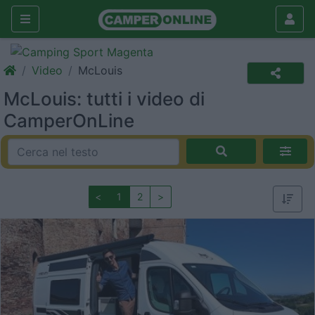
Video
McLouis
McLouis: tutti i video di
CamperOnLine
<
1
2
>