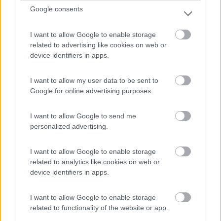
Google consents
I want to allow Google to enable storage
related to advertising like cookies on web or
device identifiers in apps.
I want to allow my user data to be sent to
Google for online advertising purposes.
I want to allow Google to send me
personalized advertising.
I want to allow Google to enable storage
Visti da vicino: i perchè del McLouis Glamys
related to analytics like cookies on web or
device identifiers in apps.
220 Special Edition
Categoria
Pubblicato il
I want to allow Google to enable storage
Prova
2023
related to functionality of the website or app.
l McLouis Glamys 220 Ford Special Edition è un solo in apparenza