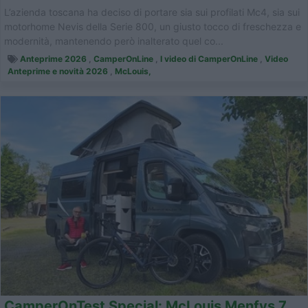
L’azienda toscana ha deciso di portare sia sui profilati Mc4, sia sui
motorhome Nevis della Serie 800, un giusto tocco di freschezza e
modernità, mantenendo però inalterato quel co...
Anteprime 2026
,
CamperOnLine
,
I video di CamperOnLine
,
Video
Anteprime e novità 2026
,
McLouis,
CamperOnTest Special: McLouis Menfys 7