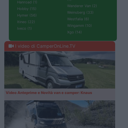
Hanroad (1)
Wanderer Van (2)
Hobby (15)
Weinsberg (33)
Hymer (56)
Westfalia (6)
Itineo (22)
Wingamm (10)
Iveco (1)
Xgo (14)
I video di CamperOnLine.TV
Video Anteprime e Novità van e camper: Knaus