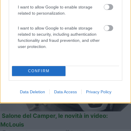
un mansardato di tipo tradizionale. Si fa notare infatti per l'elevato
I want to allow Google to enable storage
numero di posti letto, che può arrivare addirittura ad 8, e qu...
related to personalization.
McLouis
,
Le prove di CamperOnLine
,
CamperOnLine Tv
,
Mansardati
I want to allow Google to enable storage
related to security, including authentication
functionality and fraud prevention, and other
user protection.
CONFIRM
Data Deletion
Data Access
Privacy Policy
Salone del Camper, le novità in video:
McLouis