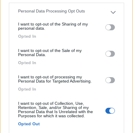
third parties.
Personal Data Processing Opt Outs
Please note that this website/app uses one or more Google
services and may gather and store information including but
I want to opt-out of the Sharing of my
not limited to your visit or usage behaviour. You may click to
personal data.
grant or deny consent to Google and its third-party tags to
Opted In
use your data for below specified purposes in below Google
consent section.
I want to opt-out of the Sale of my
Personal Data.
Opted In
Video CamperOnTest Special: McLouis MC4
I want to opt-out of processing my
Personal Data for Targeted Advertising.
281 Special Edition
Opted In
Categoria
Pubblicato il
Prova
2023
I want to opt-out of Collection, Use,
Retention, Sale, and/or Sharing of my
Immerso in scenografici paesaggi innevati ecco il nuovo McLouis
Personal Data that Is Unrelated with the
Mc4 281 Special Edition, una delle ultime proposte realizzate su
Purposes for which it was collected.
base Ford Transit che si collocano alla base dell'offerta
Opted Out
dell'azienda ...
McLouis
,
Le prove di CamperOnLine
,
CamperOnLine Tv