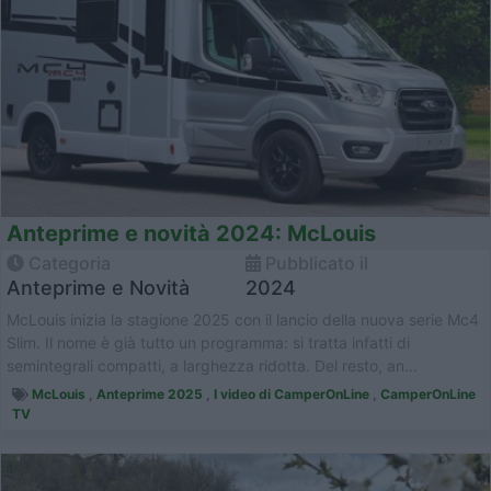
Anteprime e novità 2024: McLouis
Categoria
Pubblicato il
Anteprime e Novità
2024
McLouis inizia la stagione 2025 con il lancio della nuova serie Mc4
Slim. Il nome è già tutto un programma: si tratta infatti di
semintegrali compatti, a larghezza ridotta. Del resto, an...
McLouis
,
Anteprime 2025
,
I video di CamperOnLine
,
CamperOnLine
TV