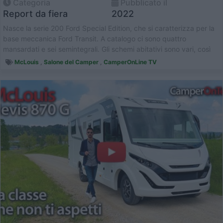
Categoria
Pubblicato il
Report da fiera
2022
Nasce la serie 200 Ford Special Edition, che si caratterizza per la
base meccanica Ford Transit. A catalogo ci sono quattro
mansardati e sei semintegrali. Gli schemi abitativi sono vari, così
come le...
McLouis
,
Salone del Camper
,
CamperOnLine TV