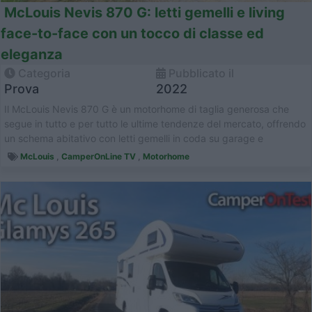
McLouis Nevis 870 G: letti gemelli e living
face-to-face con un tocco di classe ed
eleganza
Categoria
Pubblicato il
Prova
2022
Il McLouis Nevis 870 G è un motorhome di taglia generosa che
segue in tutto e per tutto le ultime tendenze del mercato, offrendo
un schema abitativo con letti gemelli in coda su garage e
confortevole...
McLouis
,
CamperOnLine TV
,
Motorhome