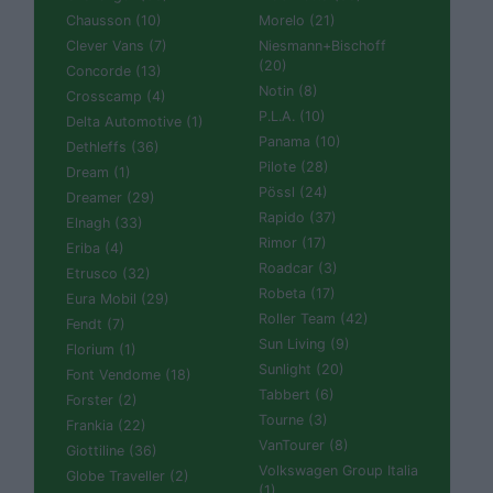
Chausson (10)
Morelo (21)
Clever Vans (7)
Niesmann+Bischoff
(20)
Concorde (13)
Notin (8)
Crosscamp (4)
P.L.A. (10)
Delta Automotive (1)
Panama (10)
Dethleffs (36)
Pilote (28)
Dream (1)
Pössl (24)
Dreamer (29)
Rapido (37)
Elnagh (33)
Rimor (17)
Eriba (4)
Roadcar (3)
Etrusco (32)
Robeta (17)
Eura Mobil (29)
Roller Team (42)
Fendt (7)
Sun Living (9)
Florium (1)
Sunlight (20)
Font Vendome (18)
Tabbert (6)
Forster (2)
Tourne (3)
Frankia (22)
VanTourer (8)
Giottiline (36)
Volkswagen Group Italia
Globe Traveller (2)
(1)