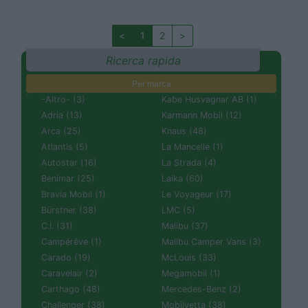
<
1
2
>
Ricerca rapida
Per marca
-Altro- (3)
Kabe Husvagnar AB (1)
Adria (13)
Karmann Mobil (12)
Arca (25)
Knaus (48)
Atlantis (5)
La Mancelle (1)
Autostar (16)
La Strada (4)
Benimar (25)
Laika (60)
Bravia Mobil (1)
Le Voyageur (17)
Bürstner (38)
LMC (5)
C.I. (31)
Malibu (37)
Campérêve (1)
Malibu Camper Vans (3)
Carado (19)
McLouis (33)
Caravelair (2)
Megamobil (1)
Carthago (48)
Mercedes-Benz (2)
Challenger (38)
Mobilvetta (38)