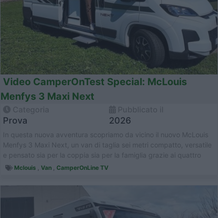
Video CamperOnTest Special: McLouis
Menfys 3 Maxi Next
Categoria
Pubblicato il
Prova
2026
In questa nuova avventura scopriamo da vicino il nuovo McLouis
Menfys 3 Maxi Next, un van di taglia sei metri compatto, versatile
e pensato sia per la coppia sia per la famiglia grazie ai quattro
post...
Mclouis
,
Van
,
CamperOnLine TV