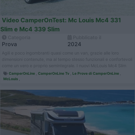
Video CamperOnTest: Mc Louis Mc4 331
Slim e Mc4 339 Slim
Categoria
Pubblicato il
Prova
2024
Agili e poco ingombranti quasi come un van, grazie alle loro
dimensioni contenute, ma al tempo stesso funzionali e confortevoli
come un vero e proprio semintegrale. I nuovi McLouis Mc4 Slim
seguono in...
CamperOnLine
,
CamperOnLine Tv
,
Le Prove di CamperOnLine
,
McLouis
,