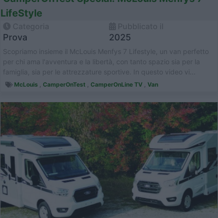
LifeStyle
Categoria
Pubblicato il
Prova
2025
Scopriamo insieme il McLouis Menfys 7 Lifestyle, un van perfetto
per chi ama l'avventura e la libertà, con tanto spazio sia per la
famiglia, sia per le attrezzature sportive. In questo video vi...
McLouis
,
CamperOnTest
,
CamperOnLine TV
,
Van