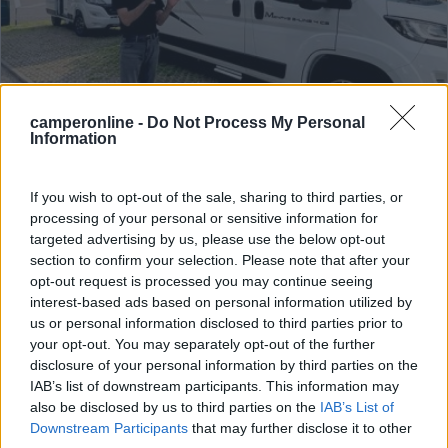
camperonline -
Do Not Process My Personal
Information
Video Anteprime 2024, le novità della
If you wish to opt-out of the sale, sharing to third parties, or
prossima stagione: McLouis
processing of your personal or sensitive information for
targeted advertising by us, please use the below opt-out
Categoria
Pubblicato il
section to confirm your selection. Please note that after your
Anteprime e Novità
2023
opt-out request is processed you may continue seeing
Anche per la stagione 2024 McLouis centra il suo obiettivo, che è
interest-based ads based on personal information utilized by
quello di offrire una gamma prodotti convincente, collocata nella
us or personal information disclosed to third parties prior to
fascia media di mercato e caratterizzata da un buon rapporto
your opt-out. You may separately opt-out of the further
qualit...
McLouis
,
CamperOnLine TV
,
Anteprima 2024
disclosure of your personal information by third parties on the
IAB’s list of downstream participants. This information may
also be disclosed by us to third parties on the
IAB’s List of
Downstream Participants
that may further disclose it to other