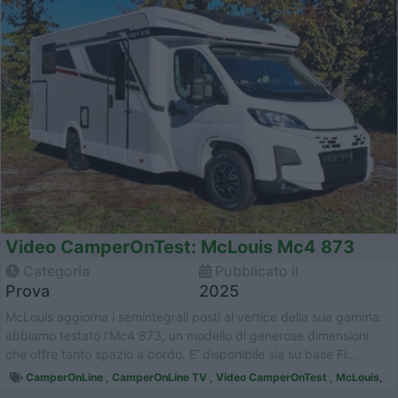
Video CamperOnTest: McLouis Mc4 873
Categoria
Pubblicato il
Prova
2025
McLouis aggiorna i semintegrali posti al vertice della sua gamma:
abbiamo testato l’Mc4 873, un modello di generose dimensioni
che offre tanto spazio a bordo. E’ disponibile sia su base Fi...
CamperOnLine
,
CamperOnLine TV
,
Video CamperOnTest
,
McLouis,