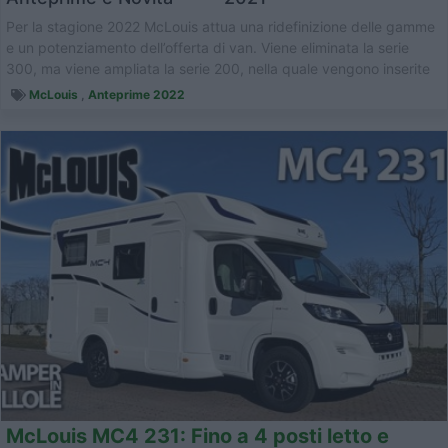
Per la stagione 2022 McLouis attua una ridefinizione delle gamme
e un potenziamento dell’offerta di van. Viene eliminata la serie
300, ma viene ampliata la serie 200, nella quale vengono inserite
an...
McLouis
,
Anteprime 2022
McLouis MC4 231: Fino a 4 posti letto e