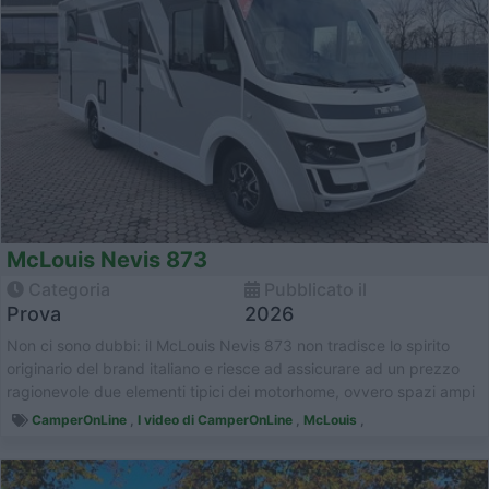
McLouis Nevis 873
Categoria
Pubblicato il
Prova
2026
Non ci sono dubbi: il McLouis Nevis 873 non tradisce lo spirito
originario del brand italiano e riesce ad assicurare ad un prezzo
ragionevole due elementi tipici dei motorhome, ovvero spazi ampi
e imm...
CamperOnLine
,
I video di CamperOnLine
,
McLouis
,