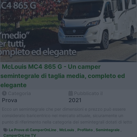
McLouis MC4 865 G - Un camper
semintegrale di taglia media, completo ed
elegante
Categoria
Pubblicato il
Prova
2021
Ecco un semintegrale che per dimensioni e prezzo può essere
considerato baricentrico nel mercato attuale, sicuramente un
punto di riferimento nella categoria dei semintegrali dotati di letto
basculan...
Le Prove di CamperOnLine
,
McLouis
,
Profilato
,
Semintegrale
,
CamperOnLine TV