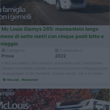
Mc Louis Glamys 265: mansardato lungo
meno di sette metri con cinque posti letto e
viaggio
Categoria
Pubblicato il
Prova
2022
Il McLouis Glamys 265 dimostra chiaramente che il tradizionale
camper mansardato appare ancora una proposta vantaggiosa per
un equipaggio di tipo familiare. Questo veicolo, che si fa notare
anche per ...
McLouis
,
Mansardati