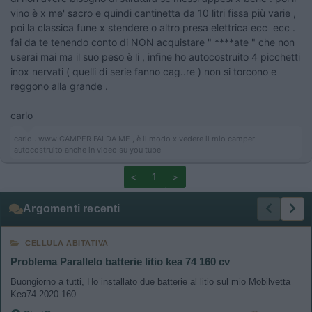
vino è x me' sacro e quindi cantinetta da 10 litri fissa più varie ,
poi la classica fune x stendere o altro presa elettrica ecc ecc .
fai da te tenendo conto di NON acquistare " ****ate " che non
userai mai ma il suo peso è li , infine ho autocostruito 4 picchetti
inox nervati ( quelli di serie fanno cag..re ) non si torcono e
reggono alla grande .
carlo
carlo . www CAMPER FAI DA ME , è il modo x vedere il mio camper
autocostruito anche in video su you tube
<
1
>
Argomenti recenti
CELLULA ABITATIVA
Problema Parallelo batterie litio kea 74 160 cv
Buongiorno a tutti, Ho installato due batterie al litio sul mio Mobilvetta
Kea74 2020 160...