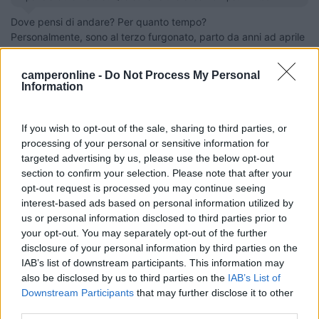
Dove pensi di andare? Per quanto tempo?
Personalmente, sono al terzo furgonato, parto da anni ad aprile
e rientro a settembre in giro per l'Europa, mai avuto una
checklist, per varie ragioni, tra le quali:
camperonline -
Do Not Process My Personal
quello che porto, di sicuro sarà quello che non mi servirà (legge
Information
di Murphy)
se ho bisogno di qualcosa in particolare, me la compro sul
posto, rischio di trovarla di miglior qualità e prezzo che da noi.
If you wish to opt-out of the sale, sharing to third parties, or
Anni fa, al posto di pesanti attrezzi, caricavo botiglie di ottimo
processing of your personal or sensitive information for
vino, ma ho imparato col tempo ad apprezzare le bevande
targeted advertising by us, please use the below opt-out
locali, a beneficio della leggerezza del mezzo in ordine di
section to confirm your selection. Please note that after your
marcia, cosa a mio parere, fondamentale.
opt-out request is processed you may continue seeing
interest-based ads based on personal information utilized by
us or personal information disclosed to third parties prior to
your opt-out. You may separately opt-out of the further
disclosure of your personal information by third parties on the
"My world is miles of endless roads" "The curse of the traveller got a hold on
IAB’s list of downstream participants. This information may
me, and it won't let you be"
also be disclosed by us to third parties on the
IAB’s List of
11
Downstream Participants
that may further disclose it to other
renatovda
third parties.
332