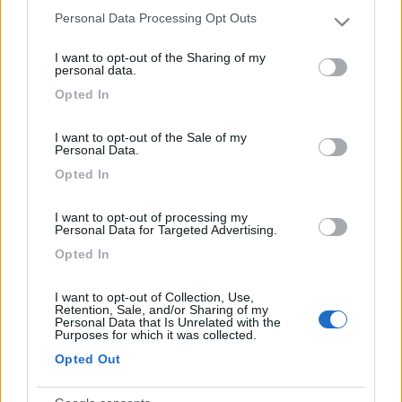
Inserito il
08/12/2019
alle:
10:22:27
Personal Data Processing Opt Outs
Please note that this website/app uses one or more Google
services and may gather and store information including but
In risposta al messaggio di
wippet
del
08/12/2019
alle
10:12:40
I want to opt-out of the Sharing of my
not limited to your visit or usage behaviour. You may click to
personal data.
grant or deny consent to Google and its third-party tags to
Dove pensi di andare? Per quanto tempo? Personalmente, sono al terzo
Opted In
furgonato, parto da anni ad aprile e rientro a settembre in giro per
use your data for below specified purposes in below Google
l'Europa, mai avuto una checklist, per varie ragioni, tra le quali: quello
consent section.
che porto,
I want to opt-out of the Sale of my
...
Personal Data.
Opted In
assolutamente d'accordo con la tua valutazione ....
la vedo assolutamene allo stesso modo fatto esclusione
I want to opt-out of processing my
per quelle cose assolutamente indispensabili (documenti gas
Personal Data for Targeted Advertising.
assicurazione ecc)
Opted In
renatovda
I want to opt-out of Collection, Use,
ezio59
Retention, Sale, and/or Sharing of my
Personal Data that Is Unrelated with the
-
Purposes for which it was collected.
Opted Out
Inserito il
08/12/2019
alle:
10:42:16
Non è molto diverso da questo che è qualche riga più sotto ed
è stato appena aperto: