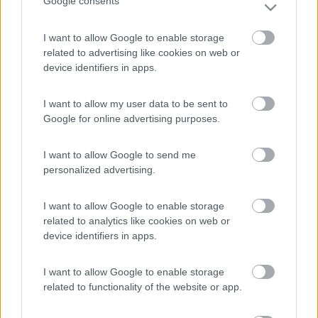
Google consents
https://forum.camperonline.it/i...
I want to allow Google to enable storage
related to advertising like cookies on web or
device identifiers in apps.
Ezio
Servo per Amikeco by IPA "Viaggio per vedere non per
I want to allow my user data to be sent to
viaggiare"
Google for online advertising purposes.
I want to allow Google to send me
personalized advertising.
I want to allow Google to enable storage
related to analytics like cookies on web or
device identifiers in apps.
I want to allow Google to enable storage
related to functionality of the website or app.
17
masivo