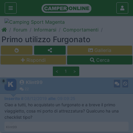
Forum
Informarsi
Comportamenti
Primo utilizzo Furgonato
Galleria
Rispondi
Cerca
<
1
>
8
Klint99
22
Inserito il
08/12/2019
alle:
09:09:25
Ciao a tutti, ho acquistato un furgonato e a breve il primo
viaggietto, cosa mi porto di attrezzatura? Qualcuno ha una
checklist tipo?
Klint99