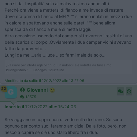
non si da' l'ospitalità solo ai malavitosi ma anche altri
Perché ora viene a mettersi di fianco a me invece di restare
dove era prima di fianco al MH ? "" si erano infilati in mezzo due
in calore e sbattevano anche sulle pareti """ bene allora
sparisca da di fianco a me e si metta laggiù.
Altra occasione uscendo dal camper si trovarono i residui di una
bella scarica di corpo .Ovviamente i due camper vicini avevano
fatto da paravento...
Lungi da me ...aria ...luce ...so farmi male da solo...
„Passare per idiota agli occhi di un imbecille è voluttà da finissimo
buongustaio.“ — Georges Courteline
Modificato da salito il 12/12/2022 alle 13:27:06
22
Giovanni
13575
Inserito il
12/12/2022
alle:
15:24:03
Se viaggiano in coppia non ci vedo nulla di strano. Se sono
ognuno per conto suo, faranno amicizia. Dalla foto, però, non
riesco a capire se c'è uno stallo libero fra i due.