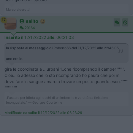
Marco alderotti
17
salito
29164
Inserito il
12/12/2022
alle:
06:21:03
In risposta al messaggio di
Roberto66
del
11/12/2022
alle
22:46:05
uno ero io.
gira le coordinata a ...urbani 1..che ricomprando il camper """".
Cioè...io adesso che lo sto ricomprando ho paura che poi mi
devo fare in sangue amaro a trovare un posto quando esco.""''''
""""""''
„Passare per idiota agli occhi di un imbecille è voluttà da finissimo
buongustaio.“ — Georges Courteline
Modificato da salito il 12/12/2022 alle 06:23:26