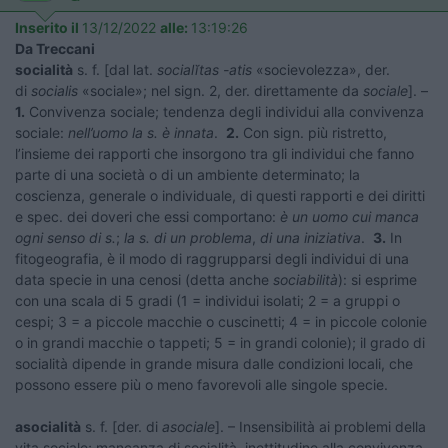
Inserito il
13/12/2022
alle:
13:19:26
Da Treccani
socialità
s. f. [dal lat.
socialĭtas -atis
«socievolezza», der.
di
socialis
«sociale»; nel sign. 2, der. direttamente da
sociale
]. –
1.
Convivenza sociale; tendenza degli individui alla convivenza
sociale:
nell’uomo la s. è innata
.
2.
Con sign. più ristretto,
l’insieme dei rapporti che insorgono tra gli individui che fanno
parte di una società o di un ambiente determinato; la
coscienza, generale o individuale, di questi rapporti e dei diritti
e spec. dei doveri che essi comportano:
è un uomo cui manca
ogni senso di s.
;
la s. di un problema
,
di una iniziativa
.
3.
In
fitogeografia, è il modo di raggrupparsi degli individui di una
data specie in una cenosi (detta anche
sociabilità
): si esprime
con una scala di 5 gradi (1 = individui isolati; 2 = a gruppi o
cespi; 3 = a piccole macchie o cuscinetti; 4 = in piccole colonie
o in grandi macchie o tappeti; 5 = in grandi colonie); il grado di
socialità dipende in grande misura dalle condizioni locali, che
possono essere più o meno favorevoli alle singole specie.
asocialità
s. f. [der. di
asociale
]. – Insensibilità ai problemi della
vita sociale; mancanza di socialità, inettitudine alla convivenza,