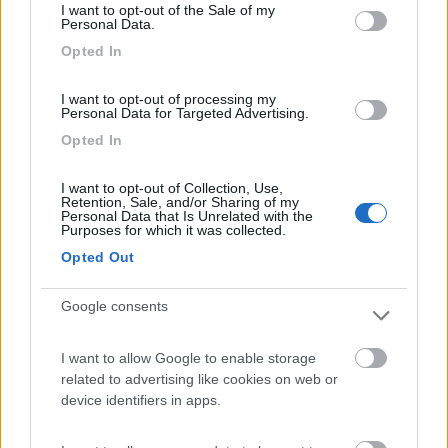
I want to opt-out of the Sale of my
Personal Data.
Puoi stare tranquillo ( e di cosa ?) due stalli più in la .
Guarda bene la foto , ha senso ?
Opted In
Avevo un pò di luce , un pò di aria ...
I want to opt-out of processing my
Personal Data for Targeted Advertising.
La mia vuole essere solo una riflessione.
Opted In
I want to opt-out of Collection, Use,
Retention, Sale, and/or Sharing of my
Personal Data that Is Unrelated with the
Purposes for which it was collected.
Opted Out
Google consents
11
ledzep
3722
I want to allow Google to enable storage
Inserito il
12/12/2022
alle:
21:28:38
related to advertising like cookies on web or
lo trovo incomprensibile maleducato e fastidioso...
device identifiers in apps.
ezio59