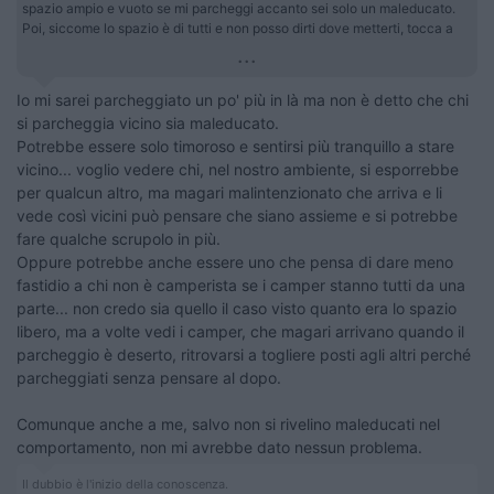
spazio ampio e vuoto se mi parcheggi accanto sei solo un maleducato.
Poi, siccome lo spazio è di tutti e non posso dirti dove metterti, tocca a
...
Io mi sarei parcheggiato un po' più in là ma non è detto che chi
si parcheggia vicino sia maleducato.
Potrebbe essere solo timoroso e sentirsi più tranquillo a stare
vicino... voglio vedere chi, nel nostro ambiente, si esporrebbe
per qualcun altro, ma magari malintenzionato che arriva e li
vede così vicini può pensare che siano assieme e si potrebbe
fare qualche scrupolo in più.
Oppure potrebbe anche essere uno che pensa di dare meno
fastidio a chi non è camperista se i camper stanno tutti da una
parte... non credo sia quello il caso visto quanto era lo spazio
libero, ma a volte vedi i camper, che magari arrivano quando il
parcheggio è deserto, ritrovarsi a togliere posti agli altri perché
parcheggiati senza pensare al dopo.
Comunque anche a me, salvo non si rivelino maleducati nel
comportamento, non mi avrebbe dato nessun problema.
Il dubbio è l'inizio della conoscenza.