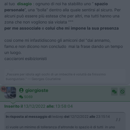
al tuo
disagio
: ognuno di noi ha stabilito uno “
spazio
personale
“, una “bolla” dentro alla quale sentirsi al sicuro. Per
alcuni può essere più estesa che per altri, ma tutti hanno una
zona che non vogliono sia violata """
per
me
assocciale
e
colui
che
mi
impone
la
sua
presenza
cosi come mi infastidiscono gli amiconi del "dai annamo,
famo.e non dicono non concludo mai la frase dando un tempo
un luogo.
cacciaroni esibizionisti
„Passare per idiota agli occhi di un imbecille è voluttà da finissimo
buongustaio.“ — Georges Courteline
10
giorgioste
5069
Inserito il
13/12/2022
alle:
13:58:04
In risposta al messaggio di
ledzep
del
12/12/2022
alle
23:15:14
ci vuole un minimo di tolleranza d'altronde lo spazio è di tutti in uno