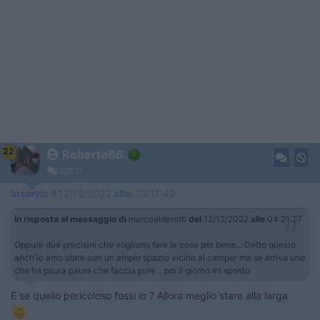
22
Roberto66
22611
Inserito il
12/12/2022
alle:
13:11:42
In risposta al messaggio di
marcoalderotti
del
12/12/2022
alle
04:21:27
Oppure due precisini che vogliono fare le cose per bene... Detto questo
anch'io amo stare con un ampio spazio vicino al camper ma se arriva uno
che ha paura paura che faccia pure... poi il giorno mi sposto
E se quello pericoloso fossi io ? Allora meglio stare alla larga