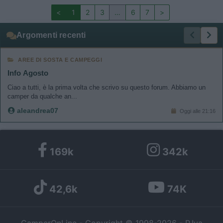
<
1
2
3
…
6
7
>
Argomenti recenti
AREE DI SOSTA E CAMPEGGI
Info Agosto
Ciao a tutti, è la prima volta che scrivo su questo forum. Abbiamo un
camper da qualche an...
aleandrea07
Oggi alle 21:16
169k
342k
42,6k
74K