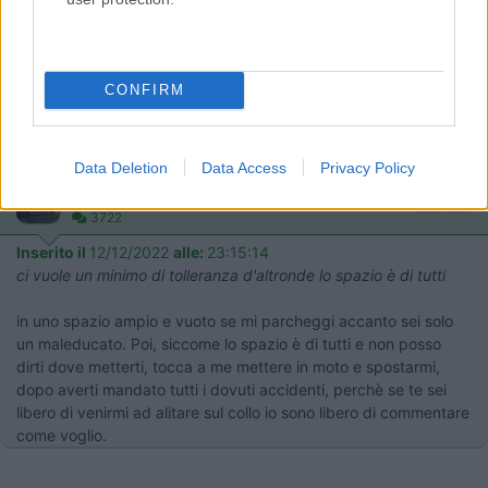
Ma che noia vi danno? A me se un camper si avvicina perché si sente più
tranquillo non mi da noia, almeno fino a quando si comporta da
camperista e non Camperaio
La penso anche io allo stesso modo...ci vuole un minimo di
CONFIRM
tolleranza d'altronde lo spazio è di tutti mica è una nostra area
privata....poi se si comportano in modo incivile e zingaresco,
allora è un altro paio di maniche!
Data Deletion
Data Access
Privacy Policy
11
ledzep
3722
Inserito il
12/12/2022
alle:
23:15:14
ci vuole un minimo di tolleranza d'altronde lo spazio è di tutti
in uno spazio ampio e vuoto se mi parcheggi accanto sei solo
un maleducato. Poi, siccome lo spazio è di tutti e non posso
dirti dove metterti, tocca a me mettere in moto e spostarmi,
dopo averti mandato tutti i dovuti accidenti, perchè se te sei
libero di venirmi ad alitare sul collo io sono libero di commentare
come voglio.