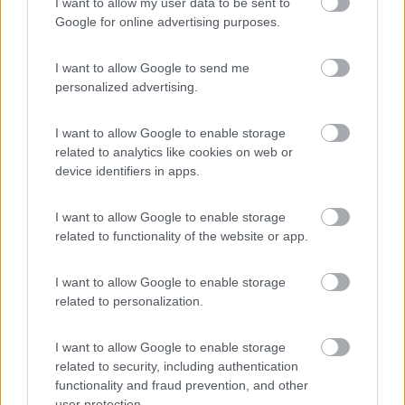
-
I want to allow my user data to be sent to
Google for online advertising purposes.
Inserito il
12/12/2022
alle:
21:41:58
In risposta al messaggio di
Roberto66
del
12/12/2022
alle
21:02:01
I want to allow Google to send me
personalized advertising.
Puoi stare tranquillo ( e di cosa ?) due stalli più in la . Guarda bene la foto
, ha senso ? Avevo un pò di luce , un pò di aria ... La mia vuole essere
solo una riflessione.
I want to allow Google to enable storage
related to analytics like cookies on web or
Ma dai, in inverno si sta più caldi e coperti da quel venticello
device identifiers in apps.
freddo da nord
I want to allow Google to enable storage
Ezio
Servo per Amikeco by IPA "Viaggio per vedere non per
related to functionality of the website or app.
viaggiare"
I want to allow Google to enable storage
15
sunlivingat
related to personalization.
267
I want to allow Google to enable storage
Inserito il
12/12/2022
alle:
22:24:37
related to security, including authentication
In risposta al messaggio di
Grinza
del
12/12/2022
alle
15:28:03
functionality and fraud prevention, and other
user protection.