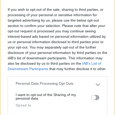
Se viaggiano in coppia non ci vedo nulla di strano. Se sono ognuno per
conto suo, faranno amicizia. Dalla foto, però, non riesco a capire se c'è
If you wish to opt-out of the sale, sharing to third parties, or
uno stallo libero fra i due. Giovanni
processing of your personal or sensitive information for
Uno ero io , se fossimo stati assieme non avrei postato
targeted advertising by us, please use the below opt-out
section to confirm your selection. Please note that after your
opt-out request is processed you may continue seeing
interest-based ads based on personal information utilized by
us or personal information disclosed to third parties prior to
your opt-out. You may separately opt-out of the further
disclosure of your personal information by third parties on the
IAB’s list of downstream participants. This information may
also be disclosed by us to third parties on the
IAB’s List of
Downstream Participants
that may further disclose it to other
22
Roberto66
third parties.
22611
Personal Data Processing Opt Outs
Please note that this website/app uses one or more Google
Inserito il
12/12/2022
alle:
21:02:01
services and may gather and store information including but
I want to opt-out of the Sharing of my
In risposta al messaggio di
Grinza
del
12/12/2022
alle
15:28:03
not limited to your visit or usage behaviour. You may click to
personal data.
grant or deny consent to Google and its third-party tags to
Ma che noia vi danno? A me se un camper si avvicina perché si sente più
Opted In
use your data for below specified purposes in below Google
tranquillo non mi da noia, almeno fino a quando si comporta da
consent section.
camperista e non Camperaio