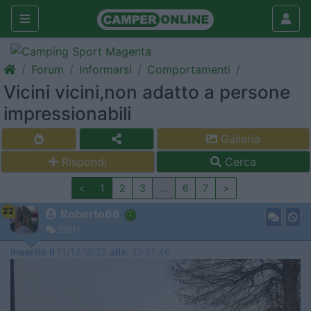
Forum
Informarsi
Comportamenti
Vicini vicini,non adatto a persone
impressionabili
Galleria
Rispondi
Cerca
<
1
2
3
…
6
7
>
22
Roberto66
22611
Inserito il
11/12/2022
alle:
22:21:46