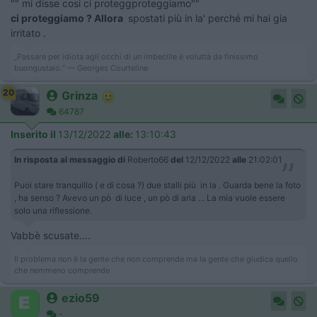
"" mi disse cosi ci proteggproteggiamo""
ci proteggiamo ? Allora
spostati più in la' perché mi hai gia
irritato .
„Passare per idiota agli occhi di un imbecille è voluttà da finissimo
buongustaio.“ — Georges Courteline
20
Grinza
64787
Inserito il
13/12/2022
alle:
13:10:43
In risposta al messaggio di
Roberto66
del
12/12/2022
alle
21:02:01
Puoi stare tranquillo ( e di cosa ?) due stalli più in la . Guarda bene la foto
, ha senso ? Avevo un pò di luce , un pò di aria ... La mia vuole essere
solo una riflessione.
Vabbè scusate….
Il problema non è la gente che non comprende ma la gente che giudica quello
che nemmeno comprende
ezio59
-