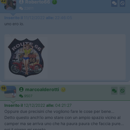
22
Roberto66
22611
Inserito il
11/12/2022
alle:
22:46:05
uno ero io.
19
marcoalderotti
9507
Inserito il
12/12/2022
alle:
04:21:27
Oppure due precisini che vogliono fare le cose per bene...
Detto questo anch'io amo stare con un ampio spazio vicino al
camper ma se arriva uno che ha paura paura che faccia pure...
poi il giorno mi sposto