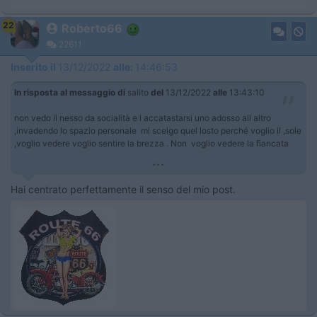
22
Roberto66
22611
Inserito il
13/12/2022
alle:
14:46:53
In risposta al messaggio di
salito
del
13/12/2022
alle
13:43:10
non vedo il nesso da socialità e l accatastarsi uno adosso all altro
,invadendo lo spazio personale mi scelgo quel losto perché voglio il ,sole
,voglio vedere voglio sentire la brezza . Non voglio vedere la fiancata
...
Hai centrato perfettamente il senso del mio post.