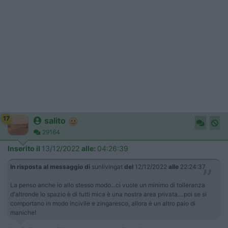
17
salito
29164
Inserito il
13/12/2022
alle:
04:26:39
In risposta al messaggio di
sunlivingat
del
12/12/2022
alle
22:24:37
La penso anche io allo stesso modo...ci vuole un minimo di tolleranza
d'altronde lo spazio è di tutti mica è una nostra area privata....poi se si
comportano in modo incivile e zingaresco, allora è un altro paio di
maniche!