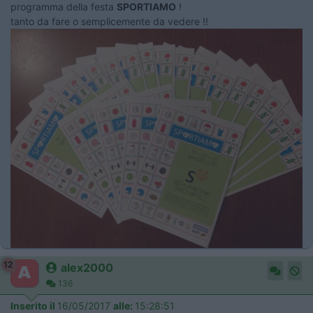
programma della festa
SPORTIAMO
!
tanto da fare o semplicemente da vedere !!
12
alex2000
136
Inserito il
16/05/2017
alle:
15:28:51