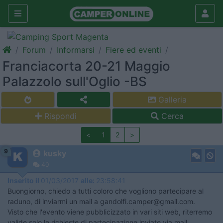
Forum
Informarsi
Fiere ed eventi
Franciacorta 20-21 Maggio
Palazzolo sull'Oglio -BS
Galleria
Rispondi
Cerca
<
1
2
>
9
kusky
40
Inserito il
01/03/2017
alle:
23:58:41
Buongiorno, chiedo a tutti coloro che vogliono partecipare al
raduno, di inviarmi un mail a gandolfi.camper@gmail.com.
Visto che l'evento viene pubblicizzato in vari siti web, riterremo
valide solo le richieste di partecipazione inviate via mail.