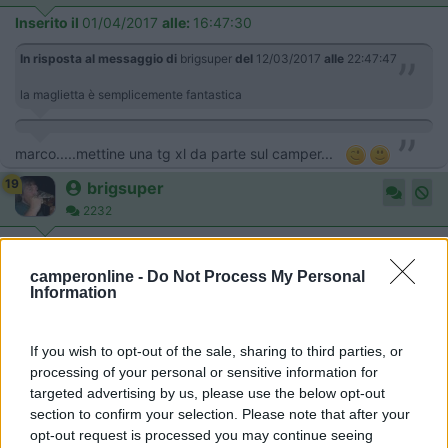
Inserito il
01/04/2017
alle:
16:47:30
In risposta al messaggio di
brigsuper
del
12/03/2017
alle
22:47:47
la maglietta è semplicemente fantastica
marco.....mettine una tg xl da parte sul camper...
19
brigsuper
2232
Inserito il
05/04/2017
alle:
18:57:30
camperonline -
Do Not Process My Personal
In risposta al messaggio di
nemo family
del
01/04/2017
alle
16:47:30
Information
marco.....mettine una tg xl da parte sul camper...
If you wish to opt-out of the sale, sharing to third parties, or
processing of your personal or sensitive information for
xl ???????????? falso grasso sei
!!!!!!!!!!!!!!!!!! (perchè non
targeted advertising by us, please use the below opt-out
vieni con Nadia e Giona ? la strada è tutta dritta senza tornanti)
section to confirm your selection. Please note that after your
opt-out request is processed you may continue seeing