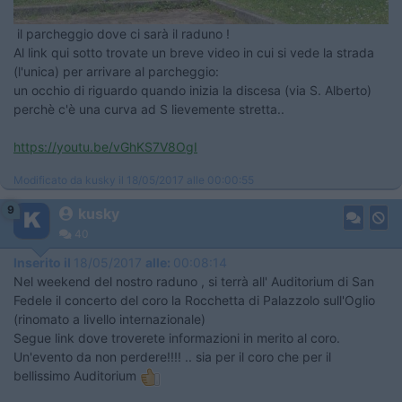
il parcheggio dove ci sarà il raduno !
Al link qui sotto trovate un breve video in cui si vede la strada
(l'unica) per arrivare al parcheggio:
un occhio di riguardo quando inizia la discesa (via S. Alberto)
perchè c'è una curva ad S lievemente stretta..
https://youtu.be/vGhKS7V8OgI
Modificato da kusky il 18/05/2017 alle 00:00:55
9
kusky
40
Inserito il
18/05/2017
alle:
00:08:14
Nel weekend del nostro raduno , si terrà all' Auditorium di San
Fedele il concerto del coro la Rocchetta di Palazzolo sull'Oglio
(rinomato a livello internazionale)
Segue link dove troverete informazioni in merito al coro.
Un'evento da non perdere!!!! .. sia per il coro che per il
bellissimo Auditorium