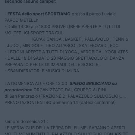
secondo raduno camper:
-
FESTA dello sport SPORTIAMO
presso il parco fluviale
PARCO METELLI:
- Dalle 14:00 alle 18:00 PROVE LIBERE APERTE A TUTTI DI
MOLTEPLICI SPORT TRA CUI:
KAYAK CANOA , BASKET , PALLAVOLO , TENNIS
, JUDO , MINIGOLF, TIRO ALL’ARCO , SKATEBOARD , ECC.
- LEZIONI APERTE A TUTTI DI YOGA , AEROBICA , YOGILATES
- DALLE 18 DI SABATO 20 MAGGIO SPETTACOLO DI DANZA
PREPARATO PER LE OLIMPIADI DELLE SCUOLE .
- SBANDIERATORI E MUSICI DI MURA
LA DOMENICA ALLE ORE 13:00
SPIEDO BRESCIANO su
prenotazione
ORGANIZZATO DAL GRUPPO ALPINI
di San Pancrazio (FRAZIONE DI
PALAZZOLO SULL’OGLIO)…..
PRENOTAZIONI ENTRO domenica 14 (dateci conferma!)
sempre domenica 21 :
LE MERAVIGLIE DELLA TERRA DEL FIUME: SARANNO APERTI
MOLTI MONUMENTI DI PALAZZOLO SULL’OGLIO CON
VISITE