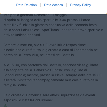
40
Data Deletion
Data Access
Privacy Policy
Inserito il
26/04/2017
alle:
23:19:07
info per la giornata Domenica 21 maggio:
si aprirà all’insegna dello
sport
: alle 9.00 presso il
Parco
Metelli
avrà inizio la giornata conclusiva della seconda
festa
dello sport Palazzolese “SporTiAmo”,
con tante prove sportive e
attività ludiche per tutti.
Sempre la mattina, alle 9.00, avrà inizio
l’esposizione
cinofila
che durerà tutta la giornata a cura di
Federcaccia nel
parco della Terza Villa
, nei pressi del Castello.
Alle 15.30, con partenza dal
Castello
, seconda visita guidata
alla scoperta della
“Palazzolo Curiosa” con le guide di
ScopriBrescia
; mentre, presso l
a Pieve
, sempre dalle ore 15.30,
allieterà i visitatori l’
accompagnamento musicale curato dalla
famiglia Sottini.
La giornata di Domenica sarà altresì impreziosite da eventi
espositivi o installazioni urbane:
la