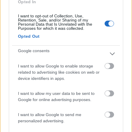
Opted In
se ero libero venivo molto volentieri.....
I want to opt-out of Collection, Use,
Retention, Sale, and/or Sharing of my
fai il possibile, occasione da non perdere
Personal Data that Is Unrelated with the
Purposes for which it was collected.
Opted Out
9
kusky
40
Google consents
Inserito il
25/04/2017
alle:
22:06:41
sono arrivate le prime informazioni sul calendario eventi!
I want to allow Google to enable storage
related to advertising like cookies on web or
https://www.facebook.com/events...
device identifiers in apps.
I want to allow my user data to be sent to
Google for online advertising purposes.
I want to allow Google to send me
personalized advertising.