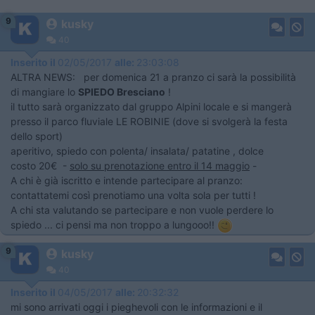
9
kusky
40
Inserito il
02/05/2017
alle:
23:03:08
ALTRA NEWS: per domenica 21 a pranzo ci sarà la possibilità
di mangiare lo
SPIEDO Bresciano
!
il tutto sarà organizzato dal gruppo Alpini locale e si mangerà
presso il parco fluviale LE ROBINIE (dove si svolgerà la festa
dello sport)
aperitivo, spiedo con polenta/ insalata/ patatine , dolce
costo 20€ -
solo su prenotazione entro il 14 maggio
-
A chi è già iscritto e intende partecipare al pranzo:
contattatemi così prenotiamo una volta sola per tutti !
A chi sta valutando se partecipare e non vuole perdere lo
spiedo ... ci pensi ma non troppo a lungooo!!
9
kusky
40
Inserito il
04/05/2017
alle:
20:32:32
mi sono arrivati oggi i pieghevoli con le informazioni e il