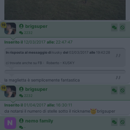
19
brigsuper
2232
Inserito il
12/03/2017
alle:
22:47:47
In risposta al messaggio di
kusky
del
02/03/2017
alle
19:42:28
ci trovate anche su FB : Roberto - KUSKY
la maglietta è semplicemente fantastica
19
brigsuper
2232
Inserito il
01/04/2017
alle:
16:30:11
da notarsi il numero di stelle sotto il nickname
brigsuper
nemo family
-