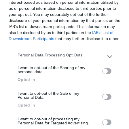
nemo family
interest-based ads based on personal information utilized by
-
us or personal information disclosed to third parties prior to
your opt-out. You may separately opt-out of the further
Inserito il
05/04/2017
alle:
20:01:27
disclosure of your personal information by third parties on the
IAB’s list of downstream participants. This information may
In risposta al messaggio di
brigsuper
del
05/04/2017
alle
18:57:30
also be disclosed by us to third parties on the
IAB’s List of
xl ???????????? falso grasso sei !!!!!!!!!!!!!!!!!! (perchè non vieni con Nadia e
Downstream Participants
that may further disclose it to other
Giona ? la strada è tutta dritta senza tornanti)
third parties.
Personal Data Processing Opt Outs
Please note that this website/app uses one or more Google
purtroppo in quei giorno ho altri impegni....e poi a me i tornanti
services and may gather and store information including but
mi gasano...sono i rettilinei che mi abbioccano......mica ho un
I want to opt-out of the Sharing of my
not limited to your visit or usage behaviour. You may click to
drugato io !!
personal data.
grant or deny consent to Google and its third-party tags to
​se ero libero venivo molto volentieri.....
Opted In
use your data for below specified purposes in below Google
19
brigsuper
consent section.
I want to opt-out of the Sale of my
2232
Personal Data.
Inserito il
20/04/2017
alle:
19:11:42
Opted In
In risposta al messaggio di
nemo family
del
05/04/2017
alle
20:01:27
I want to opt-out of processing my
Personal Data for Targeted Advertising.
purtroppo in quei giorno ho altri impegni....e poi a me i tornanti mi
gasano...sono i rettilinei che mi abbioccano......mica ho un drugato io !! ​