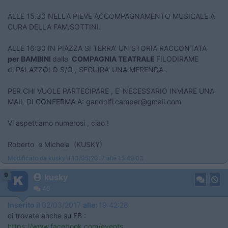
ALLE 15.30 NELLA PIEVE ACCOMPAGNAMENTO MUSICALE A
CURA DELLA FAM.SOTTINI.
ALLE 16:30 IN PIAZZA SI TERRA’ UN STORIA RACCONTATA
per BAMBINI
dalla
COMPAGNIA TEATRALE
FILODIRAME
di PALAZZOLO S/O , SEGUIRA’ UNA MERENDA .
PER CHI VUOLE PARTECIPARE , E' NECESSARIO INVIARE UNA
MAIL DI CONFERMA A: gandolfi.camper@gmail.com
Vi aspettiamo numerosi , ciao !
Roberto e Michela (KUSKY)
Modificato da kusky il 13/05/2017 alle 15:49:03
9
kusky
40
Inserito il
02/03/2017
alle:
19:42:28
ci trovate anche su FB :
https://www.facebook.com/events...