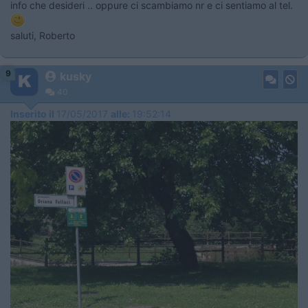
info che desideri .. oppure ci scambiamo nr e ci sentiamo al tel.
saluti, Roberto
9
kusky
40
Inserito il
17/05/2017
alle:
19:52:14