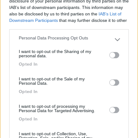
In pratica l impotrto della franchigia va sottratto al costo del
disclosure of your personal information by third parties on the
danno.
IAB’s list of downstream participants. This information may
also be disclosed by us to third parties on the
IAB’s List of
Spesso la franchigia ha un valore percentuale e un minimo fisso.
Downstream Participants
that may further disclose it to other
third parties.
Per esempio franchigia del 10% con miniimo 400 euro, se hai un
Personal Data Processing Opt Outs
danno di 10mila euro, ti viene sottratto al rimborso mille euro, se
Please note that this website/app uses one or more Google
hai un danno di 3mila euro il 10% sarebeb 300 da sottrarre, ma
services and may gather and store information including but
I want to opt-out of the Sharing of my
vengono sottratti 400 che è il minimo.
not limited to your visit or usage behaviour. You may click to
personal data.
grant or deny consent to Google and its third-party tags to
Opted In
Non devi pagare nulla dando lo scarico, semplicemente viene
use your data for below specified purposes in below Google
ridotto il rimborso.
consent section.
I want to opt-out of the Sale of my
____________________________________
Personal Data.
Opted In
Tommaso IZ4DJI
www.iz4dji.it
I want to opt-out of processing my
Personal Data for Targeted Advertising.
Opted In
I want to opt-out of Collection, Use,