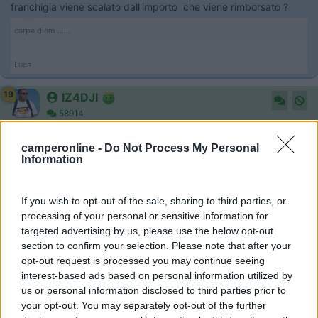
franchigia viene scalato dall'importo che viene rimborsato ?
carpe diem ......
Luca
19
IZ4DJI
58914
Inserito il
01/03/2021
alle:
14:44:23
camperonline -
Do Not Process My Personal
Information
In risposta al messaggio di
himmer80
del
01/03/2021
alle
13:59:44
salve, forse è una domanda stupida . ma vorrei avere conferma quando
su un contratto assicurativo per una polizza camper sulla voce incendio
If you wish to opt-out of the sale, sharing to third parties, or
o altra cosa vi è una franchigia di 400 euro ,il costo franchigia
processing of your personal or sensitive information for
...
targeted advertising by us, please use the below opt-out
section to confirm your selection. Please note that after your
se hai una franchigia di 400 euro e hai un danno di mille euro, la
opt-out request is processed you may continue seeing
assicurazione ti paga solo 600 euro.
interest-based ads based on personal information utilized by
Se hai un danno inferiore alla franchigia la assicurazione non ti
us or personal information disclosed to third parties prior to
paga nulla.
your opt-out. You may separately opt-out of the further