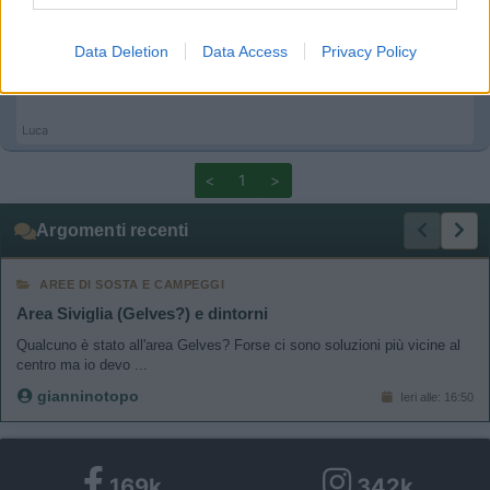
Inserito il
01/03/2021
alle:
19:17:03
ok compreso perfettamente ,grazie mille per i chiarimenti
I want to allow Google to enable storage
Data Deletion
Data Access
Privacy Policy
related to functionality of the website or app.
carpe diem ......
I want to allow Google to enable storage
Luca
related to personalization.
<
1
>
I want to allow Google to enable storage
related to security, including authentication
Argomenti recenti
functionality and fraud prevention, and other
user protection.
AREE DI SOSTA E CAMPEGGI
Area Siviglia (Gelves?) e dintorni
Qualcuno è stato all'area Gelves? Forse ci sono soluzioni più vicine al
centro ma io devo ...
gianninotopo
Ieri alle: 16:50
169k
342k