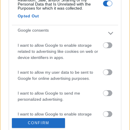
Retention, Sale, and/or Sharing of my
Personal Data that Is Unrelated with the
6
pischellino
Purposes for which it was collected.
820
Opted Out
Inserito il
01/03/2021
alle:
17:19:18
Google consents
In risposta al messaggio di
himmer80
del
01/03/2021
alle
13:59:44
salve, forse è una domanda stupida . ma vorrei avere conferma quando
I want to allow Google to enable storage
su un contratto assicurativo per una polizza camper sulla voce incendio
related to advertising like cookies on web or
o altra cosa vi è una franchigia di 400 euro ,il costo franchigia
device identifiers in apps.
...
I want to allow my user data to be sent to
Tommaso non avrebbe potuto spiegarti meglio
Google for online advertising purposes.
in sostanza i primi 400 euro di danno sono a tuo carico
I want to allow Google to send me
personalized advertising.
gp
I want to allow Google to enable storage
11
himmer80
related to analytics like cookies on web or
CONFIRM
2877
device identifiers in apps.