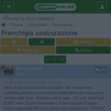
Forum
Informarsi
Normative
Franchigia assicurazione
Galleria
Rispondi
Cerca
<
1
>
11
himmer80
2877
Inserito il
01/03/2021
alle:
13:59:44
salve, forse è una domanda stupida . ma vorrei avere
conferma quando su un contratto assicurativo per una polizza
camper sulla voce incendio o altra cosa vi è una franchigia
di 400 euro ,il costo franchigia lo si deve pagare di tasca
propria ogni volta che si da scarico all'assicurazione o il costo