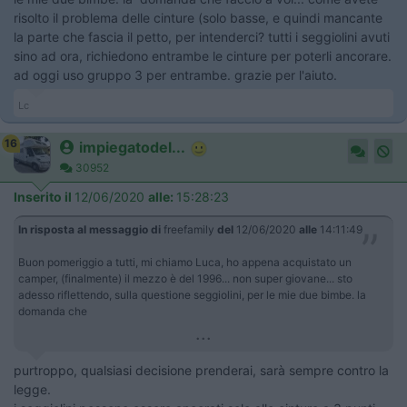
risolto il problema delle cinture (solo basse, e quindi mancante
la parte che fascia il petto, per intenderci? tutti i seggiolini avuti
sino ad ora, richiedono entrambe le cinture per poterli ancorare.
ad oggi uso gruppo 3 per entrambe. grazie per l'aiuto.
Lc
16
impiegatodel...
30952
Inserito il
12/06/2020
alle:
15:28:23
In risposta al messaggio di
freefamily
del
12/06/2020
alle
14:11:49
Buon pomeriggio a tutti, mi chiamo Luca, ho appena acquistato un
camper, (finalmente) il mezzo è del 1996... non super giovane... sto
adesso riflettendo, sulla questione seggiolini, per le mie due bimbe. la
domanda che
...
purtroppo, qualsiasi decisione prenderai, sarà sempre contro la
legge.