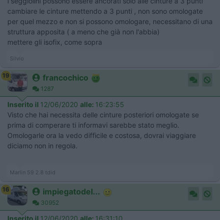
i seggiolini possono essere ancorati solo alle cinture a 3 punti
cambiare le cinture mettendo a 3 punti , non sono omologate
per quel mezzo e non si possono omologare, necessitano di una
struttura apposita ( a meno che già non l'abbia)
mettere gli isofix, come sopra
Silvio
19
francochico
1287
Inserito il
12/06/2020
alle:
16:23:55
Visto che hai necessita delle cinture posteriori omologate se
prima di comperare ti informavi sarebbe stato meglio.
Omologarle ora la vedo difficile e costosa, dovrai viaggiare
diciamo non in regola.
Marlin 59 2.8 tdid
16
impiegatodel...
30952
Inserito il
12/06/2020
alle:
16:31:10