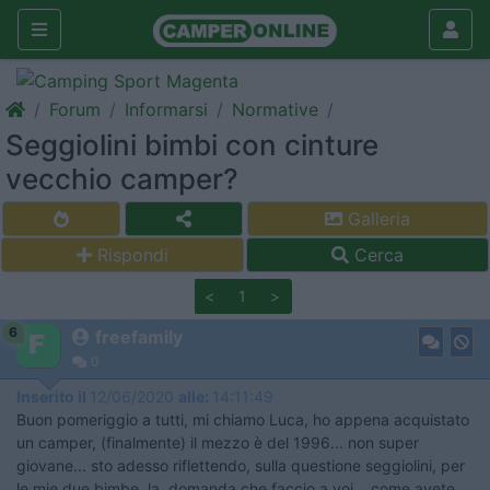
Forum
Informarsi
Normative
Seggiolini bimbi con cinture
vecchio camper?
Galleria
Rispondi
Cerca
<
1
>
6
freefamily
0
Inserito il
12/06/2020
alle:
14:11:49
Buon pomeriggio a tutti, mi chiamo Luca, ho appena acquistato
un camper, (finalmente) il mezzo è del 1996... non super
giovane... sto adesso riflettendo, sulla questione seggiolini, per
le mie due bimbe. la domanda che faccio a voi... come avete