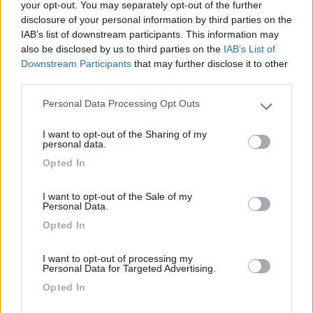
your opt-out. You may separately opt-out of the further
secondo le istruzioni del produttore).
disclosure of your personal information by third parties on the
IAB’s list of downstream participants. This information may
also be disclosed by us to third parties on the
IAB’s List of
Downstream Participants
that may further disclose it to other
third parties.
Personal Data Processing Opt Outs
Please note that this website/app uses one or more Google
services and may gather and store information including but
I want to opt-out of the Sharing of my
not limited to your visit or usage behaviour. You may click to
personal data.
grant or deny consent to Google and its third-party tags to
Opted In
use your data for below specified purposes in below Google
consent section.
I want to opt-out of the Sale of my
Personal Data.
Opted In
16
impiegatodel...
I want to opt-out of processing my
30952
Personal Data for Targeted Advertising.
Inserito il
12/06/2020
alle:
18:30:04
Opted In
In risposta al messaggio di
TheDevil
del
12/06/2020
alle
18:18:18