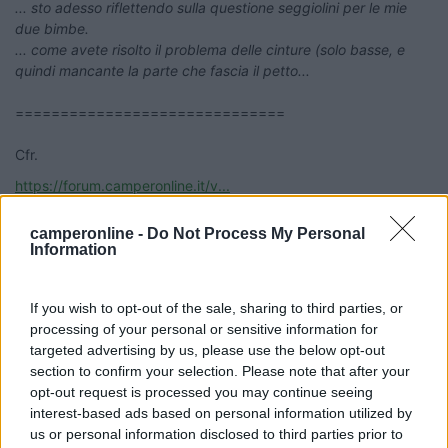
... sto adesso riflettendo sulla questione seggiolini per le mie
due bimbe.
... come avete risolto il problema delle cinture (solo basse, e
quindi mancante la parte che fascia il petto...
==============================
Cfr.
https://forum.camperonline.it/v...
camperonline -
Do Not Process My Personal
Information
Accerta ovviamente la presenza dell'omologazione ECE-
R44/04.
If you wish to opt-out of the sale, sharing to third parties, or
--------------------
processing of your personal or sensitive information for
p.s. @Impiegatodelvolante
targeted advertising by us, please use the below opt-out
Non mi risulta l'obbligo normativo per l'installazione dei
section to confirm your selection. Please note that after your
"seggiolini" tramite cinture di sicurezza a tre punti, come hai
opt-out request is processed you may continue seeing
scritto in un precedente intervento.
interest-based ads based on personal information utilized by
Per quanto a mia conoscenza l'obbligo e' riferito soltanto
us or personal information disclosed to third parties prior to
all'
utilizzo di
sistemi di ritenuta
omologati
(ed all'installazione