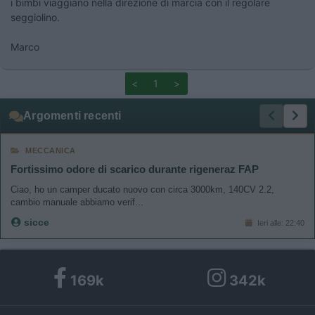
i bimbi viaggiano nella direzione di marcia con il regolare
seggiolino.
Marco
<
1
>
Argomenti recenti
MECCANICA
Fortissimo odore di scarico durante rigeneraz FAP
Ciao, ho un camper ducato nuovo con circa 3000km, 140CV 2.2,
cambio manuale abbiamo verif...
sicce
Ieri alle: 22:40
169k
342k