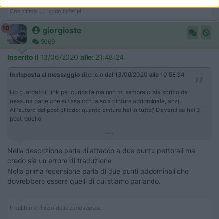
Con calma....... sono in ferie!
10
giorgioste
5069
Inserito il
13/06/2020
alle:
21:48:24
In risposta al messaggio di
cricio
del
13/06/2020
alle
10:58:34
Ho guardato il link per curiosità ma non mi sembra ci sia scritto da
nessuna parte che si fissa con la sola cintura addominale, anzi.
All'autore del post chiedo: quante cinture hai in tutto? Davanti se hai 3
posti quello
...
Nella descrizione parla di attacco a due puntu pettorali ma
credo sia un errore di traduzione
Nella prima recensione parla di due punti addominali che
dovrebbero essere quelli di cui stiamo parlando.
Il dubbio è l'inizio della conoscenza.