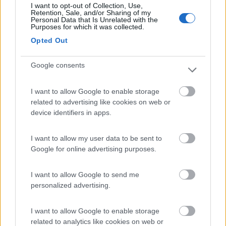
I want to opt-out of Collection, Use,
Retention, Sale, and/or Sharing of my
Freefamily ha scritto: ... sto adesso riflettendo sulla questione seggiolini
Personal Data that Is Unrelated with the
per le mie due bimbe. ... come avete risolto il problema delle cinture (solo
Purposes for which it was collected.
basse, e quindi mancante la parte che fascia il petto...
Opted Out
...
Si, peccato che TUTTI i produttori di seggiolini e rialzini,
Google consents
possono essere montati solo con cinture a 3 punti
I want to allow Google to enable storage
Silvio
related to advertising like cookies on web or
17
feynman
device identifiers in apps.
1328
I want to allow my user data to be sent to
Inserito il
12/06/2020
alle:
19:46:24
Google for online advertising purposes.
Anche se rari esistono seggiolini per le cinture addominali come
ad esempio questo:
I want to allow Google to send me
https://www.amazon.it/Britax-R%...
personalized advertising.
I want to allow Google to enable storage
12
cricio
related to analytics like cookies on web or