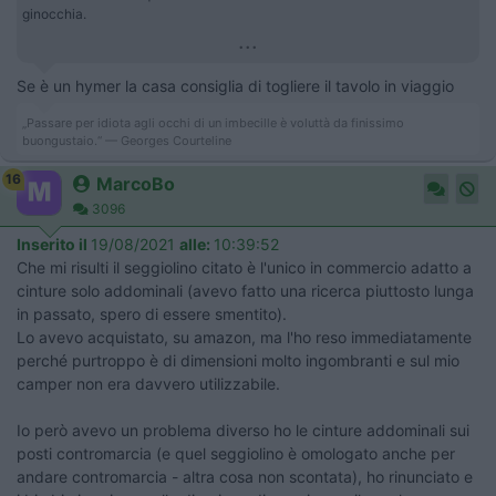
ginocchia.
...
Se è un hymer la casa consiglia di togliere il tavolo in viaggio
„Passare per idiota agli occhi di un imbecille è voluttà da finissimo
buongustaio.“ — Georges Courteline
16
MarcoBo
3096
Inserito il
19/08/2021
alle:
10:39:52
Che mi risulti il seggiolino citato è l'unico in commercio adatto a
cinture solo addominali (avevo fatto una ricerca piuttosto lunga
in passato, spero di essere smentito).
Lo avevo acquistato, su amazon, ma l'ho reso immediatamente
perché purtroppo è di dimensioni molto ingombranti e sul mio
camper non era davvero utilizzabile.
Io però avevo un problema diverso ho le cinture addominali sui
posti contromarcia (e quel seggiolino è omologato anche per
andare contromarcia - altra cosa non scontata), ho rinunciato e