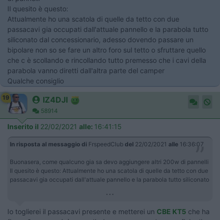
Il quesito è questo:
Attualmente ho una scatola di quelle da tetto con due
passacavi gia occupati dall'attuale pannello e la parabola tutto
siliconato dal concessionario, adesso dovendo passare un
bipolare non so se fare un altro foro sul tetto o sfruttare quello
che c è scollando e rincollando tutto premesso che i cavi della
parabola vanno diretti dall'altra parte del camper
Qualche consiglio
19
IZ4DJI
58914
Inserito il
22/02/2021
alle:
16:41:15
In risposta al messaggio di
FrspeedClub
del
22/02/2021
alle
16:36:07
Buonasera, come qualcuno gia sa devo aggiungere altri 200w di pannelli
Il quesito è questo: Attualmente ho una scatola di quelle da tetto con due
passacavi gia occupati dall'attuale pannello e la parabola tutto siliconato
...
Io toglierei il passacavi presente e metterei un
CBE KT5
che ha