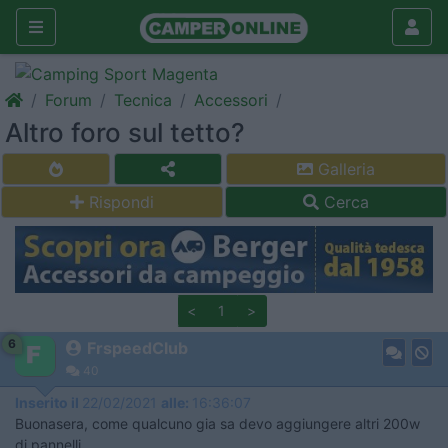
Forum
Tecnica
Accessori
Altro foro sul tetto?
Galleria
Rispondi
Cerca
<
1
>
6
FrspeedClub
40
Inserito il
22/02/2021
alle:
16:36:07
Buonasera, come qualcuno gia sa devo aggiungere altri 200w
di pannelli