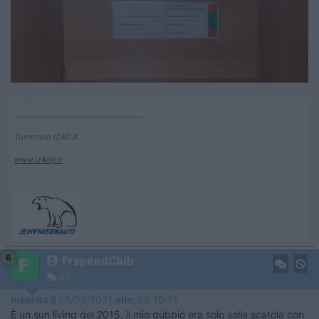
____________________________________
Tommaso IZ4DJI
www.iz4dji.it
6
FrspeedClub
40
Inserito il
23/02/2021
alle:
09:10:21
È un sun living del 2015, il mio dubbio era solo solla scatola con