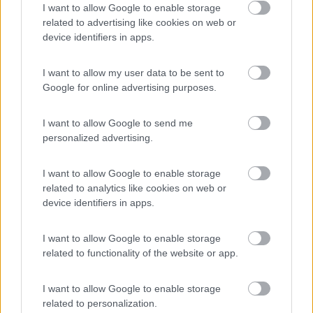
I want to allow Google to enable storage
____________________________________
related to advertising like cookies on web or
Tommaso IZ4DJI
device identifiers in apps.
www.iz4dji.it
I want to allow my user data to be sent to
Google for online advertising purposes.
I want to allow Google to send me
personalized advertising.
19
IZ4DJI
58914
I want to allow Google to enable storage
related to analytics like cookies on web or
Inserito il
22/02/2021
alle:
23:48:04
device identifiers in apps.
In risposta al messaggio di
camperistadoc
del
22/02/2021
alle
19:37:35
I want to allow Google to enable storage
Tommaso, siccome ho deciso di mettere quella scatola per il mio futuro
related to functionality of the website or app.
pannello, ma ancora non posso ordinarla avrei bisogno di sapere il
diametro del foro del passaparete (passatetto) per regolarmi, sai per caso
da quanto deve essere fatto il foro? Grazie. Ciao
I want to allow Google to enable storage
related to personalization.
Certo, ho il camper in cortile qui a 5m dalla porta, ma sono