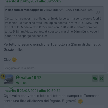
Inserito il
23/02/2021
alle:
09:55:02
In risposta al messaggio di
IZ4DJI
del
22/02/2021
alle
23:48:04
Certo, ho il camper in cortile qui a 5m dalla porta, ma sono pigro e fuori è
freschino , e quindi ho fatto una rapida ricerca in rete: INFORMAZIONI
TECNICHE Modello CBE KT5Dimensioni: 120 x 90 x 30mm Foro del
tetto: Ø 28mm Adatto per tetti di spessore massimo 60mmQui si vede il
canotto che sporge nel pensile:
Perfetto, presumo quindi che il canotto sia 25mm di diametro.
Grazie mille.
Ciao
Viaggiare apre la mente...
19
valter1947
1295
Inserito il
23/02/2021
alle:
10:50:51
Ogni volta che vedo le foto del tetto del camper di Tommaso
sento una fitta all'altezza del fegato. E' grave?