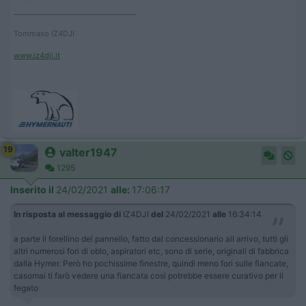
____________________________________
Tommaso IZ4DJI
www.iz4dji.it
19
valter1947
1295
Inserito il
24/02/2021
alle:
17:06:17
In risposta al messaggio di
IZ4DJI
del
24/02/2021
alle
16:34:14
a parte il forellino del pannello, fatto dal concessionario all arrivo, tutti gli
altri numerosi fori di oblo, aspiratori etc, sono di serie, originali di fabbrica
dalla Hymer. Però ho pochissime finestre, quindi meno fori sulle fiancate,
casomai ti farò vedere una fiancata così potrebbe essere curativo per il
fegato