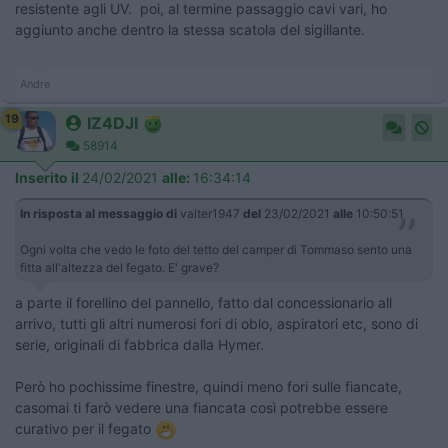
resistente agli UV. poi, al termine passaggio cavi vari, ho
aggiunto anche dentro la stessa scatola del sigillante.
Andre
19
IZ4DJI
58914
Inserito il
24/02/2021
alle:
16:34:14
In risposta al messaggio di
valter1947
del
23/02/2021
alle
10:50:51
Ogni volta che vedo le foto del tetto del camper di Tommaso sento una
fitta all'altezza del fegato. E' grave?
a parte il forellino del pannello, fatto dal concessionario all
arrivo, tutti gli altri numerosi fori di oblo, aspiratori etc, sono di
serie, originali di fabbrica dalla Hymer.
Però ho pochissime finestre, quindi meno fori sulle fiancate,
casomai ti farò vedere una fiancata così potrebbe essere
curativo per il fegato