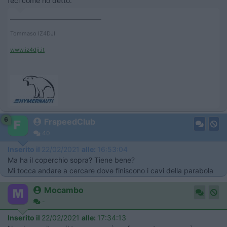
feci come ho detto.
____________________________________
Tommaso IZ4DJI
www.iz4dji.it
6
FrspeedClub
40
Inserito il
22/02/2021
alle:
16:53:04
Ma ha il coperchio sopra? Tiene bene?
Mi tocca andare a cercare dove finiscono i cavi della parabola
Mocambo
-
Inserito il
22/02/2021
alle:
17:34:13