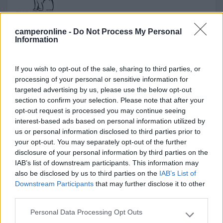
camperonline -
Do Not Process My Personal
19
IZ4DJI
Information
58914
Inserito il
22/02/2021
alle:
23:39:06
If you wish to opt-out of the sale, sharing to third parties, or
In risposta al messaggio di
latrofa124
del
22/02/2021
alle
19:50:53
processing of your personal or sensitive information for
targeted advertising by us, please use the below opt-out
Ci sarà pure un aereatore a fungo da qualche parte, entrerei da lì. Niente
section to confirm your selection. Please note that after your
buchi. Roberto
opt-out request is processed you may continue seeing
interest-based ads based on personal information utilized by
Odio gli impianti che entrano dagli aeratori, sembrano cose
us or personal information disclosed to third parties prior to
posticce e malfatte, e per che cosa? Per non fare un foro?
your opt-out. You may separately opt-out of the further
Ma che problema c'è? Basta farlo bene e sigillare bene.
disclosure of your personal information by third parties on the
Meglio un bel lavoro fatto come si deve e niente cavi in giro per
IAB’s list of downstream participants. This information may
il tetto.
also be disclosed by us to third parties on the
IAB’s List of
____________________________________
Downstream Participants
that may further disclose it to other
third parties.
Tommaso IZ4DJI
Personal Data Processing Opt Outs
www.iz4dji.it
Please note that this website/app uses one or more Google