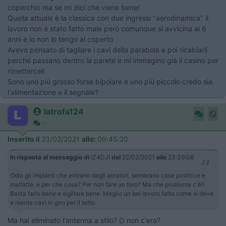
coperchio ma se mi dici che viene bene!
Quella attuale è la classica con due ingressi "aerodinamica" il
lavoro non è stato fatto male però comunque si avvicina ai 6
anni e io non lo tengo al coperto
Avevo pensato di tagliare i cavi della parabola e poi ricablarli
perché passano dentro la parete e mi immagino già il casino per
rimetterceli
Sono uno più grosso forse bipolare e uno più piccolo credo sia
l'alimentazione e il segnale?
latrofa124
-
Inserito il
23/02/2021
alle:
09:45:20
In risposta al messaggio di
IZ4DJI
del
22/02/2021
alle
23:39:06
Odio gli impianti che entrano dagli aeratori, sembrano cose posticce e
malfatte, e per che cosa? Per non fare un foro? Ma che problema c'è?
Basta farlo bene e sigillare bene. Meglio un bel lavoro fatto come si deve
e niente cavi in giro per il tetto.
Ma hai eliminato l'antenna a stilo? O non c'era?