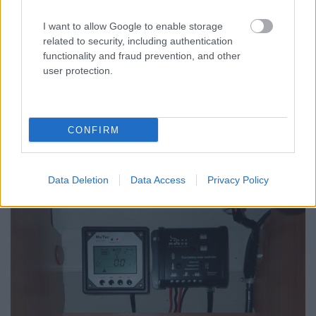
pigro e fuori è freschino
, e quindi ho fatto una rapida
ricerca in rete:
I want to allow Google to enable storage
related to security, including authentication
functionality and fraud prevention, and other
INFORMAZIONI TECNICHE
user protection.
Modello CBE KT5
Dimensioni: 120 x 90 x 30mm
Foro del tetto: Ø 28mm
Adatto per tetti di spessore massimo 60mm
CONFIRM
Qui si vede il canotto che sporge nel pensile:
Data Deletion
Data Access
Privacy Policy