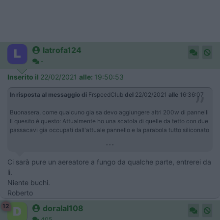
latrofa124
-
Inserito il
22/02/2021
alle:
19:50:53
In risposta al messaggio di
FrspeedClub
del
22/02/2021
alle
16:36:07
Buonasera, come qualcuno gia sa devo aggiungere altri 200w di pannelli
Il quesito è questo: Attualmente ho una scatola di quelle da tetto con due
passacavi gia occupati dall'attuale pannello e la parabola tutto siliconato
...
Ci sarà pure un aereatore a fungo da qualche parte, entrerei da
lì.
Niente buchi.
Roberto
12
doralal108
405