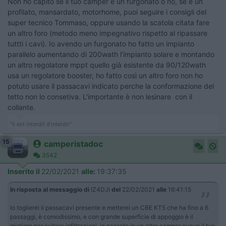
Non ho capito se il tuo camper è un furgonato o no, se è un
profilato, mansardato, motorhome, puoi seguire i consigli del
super tecnico Tommaso, oppure usando la scatola citata fare
un altro foro (metodo meno impegnativo rispetto al ripassare
tuttti i cavi). Io avendo un furgonato ho fatto un impianto
parallelo aumentando di 200wath l'impianto solare e montando
un altro regolatore mppt quello già esistente da 90/120wath
usa un regolatore booster, ho fatto così un altro foro non ho
potuto usare il passacavi indicato perche la conformazione del
tetto non lo consetiva. L'importante è non lesinare con il
collante.
"il est interdit d'interdir"
15
camperistadoc
3542
Inserito il
22/02/2021
alle:
19:37:35
In risposta al messaggio di
IZ4DJI
del
22/02/2021
alle
16:41:15
Io toglierei il passacavi presente e metterei un CBE KT5 che ha fino a 6
passaggi, è comodissimo, e con grande superficie di appoggio è il
migliore per evitare infiltrazioni. in passato in un altro camper avevo il tuo