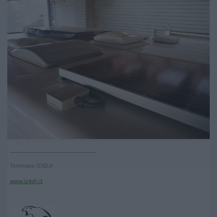
____________________________________
Tommaso IZ4DJI
www.iz4dji.it