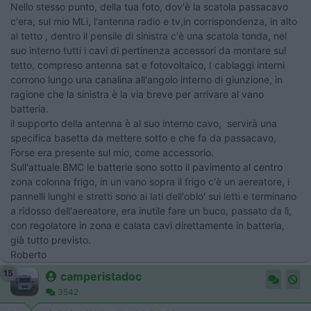
Nello stesso punto, della tua foto, dov'è la scatola passacavo
c'era, sul mio MLi, l'antenna radio e tv,in corrispondenza, in alto
al tetto , dentro il pensile di sinistra c'è una scatola tonda, nel
suo interno tutti i cavi di pertinenza accessori da montare sul
tetto, compreso antenna sat e fotovoltaico, I cablaggi interni
corrono lungo una canalina all'angolo interno di giunzione, in
ragione che la sinistra è la via breve per arrivare al vano
batteria.
il supporto della antenna è al suo interno cavo, servirà una
specifica basetta da mettere sotto e che fa da passacavo,
Forse era presente sul mio, come accessorio.
Sull'attuale BMC le batterie sono sotto il pavimento al centro
zona colonna frigo, in un vano sopra il frigo c'è un aereatore, i
pannelli lunghi e stretti sono ai lati dell'oblo' sui letti e terminano
a ridosso dell'aereatore, era inutile fare un buco, passato da lì,
con regolatore in zona e calata cavi direttamente in batteria,
già tutto previsto.
Roberto
15
camperistadoc
3542