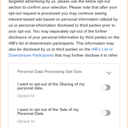
targeted advertising by us, please use the below opt-out
13
section to confirm your selection. Please note that after your
jjleto11
opt-out request is processed you may continue seeing
2096
interest-based ads based on personal information utilized by
Inserito il
19/09/2017
alle:
21:00:00
us or personal information disclosed to third parties prior to
Ciao fai una ricerca "antenna di alva " ne trovi una ad un costo
your opt-out. You may separately opt-out of the further
quasi a zero
disclosure of your personal information by third parties on the
ciao
IAB’s list of downstream participants. This information may
also be disclosed by us to third parties on the
IAB’s List of
JJ leto 😎😎😎
Downstream Participants
that may further disclose it to other
third parties.
9
vompu
313
Personal Data Processing Opt Outs
Please note that this website/app uses one or more Google
Inserito il
19/09/2017
alle:
21:40:06
services and may gather and store information including but
confermo anch'io l'ottima ricezione delle antenne a "foglio",
I want to opt-out of the Sharing of my
not limited to your visit or usage behaviour. You may click to
personal data.
usata diverse volte all'interno del camper e fissata
grant or deny consent to Google and its third-party tags to
Opted In
provvisoriamente sull'oblò oppure sulla parete...basta trovare la
use your data for below specified purposes in below Google
posizione giusta e non perde più il segnale....la mia acquistata
consent section.
su amaz...ha un cavo lunghissimo , prezzo non ricordo ma 7/8
I want to opt-out of the Sale of my
Personal Data.
euro.....
Opted In
19
bottastra