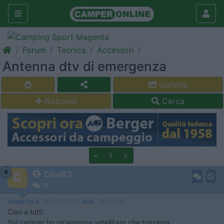
Forum
Tecnica
Accessori
Antenna dtv di emergenza
Galleria
Rispondi
Cerca
<
1
>
9
Cico83
66
Inserito il
19/09/2017
alle:
19:33:45
Ciao a tutti.
Sul camper ho un'antenna satellitare che funziona