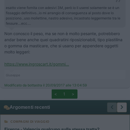
esatto viene fornita con adesivi 3M, però io li userei solamente se è un
fissaggio definitivo...io mi arrangio di conseguenza al posto dove lo
posiziono...uso mollettine, nastro adesivo, incastrato leggermente tra le
fessure....ecc....
Non conosco il peso, ma se non è molto pesante, potrebbero
andar bene anche quei quadratini riposizionabili, tipo plastilina
o gomma da masticare, che si usano per appendere oggetti
molto leggeri:
https://www.ingroscart.it/gommi...
Giuseppe
Modificato da bottastra il 20/09/2017 alle 13:04:59
<
1
>
Argomenti recenti
COMPAGNI DI VIAGGIO
Firenze - Valencia qualcuno sulla stessa tratta?