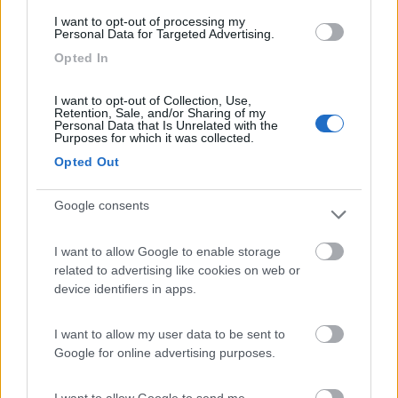
10347
I want to opt-out of processing my
Inserito il
20/09/2017
alle:
08:51:14
Personal Data for Targeted Advertising.
Di quel tipo di antenna si è parlato in questa discussione:
Opted In
https://forum.camperonline.it/t...
I want to opt-out of Collection, Use,
Retention, Sale, and/or Sharing of my
Giuseppe
Personal Data that Is Unrelated with the
Purposes for which it was collected.
Opted Out
Google consents
I want to allow Google to enable storage
related to advertising like cookies on web or
device identifiers in apps.
I want to allow my user data to be sent to
Google for online advertising purposes.
9
Cico83