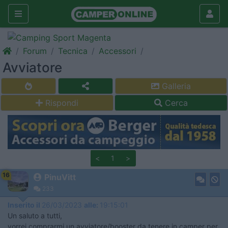
Forum
Tecnica
Accessori
Avviatore
Galleria
Rispondi
Cerca
<
1
>
16
PinuVitt
233
Inserito il
26/03/2023
alle:
19:15:01
Un saluto a tutti,
vorrei comprarmi un avviatore/booster da tenere in camper per