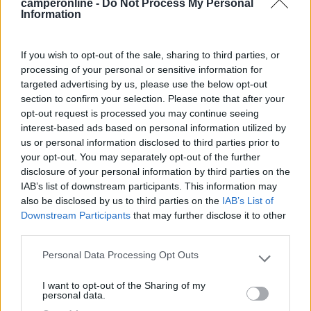
camperonline -
Do Not Process My Personal
Un saluto a tutti, vorrei comprarmi un avviatore/booster da tenere in
Information
camper per emergenza. Premetto che al rimessaggio ho la corrente, per
cui mi serve solo un apparecchio base, se mai durante una sosta la BM
dovesse morire.
If you wish to opt-out of the sale, sharing to third parties, or
...
processing of your personal or sensitive information for
targeted advertising by us, please use the below opt-out
Se lo comperi comperalo decente, altrimenti poi ti viene il
section to confirm your selection. Please note that after your
nervoso se nel momento del bisogno non fa il suo lavoro.
opt-out request is processed you may continue seeing
Secondo me per un camper dovresti cercare qualcosa con una
interest-based ads based on personal information utilized by
Batteria Litio da 24.000 mAh piu o meno, e uno spunto sui
us or personal information disclosed to third parties prior to
1000A (come il mio). Penso che una spesa tra 1500 e 200 € sia
your opt-out. You may separately opt-out of the further
da preventivare per qualcosa di buono.
disclosure of your personal information by third parties on the
IAB’s list of downstream participants. This information may
Lo ho usato qualche volta per soccorrere altri camper in panne,
also be disclosed by us to third parties on the
IAB’s List of
uno addiìrittura con batteria completamente morta e si è
Downstream Participants
that may further disclose it to other
avviato subito, meglio che con la batteria.
third parties.
Io ho un Midland Enerjump Truck ma non lo fanno piu, una
Personal Data Processing Opt Outs
Please note that this website/app uses one or more Google
marca buona dovrebbe essere NOCO, ma per sentito dire.
services and may gather and store information including but
I want to opt-out of the Sharing of my
not limited to your visit or usage behaviour. You may click to
personal data.
____________________________________
grant or deny consent to Google and its third-party tags to