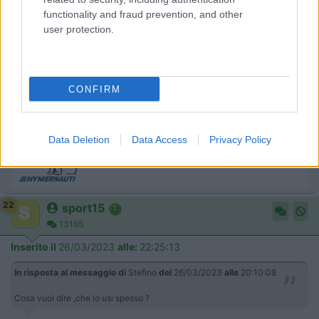
functionality and fraud prevention, and other
Saranno anche calati,
ma quelli buoni non tanto
, e sai che
user protection.
paghi sempre per cio che comperi.
____________________________________
Tommaso IZ4DJI
CONFIRM
www.iz4dji.it
Data Deletion
Data Access
Privacy Policy
22
sport15
13165
Inserito il
26/03/2023
alle:
22:25:13
In risposta al messaggio di
Stefino
del
26/03/2023
alle
20:10:08
Cosa vuol dire ,che lo usi spesso ?