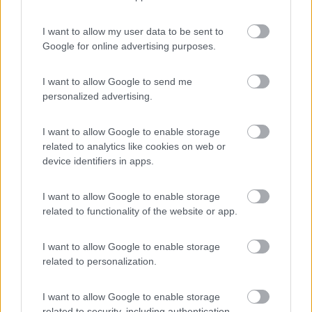
233
I want to allow my user data to be sent to
Inserito il
26/03/2023
alle:
20:51:02
Google for online advertising purposes.
Grazie a tutti; sì, pensavo ad un aviatore da almeno
1000/1200A di spunto, per quanto riguarda il prezzo, poi,
probabilmente sono calati visto che sui 60€ si trovano online…
I want to allow Google to send me
personalized advertising.
Verdone55
641
I want to allow Google to enable storage
Inserito il
26/03/2023
alle:
21:20:04
related to analytics like cookies on web or
Utilizzo un Noco GBX55 da 1750 A, già testato con motori
device identifiers in apps.
diesel, funziona bene.
19
IZ4DJI
I want to allow Google to enable storage
related to functionality of the website or app.
58914
Inserito il
26/03/2023
alle:
21:23:52
I want to allow Google to enable storage
In risposta al messaggio di
PinuVitt
del
26/03/2023
alle
20:51:02
related to personalization.
Grazie a tutti; sì, pensavo ad un aviatore da almeno 1000/1200A di
I want to allow Google to enable storage
spunto, per quanto riguarda il prezzo, poi, probabilmente sono calati visto
che sui 60€ si trovano online…
related to security, including authentication