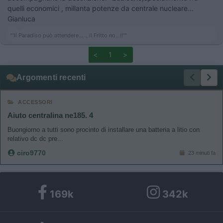
quelli economici , millanta potenze da centrale nucleare...
Gianluca
""Il Paradiso può attendere....., il Fritto no...!!""
<
1
>
Argomenti recenti
ACCESSORI
Aiuto centralina ne185. 4
Buongiorno a tutti sono procinto di installare una batteria a litio con
relativo dc dc pre...
ciro9770
23 minuti fa
169k
342k