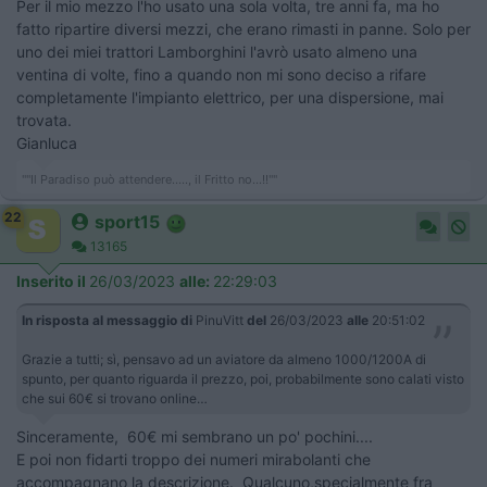
Per il mio mezzo l'ho usato una sola volta, tre anni fa, ma ho
fatto ripartire diversi mezzi, che erano rimasti in panne. Solo per
uno dei miei trattori Lamborghini l'avrò usato almeno una
ventina di volte, fino a quando non mi sono deciso a rifare
completamente l'impianto elettrico, per una dispersione, mai
trovata.
Gianluca
""Il Paradiso può attendere....., il Fritto no...!!""
22
sport15
13165
Inserito il
26/03/2023
alle:
22:29:03
In risposta al messaggio di
PinuVitt
del
26/03/2023
alle
20:51:02
Grazie a tutti; sì, pensavo ad un aviatore da almeno 1000/1200A di
spunto, per quanto riguarda il prezzo, poi, probabilmente sono calati visto
che sui 60€ si trovano online…
Sinceramente, 60€ mi sembrano un po' pochini....
E poi non fidarti troppo dei numeri mirabolanti che
accompagnano la descrizione. Qualcuno,specialmente fra