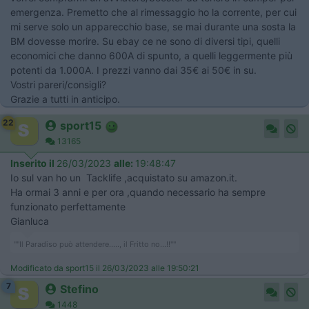
emergenza. Premetto che al rimessaggio ho la corrente, per cui
mi serve solo un apparecchio base, se mai durante una sosta la
BM dovesse morire. Su ebay ce ne sono di diversi tipi, quelli
economici che danno 600A di spunto, a quelli leggermente più
potenti da 1.000A. I prezzi vanno dai 35€ ai 50€ in su.
Vostri pareri/consigli?
Grazie a tutti in anticipo.
22
sport15
13165
Inserito il
26/03/2023
alle:
19:48:47
Io sul van ho un Tacklife ,acquistato su amazon.it.
Ha ormai 3 anni e per ora ,quando necessario ha sempre
funzionato perfettamente
Gianluca
""Il Paradiso può attendere....., il Fritto no...!!""
Modificato da sport15 il 26/03/2023 alle 19:50:21
7
Stefino
1448