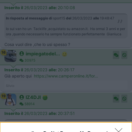
Inserito il
26/03/2023
alle:
20:10:08
In risposta al messaggio di
sport15
del
26/03/2023
alle
19:48:47
Io sul van ho un Tacklife ,acquistato su amazon.it. Ha ormai 3 anni e per
ora ,quando necessario ha sempre funzionato perfettamente Gianluca
Cosa vuol dire ,che lo usi spesso ?
16
impiegatodel...
30975
Inserito il
26/03/2023
alle:
20:26:17
Già aperto qui
https://www.camperonline.it/for...
Silvio
19
IZ4DJI
58914
Inserito il
26/03/2023
alle:
20:37:51
In risposta al messaggio di
PinuVitt
del
26/03/2023
alle
19:15:01