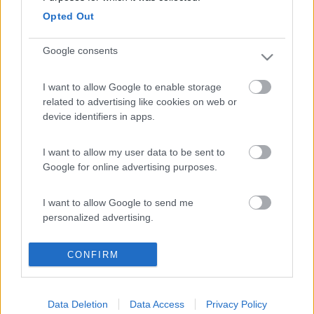
...
Opted Out
Sono batterie al litio a bottone da 3,2V e la sigla è CR1632. Ce
Google consents
ne vuole una per ogni sensore.
Ciao da Dash
I want to allow Google to enable storage
related to advertising like cookies on web or
device identifiers in apps.
.(\_/).
(='.'=)
('')_('')
I want to allow my user data to be sent to
Il camper è come la salute: ti accorgi come stavi bene prima, quando non l'hai
Google for online advertising purposes.
più... (DASH)
Fermiamoci un attimo, arriveremo prima (proverbio Tuareg) ‹(•¿•)›‹(•¿•)›
Se l'evoluzione ci ha dato 2 orecchie e una bocca, significa che dobbiamo tutti
I want to allow Google to send me
(me compreso) ascoltare più che parlare
personalized advertising.
Modificato da Dash il 17/07/2018 alle 23:57:22
12
gangan76
I want to allow Google to enable storage
CONFIRM
related to analytics like cookies on web or
968
device identifiers in apps.
Inserito il
18/07/2018
alle:
00:01:44
Data Deletion
Data Access
Privacy Policy