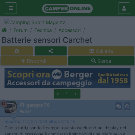
Forum
Tecnica
Accessori
Batterie sensori Carchet
Galleria
Rispondi
Cerca
<
1
>
12
gangan76
968
Inserito il
17/07/2018
alle:
23:48:19
Ciao a tutti,usando il camper questo week-end nel display dei
sensori di pressione è comparso il simbolo di una pila(quello a