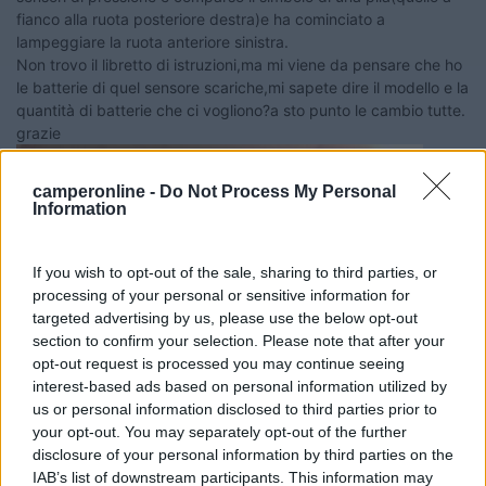
fianco alla ruota posteriore destra)e ha cominciato a
lampeggiare la ruota anteriore sinistra.
Non trovo il libretto di istruzioni,ma mi viene da pensare che ho
le batterie di quel sensore scariche,mi sapete dire il modello e la
quantità di batterie che ci vogliono?a sto punto le cambio tutte.
grazie
camperonline -
Do Not Process My Personal
Information
If you wish to opt-out of the sale, sharing to third parties, or
processing of your personal or sensitive information for
targeted advertising by us, please use the below opt-out
section to confirm your selection. Please note that after your
opt-out request is processed you may continue seeing
interest-based ads based on personal information utilized by
us or personal information disclosed to third parties prior to
your opt-out. You may separately opt-out of the further
disclosure of your personal information by third parties on the
IAB’s list of downstream participants. This information may