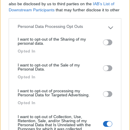
also be disclosed by us to third parties on the
IAB’s List of
Downstream Participants
that may further disclose it to other
third parties.
Personal Data Processing Opt Outs
Please note that this website/app uses one or more Google
services and may gather and store information including but
I want to opt-out of the Sharing of my
not limited to your visit or usage behaviour. You may click to
personal data.
grant or deny consent to Google and its third-party tags to
Opted In
use your data for below specified purposes in below Google
consent section.
Gangan
I want to opt-out of the Sale of my
Personal Data.
14
Dash
Opted In
8136
Inserito il
17/07/2018
alle:
23:54:34
I want to opt-out of processing my
Personal Data for Targeted Advertising.
In risposta al messaggio di
gangan76
del
17/07/2018
alle
23:48:19
Opted In
Ciao a tutti,usando il camper questo week-end nel display dei sensori di
pressione è comparso il simbolo di una pila(quello a fianco alla ruota
I want to opt-out of Collection, Use,
Retention, Sale, and/or Sharing of my
posteriore destra)e ha cominciato a lampeggiare la ruota anteriore
Personal Data that Is Unrelated with the
sinistra.
Purposes for which it was collected.