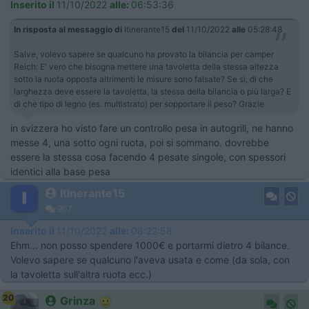
Inserito il
11/10/2022
alle:
06:53:36
In risposta al messaggio di
Itinerante15
del
11/10/2022
alle
05:28:48
Salve, volevo sapere se qualcuno ha provato la bilancia per camper
Reich: E' vero che bisogna mettere una tavoletta della stessa altezza
sotto la ruota opposta altrimenti le misure sono falsate? Se sì, di che
larghezza deve essere la tavoletta, la stessa della bilancia o più larga? E
di che tipo di legno (es. multistrato) per sopportare il peso? Grazie
in svizzera ho visto fare un controllo pesa in autogrill, ne hanno
messe 4, una sotto ogni ruota, poi si sommano. dovrebbe
essere la stessa cosa facendo 4 pesate singole, con spessori
identici alla base pesa
Itinerante15
907
Inserito il
11/10/2022
alle:
08:22:58
Ehm... non posso spendere 1000€ e portarmi dietro 4 bilance.
Volevo sapere se qualcuno l'aveva usata e come (da sola, con
la tavoletta sull'altra ruota ecc.)
20
Grinza