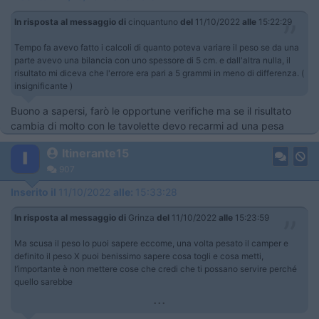
In risposta al messaggio di
cinquantuno
del
11/10/2022
alle
15:22:29
Tempo fa avevo fatto i calcoli di quanto poteva variare il peso se da una
parte avevo una bilancia con uno spessore di 5 cm. e dall'altra nulla, il
risultato mi diceva che l'errore era pari a 5 grammi in meno di differenza. (
insignificante )
Buono a sapersi, farò le opportune verifiche ma se il risultato
cambia di molto con le tavolette devo recarmi ad una pesa
Itinerante15
907
Inserito il
11/10/2022
alle:
15:33:28
In risposta al messaggio di
Grinza
del
11/10/2022
alle
15:23:59
Ma scusa il peso lo puoi sapere eccome, una volta pesato il camper e
definito il peso X puoi benissimo sapere cosa togli e cosa metti,
l’importante è non mettere cose che credi che ti possano servire perché
quello sarebbe
...