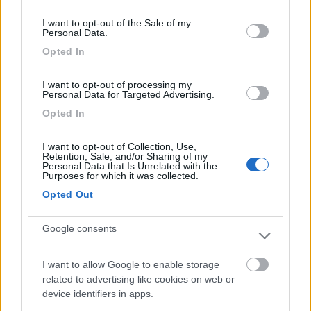
Beh se lui vuole pesarsi anchevin viaggio, liberissimo.
consent section.
I want to opt-out of the Sale of my
Personal Data.
Come ti hanno già detto, con tre tavolette (con base come
Opted In
quella della bilancia e pari spessore), vai tranquillo.
Non credo cambi molto anche a non mettere nulla sotto le altre
3 ruote. Penso che il peso risulterebbe sottostimato, ma non ho
I want to opt-out of processing my
Personal Data for Targeted Advertising.
voglia di fare i conti per capire di quanto, conti peraltro
influenzati da altezza baricentro che è tutta da stimare.
Opted In
Magari potresti tu, se continui con la pesa, provare a misurare il
carico per ogni ruota con / senza le tre tavolette sulle altre e
I want to opt-out of Collection, Use,
dirci di quanto varia.
Retention, Sale, and/or Sharing of my
Personal Data that Is Unrelated with the
Purposes for which it was collected.
_____________ Armando
Opted Out
Modificato da Armando il 11/10/2022 alle 14:17:12
Google consents
17
salito
29171
I want to allow Google to enable storage
Inserito il
11/10/2022
alle:
14:16:16
related to advertising like cookies on web or
device identifiers in apps.
In risposta al messaggio di
Itinerante15
del
11/10/2022
alle
13:17:41