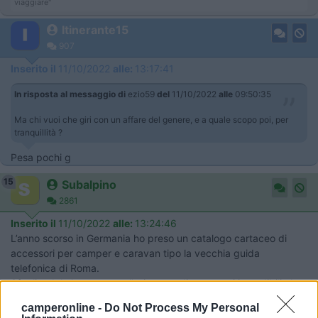
viaggiare"
Itinerante15
907
Inserito il
11/10/2022
alle:
13:17:41
In risposta al messaggio di
ezio59
del
11/10/2022
alle
09:50:35
Ma chi vuoi che giri con un affare del genere, e a quale scopo poi, per
tranquillità ?
Pesa pochi g
15
Subalpino
2861
Inserito il
11/10/2022
alle:
13:24:46
L’anno scorso in Germania ho preso un catalogo cartaceo di
accessori per camper e caravan tipo la vecchia guida
telefonica di Roma.
Sfogliandolo ho scoperto l’esistenza di accessori incredibili che
mai avrei immaginato esistessero.
camperonline -
Do Not Process My Personal
Questo è uno dei tanti.