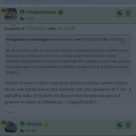
Modificato da Itinerante15 il 11/10/2022 alle 14:50:15
16
cinquantuno
4163
Inserito il
11/10/2022
alle:
15:22:29
In risposta al messaggio di
Itinerante15
del
11/10/2022
alle
14:19:29
Mi sa che farò così. Le istruzioni dicono di pesare senza tavolette ma su
Amazon un recensore dice che così dà valori molto falsati. Il peso
indicato dalla bilancia tende ad essere del 5% superiore, secondo un altro
recensore per cui il peso reale è inferiore. Lo spazio c'è, è il peso a esser
troppo...
Tempo fa avevo fatto i calcoli di quanto poteva variare il peso
se da una parte avevo una bilancia con uno spessore di 5 cm. e
dall'altra nulla, il risultato mi diceva che l'errore era pari a 5
grammi in meno di differenza. ( insignificante )
Ciao
20
Grinza
64792