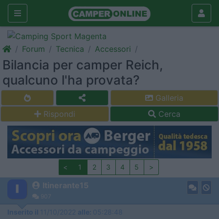
Forum
Tecnica
Accessori
Bilancia per camper Reich,
qualcuno l'ha provata?
Galleria
Rispondi
Cerca
<
1
2
3
4
5
>
Itinerante15
907
Inserito il
11/10/2022
alle:
05:28:48