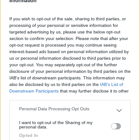
Information
Se uno pesa il proprio mezzo a pieno carico quale strana
variabile potrebbe farlo incrementare in viaggio?
If you wish to opt-out of the sale, sharing to third parties, or
Ho caricato una autostoppista carina ma non voglio chiederle
processing of your personal or sensitive information for
quanto pesa? Stimala vuoto per pieno
targeted advertising by us, please use the below opt-out
Oppure ho comprato 12 litri di acqua e non so quanto pesa?
section to confirm your selection. Please note that after your
Guarda i valori di sale riportati sull’etichetta.
opt-out request is processed you may continue seeing
interest-based ads based on personal information utilized by
us or personal information disclosed to third parties prior to
quello che succede a Las Vegas resta a Las Vegas, quello che succede sul
your opt-out. You may separately opt-out of the further
forum resta sul forum
disclosure of your personal information by third parties on the
Itinerante15
IAB’s list of downstream participants. This information may
also be disclosed by us to third parties on the
IAB’s List of
907
Downstream Participants
that may further disclose it to other
Inserito il
11/10/2022
alle:
13:27:27
third parties.
A parte pesare le scatole da 1 kg
di sale... nessuno ha mai
usato questa bilancia?
Personal Data Processing Opt Outs
Please note that this website/app uses one or more Google
services and may gather and store information including but
22
Armando
I want to opt-out of the Sharing of my
not limited to your visit or usage behaviour. You may click to
personal data.
7643
grant or deny consent to Google and its third-party tags to
Opted In
Inserito il
11/10/2022
alle:
13:34:59
use your data for below specified purposes in below Google