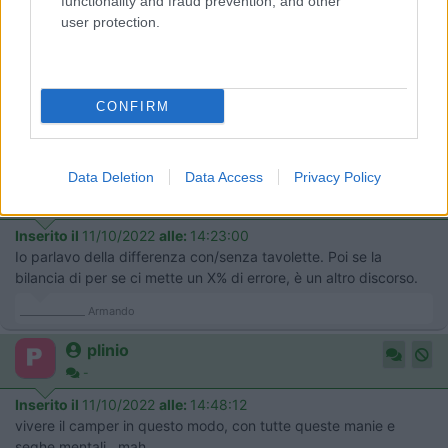
functionality and fraud prevention, and other
Mi sa che farò così.
user protection.
Le istruzioni dicono di pesare senza tavolette ma su Amazon un
recensore dice che così dà valori "molto falsati".
Il peso indicato dalla bilancia tende ad essere del 5% superiore,
secondo un altro recensore per cui il peso reale è inferiore.
CONFIRM
Lo spazio c'è, è il peso a esser troppo...
Modificato da Itinerante15 il 11/10/2022 alle 14:20:28
22
Data Deletion
Data Access
Privacy Policy
Armando
7643
Inserito il
11/10/2022
alle:
14:23:00
Io parlavo della differenza con/senza tavolette. Poi se la
bilancia di per se ci mette un X% di errore, è un altro discorso.
_____________ Armando
plinio
-
Inserito il
11/10/2022
alle:
14:48:12
vivere il camper in questo modo, con tutte queste manie e
seghe mentali...mah