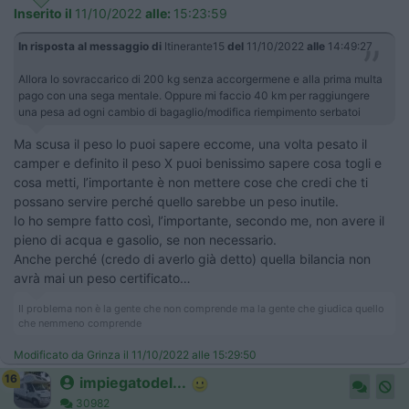
Inserito il
11/10/2022
alle:
15:23:59
In risposta al messaggio di
Itinerante15
del
11/10/2022
alle
14:49:27
Allora lo sovraccarico di 200 kg senza accorgermene e alla prima multa
pago con una sega mentale. Oppure mi faccio 40 km per raggiungere
una pesa ad ogni cambio di bagaglio/modifica riempimento serbatoi
Ma scusa il peso lo puoi sapere eccome, una volta pesato il
camper e definito il peso X puoi benissimo sapere cosa togli e
cosa metti, l’importante è non mettere cose che credi che ti
possano servire perché quello sarebbe un peso inutile.
Io ho sempre fatto così, l’importante, secondo me, non avere il
pieno di acqua e gasolio, se non necessario.
Anche perché (credo di averlo già detto) quella bilancia non
avrà mai un peso certificato…
Il problema non è la gente che non comprende ma la gente che giudica quello
che nemmeno comprende
Modificato da Grinza il 11/10/2022 alle 15:29:50
16
impiegatodel...
30982