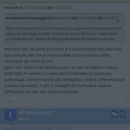
Inserito il
11/10/2022
alle:
15:24:05
In risposta al messaggio di
Itinerante15
del
11/10/2022
alle
14:49:27
Allora lo sovraccarico di 200 kg senza accorgermene e alla prima multa
pago con una sega mentale. Oppure mi faccio 40 km per raggiungere
una pesa ad ogni cambio di bagaglio/modifica riempimento serbatoi
secondo me, fai bene ad averla e a preoccuparti del peso del
tuo camper, alla fine il responsabile sei tu e nessun altro,
nemmeno gli utenti di col
detto ciò, credo che influisca poco se con tavolette o meno,
dalla foto mi sembra ci siano pochi millimetri di spessore,
comunque, come ti hanno già consigliato, vedi la differenza con
e senza tavolette, in più ti consiglio di controllare quanta
differenza c'è con una pesa omologata
Silvio
Itinerante15
907
Inserito il
11/10/2022
alle:
15:32:41