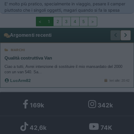
E' molto più pratico, specialmente in viaggio, pesare il camper
piuttosto che i singoli oggetti, magari quando si fa la spesa
<
1
2
3
4
5
>
Argomenti recenti
MARCHI
Qualità costruttiva Van
Ciao a tutti, Avrei intenzione di sostituire il mio mansardato del 2000
con un van 540. Sa...
LucArm82
Ieri alle: 20:42
169k
342k
42,6k
74K