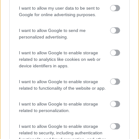
Pesa pochi g
I want to allow my user data to be sent to
Google for online advertising purposes.
...un kilo e mezzo più le tavolette...ma hai cosi tanto spazio ? il
garage/gavone per quanto grande non è obbligatorio
I want to allow Google to send me
riempirlo...anche se hai tolto la scala e altre cosucce...
personalized advertising.
„Passare per idiota agli occhi di un imbecille è voluttà da finissimo
buongustaio.“ — Georges Courteline
I want to allow Google to enable storage
Modificato da salito il 11/10/2022 alle 14:17:18
related to analytics like cookies on web or
Itinerante15
device identifiers in apps.
907
I want to allow Google to enable storage
Inserito il
11/10/2022
alle:
14:19:29
related to functionality of the website or app.
In risposta al messaggio di
Armando
del
11/10/2022
alle
13:34:59
I want to allow Google to enable storage
Beh se lui vuole pesarsi anchevin viaggio, liberissimo. Come ti hanno già
related to personalization.
detto, con tre tavolette (con base come quella della bilancia e pari
spessore), vai tranquillo. Non credo cambi molto anche a non mettere
nulla sotto
I want to allow Google to enable storage
...
related to security, including authentication