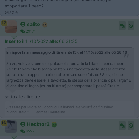
sopportare il peso?
Grazie
17
salito
29171
Inserito il
11/10/2022
alle:
06:31:35
In risposta al messaggio di
Itinerante15
del
11/10/2022
alle
05:28:48
Salve, volevo sapere se qualcuno ha provato la bilancia per camper
Reich: E' vero che bisogna mettere una tavoletta della stessa altezza
sotto la ruota opposta altrimenti le misure sono falsate? Se sì, di che
larghezza deve essere la tavoletta, la stessa della bilancia o più larga? E
di che tipo di legno (es. multistrato) per sopportare il peso? Grazie
sotto alle altre tre
„Passare per idiota agli occhi di un imbecille è voluttà da finissimo
buongustaio.“ — Georges Courteline
16
Hecktor2
6522