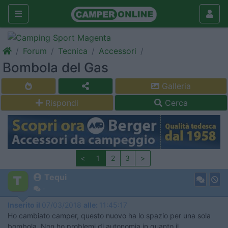
Forum
Tecnica
Accessori
Bombola del Gas
Galleria
Rispondi
Cerca
<
1
2
3
>
Tequi
-
Inserito il
07/03/2018
alle:
11:45:17
Ho cambiato camper, questo nuovo ha lo spazio per una sola
bombola. Non ho problemi di autonomia in quanto il