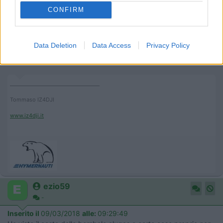
Io poi farei una ricarica una volta o due all anno, riscaldando a
CONFIRM
gasolio :)
Sicuramente anch'io se la mettessi, metterei la presa esterna
Data Deletion
Data Access
Privacy Policy
sulla bandinella del camper, mi sembra piu sicuro e tranquillo.
____________________________________
Tommaso IZ4DJI
www.iz4dji.it
ezio59
-
Inserito il
09/03/2018
alle:
09:29:49