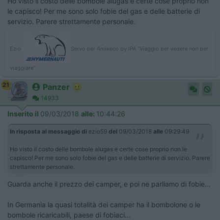
Ho visto il costo delle bombole alugas e certe cose proprio non
le capisco! Per me sono solo fobie del gas e delle batterie di
servizio. Parere strettamente personale.
Ezio
Servo per Amikeco by IPA "Viaggio per vedere non per
viaggiare"
21
Panzer
14933
Inserito il
09/03/2018
alle:
10:44:26
In risposta al messaggio di
ezio59
del
09/03/2018
alle
09:29:49
Ho visto il costo delle bombole alugas e certe cose proprio non le
capisco! Per me sono solo fobie del gas e delle batterie di servizio. Parere
strettamente personale.
Guarda anche il prezzo dei camper, e poi ne parliamo di fobie...
In Germania la quasi totalità dei camper ha il bombolone o le
bombole ricaricabili, paese di fobìaci...