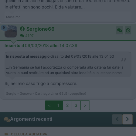
quelle in acciaio e le alugas ci sono crca 100 euro di differenza.
In effetti non sono pochi. È da valutare...
Massimo
9
Sergione66
4197
Inserito il
09/03/2018
alle:
14:07:39
In risposta al messaggio di
salito
del
09/03/2018
alle
13:01:53
...in Germania se hai l accortezza di comperarla alla catena fai date la
vuota la puoi restituire ad un qualsiasi altra località allo stesso nome
Si, nel mio caso frigo a compressore.
Sergio - Genova - Carthago Liner 65LE (Jeegolino)
<
1
2
3
>
Argomenti recenti
CELLULA ABITATIVA