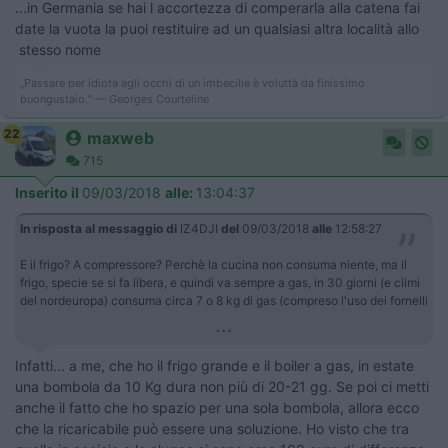
...in Germania se hai l accortezza di comperarla alla catena fai
date la vuota la puoi restituire ad un qualsiasi altra località allo
stesso nome
„Passare per idiota agli occhi di un imbecille è voluttà da finissimo
buongustaio.“ — Georges Courteline
22
maxweb
715
Inserito il
09/03/2018
alle:
13:04:37
In risposta al messaggio di
IZ4DJI
del
09/03/2018
alle
12:58:27
E il frigo? A compressore? Perchè la cucina non consuma niente, ma il
frigo, specie se si fa libera, e quindi va sempre a gas, in 30 giorni (e climi
del nordeuropa) consuma circa 7 o 8 kg di gas (compreso l'uso dei fornelli
...
Infatti... a me, che ho il frigo grande e il boiler a gas, in estate
una bombola da 10 Kg dura non più di 20-21 gg. Se poi ci metti
anche il fatto che ho spazio per una sola bombola, allora ecco
che la ricaricabile può essere una soluzione. Ho visto che tra