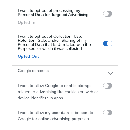
I want to opt-out of processing my
Personal Data for Targeted Advertising.
Mick KoKorde World President
Opted In
19
IZ4DJI
I want to opt-out of Collection, Use,
58914
Retention, Sale, and/or Sharing of my
Personal Data that Is Unrelated with the
Inserito il
08/03/2018
alle:
22:55:39
Purposes for which it was collected.
Opted Out
In risposta al messaggio di
Gnol
del
08/03/2018
alle
21:37:16
Ho letto i vostri messaggi, ho appena cambiato mezzo ed ho preso uno
Google consents
con riscaldamento a gasolio comunque per le bombole è sempre un
problema, Io ho una bombola Alugas ricaricabile ma la devo buttare via
perchè in zona
I want to allow Google to enable storage
...
related to advertising like cookies on web or
device identifiers in apps.
Ma cosa intendi con "rivendita" quella si va al distributore di
GPL auto e il rifornimento è regolare come se ci va uno con la
I want to allow my user data to be sent to
macchina, stesso attacco sulla fiancata del mezzo.
Google for online advertising purposes.
Poi, i gestori casomai non sanno bene neppure loro, e visto che
sono privati, se non vogliono darti il gas non ci puoi fare nulla.