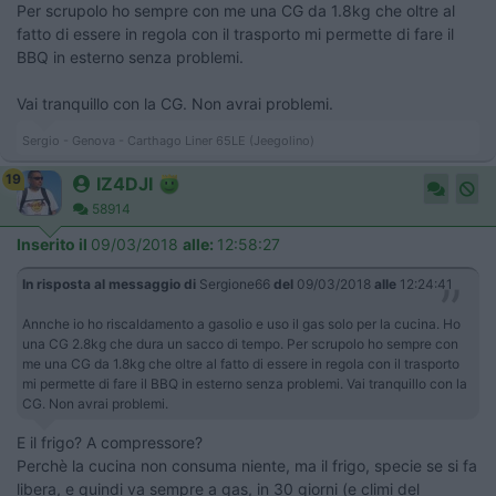
Per scrupolo ho sempre con me una CG da 1.8kg che oltre al
fatto di essere in regola con il trasporto mi permette di fare il
BBQ in esterno senza problemi.
Vai tranquillo con la CG. Non avrai problemi.
Sergio - Genova - Carthago Liner 65LE (Jeegolino)
19
IZ4DJI
58914
Inserito il
09/03/2018
alle:
12:58:27
In risposta al messaggio di
Sergione66
del
09/03/2018
alle
12:24:41
Annche io ho riscaldamento a gasolio e uso il gas solo per la cucina. Ho
una CG 2.8kg che dura un sacco di tempo. Per scrupolo ho sempre con
me una CG da 1.8kg che oltre al fatto di essere in regola con il trasporto
mi permette di fare il BBQ in esterno senza problemi. Vai tranquillo con la
CG. Non avrai problemi.
E il frigo? A compressore?
Perchè la cucina non consuma niente, ma il frigo, specie se si fa
libera, e quindi va sempre a gas, in 30 giorni (e climi del