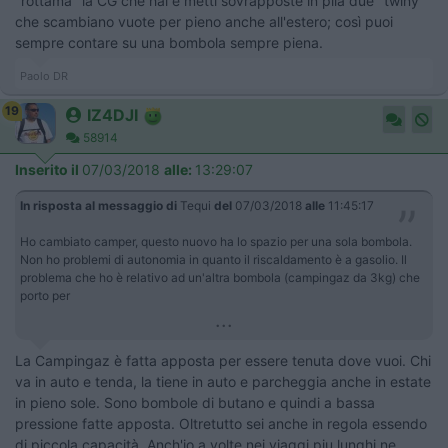
"rottama" la CG che hai e metti sovrapposte in pila due "twiny"
che scambiano vuote per pieno anche all'estero; così puoi
sempre contare su una bombola sempre piena.
Paolo DR
19
IZ4DJI
58914
Inserito il
07/03/2018
alle:
13:29:07
In risposta al messaggio di
Tequi
del
07/03/2018
alle
11:45:17
Ho cambiato camper, questo nuovo ha lo spazio per una sola bombola.
Non ho problemi di autonomia in quanto il riscaldamento è a gasolio. Il
problema che ho è relativo ad un'altra bombola (campingaz da 3kg) che
porto per
...
La Campingaz è fatta apposta per essere tenuta dove vuoi. Chi
va in auto e tenda, la tiene in auto e parcheggia anche in estate
in pieno sole. Sono bombole di butano e quindi a bassa
pressione fatte apposta. Oltretutto sei anche in regola essendo
di piccola capacità. Anch'io a volte nei viaggi piu lunghi ne