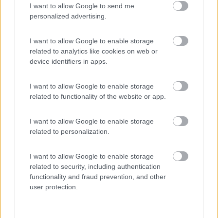
I want to allow Google to send me
personalized advertising.
Se la butti dimmi dove che vado a raccattarla
____________________________________
I want to allow Google to enable storage
Tommaso IZ4DJI
related to analytics like cookies on web or
device identifiers in apps.
www.iz4dji.it
I want to allow Google to enable storage
related to functionality of the website or app.
I want to allow Google to enable storage
related to personalization.
19
IZ4DJI
58914
I want to allow Google to enable storage
Inserito il
08/03/2018
alle:
22:57:40
related to security, including authentication
functionality and fraud prevention, and other
In risposta al messaggio di
Panzer
del
08/03/2018
alle
22:23:10
user protection.
Ora ho il riscaldamento Alde, e nello smonta rimonta non ho nemmeno
montato i filtri, quindi....