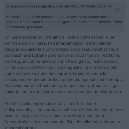
In risposta al messaggio di
ezio59
del
09/03/2018
alle
09:29:49
Ho visto il costo delle bombole alugas e certe cose proprio non le
capisco! Per me sono solo fobie del gas e delle batterie di servizio. Parere
strettamente personale.
Chi usa il camper piu che altro all estero come faccio io , le
bombole sono diverse, non intercambiabili, dove volendo
bisogna acquistarle a caro prezzo o con cauzioni altissime, e
poi casomai si buttano perchè non si trova modo di restituirle,
poi bisogna comperare tubi con attaco giusto, molto costosi,
alla fine una ALUGAS (ma ci sono uguali anche in ferro molto
meno costose se a uno non importa il peso) è anche la
soluzione oltre che piu pratica anche piu economica nel tempo.
Poi ovviamente ne basta una perchè si puo rabboccare il gas
volendo anche ogni giorno passando davanti a un distributore.
Per chi usa il camper solo in Italia, in effetti non è
indispensabile, si puo andare anche con le bombolacce di ferro
piene di ruggine e olio , al massimo si butta ogni tanto il
Duocontrol o si fa la spesona dei filtri, che alla fine la Alugas te
la saresti pagata.