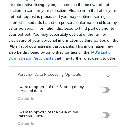
targeted advertising by us, please use the below opt-out
si ha l’accortezza di rifornire in zone montane mai nessun
section to confirm your selection. Please note that after your
problema , ho visto gelare il gasolio, mai il gpl...
opt-out request is processed you may continue seeing
interest-based ads based on personal information utilized by
poi per carità, ognuno...
us or personal information disclosed to third parties prior to
your opt-out. You may separately opt-out of the further
disclosure of your personal information by third parties on the
IAB’s list of downstream participants. This information may
also be disclosed by us to third parties on the
IAB’s List of
Downstream Participants
that may further disclose it to other
third parties.
Mick KoKorde World President
Personal Data Processing Opt Outs
Please note that this website/app uses one or more Google
Modificato da Panzer il 08/03/2018 alle 22:21:54
services and may gather and store information including but
21
Panzer
I want to opt-out of the Sharing of my
not limited to your visit or usage behaviour. You may click to
personal data.
14933
grant or deny consent to Google and its third-party tags to
Opted In
use your data for below specified purposes in below Google
Inserito il
08/03/2018
alle:
22:23:10
consent section.
Ora ho il riscaldamento Alde, e nello smonta rimonta non ho
I want to opt-out of the Sale of my
nemmeno montato i filtri, quindi....
Personal Data.
Opted In