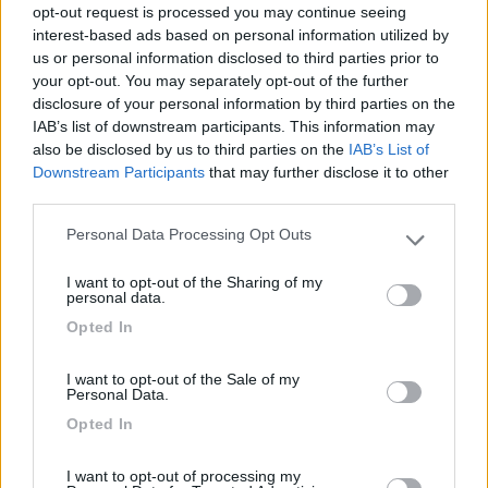
32
opt-out request is processed you may continue seeing
Inserito il
05/05/2017
alle:
08:56:14
interest-based ads based on personal information utilized by
Io ho questo. Ci porto tutto l occorrente per il mare e due
us or personal information disclosed to third parties prior to
bambini. Sulla sabbia va bene perché ha le ruote larghe. Unico
your opt-out. You may separately opt-out of the further
difetto è pesante
disclosure of your personal information by third parties on the
IAB’s list of downstream participants. This information may
9
Laika1973
also be disclosed by us to third parties on the
IAB’s List of
32
Downstream Participants
that may further disclose it to other
third parties.
Inserito il
05/05/2017
alle:
08:57:23
Personal Data Processing Opt Outs
Please note that this website/app uses one or more Google
services and may gather and store information including but
I want to opt-out of the Sharing of my
not limited to your visit or usage behaviour. You may click to
personal data.
grant or deny consent to Google and its third-party tags to
Opted In
use your data for below specified purposes in below Google
consent section.
I want to opt-out of the Sale of my
Personal Data.
Opted In
I want to opt-out of processing my