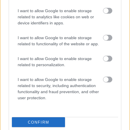
Io ho questo. Ci porto tutto l occorrente per il mare e due bambini. Sulla
sabbia va bene perché ha le ruote larghe. Unico difetto è pesante
I want to allow Google to enable storage
related to analytics like cookies on web or
device identifiers in apps.
@ Laika1973. Per piacere Ti ricordi dove l'hai acquistato?.
Grazie.
Gino
I want to allow Google to enable storage
related to functionality of the website or app.
9
Laika1973
I want to allow Google to enable storage
32
related to personalization.
Inserito il
05/05/2017
alle:
13:31:18
https://www.camping-outdoor.eu/...
I want to allow Google to enable storage
related to security, including authentication
functionality and fraud prevention, and other
9
Laika1973
user protection.
32
Inserito il
05/05/2017
alle:
13:40:13
https://www.camping-outdoor.eu/...
CONFIRM