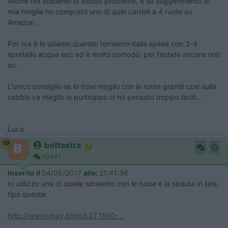
Anche noi abbiamo lo stesso problema, e su suggerimento di
mia moglie ho comprato uno di quei carrelli a 4 ruote su
Amazon.
Per ora è lo usiamo quando torniamo dalla spesa con 3-4
sportello acqua ecc ed è molto comodo, per l'estate ancora non
so.
L'unico consiglio se lo trovi meglio con le ruote grandi così sulla
sabbia va meglio io purtroppo ci ho pensato troppo tardi...
Luca
19
bottastra
10347
Inserito il
04/05/2017
alle:
21:41:36
Io utilizzo una di quelle sdraiette con le ruote e la seduta in tela,
tipo questa:
http://www.ebay.it/itm/LETTINO-...