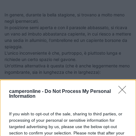
In genere, durante la bella stagione, si trovano a molto meno
negli ipermercati.
In posizione semi aperta e con il parasole abbassato, si ricava
un vano ad imbuto abbastanza capiente, in cui riesco a mettere
una sedia in alluminio, l'ombrellone ed un capiente borsone da
spiaggia.
L'unico inconveniente è che, purtroppo, è piuttosto lunga e
richiede un certo spazio nel gavone.
Un'ottima alternativa è questa (che è anche leggermente meno
ingombrante, sia in lunghezza che in larghezza):
http://www.ebay.it/itm/Carrello...
camperonline -
Do Not Process My Personal
Information
E' inutile dire che un requisito fondamentale è che abbia delle
If you wish to opt-out of the sale, sharing to third parties, or
ruote abbastanza grandi.
processing of your personal or sensitive information for
targeted advertising by us, please use the below opt-out
9
Laika1973
section to confirm your selection. Please note that after your