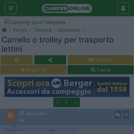
Forum
Tecnica
Accessori
Carrello o trolley per trasporto
lettini
Galleria
Rispondi
Cerca
<
1
>
bexwiller
-
Inserito il
04/05/2017
alle:
11:12:53