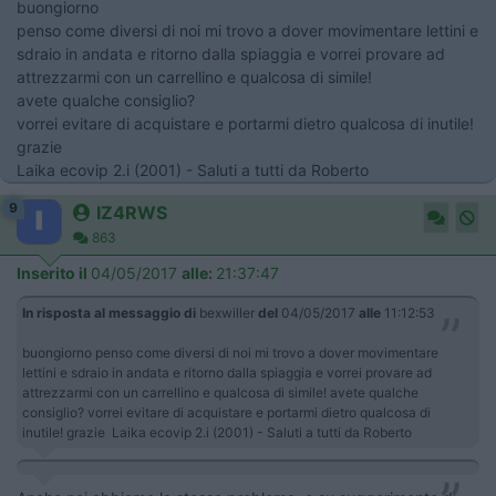
buongiorno
penso come diversi di noi mi trovo a dover movimentare lettini e
sdraio in andata e ritorno dalla spiaggia e vorrei provare ad
attrezzarmi con un carrellino e qualcosa di simile!
avete qualche consiglio?
vorrei evitare di acquistare e portarmi dietro qualcosa di inutile!
grazie
Laika ecovip 2.i (2001) - Saluti a tutti da Roberto
9
IZ4RWS
863
Inserito il
04/05/2017
alle:
21:37:47
In risposta al messaggio di
bexwiller
del
04/05/2017
alle
11:12:53
buongiorno penso come diversi di noi mi trovo a dover movimentare
lettini e sdraio in andata e ritorno dalla spiaggia e vorrei provare ad
attrezzarmi con un carrellino e qualcosa di simile! avete qualche
consiglio? vorrei evitare di acquistare e portarmi dietro qualcosa di
inutile! grazie Laika ecovip 2.i (2001) - Saluti a tutti da Roberto