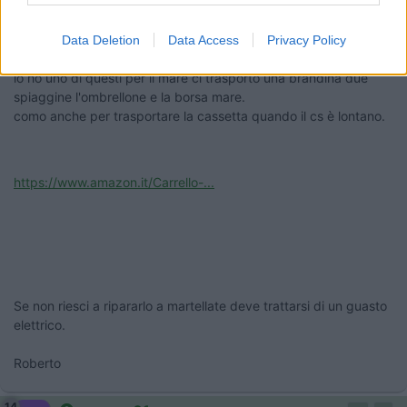
14
Roca
5864
Data Deletion
Data Access
Privacy Policy
Inserito il
06/05/2017
alle:
06:33:10
io ho uno di questi per il mare ci trasporto una brandina due
spiaggine l'ombrellone e la borsa mare.
como anche per trasportare la cassetta quando il cs è lontano.
https://www.amazon.it/Carrello-...
Se non riesci a ripararlo a martellate deve trattarsi di un guasto
elettrico.
Roberto
14