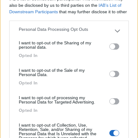
also be disclosed by us to third parties on the
IAB’s List of
Hai qualche news Antonio_xxx? anch'io ho preso volante con
Downstream Participants
that may further disclose it to other
comandi, ho scoperto che bisogna cambiare il devioluci perchè
third parties.
l'antenna che riceve i segnali dei comandi è lì, poi credo, visto
che i cavi nel connettore arrivano alla radio, non manchi altro...
Personal Data Processing Opt Outs
Please note that this website/app uses one or more Google
services and may gather and store information including but
I want to opt-out of the Sharing of my
Challenger Genesis 55 Ducato x250 2.3 130CV remap
not limited to your visit or usage behaviour. You may click to
personal data.
grant or deny consent to Google and its third-party tags to
8
Deltone
Opted In
use your data for below specified purposes in below Google
12
consent section.
I want to opt-out of the Sale of my
Inserito il
14/07/2019
alle:
20:54:41
Personal Data.
Qualche news? Antonio-xxx sei riuscito a mettere i comandi al
Opted In
volante?
21
bigfish
I want to opt-out of processing my
Personal Data for Targeted Advertising.
1198
Opted In
Inserito il
04/11/2019
alle:
17:20:01
In risposta al messaggio di
Deltone
del
14/07/2019
alle
20:54:41
I want to opt-out of Collection, Use,
Retention, Sale, and/or Sharing of my
Personal Data that Is Unrelated with the
Qualche news? Antonio-xxx sei riuscito a mettere i comandi al volante?