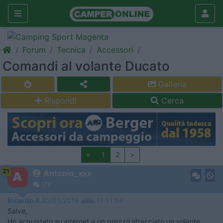
Forum
Tecnica
Accessori
Comandi al volante Ducato
Galleria
Rispondi
Cerca
<
1
2
>
21
Antonio_xxx
178
Inserito il
30/01/2019
alle:
11:11:54
Salve,
Ho acquistato su internet a un prezzo stracciato un volante