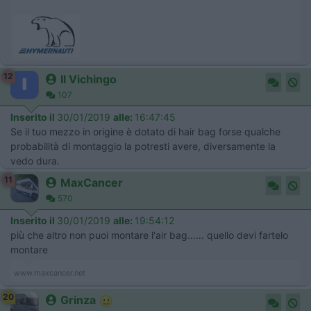
12
Il Vichingo
107
Inserito il
30/01/2019
alle:
16:47:45
Se il tuo mezzo in origine è dotato di hair bag forse qualche
probabilità di montaggio la potresti avere, diversamente la
vedo dura.
11
MaxCancer
570
Inserito il
30/01/2019
alle:
19:54:12
più che altro non puoi montare l'air bag…… quello devi fartelo
montare
www.maxcancer.net
20
Grinza