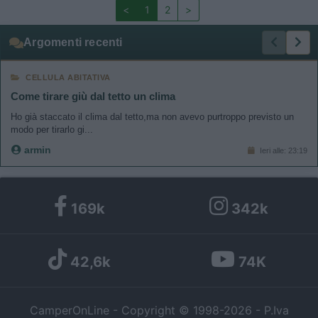
<
1
2
>
Argomenti recenti
CELLULA ABITATIVA
Come tirare giù dal tetto un clima
Ho già staccato il clima dal tetto,ma non avevo purtroppo previsto un
modo per tirarlo gi...
armin
Ieri alle: 23:19
169k
342k
42,6k
74K
CamperOnLine - Copyright © 1998-2026 - P.Iva