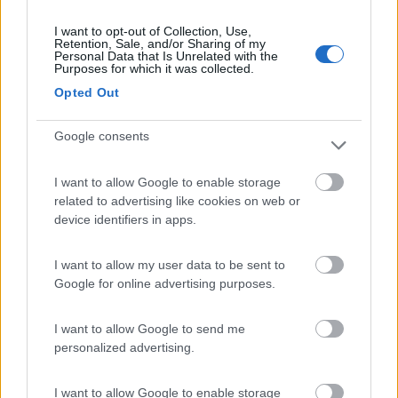
22
Giovanni
I want to opt-out of Collection, Use,
Retention, Sale, and/or Sharing of my
13571
Personal Data that Is Unrelated with the
Purposes for which it was collected.
Inserito il
14/03/2022
alle:
18:17:10
Opted Out
Io li ho installati a mano sostituendo le plafoniere al neon, in una
ho fatto strisce parallele (in serie, ovvio) per 84 led, in una una
Google consents
cinquantina ed in un'altra una decina di led (vado a memoria).
Sono alimentate direttamente (tramite interruttore) dai 12v delle
I want to allow Google to enable storage
batterie che arrivano, nel mio caso, fino a 14.4 volt. I led non
related to advertising like cookies on web or
vanno
a 12 volt, ma
vanno
a tensioni fra 2 e 3 volt circa (a
device identifiers in apps.
seconda del colore), Infatti sono a gruppi di tre in parallelo
connessi a resistenze che non fanno altro che ridurre la
tensione da 12-15 volt a 2-3 volt. i 3 volt di differenza sui 12
I want to allow my user data to be sent to
volt (12-15) portano ad una variazione di circa un quarto di volt
Google for online advertising purposes.
sui led per cui si potrebbe andare anche sopra i 15 volt. Un
singolo led assorbe 15 milliampere.
I want to allow Google to send me
personalized advertising.
Conclusione: quell'alimentatore è inutile, anzi consuma di suo
per un servizio non necessario.
I want to allow Google to enable storage