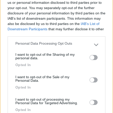
us or personal information disclosed to third parties prior to
Un saluto a tutti e buon weekend
your opt-out. You may separately opt-out of the further
Fabio
disclosure of your personal information by third parties on the
5
IAB’s list of downstream participants. This information may
Wolt79
also be disclosed by us to third parties on the
IAB’s List of
44
Downstream Participants
that may further disclose it to other
Inserito il
14/03/2022
alle:
17:35:00
third parties.
In risposta al messaggio di
Fabius1968
del
11/03/2022
alle
17:28:18
Personal Data Processing Opt Outs
Please note that this website/app uses one or more Google
services and may gather and store information including but
Ciao a tutti , volevo rendervi partecipi della mia nuova installazione di
I want to opt-out of the Sharing of my
una striscia di led per gli interni del mio furgone . Avevo gia' postato in
not limited to your visit or usage behaviour. You may click to
personal data.
passato chiedendo consigli e cosi' ora posso fornirne , come promesso
grant or deny consent to Google and its third-party tags to
Opted In
...
use your data for below specified purposes in below Google
consent section.
controlla gli assorbimenti reali perchè temo che non il
I want to opt-out of the Sale of my
Personal Data.
trasformatore dc-dc, alla fine ti consuma più la striscia a led ti
consuma parecchio. nel mio caso era così, meglio in diretta e
Opted In
prendere una striscia con i meno lumen/m, se vuoi una luce più
soffusa.
I want to opt-out of processing my
in ogni caso non credo che voltaggi di 14v possano rovinarla
Personal Data for Targeted Advertising.
Opted In
Hymer b514