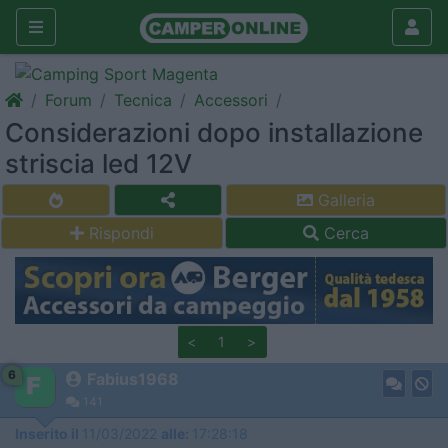
Forum
Tecnica
Accessori
Considerazioni dopo installazione
striscia led 12V
Galleria
Rispondi
Cerca
<
1
>
6
Fabius1968
141
Inserito il
11/03/2022
alle:
17:28:18