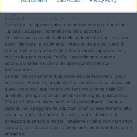
6
Data Deletion
Data Access
Privacy Policy
Fabius1968
141
Inserito il
14/03/2022
alle:
18:52:02
Per la foto ...ci riprovo : mi sa che non sia andato a buon fine
l'upload ...scusate : nemmeno me n'ero accorto !
Nel mio caso , mi risulta molto utile aver inserito il dc - dc , per
poter "dimmare" a piacimento l'intensita' della luce : vedo di
fare un test non appena ho le batterie servizi super cariche ,
cosi' da leggere con piu' facilita' l'assorbimento quando
accendo la striscia e cerco di capire quanto influisca il
trasformatore .
So che i led ovviamente funzionano ad una tensione di pochi
volt e come ho detto , quella che ho installato e' una striscia alla
quale , appunto , applicando una tensione diversa dalla 12V
nominali , ottengo un fascio luminoso che regolo a piacimento .
Circa i led che non si rovinano con i sovravoltaggi ...bene a
sapersi : nella peggiore delle ipotesi (cioe' un assorbimento alto
per colpa del trasformatore dc - dc ) , potrei decidere di
dimezzare la striscia e magari installarne un'altra con interruttori
separati , cosi' da avere piu' o meno luce , accendendone una o
entrambe .