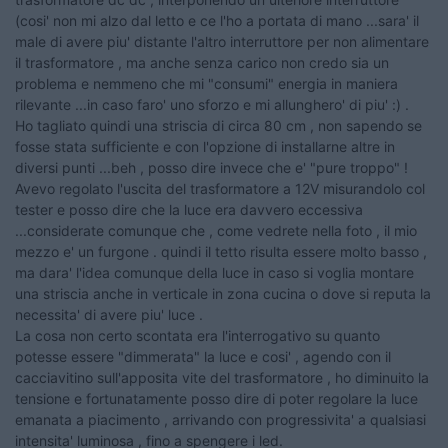
(cosi' non mi alzo dal letto e ce l'ho a portata di mano ...sara' il
male di avere piu' distante l'altro interruttore per non alimentare
il trasformatore , ma anche senza carico non credo sia un
problema e nemmeno che mi "consumi" energia in maniera
rilevante ...in caso faro' uno sforzo e mi allunghero' di piu' :) .
Ho tagliato quindi una striscia di circa 80 cm , non sapendo se
fosse stata sufficiente e con l'opzione di installarne altre in
diversi punti ...beh , posso dire invece che e' "pure troppo" !
Avevo regolato l'uscita del trasformatore a 12V misurandolo col
tester e posso dire che la luce era davvero eccessiva
...considerate comunque che , come vedrete nella foto , il mio
mezzo e' un furgone . quindi il tetto risulta essere molto basso ,
ma dara' l'idea comunque della luce in caso si voglia montare
una striscia anche in verticale in zona cucina o dove si reputa la
necessita' di avere piu' luce .
La cosa non certo scontata era l'interrogativo su quanto
potesse essere "dimmerata" la luce e cosi' , agendo con il
cacciavitino sull'apposita vite del trasformatore , ho diminuito la
tensione e fortunatamente posso dire di poter regolare la luce
emanata a piacimento , arrivando con progressivita' a qualsiasi
intensita' luminosa , fino a spengere i led.