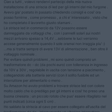
Ciao a tutti , volevo rendervi partecipi della mia nuova
installazione di una striscia di led per gli interni del mio furgone .
Avevo gia' postato in passato chiedendo consigli e cosi' ora
posso fornirne , come promesso , a chi e' interessato , visto che
ho completato il lavoretto giusto stamani .
Le strisce led in commercio da 12V possono essere
danneggiate da voltaggi che , con i pannelli solari sui nostri
mezzi arrivano spesso a 14,4V ...sebbene le luci verranno
accese generalmente quando il sole oramai non irraggia piu' :)
...ma si tratta sempre di avere 13V di alimentazione , ben oltre il
voltaggio nominale .
Per evitare quindi problemi , mi sono quindi comprato un
trasformatore dc - dc (da pochi euro) con tolleranza in ingresso
da 10V a 30V , regolabile in uscita con tensione a piacimento ,
collegandolo alla batteria servizi (con il solito fusibile ed un
interruttore per alimentarlo o meno .
Su Amazon ho avuto problemi a trovare strisce led con colore
molto caldo che io prediligo per gli interni e cosi' ho preso una
buona cinesata : un piccolo rotolo che puo' essere ritagliato nei
punti indicati (circa ogni 5 cm) .
Ho saldato la striscia al cavo per essere collegato all'uscita del
trasformatore dc dc , interponendo un ulteriore interruttore