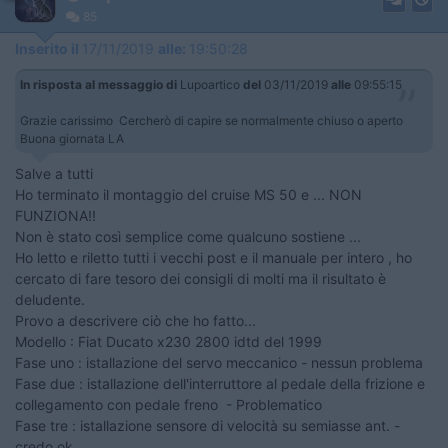
85
Inserito il
17/11/2019
alle:
19:50:28
In risposta al messaggio di
Lupoartico
del
03/11/2019
alle
09:55:15
Grazie carissimo Cercherò di capire se normalmente chiuso o aperto
Buona giornata LA
Salve a tutti
Ho terminato il montaggio del cruise MS 50 e ... NON
FUNZIONA!!
Non è stato così semplice come qualcuno sostiene ...
Ho letto e riletto tutti i vecchi post e il manuale per intero , ho
cercato di fare tesoro dei consigli di molti ma il risultato è
deludente.
Provo a descrivere ciò che ho fatto...
Modello : Fiat Ducato x230 2800 idtd del 1999
Fase uno : istallazione del servo meccanico - nessun problema
Fase due : istallazione dell'interruttore al pedale della frizione e
collegamento con pedale freno - Problematico
Fase tre : istallazione sensore di velocità su semiasse ant. -
credo ok