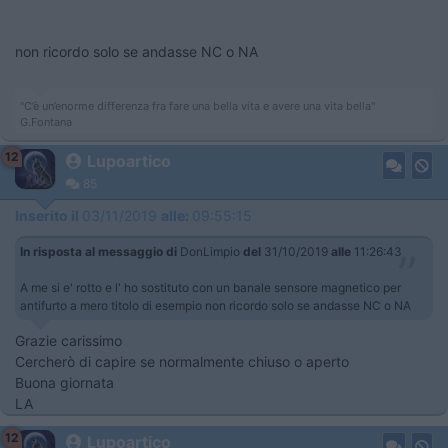
non ricordo solo se andasse NC o NA
"C’è un’enorme differenza fra fare una bella vita e avere una vita bella"
G.Fontana
12
Lupoartico
85
Inserito il
03/11/2019
alle:
09:55:15
In risposta al messaggio di
DonLimpio
del
31/10/2019
alle
11:26:43
A me si e' rotto e l' ho sostituto con un banale sensore magnetico per
antifurto a mero titolo di esempio non ricordo solo se andasse NC o NA
Grazie carissimo
Cercherò di capire se normalmente chiuso o aperto
Buona giornata
LA
12
Lupoartico