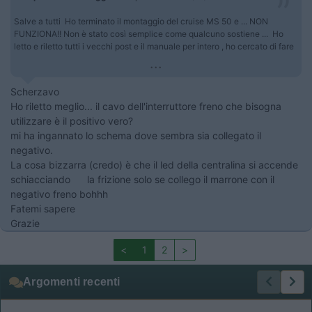
Salve a tutti Ho terminato il montaggio del cruise MS 50 e ... NON
FUNZIONA!! Non è stato così semplice come qualcuno sostiene ... Ho
letto e riletto tutti i vecchi post e il manuale per intero , ho cercato di fare
...
Scherzavo
Ho riletto meglio... il cavo dell'interruttore freno che bisogna
utilizzare è il positivo vero?
mi ha ingannato lo schema dove sembra sia collegato il
negativo.
La cosa bizzarra (credo) è che il led della centralina si accende
schiacciando la frizione solo se collego il marrone con il
negativo freno bohhh
Fatemi sapere
Grazie
<
1
2
>
Argomenti recenti