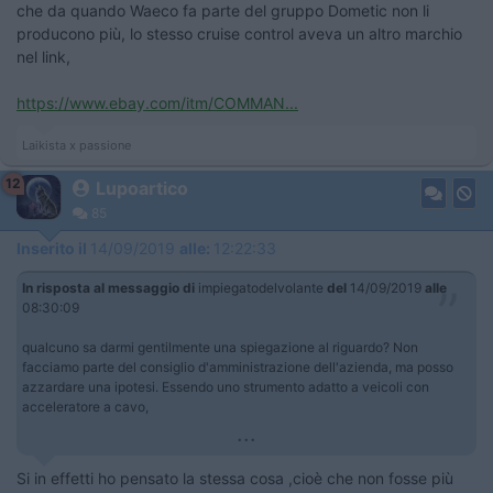
che da quando Waeco fa parte del gruppo Dometic non li
producono più, lo stesso cruise control aveva un altro marchio
nel link,
https://www.ebay.com/itm/COMMAN...
Laikista x passione
12
Lupoartico
85
Inserito il
14/09/2019
alle:
12:22:33
In risposta al messaggio di
impiegatodelvolante
del
14/09/2019
alle
08:30:09
qualcuno sa darmi gentilmente una spiegazione al riguardo? Non
facciamo parte del consiglio d'amministrazione dell'azienda, ma posso
azzardare una ipotesi. Essendo uno strumento adatto a veicoli con
acceleratore a cavo,
...
Si in effetti ho pensato la stessa cosa ,cioè che non fosse più