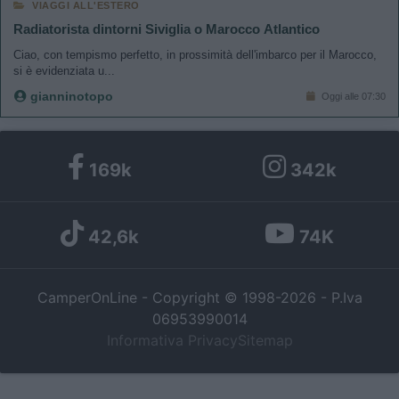
VIAGGI ALL'ESTERO
Radiatorista dintorni Siviglia o Marocco Atlantico
Ciao, con tempismo perfetto, in prossimità dell'imbarco per il Marocco,
si è evidenziata u...
gianninotopo
Oggi alle 07:30
169k
342k
42,6k
74K
CamperOnLine - Copyright © 1998-2026 - P.Iva
06953990014
Informativa Privacy
Sitemap