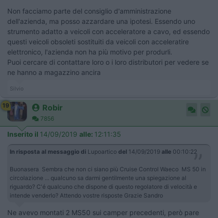
Non facciamo parte del consiglio d'amministrazione
dell'azienda, ma posso azzardare una ipotesi. Essendo uno
strumento adatto a veicoli con acceleratore a cavo, ed essendo
questi veicoli obsoleti sostituiti da veicoli con acceleratire
elettronico, l'azienda non ha più motivo per produrli.
Puoi cercare di contattare loro o i loro distributori per vedere se
ne hanno a magazzino ancira
Silvio
19
Robir
7856
Inserito il
14/09/2019
alle:
12:11:35
In risposta al messaggio di
Lupoartico
del
14/09/2019
alle
00:10:22
Buonasera Sembra che non ci siano più Cruise Control Waeco MS 50 in
circolazione ... qualcuno sa darmi gentilmente una spiegazione al
riguardo? C'é qualcuno che dispone di questo regolatore di velocità e
intende venderlo? Attendo vostre risposte Grazie Sandro
Ne avevo montati 2 MS50 sui camper precedenti, però pare