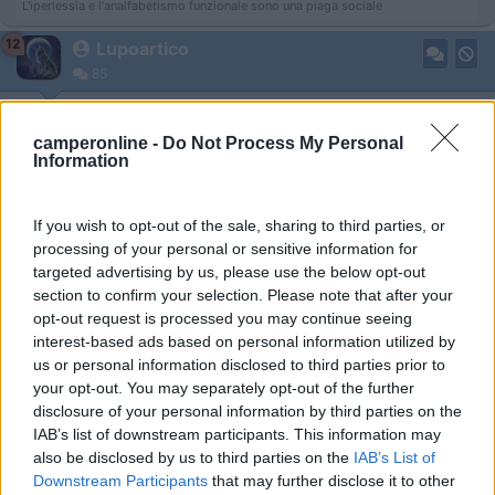
L'iperlessia e l'analfabetismo funzionale sono una piaga sociale
12
Lupoartico
85
Inserito il
15/09/2019
alle:
12:07:22
camperonline -
Do Not Process My Personal
In risposta al messaggio di
Laikone
del
14/09/2019
alle
19:02:39
Information
eccolo:
If you wish to opt-out of the sale, sharing to third parties, or
processing of your personal or sensitive information for
Noto che il prezzo è assai aumentato rispetto al passato
targeted advertising by us, please use the below opt-out
quando costava circa 150 euro...
section to confirm your selection. Please note that after your
Evidentemente il fatto che lo stiano dismettendo sta facendo
opt-out request is processed you may continue seeing
lievitare il prezzo degli ultimi disponibili.
interest-based ads based on personal information utilized by
L'amico Robir ha dato una bella notizia informandoci che esiste
us or personal information disclosed to third parties prior to
un prodotto identico a marca Command in Australia dove tra
your opt-out. You may separately opt-out of the further
oggetto, spese di trasporto e cambio svantaggioso si spendono
disclosure of your personal information by third parties on the
circa 250 euro.
IAB’s list of downstream participants. This information may
Grazie per l'interessamento
also be disclosed by us to third parties on the
IAB’s List of
Sandro
Downstream Participants
that may further disclose it to other