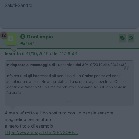
Saluti-Sandro
12
DonLimpio
1649
Inserito il
31/10/2019
alle:
11:26:43
In risposta al messaggio di
Lupoartico
del
30/10/2019
alle
23:44:32
Info per tutti gli interessati all'acquisto di un Cruise per mezzi con l'
acceleratore a filo... Ho acquistato ad una cifra ragionevole un Cruise
identico al Waeco MS 50 ma marchiato Command AP60B con sede in
Australia.
...
A me si e' rotto e l' ho sostituto con un banale sensore
magnetico per antifurto
a mero titolo di esempio
https://www.ebay.it/itm/SENSORE...