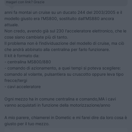
magari con link? Grazie
anni fa montai un cruise su un ducato 244 del 2003/2005 e il
modello giusto era l'MS800, sostituito dall'MS880 ancora
attuale.
Non credo, avendo già sul 230 l'acceleratore elettronico, che le
cose siano cambiate più di tanto.
Il problema non è l'individuazione del modello di cruise, ma ciò
che andrà abbinato alla centralina per farlo funzionare.
Il kit è formato da:
- centralina MS800/880
- comando di azionamento, a quei tempi si poteva scegliere:
comando al volante, pulsantiera su cruscotto oppure leva tipo
frecce/tergi
- cavi acceleratore
Ogni mezzo ha in comune centralina e comando,MA i cavi
vanno acquistati in funzione della motorizzazione/anno
A mio parere, chiamerei in Dometic e mi farei dire da loro cosa è
giusto per il tuo mezzo.