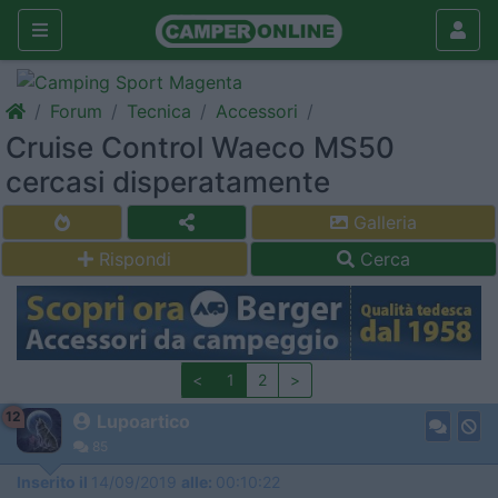
Forum
Tecnica
Accessori
Cruise Control Waeco MS50
cercasi disperatamente
Galleria
Rispondi
Cerca
<
1
2
>
12
Lupoartico
85
Inserito il
14/09/2019
alle:
00:10:22