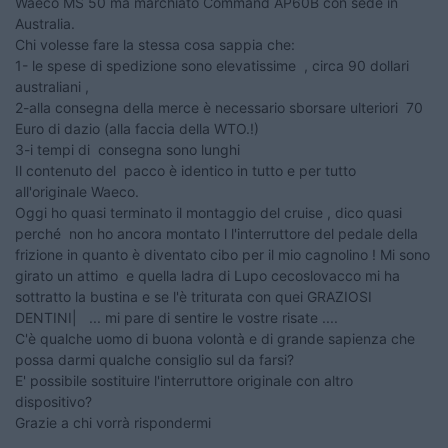
Waeco MS 50 ma marchiato Command AP60B con sede in
Australia.
Chi volesse fare la stessa cosa sappia che:
1- le spese di spedizione sono elevatissime , circa 90 dollari
australiani ,
2-alla consegna della merce è necessario sborsare ulteriori 70
Euro di dazio (alla faccia della WTO.!)
3-i tempi di consegna sono lunghi
Il contenuto del pacco è identico in tutto e per tutto
all'originale Waeco.
Oggi ho quasi terminato il montaggio del cruise , dico quasi
perché non ho ancora montato l l'interruttore del pedale della
frizione in quanto è diventato cibo per il mio cagnolino ! Mi sono
girato un attimo e quella ladra di Lupo cecoslovacco mi ha
sottratto la bustina e se l'è triturata con quei GRAZIOSI
DENTINI| ... mi pare di sentire le vostre risate ....
C'è qualche uomo di buona volontà e di grande sapienza che
possa darmi qualche consiglio sul da farsi?
E' possibile sostituire l'interruttore originale con altro
dispositivo?
Grazie a chi vorrà rispondermi