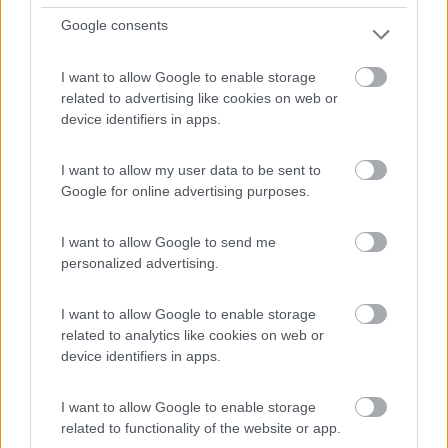
Google consents
In risposta al messaggio di
Lupoartico
del
15/09/2019
alle
12:07:22
Noto che il prezzo è assai aumentato rispetto al passato quando costava
I want to allow Google to enable storage
circa 150 euro... Evidentemente il fatto che lo stiano dismettendo sta
related to advertising like cookies on web or
facendo lievitare il prezzo degli ultimi disponibili. L'amico Robir ha dato
device identifiers in apps.
...
Io non ho la centralina elettronica perché trattasi di Fiat Ducato
I want to allow my user data to be sent to
x230 2° serie 2800idtd
Google for online advertising purposes.
Nel Camper precedente ,più recente , avevo montato l' MS 880
e andava benissimo e proprio per questo ho deciso di
I want to allow Google to send me
montarne uno anche sul "vecchietto" che ho adesso.
personalized advertising.
Grazie
Buona strada
I want to allow Google to enable storage
12
Lupoartico
related to analytics like cookies on web or
85
device identifiers in apps.
Inserito il
15/09/2019
alle:
12:20:02
I want to allow Google to enable storage
In risposta al messaggio di
Lupoartico
del
15/09/2019
alle
12:11:14
related to functionality of the website or app.