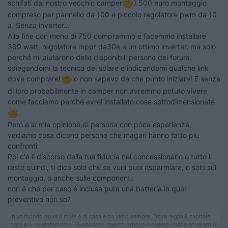
schifati dal nostro vecchio camper
) 500 euro montaggio
compreso per pannello da 100 e piccolo regolatore pwm da 10
a. Senza inverter...
Alla fine con meno di 750 comprammo e facemmo installare
309 watt, regolatore mppt da30a e un ottimo inverter, ma solo
perché mi aiutarono delle disponibili persone del forum,
spiegandomi la tecnica del solare e indicandomi qualche link
dove comprare!
io non sapevo da che punto iniziare! E senza
di loro probabilmente in camper non avremmo potuto vivere
come facciamo perché avrei installato cose sottodimensionate
Peró é la mia opinione,di persona con poca esperienza,
vediamo cosa dicono persone che magari hanno fatto piu
confronti.
Poi c'è il discorso della tua fiducia nel concessionario e tutto il
resto quindi, ti dico solo che se vuoi puoi risparmiare, o solo sul
montaggio, o anche sulle componenti.
non é che per caso é inclusa pure una batteria in quel
preventivo non so?
In un mondo dove il male è di casa e ha vinto sempre, Dove regna il capitale,
oggi più spietatamente, Riusciranno questo brocco e questo inutile scudiero Al