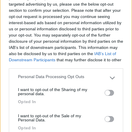
mobili e varie modifiche della cellula), e per 300 euro mi ha
targeted advertising by us, please use the below opt-out
montato tutto (mannaggia a me! Avevo fretta, di partire, ma con
section to confirm your selection. Please note that after your
manualità e qualche lettura e consiglio degli utenti di COL, avrei
opt-out request is processed you may continue seeing
sicuramente potuto farlo io gratis).
interest-based ads based on personal information utilized by
L'allestitore mi disse "se mi porti cinesate da 2 soldi non te le
us or personal information disclosed to third parties prior to
installo perché non mi prendo la responsabilità" poi ha visto il
your opt-out. You may separately opt-out of the further
materiale e ha confermato che era buono...
disclosure of your personal information by third parties on the
Meno della metà di quello che ti hanno proposto...magari uno
IAB’s list of downstream participants. This information may
sguardo a negozi online come puntoenergiashop.it o altri, dallo
also be disclosed by us to third parties on the
IAB’s List of
comunque, cosi ti fai un idea...per completezza viviamo da 6
Downstream Participants
that may further disclose it to other
mesi nel camper e mai ci siamo attaccati alla 220, quindi siamo
third parties.
soddisfatti dell impianto! Ciao
Personal Data Processing Opt Outs
Please note that this website/app uses one or more Google
In un mondo dove il male è di casa e ha vinto sempre, Dove regna il capitale,
services and may gather and store information including but
oggi più spietatamente, Riusciranno questo brocco e questo inutile scudiero Al
I want to opt-out of the Sharing of my
Potere dare scacco e salvare il mondo intero?
not limited to your visit or usage behaviour. You may click to
personal data.
grant or deny consent to Google and its third-party tags to
Modificato da Hunter85 il 16/11/2018 alle 11:46:24
Opted In
use your data for below specified purposes in below Google
7
ase194
consent section.
I want to opt-out of the Sale of my
27
Personal Data.
Inserito il
16/11/2018
alle:
13:48:45
Opted In