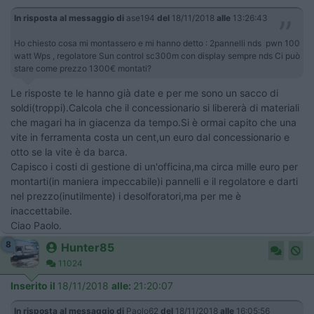
In risposta al messaggio di
ase194
del
18/11/2018
alle
13:26:43
Ho chiesto cosa mi montassero e mi hanno detto : 2pannelli nds pwn 100
watt Wps , regolatore Sun control sc300m con display sempre nds Ci può
stare come prezzo 1300€ montati?
Le risposte te le hanno già date e per me sono un sacco di
soldi(troppi).Calcola che il concessionario si libererà di materiali
che magari ha in giacenza da tempo.Si è ormai capito che una
vite in ferramenta costa un cent,un euro dal concessionario e
otto se la vite è da barca.
Capisco i costi di gestione di un'officina,ma circa mille euro per
montarti(in maniera impeccabile)i pannelli e il regolatore e darti
nel prezzo(inutilmente) i desolforatori,ma per me è
inaccettabile.
Ciao Paolo.
8
Hunter85
11024
Inserito il
18/11/2018
alle:
21:20:07
In risposta al messaggio di
Paolo62
del
18/11/2018
alle
16:05:56