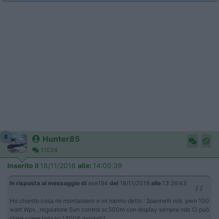
8
Hunter85
11024
Inserito il
18/11/2018
alle:
14:00:39
In risposta al messaggio di
ase194
del
18/11/2018
alle
13:26:43
Ho chiesto cosa mi montassero e mi hanno detto : 2pannelli nds pwn 100
watt Wps , regolatore Sun control sc300m con display sempre nds Ci può
stare come prezzo 1300€ montati?