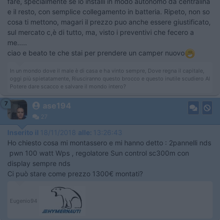
fare, specialmente se lo installi in modo autonomo da centralina
e il resto, con semplice collegamento in batteria. Ripeto, non so
cosa ti mettono, magari il prezzo puo anche essere giustificato,
sul mercato c,è di tutto, ma, visto i preventivi che fecero a
me.....
ciao e beato te che stai per prendere un camper nuovo
In un mondo dove il male è di casa e ha vinto sempre, Dove regna il capitale,
oggi più spietatamente, Riusciranno questo brocco e questo inutile scudiero Al
Potere dare scacco e salvare il mondo intero?
7
ase194
27
Inserito il
18/11/2018
alle:
13:26:43
Ho chiesto cosa mi montassero e mi hanno detto : 2pannelli nds
pwn 100 watt Wps , regolatore Sun control sc300m con
display sempre nds
Ci può stare come prezzo 1300€ montati?
Eugenio94