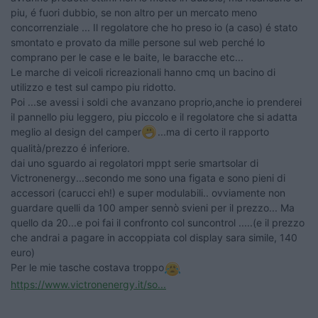
piu, é fuori dubbio, se non altro per un mercato meno
concorrenziale ... Il regolatore che ho preso io (a caso) é stato
smontato e provato da mille persone sul web perché lo
comprano per le case e le baite, le baracche etc...
Le marche di veicoli ricreazionali hanno cmq un bacino di
utilizzo e test sul campo piu ridotto.
Poi ...se avessi i soldi che avanzano proprio,anche io prenderei
il pannello piu leggero, piu piccolo e il regolatore che si adatta
meglio al design del camper
...ma di certo il rapporto
qualità/prezzo é inferiore.
dai uno sguardo ai regolatori mppt serie smartsolar di
Victronenergy...secondo me sono una figata e sono pieni di
accessori (carucci eh!) e super modulabili.. ovviamente non
guardare quelli da 100 amper sennò svieni per il prezzo... Ma
quello da 20...e poi fai il confronto col suncontrol .....(e il prezzo
che andrai a pagare in accoppiata col display sara simile, 140
euro)
Per le mie tasche costava troppo
https://www.victronenergy.it/so...