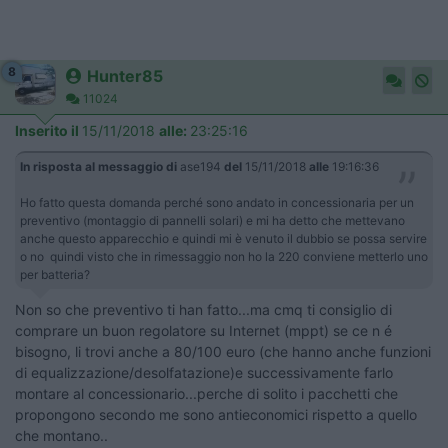
8
Hunter85
11024
Inserito il
15/11/2018
alle:
23:25:16
In risposta al messaggio di
ase194
del
15/11/2018
alle
19:16:36
Ho fatto questa domanda perché sono andato in concessionaria per un
preventivo (montaggio di pannelli solari) e mi ha detto che mettevano
anche questo apparecchio e quindi mi è venuto il dubbio se possa servire
o no quindi visto che in rimessaggio non ho la 220 conviene metterlo uno
per batteria?
Non so che preventivo ti han fatto...ma cmq ti consiglio di
comprare un buon regolatore su Internet (mppt) se ce n é
bisogno, li trovi anche a 80/100 euro (che hanno anche funzioni
di equalizzazione/desolfatazione)e successivamente farlo
montare al concessionario...perche di solito i pacchetti che
propongono secondo me sono antieconomici rispetto a quello
che montano..