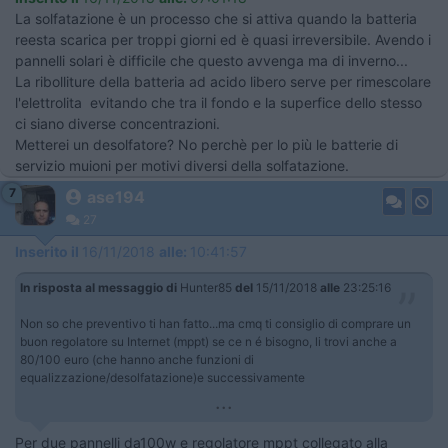
La solfatazione è un processo che si attiva quando la batteria
reesta scarica per troppi giorni ed è quasi irreversibile. Avendo i
pannelli solari è difficile che questo avvenga ma di inverno...
La ribolliture della batteria ad acido libero serve per rimescolare
l'elettrolita evitando che tra il fondo e la superfice dello stesso
ci siano diverse concentrazioni.
Metterei un desolfatore? No perchè per lo più le batterie di
servizio muioni per motivi diversi della solfatazione.
7
ase194
27
Inserito il
16/11/2018
alle:
10:41:57
In risposta al messaggio di
Hunter85
del
15/11/2018
alle
23:25:16
Non so che preventivo ti han fatto...ma cmq ti consiglio di comprare un
buon regolatore su Internet (mppt) se ce n é bisogno, li trovi anche a
80/100 euro (che hanno anche funzioni di
equalizzazione/desolfatazione)e successivamente
...
Per due pannelli da100w e regolatore mppt collegato alla