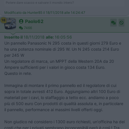
Potere dare scacco e salvare il mondo intero?
Modificato da Hunter85 il 18/11/2018 alle 14:24:47
18
Paolo62
7466
Inserito il
18/11/2018
alle:
16:05:56
Un pannello Panasonic N 295 costa in questi giorni 279 Euro e
ha una potenza nominale di 295 W. Un N 245 costa 214 Euro
per 245 W
Un regolatore di marca, un MPPT della Western 20A da 20
Ampere sufficienti per i valori in gioco costa 134 Euro.
Questo in rete.
Immagina di montare il primo pannello ed il regolatore di cui
sopra in totale avresti 412 Euro. Aggiungiamo altri 100 Euro di
materiali per i cavi, lo staffaggio a tetto ecc. andiamo a poco
più di 500 euro Con prodotti di qualità assoluta e, in particolare
il pannello, performance ai massimi livelli offerti oggi.
Non giudico né considero i 1300 euro richiesti, un'officina ha dei
costi che per i privati sembrano inconcepibili però è così ! Tra