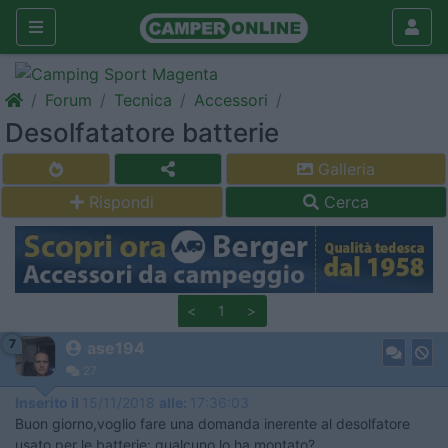
Forum
Tecnica
Accessori
Desolfatatore batterie
Galleria
Rispondi
Cerca
<
1
>
7
ase194
27
Inserito il
15/11/2018
alle:
17:36:03
Buon giorno,voglio fare una domanda inerente al desolfatore
usato per le batterie: qualcuno lo ha montato?