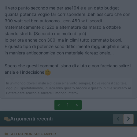
Il vero punto secondo me per ase194 é a un dato budget
quanta potenza voglio far corrispondere..beh assicuro che con
300 watt sei ben autonomo...con 450 w ti scordi
matematicamente di 220 e alternatore da marzo a ottobre
stando stretti. (Secondo me molto di più)
Io per ora anche con 300, ma in climi tutto sommato buoni.
E questo tipo di potenze sono difficilmente raggiungibili e cmq
in maniera antieconomica con materiale ricreazionale...
Spero che questi commenti siano di aiuto e non facciano salire l
ansia e l indecisione
In un mondo dove il male è di casa e ha vinto sempre, Dove regna il capitale,
oggi più spietatamente, Riusciranno questo brocco e questo inutile scudiero Al
Potere dare scacco e salvare il mondo intero?
<
1
>
Argomenti recenti
ALTRO NON SUI CAMPER