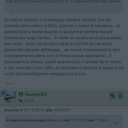
e già provvisto di questa funzione? E se ci sono due batterie può bastare
...
Se tieni le batterie a rimessaggio sempre cariche, che sia
pannello fotovoltaico o 200v, puoi far a meno di installarlo... la
solfatazione si forma quando si lasciano le batterie mezze
cariche per lungo tempo... è come un recipiente d'acqua pieno
per metà... dopo del tempo si farà un cerchio di calcare in
prossimità del pelo dell'acqua... se invece il contenitore lo tieni
completamente pieno, non si forma nessun sedimento... il
processo è lo stesso, quindi quando posi il camper fai in modo,
o con pannello o con 220v, di ricaricare le batterie a tappo e coi
i soldi del desolfatatore mangiaci una pizza...
Marco
8
Hunter85
11024
Inserito il
15/11/2018
alle:
18:54:51
In risposta al messaggio di
ase194
del
15/11/2018
alle
17:36:03