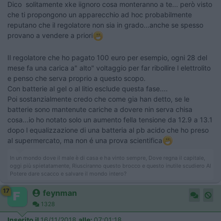
Dico solitamente xke iignoro cosa monteranno a te... però visto
che ti propongono un apparecchio ad hoc probabilmente
reputano che il regolatore non sia in grado...anche se spesso
provano a vendere a priori
Il regolatore che ho pagato 100 euro per esempio, ogni 28 del
mese fa una carica a" alto" voltaggio per far ribollire l elettrolito
e penso che serva proprio a questo scopo.
Con batterie al gel o al litio esclude questa fase....
Poi sostanzialmente credo che come gia han detto, se le
batterie sono mantenute cariche a dovere nin serva chisa
cosa...io ho notato solo un aumento fella tensione da 12.9 a 13.1
dopo l equalizzazione di una batteria al pb acido che ho preso
al supermercato, ma non é una prova scientifica
In un mondo dove il male è di casa e ha vinto sempre, Dove regna il capitale,
oggi più spietatamente, Riusciranno questo brocco e questo inutile scudiero Al
Potere dare scacco e salvare il mondo intero?
17
feynman
1328
Inserito il
16/11/2018
alle:
07:01:18