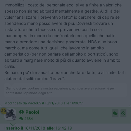
immobilizzi, costo del personale ecc. si va a finire a valori che
spesso non siamo abituati mentalmente a gestire. Al di là del
voler "analizzare il preventivo fatto" io cercherei di capire se
spendendo meno posso avere di più. Dovresti trovare un
installatore che ti facesse un preventivo con la sola
manodopera in modo da confrontarlo con quello che hai in
mano e prendere una decisione ponderata. NDS è un buon
marchio, ma come tutti quelli che lavorano in ambito
camperistico (per non parlare dell'ambito diportistico), sono
abituati a marginare molto di più di quanto avviene in ambito
civile.
Se hai un po' di manualità puoi anche fare da te, o al limite, farti
aiutare dal solito amico "bravo".
Siamo qui per portare la nostra esperienza, non per avere ragione né per
contestare l'opinione degli altri.
Modificato da Paolo62 il 18/11/2018 alle 16:06:51
20
Paolol
4684
Inserito il
18/11/2018
alle:
16:42:19