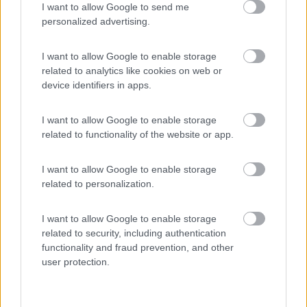
Inserito il
16/11/2018
alle:
14:30:24
I want to allow Google to send me
Io lo avevo sul vecchio camper, 8 anni fa. Devo dire che la BS
personalized advertising.
vecchia di 5 anni funzionava sempre come fosse nuova.
Quando l'ho dato indietro era ancora in piena efficenza.
I want to allow Google to enable storage
related to analytics like cookies on web or
Però.. non so se il "merito" sia stato del desolfatatore sempre
device identifiers in apps.
attaccato, del Power Service o della marca (Green Power).
Ho provato sul campo se effettivamente fa qualcosa: ho
I want to allow Google to enable storage
acquistato un desolfatatore da 25€, ho tolto la BM quasi
related to functionality of the website or app.
defunta dopo 6 anni di onorato servizio e l'ho attaccata per
40gg al caricabatterie Lidl + desolfatatore. Devo dire che la
I want to allow Google to enable storage
batteria è campata per ulteriori 12 mesi, dopo di ché l'ho
related to personalization.
cambiata ugualmente.
Insomma, qualcosa sembra abbia fatto ma da qui a dire che
I want to allow Google to enable storage
renderebbe le batterie "eterne" ce ne passa. E comunque per
related to security, including authentication
avere un minimo di effetto bisogna lasciarlo attaccato per
functionality and fraud prevention, and other
settimane.
user protection.
--------------------------------------------
Francesco - Challenger Genesis 43 2011