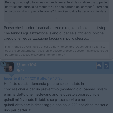
Buon giorno,voglio fare una domanda inerente al desolfatore usato per le
batterie: qualcuno lo ha montato? il carica batterie del camper (220v) non
e già provvisto di questa funzione? E se ci sono due batterie può bastare
...
Penso che i moderni caricabatterie e regolatori solari multistep,
che fanno l equalizzazione, siano di per se sufficienti, poiché
credo che l equalizzazione faccia u n po lo stesso...
In un mondo dove il male è di casa e ha vinto sempre, Dove regna il capitale,
oggi più spietatamente, Riusciranno questo brocco e questo inutile scudiero Al
Potere dare scacco e salvare il mondo intero?
7
ase194
27
Inserito il
15/11/2018
alle:
19:16:36
Ho fatto questa domanda perché sono andato in
concessionaria per un preventivo (montaggio di pannelli solari)
e mi ha detto che mettevano anche questo apparecchio e
quindi mi è venuto il dubbio se possa servire o no
quindi visto che in rimessaggio non ho la 220 conviene metterlo
uno per batteria?