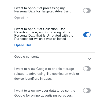
In risposta al messaggio di
Hunter85
del
16/11/2018
alle
11:38:42
I want to opt-out of processing my
Personal Data for Targeted Advertising.
...allora, vista la precisazione di feynmann evidentemente ho detto una
cosa imprecisa... desolfatazione e equalizzazione sono 2 cise
Opted In
differenti...personalmente allora non ho nessun apparecchio per
desolfatare...poco male..
I want to opt-out of Collection, Use,
...
Retention, Sale, and/or Sharing of my
Personal Data that Is Unrelated with the
Purposes for which it was collected.
Anche a me sembra un po’ caro , il camper e nuovo deve
arrivare fine aprile ,ho chiesto a loro perché è da anni che
Opted Out
trattano hymer e fanno anche interventi di sostituzione pareti in
sede e ho pensato chi meglio di loro? Poi se fanno qualche
Google consents
casino so cavoli loro ...con garanzia ecc
comunque grazie del consiglio
I want to allow Google to enable storage
related to advertising like cookies on web or
Eugenio94
device identifiers in apps.
I want to allow my user data to be sent to
18
GinoSerGina
Google for online advertising purposes.
7181