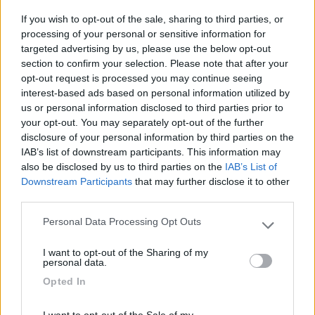
Ma si trova qualcosa di omologato di aftermarket? Considera
If you wish to opt-out of the sale, sharing to third parties, or
che comunque avrai le diurne originali comunque accese. No?
processing of your personal or sensitive information for
targeted advertising by us, please use the below opt-out
Marco
section to confirm your selection. Please note that after your
opt-out request is processed you may continue seeing
11
mr70it
interest-based ads based on personal information utilized by
513
us or personal information disclosed to third parties prior to
your opt-out. You may separately opt-out of the further
Inserito il
19/09/2018
alle:
22:13:09
disclosure of your personal information by third parties on the
IAB’s list of downstream participants. This information may
In risposta al messaggio di
MaxCancer
del
18/09/2018
alle
15:31:32
also be disclosed by us to third parties on the
IAB’s List of
ciao, si avevo letto il post ma come ho scritto sopra, costano più di
Downstream Participants
that may further disclose it to other
inserirli nell'ordine quanto acquisti il camper che vogliono 320 euro, poi
third parties.
so perfettamente che bisogna cambiare il fanale, come nelle auto, ma per
le auto si trovano versione aftermarket a poche centinaia di euro la
Personal Data Processing Opt Outs
Please note that this website/app uses one or more Google
coppia, speravo di trovare qalcosa di simile anche per questo tipo di
services and may gather and store information including but
furgone
I want to opt-out of the Sharing of my
not limited to your visit or usage behaviour. You may click to
personal data.
320 sono tanti ma tieni conto dei vantaggi:
grant or deny consent to Google and its third-party tags to
Opted In
-nessun possibile problema di compatibilità
use your data for below specified purposes in below Google
-nessun sbattimento (e costo) di montaggio
consent section.
-miglior risultato