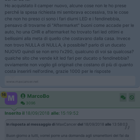
Ho acquistato il camper nuovo, alcune cose non le ho prese
perché la spesa richiesta mi sembrava eccessiva, tra le cose
che non ho preso ci sono i fari diurni LED e i fendinebbia,
pensavo di trovarne di "Aftermarket" buoni come accade per le
auto, ho una CHR e aftermarket ho trovato fari led ottimi e
bellissimi alla meta di quello che costavano dalla casa. Invece
non trovo NULLA di NULLA, è possibile? parlo di un ducato
NUOVO quindi se non erro l'x290, qualcuno di voi sa qualcosa?
qualche sito che vende kit led fari per ducato o fendinebbia?
ovviamente non voglio gli originali che costano di più di quanto
costa inserirli nell'ordine, grazie 1000 per le risposte
www.maxcancer.net
16
MarcoBo
3096
Inserito il
18/09/2018
alle:
15:19:52
In risposta al messaggio di
MaxCancer
del
18/09/2018
alle
13:58:03
Buon giorno a tutti, vorrei porre una domanda agli smanettoni del fai da