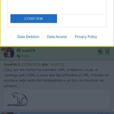
mezzo ha le luci di posizione sempre accese appena accendo il
camper ma essendo sul gallino si vedono ma NON come i led
bianchi . eventualmente puoi acquistarne 4 x avere una
visibilità maggiore .
CONFIRM
carlo
carlo . www CAMPER FAI DA ME , è il modo x vedere il mio camper
Data Deletion
Data Access
Privacy Policy
autocostruito anche in video su you tube
19
suki74
5318
Inserito il
23/09/2018
alle:
19:07:52
Ciao, sul mio transit ho montato i DRL di ledocm.co.uk, a
catalogo per il 290 ci sono due tipi differenti di DRL: il tondo da
montare nella sede dei fendinebbia e un tipo da montare nel
paraurti.