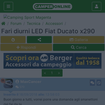
Forum
Tecnica
Accessori
Fari diurni LED Fiat Ducato x290
Galleria
Rispondi
Cerca
<
1
>
11
MaxCancer
570
Inserito il
18/09/2018
alle:
13:58:03
Buon giorno a tutti, vorrei porre una domanda agli smanettoni
del fai da te.