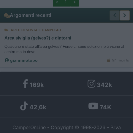
<
1
>
Argomenti recenti
AREE DI SOSTA E CAMPEGGI
Area siviglia (gelves?) e dintorni
Qualcuno è stato all'area gelves? Forse ci sono soluzioni più vicine al
centro ma io devo ...
gianninotopo
57 minuti fa
169k
342k
42,6k
74K
CamperOnLine - Copyright © 1998-2026 - P.Iva