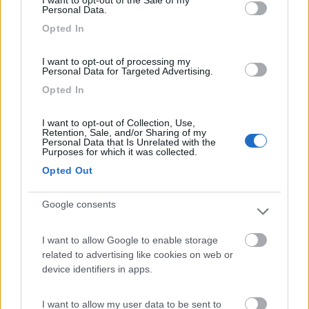
I want to opt-out of the Sale of my
Personal Data.
ne avrai spesi un bel po' e ti fermi davanti a 320? (non voglio
criticarti, ma farti riflettere... poi decidi tu)
Opted In
Io con uno specchio non originale lato guida del X250 sto
I want to opt-out of processing my
impazzendo ...
Personal Data for Targeted Advertising.
Opted In
I want to opt-out of Collection, Use,
Retention, Sale, and/or Sharing of my
Personal Data that Is Unrelated with the
Purposes for which it was collected.
Opted Out
Google consents
I want to allow Google to enable storage
related to advertising like cookies on web or
11
MaxCancer
device identifiers in apps.
570
Inserito il
21/09/2018
alle:
16:14:35
I want to allow my user data to be sent to