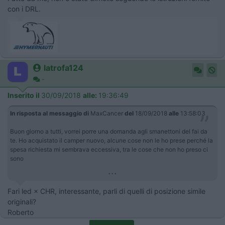
con i DRL.
latrofa124
-
Inserito il
30/09/2018
alle:
19:36:49
In risposta al messaggio di
MaxCancer
del
18/09/2018
alle
13:58:03
Buon giorno a tutti, vorrei porre una domanda agli smanettoni del fai da
te. Ho acquistato il camper nuovo, alcune cose non le ho prese perché la
spesa richiesta mi sembrava eccessiva, tra le cose che non ho preso ci
sono
...
Fari led × CHR, interessante, parli di quelli di posizione simile
originali?
Roberto