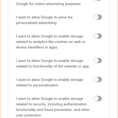
Google for online advertising purposes.
In risposta al messaggio di
mr70it
del
19/09/2018
alle
22:13:09
320 sono tanti ma tieni conto dei vantaggi: -nessun possibile problema di
I want to allow Google to send me
compatibilità -nessun sbattimento (e costo) di montaggio -miglior
personalized advertising.
risultato ne avrai spesi un bel po' e ti fermi davanti a 320? (non voglio
criticarti, ma farti riflettere... poi decidi tu) Io con uno specchio non
originale lato guida del X250 sto impazzendo ...
I want to allow Google to enable storage
related to analytics like cookies on web or
ho peccato d'ingenuita pensavo si trovassero come per le auto,
device identifiers in apps.
se guardi il sito Xenonpertutti capisci cosa intendo
www.maxcancer.net
I want to allow Google to enable storage
related to functionality of the website or app.
16
marinox
5358
I want to allow Google to enable storage
related to personalization.
Inserito il
23/09/2018
alle:
16:24:32
ciao visto e considerato che sul daily del 2012 non ci sono
nemmeno in aftermarket ,ma volevo qualcosa che si vedesse
I want to allow Google to enable storage
anche di giorno e ho acquistato da BEPS dei fanali lunghi una
related to security, including authentication
decina di cm che ho applicato sui fianchi della mascherina
functionality and fraud prevention, and other
radiatore poca spesa ( una ventina di euro ) giusta resa . il
user protection.