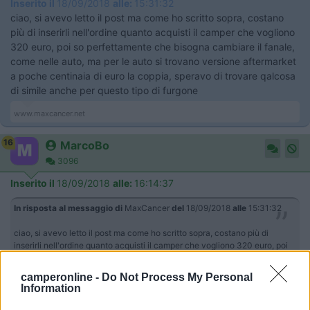
Inserito il
18/09/2018
alle:
15:31:32
ciao, si avevo letto il post ma come ho scritto sopra, costano
più di inserirli nell'ordine quanto acquisti il camper che vogliono
320 euro, poi so perfettamente che bisogna cambiare il fanale,
come nelle auto, ma per le auto si trovano versione aftermarket
a poche centinaia di euro la coppia, speravo di trovare qalcosa
di simile anche per questo tipo di furgone
www.maxcancer.net
16
MarcoBo
3096
Inserito il
18/09/2018
alle:
16:14:37
In risposta al messaggio di
MaxCancer
del
18/09/2018
alle
15:31:32
ciao, si avevo letto il post ma come ho scritto sopra, costano più di
inserirli nell'ordine quanto acquisti il camper che vogliono 320 euro, poi
so perfettamente che bisogna cambiare il fanale, come nelle auto, ma per
le auto si trovano versione aftermarket a poche centinaia di euro la
camperonline -
Do Not Process My Personal
coppia, speravo di trovare qalcosa di simile anche per questo tipo di
Information
furgone