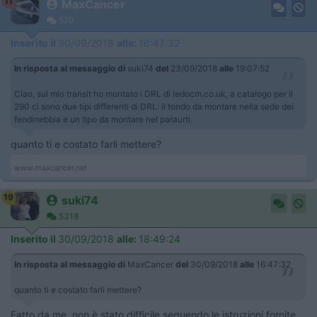
11
MaxCancer
570
Inserito il
30/09/2018
alle:
16:47:32
In risposta al messaggio di
suki74
del
23/09/2018
alle
19:07:52
Ciao, sul mio transit ho montato i DRL di ledocm.co.uk, a catalogo per il
290 ci sono due tipi differenti di DRL: il tondo da montare nella sede dei
fendinebbia e un tipo da montare nel paraurti.
quanto ti e costato farli mettere?
www.maxcancer.net
19
suki74
5318
Inserito il
30/09/2018
alle:
18:49:24
In risposta al messaggio di
MaxCancer
del
30/09/2018
alle
16:47:32
quanto ti e costato farli mettere?
Fatto da me, non è stato difficile seguendo le istruzioni fornite