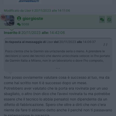
Modificato da Lbor il 20/11/2023 alle 14:11:06
10
giorgioste
5069
Inserito il
20/11/2023
alle:
14:42:06
In risposta al messaggio di
Lbor
del
20/11/2023
alle
14:06:37
Poco c’entra che la Garmin sia un’azienda seria o meno. A prendere le
decisioni ci sono dei tecnici che danno un’occhiata veloce: io l’ho portato
da Garmin Italia a Milano, non in un laboratorio o dove l’ho comprato,
...
Non posso ovviamente valutare cosa è successo al tuo, ma da
come hai scritto non ti è successo dopo un mese.
Potrebbero aver valutato che la porta era rovinata per un uso
sbagliato, o altro (non dico che l'avevi rovinata tu ma potrebbe
essere che il tecnico lo abbia pensato) non dipendente da un
difetto di fabbricazione. Spero che oltre a dirti che non c'era
niente da fare ti abbiano detto anche il perché non ti passavano
la sistemazione in garanzia.