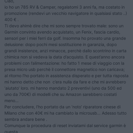
Ciao,
io ho un 785 RV & Camper, regalatomi 3 anni fa, ma costato in
promozione (rendevi un vecchio navigatore in qualsiasi stato ..)
400 € .
Ti devo ahimè dire che mi sono sempre trovato male: sono un
Garmin convinto avendo acquistato, un Fenix, fascia cardio,
sensori per i miei ferri da golf. Insomma ho provato una grande
delusione: dopo pochi mesi sostituzione in garanzia, dopo
grandi insistenze, anzi minacce, perchè dallo scontrino in carta
chimica non si vedeva la data d’acquisto. E quest’anno ancora
problemi con l’alimentazione: ho fatto 1 mese di viaggio con la
presa micro usb perchè il connettore magnetico non caricava;
al ritorno l’ho portato in assistenza disperato e per tutta risposta
mi hanno detto che non c’era nulla da fare e che mi avrebbero
‘aiutato’ loro. mi hanno mandato 2 preventivi (uno da 500 ed
uno da 700€) di modelli che su Amazon sarebbero costati
meno…
Per concludere, l’ho portato da un ‘noto’ riparatore cinese di
Milano che con 40€ mi ha cambiato la microusb… Adesso tutto
sembra andare bene .
Comunque la procedura di reset inviatami dal service garmin è
questa