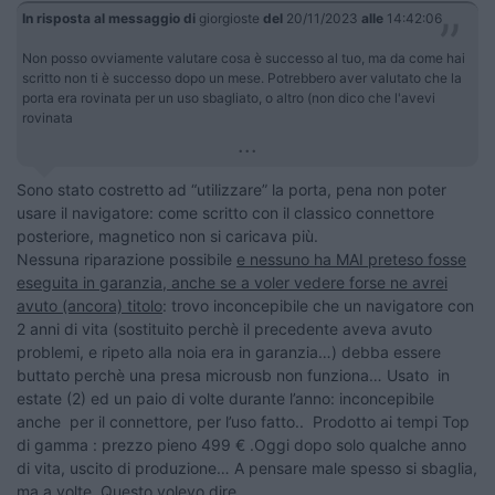
In risposta al messaggio di
giorgioste
del
20/11/2023
alle
14:42:06
Non posso ovviamente valutare cosa è successo al tuo, ma da come hai
scritto non ti è successo dopo un mese. Potrebbero aver valutato che la
porta era rovinata per un uso sbagliato, o altro (non dico che l'avevi
rovinata
...
Sono stato costretto ad “utilizzare” la porta, pena non poter
usare il navigatore: come scritto con il classico connettore
posteriore, magnetico non si caricava più.
Nessuna riparazione possibile
e nessuno ha MAI preteso fosse
eseguita in garanzia, anche se a voler vedere forse ne avrei
avuto (ancora) titolo
: trovo inconcepibile che un navigatore con
2 anni di vita (sostituito perchè il precedente aveva avuto
problemi, e ripeto alla noia era in garanzia…) debba essere
buttato perchè una presa microusb non funziona… Usato in
estate (2) ed un paio di volte durante l’anno: inconcepibile
anche per il connettore, per l’uso fatto.. Prodotto ai tempi Top
di gamma : prezzo pieno 499 € .Oggi dopo solo qualche anno
di vita, uscito di produzione… A pensare male spesso si sbaglia,
ma a volte..Questo volevo dire.