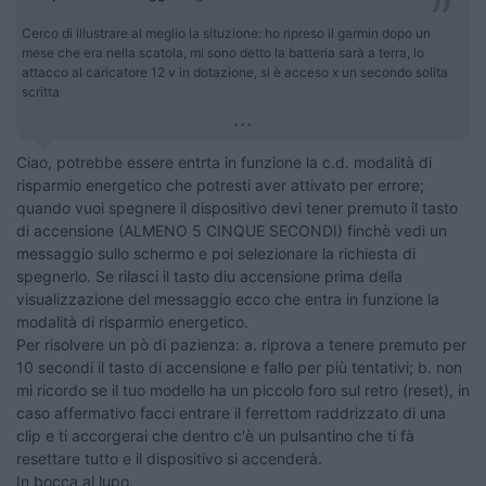
Cerco di illustrare al meglio la situzione: ho ripreso il garmin dopo un
mese che era nella scatola, mi sono detto la batteria sarà a terra, lo
attacco al caricatore 12 v in dotazione, si è acceso x un secondo solita
scritta
...
Ciao, potrebbe essere entrta in funzione la c.d. modalità di
risparmio energetico che potresti aver attivato per errore;
quando vuoi spegnere il dispositivo devi tener premuto il tasto
di accensione (ALMENO 5 CINQUE SECONDI) finchè vedi un
messaggio sullo schermo e poi selezionare la richiesta di
spegnerlo. Se rilasci il tasto diu accensione prima della
visualizzazione del messaggio ecco che entra in funzione la
modalità di risparmio energetico.
Per risolvere un pò di pazienza: a. riprova a tenere premuto per
10 secondi il tasto di accensione e fallo per più tentativi; b. non
mi ricordo se il tuo modello ha un piccolo foro sul retro (reset), in
caso affermativo facci entrare il ferrettom raddrizzato di una
clip e ti accorgerai che dentro c'è un pulsantino che ti fà
resettare tutto e il dispositivo si accenderà.
In bocca al lupo.