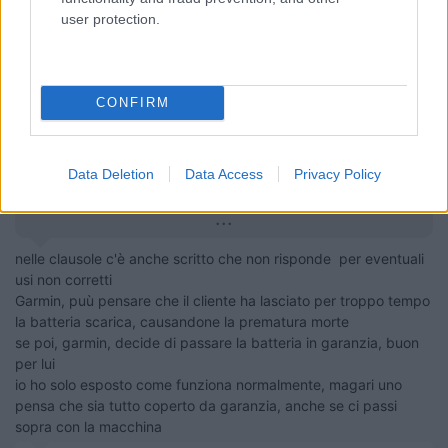
user protection.
16
impiegatodel...
30958
Inserito il
20/11/2023
alle:
13:21:53
CONFIRM
In risposta al messaggio di
giorgioste
del
20/11/2023
alle
12:21:55
Nelle clausole c'è scritto Sono esclusi dalla garanzia anche i materiali
Data Deletion
Data Access
Privacy Policy
soggetti ad usura (inclusi fusibili, batterie, cinghie, ventole o le parti
meccaniche connesse) salvo che l’usura o il danno siano imputabili ad
...
nelle clausole c'è anche scritto che non risponde per eventuali
usi non corretti
Garmin, puù pensare che il cliente ha lasciato per troppo tempo
la batteria scarica, causandone la prematura morte
se poi, garmin, decide di passare la batteria in garanzia, buon
per lui
io ho solo esposto come funziona normalmente, magari uno
pensa che sia tutto coperto da garanzia, anche se ci passi
sopra con la macchina