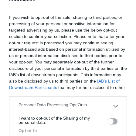
Inserito il
20/11/2023
alle:
10:05:24
Ciao, io comunque ti consiglio di sentire l'assistenza. Anche io
ho avuto un problema col 795 (ed effettivamente i Garmin
If you wish to opt-out of the sale, sharing to third parties, or
precedenti mi sembravano più affidabili), mi hanno aperto la
processing of your personal or sensitive information for
pratica, gliel'ho spedito (a loro spese) e dopo poco me ne
targeted advertising by us, please use the below opt-out
hanno tornato uno nuovo.
section to confirm your selection. Please note that after your
Anche se il reset funzionasse, visto che è nuovo nuovo, lo farei
opt-out request is processed you may continue seeing
fare a loro.
interest-based ads based on personal information utilized by
us or personal information disclosed to third parties prior to
Il dubbio è l'inizio della conoscenza.
your opt-out. You may separately opt-out of the further
disclosure of your personal information by third parties on the
16
naldorm
IAB’s list of downstream participants. This information may
1077
also be disclosed by us to third parties on the
IAB’s List of
Downstream Participants
that may further disclose it to other
Inserito il
20/11/2023
alle:
10:59:58
third parties.
Problemi di garanzia con 30 giorni di vita non penso proprio, lo
dovranno sostituire.
Personal Data Processing Opt Outs
Please note that this website/app uses one or more Google
services and may gather and store information including but
Fernando
I want to opt-out of the Sharing of my
not limited to your visit or usage behaviour. You may click to
personal data.
grant or deny consent to Google and its third-party tags to
16
impiegatodel...
Opted In
use your data for below specified purposes in below Google