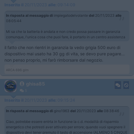
Inserito il
20/11/2023
alle:
09:14:09
In risposta al messaggio di
impiegatodelvolante
del
20/11/2023
alle
08:05:44
Mi sa che la batteria è andata e non credo possa passare in garanzia
comunque, l'unica cosa che puoi fare, è portarlo in un centro assistenza
il fatto che non rientri in garanzia la vedo grigia 500 euro di
dispositivo mai usato ha 30 gg di vita, se devo pure pagare...
non penso proprio, mi farò rimborsare dal negozio.
ARCA 696 glm
ghisa85
5
Inserito il
20/11/2023
alle:
09:15:24
In risposta al messaggio di
gino1963
del
20/11/2023
alle
08:38:46
Ciao, potrebbe essere entrta in funzione la c.d. modalità di risparmio
energetico che potresti aver attivato per errore; quando vuoi spegnere il
dispositivo devi tener premuto il tasto di accensione (ALMENO 5 CINQUE