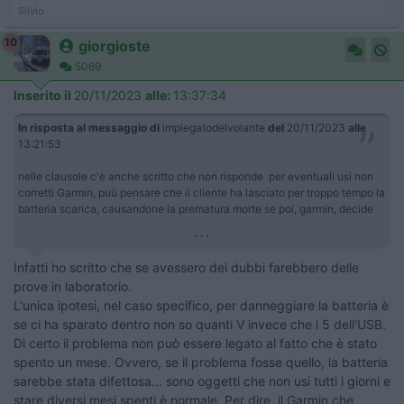
Silvio
10
giorgioste
5069
Inserito il
20/11/2023
alle:
13:37:34
In risposta al messaggio di
impiegatodelvolante
del
20/11/2023
alle
13:21:53
nelle clausole c'è anche scritto che non risponde per eventuali usi non
corretti Garmin, puù pensare che il cliente ha lasciato per troppo tempo la
batteria scarica, causandone la prematura morte se poi, garmin, decide
...
Infatti ho scritto che se avessero dei dubbi farebbero delle
prove in laboratorio.
L'unica ipotesi, nel caso specifico, per danneggiare la batteria è
se ci ha sparato dentro non so quanti V invece che i 5 dell'USB.
Di certo il problema non può essere legato al fatto che è stato
spento un mese. Ovvero, se il problema fosse quello, la batteria
sarebbe stata difettosa... sono oggetti che non usi tutti i giorni e
stare diversi mesi spenti è normale. Per dire, il Garmin che