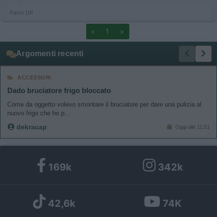
Paolo DR
<
1
>
Argomenti recenti
ACCESSORI
Dado bruciatore frigo bloccato
Come da oggetto volevo smontare il bruciatore per dare una pulizia al
nuovo frigo che ho p...
dekracap
Oggi alle 11:51
169k
342k
42,6k
74K