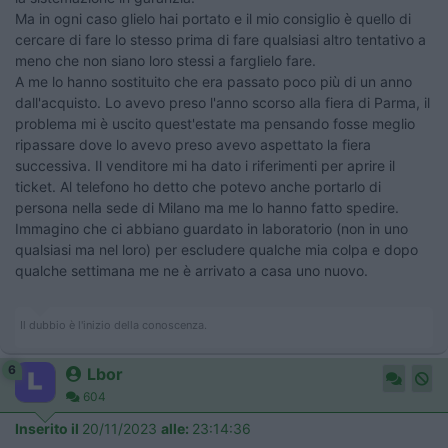
Ma in ogni caso glielo hai portato e il mio consiglio è quello di
cercare di fare lo stesso prima di fare qualsiasi altro tentativo a
meno che non siano loro stessi a farglielo fare.
A me lo hanno sostituito che era passato poco più di un anno
dall'acquisto. Lo avevo preso l'anno scorso alla fiera di Parma, il
problema mi è uscito quest'estate ma pensando fosse meglio
ripassare dove lo avevo preso avevo aspettato la fiera
successiva. Il venditore mi ha dato i riferimenti per aprire il
ticket. Al telefono ho detto che potevo anche portarlo di
persona nella sede di Milano ma me lo hanno fatto spedire.
Immagino che ci abbiano guardato in laboratorio (non in uno
qualsiasi ma nel loro) per escludere qualche mia colpa e dopo
qualche settimana me ne è arrivato a casa uno nuovo.
Il dubbio è l'inizio della conoscenza.
6
Lbor
604
Inserito il
20/11/2023
alle:
23:14:36