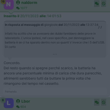
16
naldorm
1077
Inserito il
20/11/2023
alle:
14:01:53
In risposta al messaggio di
giorgioste
del
20/11/2023
alle
13:37:34
Infatti ho scritto che se avessero dei dubbi farebbero delle prove in
laboratorio. L'unica ipotesi, nel caso specifico, per danneggiare la
batteria è se ci ha sparato dentro non so quanti V invece che i 5 dell'USB.
Di certo
...
Concordo.
Del resto quando si spegne perché scarico, la batteria ha
ancora una percentuale minima di carica che dura parecchio,
altrimenti sarebbero tutti da buttare la prima volta che
rimangono del tempo nel cassetto.
Fernando
6
Lbor
604