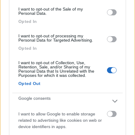
30958
consent section.
I want to opt-out of the Sale of my
Inserito il
20/11/2023
alle:
11:23:41
Personal Data.
In risposta al messaggio di
naldorm
del
20/11/2023
alle
10:59:58
Opted In
Problemi di garanzia con 30 giorni di vita non penso proprio, lo dovranno
I want to opt-out of processing my
sostituire.
Personal Data for Targeted Advertising.
Se è la batteria, ho dei dubbi che passi in garanzia, e dovrebbe
Opted In
essere scritto sulle condizioni
se invece è un problema elettronico, è un altro discorso
I want to opt-out of Collection, Use,
Retention, Sale, and/or Sharing of my
Silvio
Personal Data that Is Unrelated with the
Purposes for which it was collected.
10
giorgioste
Opted Out
5069
Google consents
Inserito il
20/11/2023
alle:
12:21:55
In risposta al messaggio di
impiegatodelvolante
del
20/11/2023
alle
I want to allow Google to enable storage
11:23:41
related to advertising like cookies on web or
Se è la batteria, ho dei dubbi che passi in garanzia, e dovrebbe essere
device identifiers in apps.
scritto sulle condizioni se invece è un problema elettronico, è un altro