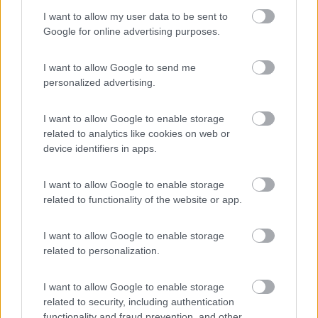
discorso
I want to allow my user data to be sent to
Nelle clausole c'è scritto
Google for online advertising purposes.
Sono esclusi dalla garanzia anche i materiali soggetti ad usura
I want to allow Google to send me
(inclusi fusibili, batterie, cinghie, ventole o le parti meccaniche
personalized advertising.
connesse) salvo che l’usura o il danno siano imputabili ad un
difetto del materiale o di fabbrica esistente al momento della
consegna.
I want to allow Google to enable storage
related to analytics like cookies on web or
Per esperienza diretta ritengo la Garmin una società seria, di
device identifiers in apps.
certo non si attacca ad un cavillo dando la colpa all'usura della
batteria per un navigatore di un mese. Al limite fa qualche
I want to allow Google to enable storage
verifica quando gli arriva in laboratorio.
related to functionality of the website or app.
I want to allow Google to enable storage
related to personalization.
I want to allow Google to enable storage
related to security, including authentication
Il dubbio è l'inizio della conoscenza.
functionality and fraud prevention, and other