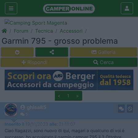
Forum
Tecnica
Accessori
Garmin 795 - grosso problema
Galleria
Rispondi
Cerca
<
1
>
ghisa85
5
Inserito il
19/11/2023
alle:
21:11:07
Ciao Ragazzi, sono nuovo di qui, magari a qualcuno di voi è
successo, ho acquistato il garmin camper 795 il 3 Ottobre