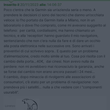
Inserito il
20/11/2023
alle:
14:06:37
Poco c’entra che la Garmin sia un’azienda seria o meno. A
prendere le decisioni ci sono dei tecnici che danno un’occhiata
veloce: io l’ho portato da Garmin Italia a Milano, non in un
laboratorio o dove l’ho comprato, come mi avevano suggerito al
telefono: per carità, cordialissimi, ma hanno chiamato un
tecnico, e alla ‘reception’ hanno guardato il mio navigatore,
sentenziando che non c’era nulla da fare e di dare un occhio
alla posta elettronica nelle successive ore. Sono arrivati i
preventivi di cui scrivevo sopra.. E questo per un problema
d’alimentazione, credo molto simile al tuo. Cosa poi risolta con il
cambio della porta…40€, dai cinesi. Non avevo nulla da
perdere: non mi avrebbero mai riconosciuto la garanzia, anche
se forse dal cambio non erano ancora passati i 24 mesi…
Il cambio, dopo minaccia di rivolgermi alle associazioni di
consumatori, c’è stato per un problema di navigazione: non
prendeva più i satelliti… nulla a che vedere con i “componenti
usurabili”.
Lorenzo