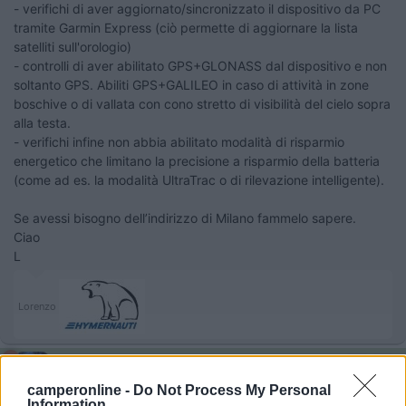
- verifichi di aver aggiornato/sincronizzato il dispositivo da PC
tramite Garmin Express (ciò permette di aggiornare la lista
satelliti sull'orologio)
- controlli di aver abilitato GPS+GLONASS dal dispositivo e non
soltanto GPS. Abiliti GPS+GALILEO in caso di attività in zone
boschive o di vallata con cono stretto di visibilità del cielo sopra
alla testa.
- verifichi infine non abbia abilitato modalità di risparmio
energetico che limitano la precisione a risparmio della batteria
(come ad es. la modalità UltraTrac o di rilevazione intelligente).
Se avessi bisogno dell’indirizzo di Milano fammelo sapere.
Ciao
L
Lorenzo
10
giorgioste
5069
camperonline -
Do Not Process My Personal
Information