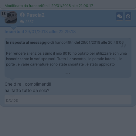
Modificato da franco49tn il 29/01/2018 alle 21:00:17
13
Pascia2
2557
Inserito il
29/01/2018
alle:
22:29:18
In risposta al messaggio di
franco49tn
del
29/01/2018
alle
20:48:06
Per rendere silenziosissimo il mio 8010 ho optato per utilizzare schiuma
isonorizzante in vari spessori. Tutto il cruscotto , le paratie laterali , le
porte .le varie carenature sono state smontate , è stato applicato
...
Che dire , complimenti!!
hai fatto tutto da solo?
DAVIDE