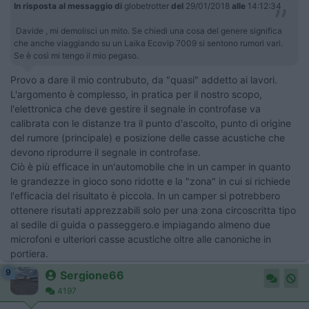
In risposta al messaggio di
globetrotter
del
29/01/2018
alle
14:12:34
Davide , mi demolisci un mito. Se chiedi una cosa del genere significa
che anche viaggiando su un Laika Ecovip 7009 si sentono rumori vari.
Se è così mi tengo il mio pegaso.
Provo a dare il mio contrubuto, da "quasi" addetto ai lavori.
L'argomento è complesso, in pratica per il nostro scopo,
l'elettronica che deve gestire il segnale in controfase va
calibrata con le distanze tra il punto d'ascolto, punto di origine
del rumore (principale) e posizione delle casse acustiche che
devono riprodurre il segnale in controfase.
Ciò è più efficace in un'automobile che in un camper in quanto
le grandezze in gioco sono ridotte e la "zona" in cui si richiede
l'efficacia del risultato è piccola. In un camper si potrebbero
ottenere risutati apprezzabili solo per una zona circoscritta tipo
al sedile di guida o passeggero.e impiagando almeno due
microfoni e ulteriori casse acustiche oltre alle canoniche in
portiera.
9
Sergione66
4197