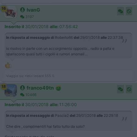
16
IvanG
3197
Inserito il
30/01/2018
alle:
07:56:42
In risposta al messaggio di
Roberto66
del
29/01/2018
alle
22:37:38
io risolvo in parte con un accorgimento opposto... radio a palla e
spariscono quasi tutti i cigolii e rumori anomali ...
Viaggio su: Helix Izoard 555 S
18
franco49tn
10466
Inserito il
30/01/2018
alle:
11:26:00
In risposta al messaggio di
Pascia2
del
29/01/2018
alle
22:29:18
Che dire , complimenti!! hai fatto tutto da solo?