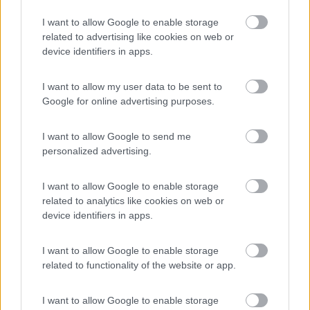
2557
I want to allow Google to enable storage
Inserito il
29/01/2018
alle:
20:45:19
related to advertising like cookies on web or
device identifiers in apps.
In risposta al messaggio di
riccardo23
del
29/01/2018
alle
20:02:58
Provo a dare il mio contrubuto, da quasi addetto ai lavori. L'argomento è
I want to allow my user data to be sent to
complesso, in pratica per il nostro scopo, l'elettronica che deve gestire il
Google for online advertising purposes.
segnale in controfase va calibrata con le distanze tra il punto d'ascolto,
...
I want to allow Google to send me
Ottenere risultati apprezzabili solo per il conducente per me
personalized advertising.
sarebbe una vittoria.
La moglie non si accorge nemmeno di avere il finestrino aperto
I want to allow Google to enable storage
in autostrada...
related to analytics like cookies on web or
device identifiers in apps.
DAVIDE
18
franco49tn
I want to allow Google to enable storage
related to functionality of the website or app.
10466
Inserito il
29/01/2018
alle:
20:48:06
I want to allow Google to enable storage
Per rendere "silenziosissimo" il mio 8010 ho optato per