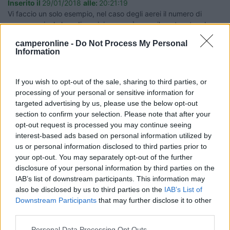
Inserito il
29/01/2018
alle:
20:21:19
Vi faccio un solo esempio, nel caso degli aerei il numero di
passeggeri e la loro disposizione così come il contenuto e la
disposizione dei bagagli nelle cappelliere generava una
camperonline -
Do Not Process My Personal
casistica sterminata di frequenze e risonanze da contrastare ...
Information
Pensate solo a quello che c'è a bordo nei vari vani di
stoccaggio ed il numero e la disposizione delle persone a bordo
If you wish to opt-out of the sale, sharing to third parties, or
di un camper.
processing of your personal or sensitive information for
Già un buon motivo per rendere impossibile mettere a punto un
targeted advertising by us, please use the below opt-out
sistema su grande scala.
section to confirm your selection. Please note that after your
Servirebbe un sistema che auto apprende e che si calibra
opt-out request is processed you may continue seeing
autonomamente campionando i dati mano a mano che si
interest-based ads based on personal information utilized by
presentano.
us or personal information disclosed to third parties prior to
Roba da far impallidire anche un super computer ...
your opt-out. You may separately opt-out of the further
disclosure of your personal information by third parties on the
Motori silenziosi, strade in buone condizioni, gomme con profili
IAB’s list of downstream participants. This information may
che minimizzano il rumore, e cura nel posizionare le cose
also be disclosed by us to third parties on the
IAB’s List of
all'interno del camper sono già un deciso passo avanti nella
Downstream Participants
that may further disclose it to other
direzione del confort acustico.
third parties.
Sergio - Genova - Carthago Liner 65LE (Jeegolino)
Personal Data Processing Opt Outs