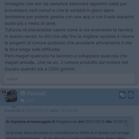
Immagino che non sia semplice elaborare algoritmi validi per
processare certi rumori e che le variabili in gioco siano
tantissime per poterle gestire con una app e con il solo impianto
audio più o meno di serie.
Tuttavia mi piacerebbe capire come si sta evolvendo la tecnica
in questo senso: tu dici che alla fine la migliore opzione è ridurre
le sorgenti di rumore piuttosto che annullarle attivamente il che
la dice lunga sulle difficoltà.
Però magari qualcuno ha lavorato a sviluppare qualcosa che
magari annulla...che ne so...il rumore prodotto dal motore del
Ducato quando sta a 2200 giri/min
DAVIDE
13
Pascia2
2557
Inserito il
29/01/2018
alle:
16:54:40
In risposta al messaggio di
IlVagabondo
del
29/01/2018
alle
16:36:13
Io la vedo dura annullare in controfasce lo strillìo di 4 donne con un'app
ed uno smartphone... mi sa che mi ci vuole un Mainframe degno della