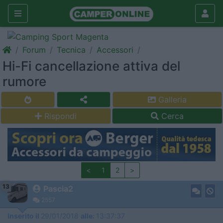
Forum
Tecnica
Accessori
Hi-Fi cancellazione attiva del
rumore
Galleria
Rispondi
Cerca
<
1
2
>
13
Pascia2
2557
Inserito il
29/01/2018
alle:
13:37:37