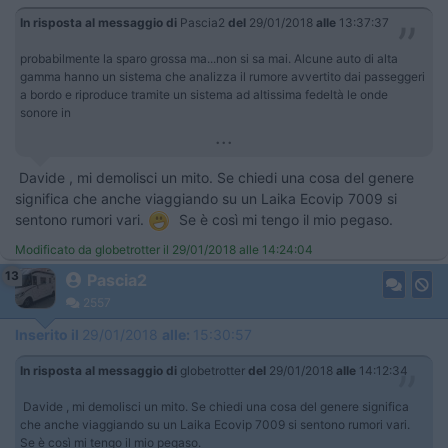
In risposta al messaggio di
Pascia2
del
29/01/2018
alle
13:37:37
probabilmente la sparo grossa ma...non si sa mai. Alcune auto di alta
gamma hanno un sistema che analizza il rumore avvertito dai passeggeri
a bordo e riproduce tramite un sistema ad altissima fedeltà le onde
sonore in
...
Davide , mi demolisci un mito. Se chiedi una cosa del genere
significa che anche viaggiando su un Laika Ecovip 7009 si
sentono rumori vari.
Se è così mi tengo il mio pegaso.
Modificato da globetrotter il 29/01/2018 alle 14:24:04
13
Pascia2
2557
Inserito il
29/01/2018
alle:
15:30:57
In risposta al messaggio di
globetrotter
del
29/01/2018
alle
14:12:34
Davide , mi demolisci un mito. Se chiedi una cosa del genere significa
che anche viaggiando su un Laika Ecovip 7009 si sentono rumori vari.
Se è così mi tengo il mio pegaso.