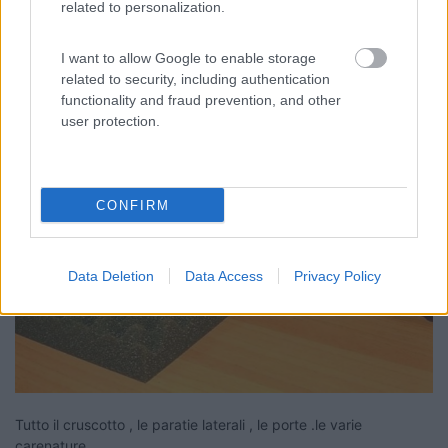
related to personalization.
utilizzare
schiuma isonorizzante in vari spessori.
I want to allow Google to enable storage
related to security, including authentication
functionality and fraud prevention, and other
user protection.
CONFIRM
Data Deletion
Data Access
Privacy Policy
Tutto il cruscotto , le paratie laterali , le porte .le varie
carenature