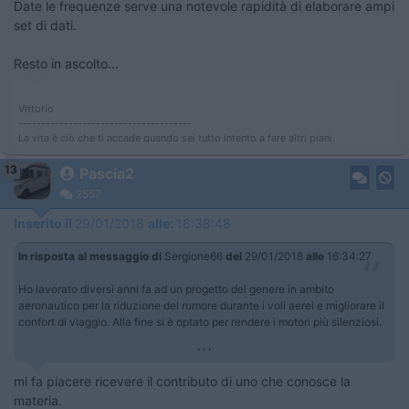
Date le frequenze serve una notevole rapidità di elaborare ampi
set di dati.
Resto in ascolto...
Vittorio
--------------------------------------
La vita è ciò che ti accade quando sei tutto intento a fare altri piani.
13
Pascia2
2557
Inserito il
29/01/2018
alle:
16:38:48
In risposta al messaggio di
Sergione66
del
29/01/2018
alle
16:34:27
Ho lavorato diversi anni fa ad un progetto del genere in ambito
aeronautico per la riduzione del rumore durante i voli aerei e migliorare il
confort di viaggio. Alla fine si è optato per rendere i motori più silenziosi.
...
mi fa piacere ricevere il contributo di uno che conosce la
materia.