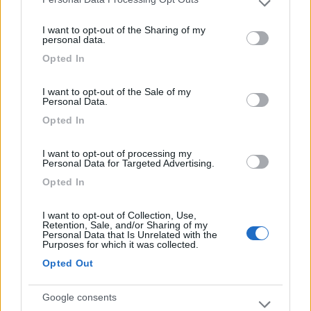
Please note that this website/app uses one or more Google
13
Pascia2
services and may gather and store information including but
I want to opt-out of the Sharing of my
not limited to your visit or usage behaviour. You may click to
2557
personal data.
grant or deny consent to Google and its third-party tags to
Inserito il
29/01/2018
alle:
20:43:35
Opted In
use your data for below specified purposes in below Google
consent section.
In risposta al messaggio di
Sergione66
del
29/01/2018
alle
20:21:19
I want to opt-out of the Sale of my
Personal Data.
Vi faccio un solo esempio, nel caso degli aerei il numero di passeggeri e
Opted In
la loro disposizione così come il contenuto e la disposizione dei bagagli
nelle cappelliere generava una casistica sterminata di frequenze e
risonanze
I want to opt-out of processing my
...
Personal Data for Targeted Advertising.
Opted In
Capito Sergio
ma l’unica variabile controllabile sarebbe la disposizione delle
I want to opt-out of Collection, Use,
cose a bordo.
Retention, Sale, and/or Sharing of my
Sfido a ottenere risultati per strade asfaltate bene e altro...
Personal Data that Is Unrelated with the
Purposes for which it was collected.
Opted Out
DAVIDE
Google consents
13
Pascia2