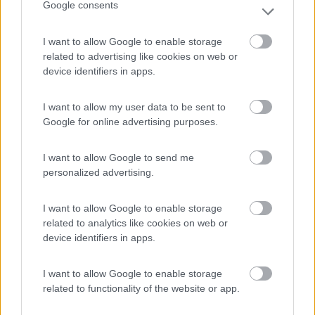
Google consents
19
ecostar
I want to allow Google to enable storage
37388
related to advertising like cookies on web or
device identifiers in apps.
Inserito il
15/07/2019
alle:
00:01:11
In risposta al messaggio di
Hunter85
del
14/07/2019
alle
23:21:44
I want to allow my user data to be sent to
Google for online advertising purposes.
Ciao Mario... Niente in particolare, ventilatori, dremel,, TV computer,
piccoli avvitatore.. ma visto che onda pura va bene per tutto e onda
modificata mi pare che no, prendo onda pura... Costa di più, ma visto che
I want to allow Google to send me
il mio vattaggio ideale è 300/400 watt, il costo è abbordabile. .
personalized advertising.
ok ma visto cosa ci alimentii a mio parere sempre da profano
I want to allow Google to enable storage
andava bene anche un onda modificata con minor costo e in
related to analytics like cookies on web or
proporzione meno assorbimento
device identifiers in apps.
mario
I want to allow Google to enable storage
10
il tornitore
related to functionality of the website or app.
6259