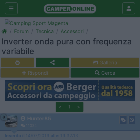
Forum
Tecnica
Accessori
Inverter onda pura con frequenza
variabile
Galleria
Rispondi
Cerca
<
1
>
8
Hunter85
11024
Inserito il
14/07/2019
alle:
19:32:13