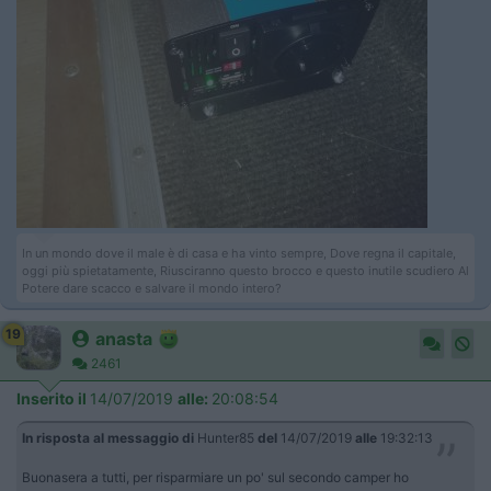
In un mondo dove il male è di casa e ha vinto sempre, Dove regna il capitale,
oggi più spietatamente, Riusciranno questo brocco e questo inutile scudiero Al
Potere dare scacco e salvare il mondo intero?
19
anasta
2461
Inserito il
14/07/2019
alle:
20:08:54
In risposta al messaggio di
Hunter85
del
14/07/2019
alle
19:32:13
Buonasera a tutti, per risparmiare un po' sul secondo camper ho