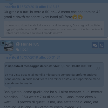
Inserito il
15/07/2019
alle:
11:18:15
Ok grazie a tutti lo terrò a 50 hz... A meno che non tornino 42
gradi e dovrò mandare i ventilatori più forte
In un mondo dove il male è di casa e ha vinto sempre, Dove regna il capitale,
oggi più spietatamente, Riusciranno questo brocco e questo inutile scudiero Al
Potere dare scacco e salvare il mondo intero?
8
Hunter85
11024
Inserito il
16/07/2019
alle:
00:31:31
In risposta al messaggio di
ecostar
del
15/07/2019
alle
00:01:11
ok ma visto cosa ci alimentii a mio parere sempre da profano andava
bene anche un onda modificata con minor costo e in proporzione meno
assorbimento mario
Bah questo, come quello che ho sull altro camper, é un inverter
piccolino... 350 watt e 700 di spunto... Consumano circa 6
watt... E il prezzo di quest ultimo, una settantina di euro, era
comunque buono... Il victron mi costó invece 120...