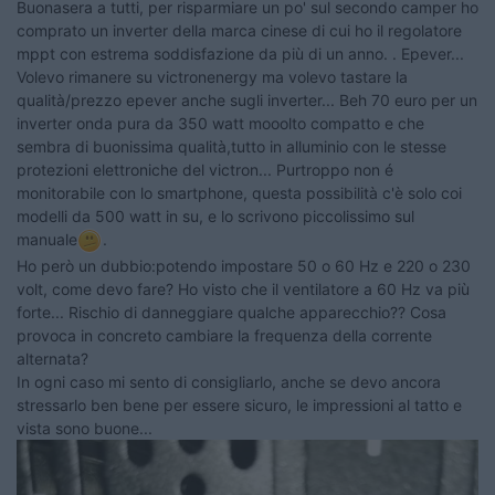
Buonasera a tutti, per risparmiare un po' sul secondo camper ho
comprato un inverter della marca cinese di cui ho il regolatore
mppt con estrema soddisfazione da più di un anno. . Epever...
Volevo rimanere su victronenergy ma volevo tastare la
qualità/prezzo epever anche sugli inverter... Beh 70 euro per un
inverter onda pura da 350 watt mooolto compatto e che
sembra di buonissima qualità,tutto in alluminio con le stesse
protezioni elettroniche del victron... Purtroppo non é
monitorabile con lo smartphone, questa possibilità c'è solo coi
modelli da 500 watt in su, e lo scrivono piccolissimo sul
manuale
​​​​​​.
Ho però un dubbio:potendo impostare 50 o 60 Hz e 220 o 230
volt, come devo fare? Ho visto che il ventilatore a 60 Hz va più
forte... Rischio di danneggiare qualche apparecchio?? Cosa
provoca in concreto cambiare la frequenza della corrente
alternata?
In ogni caso mi sento di consigliarlo, anche se devo ancora
stressarlo ben bene per essere sicuro, le impressioni al tatto e
vista sono buone...