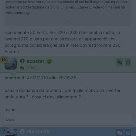
comprato un inverter della marca cinese di cui ho il regolatore mppt con
estrema soddisfazione da più di un anno. . Epever... Volevo rimanere su
victronenergy
...
sicuramente 50 hertz. Per 220 o 230 non cambia molto, io
lascerei 220 giusto per non stressare gli apparecchi che
colleghi, ma considera che ora in rete dovresti trovare 230.
Andrea
19
ecostar
37388
Inserito il
14/07/2019
alle:
20:16:38
banale domanda da profano , per quale motivo un inverter
onda pura ? , cosa ci devi alimentare ?
mario
Mario
8
Hunter85