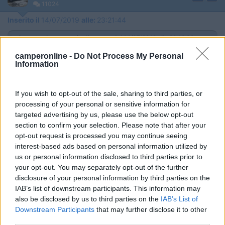
11024
Inserito il
14/07/2019
alle:
23:21:44
In risposta al messaggio di
ecostar
del
14/07/2019
alle
20:16:38
camperonline -
Do Not Process My Personal
banale domanda da profano , per quale motivo un inverter onda pura ? ,
Information
cosa ci devi alimentare ? mario
Ciao Mario... Niente in particolare, ventilatori, dremel,, TV
computer, piccoli avvitatore.. ma visto che onda pura va bene
If you wish to opt-out of the sale, sharing to third parties, or
per tutto e onda modificata mi pare che no, prendo onda pura...
processing of your personal or sensitive information for
Costa di più, ma visto che il mio vattaggio ideale è 300/400
targeted advertising by us, please use the below opt-out
watt, il costo è abbordabile. .
section to confirm your selection. Please note that after your
opt-out request is processed you may continue seeing
In un mondo dove il male è di casa e ha vinto sempre, Dove regna il capitale,
interest-based ads based on personal information utilized by
oggi più spietatamente, Riusciranno questo brocco e questo inutile scudiero Al
us or personal information disclosed to third parties prior to
Potere dare scacco e salvare il mondo intero?
your opt-out. You may separately opt-out of the further
disclosure of your personal information by third parties on the
8
Hunter85
IAB’s list of downstream participants. This information may
11024
also be disclosed by us to third parties on the
IAB’s List of
Inserito il
14/07/2019
alle:
23:22:52
Downstream Participants
that may further disclose it to other
third parties.