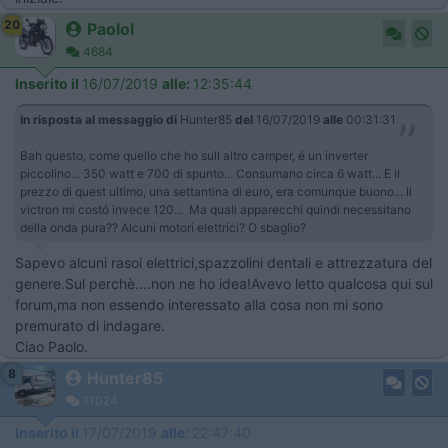
20
Paolol
4684
Inserito il
16/07/2019
alle:
12:35:44
In risposta al messaggio di
Hunter85
del
16/07/2019
alle
00:31:31
Bah questo, come quello che ho sull altro camper, é un inverter
piccolino... 350 watt e 700 di spunto... Consumano circa 6 watt... E il
prezzo di quest ultimo, una settantina di euro, era comunque buono... Il
victron mi costó invece 120... Ma quali apparecchi quindi necessitano
della onda pura?? Alcuni motori elettrici? O sbaglio?
Sapevo alcuni rasoi elettrici,spazzolini dentali e attrezzatura del
genere.Sul perchè....non ne ho idea!Avevo letto qualcosa qui sul
forum,ma non essendo interessato alla cosa non mi sono
premurato di indagare.
Ciao Paolo.
8
Hunter85
11024
Inserito il
17/07/2019
alle:
22:47:40