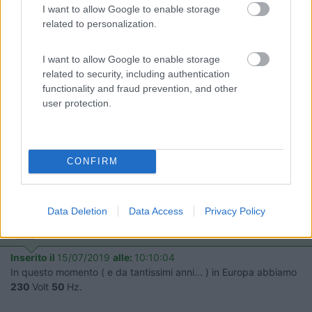
Inserito il
15/07/2019
alle:
00:18:15
I want to allow Google to enable storage
related to personalization.
In risposta al messaggio di
Hunter85
del
14/07/2019
alle
23:22:52
Grazie... Ma quindi perché il ventilatore va più forte a 60 hz​​​​​​?
I want to allow Google to enable storage
related to security, including authentication
Normale che a 60Hz il ventilatore va più forte (di un 20%)
functionality and fraud prevention, and other
poichè la velocità di sincronismo aumenta di un 20%. La
user protection.
velocità di sincronismo è la velocità di rotazione del campo
rotante, ovvero quella del campo magnetico generato
dall'avvolgimento dello statore.
Ovviamente andando più forte aumenterà anche
CONFIRM
l'assorbimento.
Il Fai Da Te a Opera d'Arte - Marco
Data Deletion
Data Access
Privacy Policy
20
Emme48
25028
Inserito il
15/07/2019
alle:
10:10:04
In questo momento ( e da tantissimi anni... ) in Europa abbiamo
230
Volt
50
Hz.