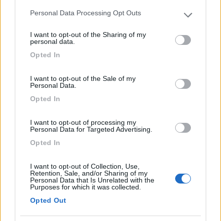
In risposta al messaggio di
anasta
del
14/07/2019
alle
20:08:54
Personal Data Processing Opt Outs
Please note that this website/app uses one or more Google
sicuramente 50 hertz. Per 220 o 230 non cambia molto, io lascerei 220
services and may gather and store information including but
giusto per non stressare gli apparecchi che colleghi, ma considera che
I want to opt-out of the Sharing of my
ora in rete dovresti trovare 230. Andrea
not limited to your visit or usage behaviour. You may click to
personal data.
grant or deny consent to Google and its third-party tags to
Grazie... Ma quindi perché il ventilatore va più forte a 60 hz
Opted In
use your data for below specified purposes in below Google
?
consent section.
I want to opt-out of the Sale of my
In un mondo dove il male è di casa e ha vinto sempre, Dove regna il capitale,
Personal Data.
oggi più spietatamente, Riusciranno questo brocco e questo inutile scudiero Al
Opted In
Potere dare scacco e salvare il mondo intero?
I want to opt-out of processing my
Personal Data for Targeted Advertising.
Opted In
I want to opt-out of Collection, Use,
Retention, Sale, and/or Sharing of my
Personal Data that Is Unrelated with the
Purposes for which it was collected.
Opted Out