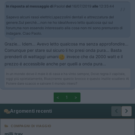
In risposta al messaggio di
Paolol
del
16/07/2019
alle
12:35:44
Sapevo alcuni rasoi elettrici,spazzolini dentali e attrezzatura del
genere.Sul perchè....non ne ho idea!Avevo letto qualcosa qui sul
forum,ma non essendo interessato alla cosa non mi sono premurato di
indagare. Ciao Paolo.
Grazie... Idem... Avevo letto qualcosa ma senza approfondire...
Comunque per stare sul sicuro li ho presi onda pura... Basta
prenderli di wattaggi umani
invece che da 2000 watt e il
prezzo é accessibile anche per quelli a onda pura...
In un mondo dove il male è di casa e ha vinto sempre, Dove regna il capitale,
oggi più spietatamente, Riusciranno questo brocco e questo inutile scudiero Al
Potere dare scacco e salvare il mondo intero?
<
1
>
Argomenti recenti
COMPAGNI DI VIAGGIO
milli trav