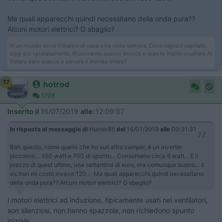
Ma quali apparecchi quindi necessitano della onda pura??
Alcuni motori elettrici? O sbaglio?
In un mondo dove il male è di casa e ha vinto sempre, Dove regna il capitale,
oggi più spietatamente, Riusciranno questo brocco e questo inutile scudiero Al
Potere dare scacco e salvare il mondo intero?
17
hotrod
1708
Inserito il
16/07/2019
alle:
12:09:57
In risposta al messaggio di
Hunter85
del
16/07/2019
alle
00:31:31
Bah questo, come quello che ho sull altro camper, é un inverter
piccolino... 350 watt e 700 di spunto... Consumano circa 6 watt... E il
prezzo di quest ultimo, una settantina di euro, era comunque buono... Il
victron mi costó invece 120... Ma quali apparecchi quindi necessitano
della onda pura?? Alcuni motori elettrici? O sbaglio?
I motori elettrici ad induzione, tipicamente usati nei ventilatori,
son silenziosi, non hanno spazzole, non richiedono spunto
iniziale.