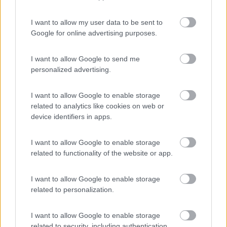
Ho visto che hai messo gli Skotty su una piastra per il
I want to allow my user data to be sent to
raffreddamento, ma l’intenzione era metterli affiancati per
Google for online advertising purposes.
evitare ombre, farò delle prove ....grazie
Il problema non è la gente che non comprende ma la gente che giudica quello
I want to allow Google to send me
che nemmeno comprende
personalized advertising.
ik6Amo
-
I want to allow Google to enable storage
related to analytics like cookies on web or
Inserito il
11/02/2019
alle:
12:42:50
device identifiers in apps.
In risposta al messaggio di
Grinza
del
10/02/2019
alle
19:52:20
I want to allow Google to enable storage
Ho visto che hai messo gli Skotty su una piastra per il raffreddamento, ma
related to functionality of the website or app.
l’intenzione era metterli affiancati per evitare ombre, farò delle prove
....grazie
I want to allow Google to enable storage
La piastra di raffreddamento l'ho ricavata unendo due pezzi di
related to personalization.
angolare d'alluminio acquistati presso un Brico.
Considerate le correnti in gioco, ma soprattutto il fatto che si
I want to allow Google to enable storage
tratta di tempi molto lunghi, è consigliabile metterla, anche se
related to security, including authentication