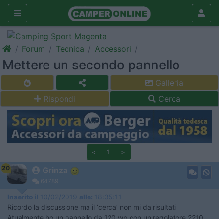
Forum
Tecnica
Accessori
Mettere un secondo pannello
Galleria
Rispondi
Cerca
<
1
>
20
Grinza
64789
Inserito il
10/02/2019
alle:
18:35:11
Ricordo la discussione ma il ‘cerca’ non mi da risultati
Atualmente ho un pannello da 120 wp con un regolatore 2210