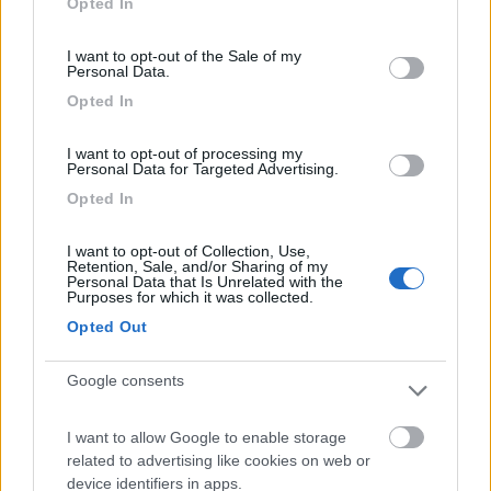
Opted In
L'esperienza?? E' la somma delle fregature!!!
use your data for below specified purposes in below Google
consent section.
I want to opt-out of the Sale of my
Personal Data.
Opted In
I want to opt-out of processing my
Personal Data for Targeted Advertising.
Opted In
I want to opt-out of Collection, Use,
Retention, Sale, and/or Sharing of my
Personal Data that Is Unrelated with the
Purposes for which it was collected.
20
Grinza
Opted Out
64789
Google consents
Inserito il
10/02/2019
alle:
19:52:20
In risposta al messaggio di
ik6Amo
del
10/02/2019
alle
19:29:20
I want to allow Google to enable storage
related to advertising like cookies on web or
Se vuoi un consiglio, monta i diodi. Se cerchi trovi anche come realizzare
il sistema di raffreddamento ed il perchè servono.
device identifiers in apps.