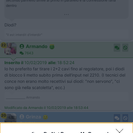
secondo pannello simile al primo in parallelo e la connessione farla
dentro
...
Diodi?
"il est interdit d'interdir"
22
Armando
7643
Inserito il
10/02/2019
alle:
18:52:24
Io ho preferito far tirare i 2+2 cavi fino al regolatore, poi i diodi
di blocco li metto subito prima dell'input nel 2210. (I tecnici del
conce non erano molto recettivi sui diodi: "non servono", "ci
sono già nella scatoletta", ecc.)
_____________ Armando
Modificato da Armando il 10/02/2019 alle 18:53:44
20
Grinza
64789
Inserito il
10/02/2019
alle:
19:16:01