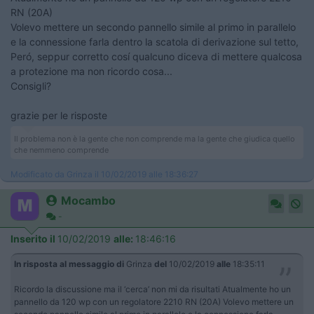
RN (20A)
Volevo mettere un secondo pannello simile al primo in parallelo
e la connessione farla dentro la scatola di derivazione sul tetto,
Peró, seppur corretto cosí qualcuno diceva di mettere qualcosa
a protezione ma non ricordo cosa...
Consigli?
grazie per le risposte
Il problema non è la gente che non comprende ma la gente che giudica quello
che nemmeno comprende
Modificato da Grinza il 10/02/2019 alle 18:36:27
Mocambo
-
Inserito il
10/02/2019
alle:
18:46:16
In risposta al messaggio di
Grinza
del
10/02/2019
alle
18:35:11
Ricordo la discussione ma il ‘cerca’ non mi da risultati Atualmente ho un
pannello da 120 wp con un regolatore 2210 RN (20A) Volevo mettere un