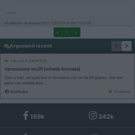
franco
Modificato da doralal108 il 11/02/2019 alle 15:12:36
<
1
>
Argomenti recenti
CELLULA ABITATIVA
riprarazione tec29 (scheda bruciata)
Ciao a tutti, se qualcuno si ritrovasse con un tec29 guasto, che non
parte con scheda bruc...
dotttubo
29 minuti fa
169k
342k