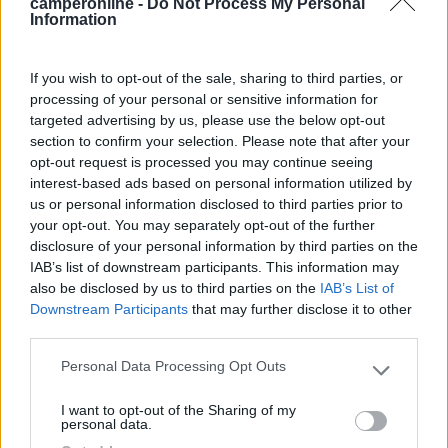
camperonline -
Do Not Process My Personal
Information
grazie ho trovato la discussione (e non credo di mettere diodi)
grazie ancora
If you wish to opt-out of the sale, sharing to third parties, or
Il problema non è la gente che non comprende ma la gente che giudica quello
processing of your personal or sensitive information for
che nemmeno comprende
targeted advertising by us, please use the below opt-out
section to confirm your selection. Please note that after your
Modificato da Grinza il 10/02/2019 alle 19:25:03
opt-out request is processed you may continue seeing
ik6Amo
interest-based ads based on personal information utilized by
us or personal information disclosed to third parties prior to
-
your opt-out. You may separately opt-out of the further
Inserito il
10/02/2019
alle:
19:29:20
disclosure of your personal information by third parties on the
IAB’s list of downstream participants. This information may
In risposta al messaggio di
Grinza
del
10/02/2019
alle
19:16:01
also be disclosed by us to third parties on the
IAB’s List of
Downstream Participants
that may further disclose it to other
grazie ho trovato la discussione (e non credo di mettere diodi) grazie
ancora
third parties.
Se vuoi un consiglio, monta i diodi. Se cerchi trovi anche come
Personal Data Processing Opt Outs
Please note that this website/app uses one or more Google
realizzare il sistema di raffreddamento ed il perchè servono.
services and may gather and store information including but
I want to opt-out of the Sharing of my
not limited to your visit or usage behaviour. You may click to
___________________________________/
personal data.
grant or deny consent to Google and its third-party tags to