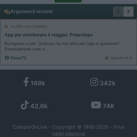
Argomenti recenti
I want to allow Google to enable storage
related to personalization.
ALTRO SUI CAMPER
App per monitorare il viaggio: Polarsteps
I want to allow Google to enable storage
related to security, including authentication
Buongiorno a tutti. Qualcuno ha mai utilizzato l'app in questione?
Eventualmente cone vi...
functionality and fraud prevention, and other
user protection.
Omar73
Oggi alle 09:38
169k
342k
42,6k
74K
CamperOnLine - Copyright © 1998-2026 - P.Iva
06953990014