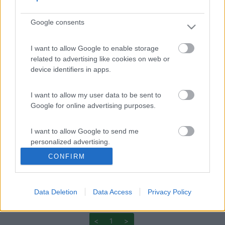
19
ecostar
Google consents
37392
Inserito il
06/01/2018
alle:
18:36:01
I want to allow Google to enable storage
dipende dal marchio e modello di pompa sommersa , alcune
related to advertising like cookies on web or
(quelle più serie) hanno la ritegno incorporata mentre in altre
device identifiers in apps.
non è prevista e viene installata sul tubo o sull'innesto di
mandata pompa , comunque se sul tubo che parte dalla pompa
I want to allow my user data to be sent to
non hai notato nessuna valvola sicuramente è incorporata nella
Google for online advertising purposes.
pompa , visto che la pompa funziona regolarmente potresti
risolvere inserendo una seconda valvola di ritegno sul tubo di
I want to allow Google to send me
mandata pampa subito dopo la stessa pompa , valvola di
personalized advertising.
ritegno e di non ritorno sono la stessa cosa
CONFIRM
mario
I want to allow Google to enable storage
related to analytics like cookies on web or
device identifiers in apps.
Data Deletion
Data Access
Privacy Policy
Mario
I want to allow Google to enable storage
<
1
>
related to functionality of the website or app.