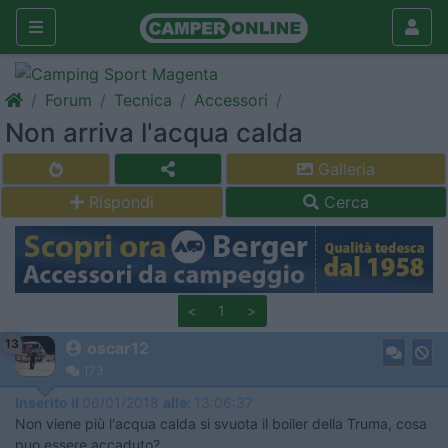
Forum
Tecnica
Accessori
Non arriva l'acqua calda
Galleria
Rispondi
Cerca
<
1
>
13
oscar12
173
Inserito il
06/01/2018
alle:
13:06:37
Non viene più l'acqua calda si svuota il boiler della Truma, cosa
puo essere accaduto?