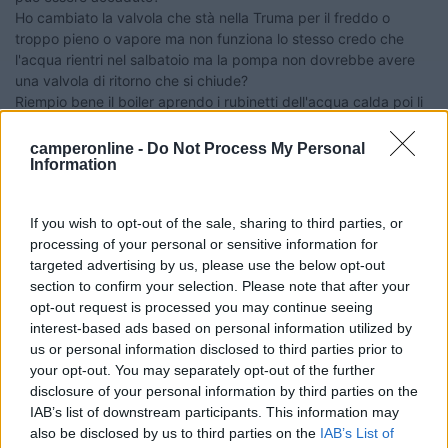
Ho cambiato la valvola che stà nella Truma per il freddo o
troppo pieno o vapore ma non funziona lo stesso credo che
l'acqua rientri nel salbatoio ma la pompa non dovrebbe avere
una valvola di ritorno che si chiude?
Riempio bene il boiler aprendo i rubinetti dell'acqua calda poi li
chiudo e aspetto un tempo necessario per avere almeno tiepida
ma non arriva niente si è di nuovo svuotato il tutto,cosa puo
camperonline -
Do Not Process My Personal
Information
essere successo Grazie per i consigli
oscar12
If you wish to opt-out of the sale, sharing to third parties, or
19
ecostar
processing of your personal or sensitive information for
targeted advertising by us, please use the below opt-out
37392
section to confirm your selection. Please note that after your
Inserito il
06/01/2018
alle:
16:29:30
opt-out request is processed you may continue seeing
se la nuova valvola rimane chiusa e tiene perfettamente è molto
interest-based ads based on personal information utilized by
probabile che l'acqua del boiler con pompa ferma rientra nel
us or personal information disclosed to third parties prior to
serbatoio causa valvola di non ritorno bloccata aperta e livello
your opt-out. You may separately opt-out of the further
superiore del boiler più alto dl serbatoio , ovviamente mi
disclosure of your personal information by third parties on the
riferisco a una pompa sommersa come presumo sia sul tuo
IAB’s list of downstream participants. This information may
camper
also be disclosed by us to third parties on the
IAB’s List of