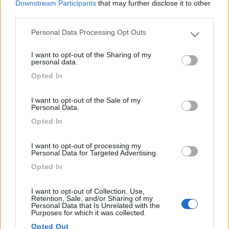
Downstream Participants
that may further disclose it to other
mario
third parties.
Mario
Personal Data Processing Opt Outs
Please note that this website/app uses one or more Google
13
oscar12
services and may gather and store information including but
I want to opt-out of the Sharing of my
not limited to your visit or usage behaviour. You may click to
173
personal data.
grant or deny consent to Google and its third-party tags to
Inserito il
06/01/2018
alle:
16:41:38
Opted In
use your data for below specified purposes in below Google
consent section.
In risposta al messaggio di
ecostar
del
06/01/2018
alle
16:29:30
I want to opt-out of the Sale of my
Personal Data.
se la nuova valvola rimane chiusa e tiene perfettamente è molto
probabile che l'acqua del boiler con pompa ferma rientra nel serbatoio
Opted In
causa valvola di non ritorno bloccata aperta e livello superiore del boiler
più alto dl serbatoio , ovviamente mi riferisco a una pompa sommersa
I want to opt-out of processing my
come presumo sia sul tuo camper mario
Personal Data for Targeted Advertising.
E quello che penso anche io,ma la valvola di ritegno (non so se
Opted In
si dice cosi)dove? nella pompa stessa?
Ho sfilato il tubo nel gomito 10 cn prima della pompa e
I want to opt-out of Collection, Use,
rientrava molta acqua allora sara nella pompa questa valvola?
Retention, Sale, and/or Sharing of my
Personal Data that Is Unrelated with the
Grazie per l'aiuto
Purposes for which it was collected.
Opted Out
oscar12