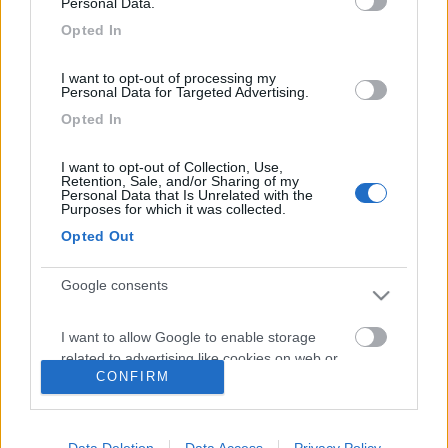
Personal Data.
permuta con il mio camper. Dai vari cataloghi che ho avuto modo di
Opted In
sfogliare ho notato
...
I want to opt-out of processing my
Personal Data for Targeted Advertising.
Sono offerte imposte dalla fabbrica.
Opted In
Sto per ritirare un Carthago c tourer che viene pubblicizzato
come super leggero.
Infatti nel peso dichiarato (molto basso) mancano due pacchetti
I want to opt-out of Collection, Use,
Retention, Sale, and/or Sharing of my
optional.
Personal Data that Is Unrelated with the
Pensa che in uno c'è anche il frigo.
Purposes for which it was collected.
Questa strategia serve per mantenere peso e prezzo di
Opted Out
partenza basso, ma poi ti dicono che sono obbligatori.
Strategie di marketing .
Google consents
<
1
>
I want to allow Google to enable storage
Argomenti recenti
related to advertising like cookies on web or
CONFIRM
device identifiers in apps.
VIAGGI ALL'ESTERO
Radiatorista dintorni Siviglia o Marocco Atlantico
I want to allow my user data to be sent to
Data Deletion
Data Access
Privacy Policy