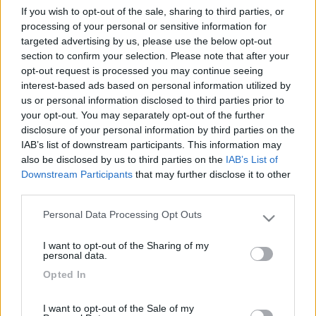
If you wish to opt-out of the sale, sharing to third parties, or
valutando di effettuare una permuta con il mio camper. Dai vari
processing of your personal or sensitive information for
cataloghi che ho avuto modo di sfogliare ho notato che
targeted advertising by us, please use the below opt-out
numerose marche offrono dei "Pacchetti di optionals"
section to confirm your selection. Please note that after your
raggruppando vari prodotti che presi singolarmente avrebbero
opt-out request is processed you may continue seeing
un costo notevole, ma se si prende il pacchetto si abbatte
interest-based ads based on personal information utilized by
considerevolmente il loro prezzo.
us or personal information disclosed to third parties prior to
Dal catalogo della Rimor invece non vedo nulla del genere,
your opt-out. You may separately opt-out of the further
secondo voi sono offerte che fanno capo direttamente alla
disclosure of your personal information by third parties on the
fabbrica o sono demandate ai singoli concessionari?
IAB’s list of downstream participants. This information may
Grazie e buoni km a tutti
also be disclosed by us to third parties on the
IAB’s List of
i frutti che cadono a terra sono di tutti, quelli che sono sull'albero sono di chi
Downstream Participants
that may further disclose it to other
si sa arrampicare.
third parties.
orlegno
Personal Data Processing Opt Outs
Please note that this website/app uses one or more Google
-
services and may gather and store information including but
I want to opt-out of the Sharing of my
not limited to your visit or usage behaviour. You may click to
Inserito il
20/03/2018
alle:
22:20:57
personal data.
grant or deny consent to Google and its third-party tags to
Opted In
In risposta al messaggio di
maury1
del
20/03/2018
alle
16:45:50
use your data for below specified purposes in below Google
consent section.
Sono andato a vedere presso alcuni concessionari degli autocaravan per
I want to opt-out of the Sale of my
avere un'idea del loro costo perchè sto valutando di effettuare una