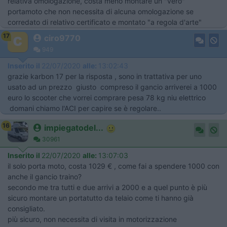
relativa omologazione, costa meno montare un "vero"
portamoto che non necessita di alcuna omologazione se
corredato di relativo certificato e montato "a regola d'arte"
17
ciro9770
949
Inserito il
22/07/2020
alle:
13:02:43
grazie karbon 17 per la risposta , sono in trattativa per uno
usato ad un prezzo giusto compreso il gancio arriverei a 1000
euro lo scooter che vorrei comprare pesa 78 kg niu elettrico
domani chiamo l'ACI per capire se è regolare..
16
impiegatodel...
30961
Inserito il
22/07/2020
alle:
13:07:03
il solo porta moto, costa 1029 € , come fai a spendere 1000 con
anche il gancio traino?
secondo me tra tutti e due arrivi a 2000 e a quel punto è più
sicuro montare un portatutto da telaio come ti hanno già
consigliato.
più sicuro, non necessita di visita in motorizzazione