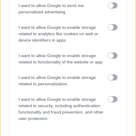
I want to allow Google to send me
personalized advertising.
I want to allow Google to enable storage
related to analytics like cookies on web or
device identifiers in apps.
I want to allow Google to enable storage
related to functionality of the website or app.
I want to allow Google to enable storage
mi stavo interessando anche io e ho visto questo a circa 1.850€
related to personalization.
montato
EdStraker74
I want to allow Google to enable storage
-
related to security, including authentication
functionality and fraud prevention, and other
Inserito il
22/07/2020
alle:
16:11:13
user protection.
In risposta al messaggio di
Karbon17
del
22/07/2020
alle
15:36:04
mi stavo interessando anche io e ho visto questo a circa 1.850€ montato