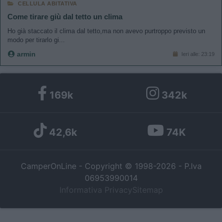
CELLULA ABITATIVA
Come tirare giù dal tetto un clima
Ho già staccato il clima dal tetto,ma non avevo purtroppo previsto un
modo per tirarlo gi...
armin
Ieri alle: 23:19
169k
342k
42,6k
74K
CamperOnLine - Copyright © 1998-2026 - P.Iva
06953990014
Informativa Privacy
Sitemap