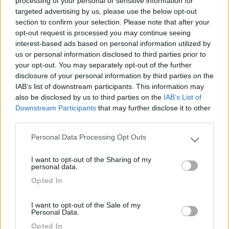
processing of your personal or sensitive information for
targeted advertising by us, please use the below opt-out
section to confirm your selection. Please note that after your
opt-out request is processed you may continue seeing
interest-based ads based on personal information utilized by
us or personal information disclosed to third parties prior to
18
GinoSerGina
your opt-out. You may separately opt-out of the further
7181
disclosure of your personal information by third parties on the
IAB’s list of downstream participants. This information may
Inserito il
22/07/2020
alle:
14:17:52
also be disclosed by us to third parties on the
IAB’s List of
Fai conto che un portamoto (chiamato "portatutto" per motivi di
Downstream Participants
that may further disclose it to other
omologazione) a me hanno preventivato 1500 € montato,
third parties.
nuovo. La marca è italiana, non la cito ma si fa presto a trovarla.
Ovviamente non ha bisogno di trascrizione sulla CdC, mentre
Personal Data Processing Opt Outs
Please note that this website/app uses one or more Google
per il gancio è necessario.
services and may gather and store information including but
Valuta bene.
I want to opt-out of the Sharing of my
not limited to your visit or usage behaviour. You may click to
personal data.
--------------------------------------------
grant or deny consent to Google and its third-party tags to
Opted In
use your data for below specified purposes in below Google
Francesco - Challenger Genesis 43 2011
consent section.
http://francescoghinassi.blogsp...
I want to opt-out of the Sale of my
Personal Data.
17
ciro9770
Opted In