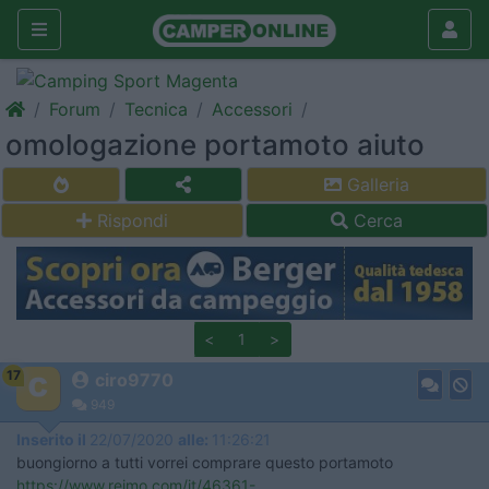
Forum
Tecnica
Accessori
omologazione portamoto aiuto
Galleria
Rispondi
Cerca
<
1
>
17
ciro9770
949
Inserito il
22/07/2020
alle:
11:26:21
buongiorno a tutti vorrei comprare questo portamoto
https://www.reimo.com/it/46361-...