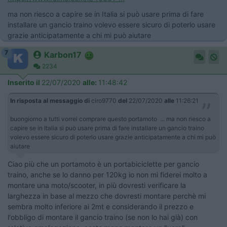
ma non riesco a capire se in Italia si può usare prima di fare
installare un gancio traino volevo essere sicuro di poterlo usare
grazie anticipatamente a chi mi può aiutare
7
Karbon17
2234
Inserito il
22/07/2020
alle:
11:48:42
In risposta al messaggio di
ciro9770
del
22/07/2020
alle
11:26:21
buongiorno a tutti vorrei comprare questo portamoto ... ma non riesco a
capire se in Italia si può usare prima di fare installare un gancio traino
volevo essere sicuro di poterlo usare grazie anticipatamente a chi mi può
aiutare
Ciao più che un portamoto è un portabiciclette per gancio
traino, anche se lo danno per 120kg io non mi fiderei molto a
montare una moto/scooter, in più dovresti verificare la
larghezza in base al mezzo che dovresti montare perchè mi
sembra molto inferiore ai 2mt e considerando il prezzo e
l'obbligo di montare il gancio traino (se non lo hai già) con