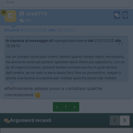
Silvio
17
ciro9770
949
Inserito il
22/07/2020
alle:
16:43:37
In risposta al messaggio di
impiegatodelvolante
del
22/07/2020
alle
16:38:10
hai un camper dove puoi viverci dentro quanto tempo reputi necessario,
ha anche le ruote per poterlo spostare dove ritieni più opportuno, con un
po di organizzazione, potresti fartelo montare anche in posti diversi
dall'umbria, se ne vale la pena basta farsi fare un preventivo, magari è
anche una buona occasione per visitare qualche posto mai visitato
effettivamente adesso provo a contattare qualche
concessionario
<
1
>
Argomenti recenti