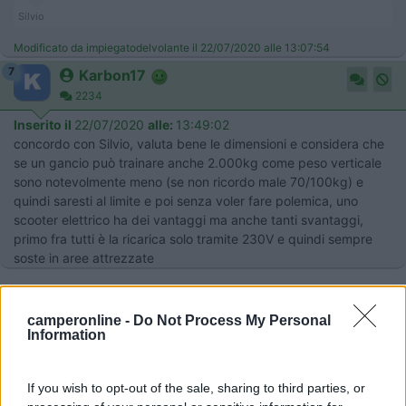
Silvio
Modificato da impiegatodelvolante il 22/07/2020 alle 13:07:54
7
Karbon17
2234
Inserito il
22/07/2020
alle:
13:49:02
concordo con Silvio, valuta bene le dimensioni e considera che
se un gancio può trainare anche 2.000kg come peso verticale
sono notevolmente meno (se non ricordo male 70/100kg) e
quindi saresti al limite e poi senza voler fare polemica, uno
scooter elettrico ha dei vantaggi ma anche tanti svantaggi,
primo fra tutti è la ricarica solo tramite 230V e quindi sempre
soste in aree attrezzate
camperonline -
Do Not Process My Personal
Information
If you wish to opt-out of the sale, sharing to third parties, or