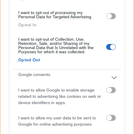
949
Inserito il
22/07/2020
alle:
14:49:18
I want to opt-out of processing my
Personal Data for Targeted Advertising.
purtroppo in umbria siamo molto lontani da 1500 euro ne ho
trovato in rete su subito uno tedesco a 950 euro ma per
Opted In
montarlo mi hanno chiesto quasi altrettanto...
I want to opt-out of Collection, Use,
7
Karbon17
Retention, Sale, and/or Sharing of my
Personal Data that Is Unrelated with the
2234
Purposes for which it was collected.
Inserito il
22/07/2020
alle:
15:36:04
Opted Out
Google consents
I want to allow Google to enable storage
related to advertising like cookies on web or
device identifiers in apps.
I want to allow my user data to be sent to
Google for online advertising purposes.