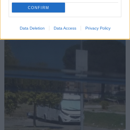
CONFIRM
Un integrale qui parcheggiato porta uno scooter targato con un
carrello.
Data Deletion
Data Access
Privacy Policy