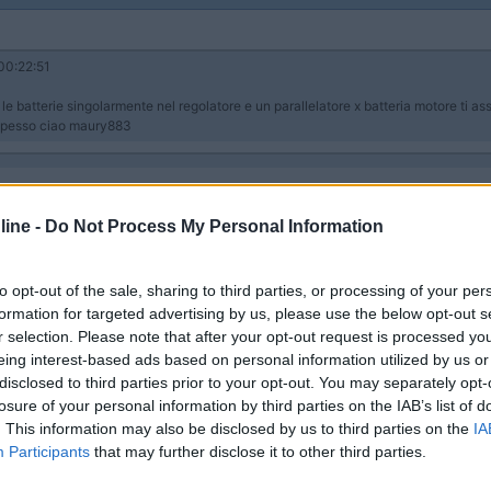
00:22:51
e le batterie singolarmente nel regolatore e un parallelatore x batteria motore ti a
o spesso ciao maury883
do non lavora l altro se hai un minimo di conoscenza siu pannelli sai 
oli se non ci fosse la condizione ottimale dei miei 260 watt non me n
ine -
Do Not Process My Personal Information
ile x impianti non motorizzati non viene piu utilizzato il monocristalli
rasporto assicurazione e pagamento alla consegna 125 euro
to opt-out of the sale, sharing to third parties, or processing of your per
formation for targeted advertising by us, please use the below opt-out s
r selection. Please note that after your opt-out request is processed y
eing interest-based ads based on personal information utilized by us or
disclosed to third parties prior to your opt-out. You may separately opt-
losure of your personal information by third parties on the IAB’s list of
. This information may also be disclosed by us to third parties on the
IA
Previous
Participants
that may further disclose it to other third parties.