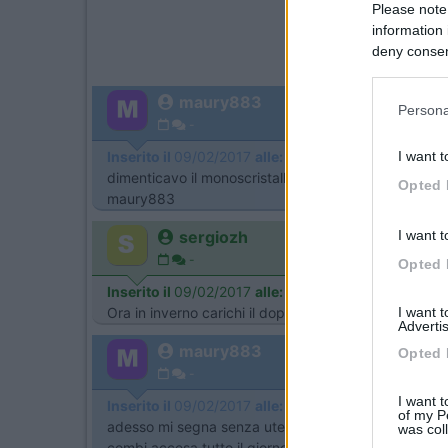
Please note
information 
deny consent
in below Go
maury883
Persona
-
I want t
Inserito il
09/02/2017
alle:
02:00:02
dimenticavo il monoscristallino era gia presente e 
Opted 
maury883
I want t
sergiozh
-
Opted 
Inserito il
09/02/2017
alle:
02:05:21
I want 
Ora in inverno carichi il doppio di prima o piu' del d
Advertis
maury883
Opted 
-
I want t
Inserito il
09/02/2017
alle:
02:14:09
of my P
adesso mi segna senza utenze 14 volt con utenze no
was col
combi accesa tutto il giorno