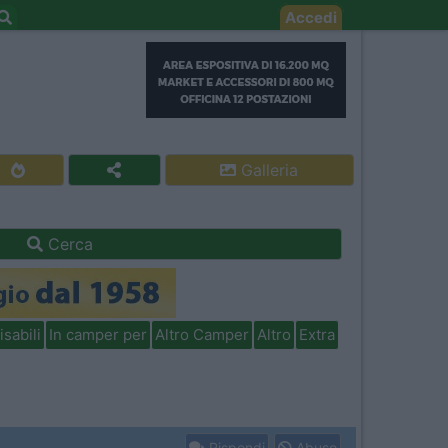
Accedi
Galleria
Cerca
isabili
In camper per
Altro Camper
Altro
Extra
Rispondi
Abuso