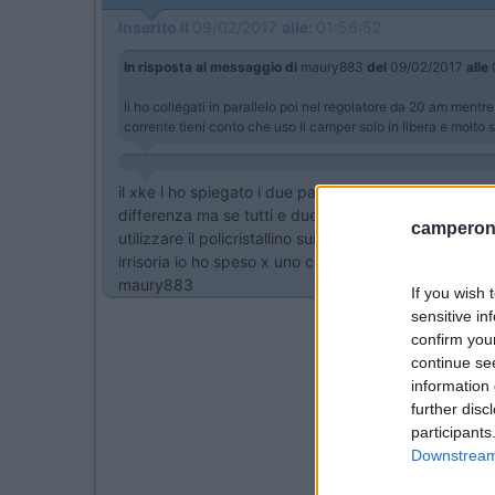
Inserito il
09/02/2017
alle:
01:56:52
In risposta al messaggio di
maury883
del
09/02/2017
alle
li ho collegati in parallelo poi nel regolatore da 20 am mentr
corrente tieni conto che uso il camper solo in libera e molt
il xke l ho spiegato i due pannelli lavorano uno quan
differenza ma se tutti e due fosssero solo mono o p
camperonl
utilizzare il policristallino sui camper anche nel civ
irrisoria io ho speso x uno con spese aggiuntive t
maury883
If you wish 
sensitive in
confirm you
continue se
information 
further disc
participants
Downstream 