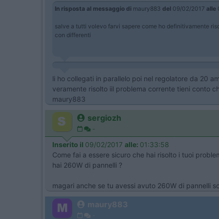
In risposta al messaggio di
maury883
del
09/02/2017
alle
salve a tutti volevo farvi sapere come ho definitivamente risol
con differenti
li ho collegati in parallelo poi nel regolatore da 20 
veramente risolto iil problema corrente tieni conto c
maury883
sergiozh
-
Inserito il
09/02/2017
alle:
01:33:58
Come fai a essere sicuro che hai risolto i tuoi probl
hai 260W di pannelli ?
magari anche se tu avessi avuto 260W di pannelli solo 
maury883
-