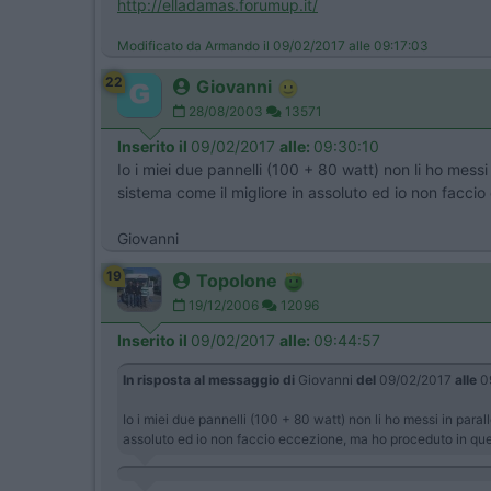
http://elladamas.forumup.it/
Modificato da Armando il 09/02/2017 alle 09:17:03
22
Giovanni
28/08/2003
13571
Inserito il
09/02/2017
alle:
09:30:10
Io i miei due pannelli (100 + 80 watt) non li ho messi
sistema come il migliore in assoluto ed io non facc
Giovanni
19
Topolone
19/12/2006
12096
Inserito il
09/02/2017
alle:
09:44:57
In risposta al messaggio di
Giovanni
del
09/02/2017
alle
0
Io i miei due pannelli (100 + 80 watt) non li ho messi in paral
assoluto ed io non faccio eccezione, ma ho proceduto in qu