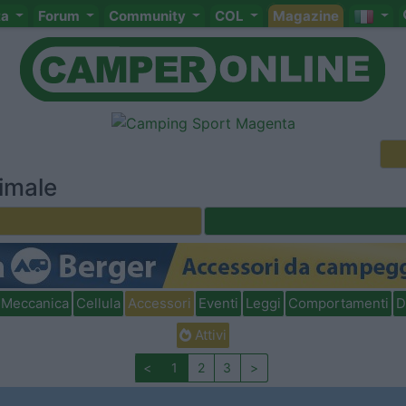
ta
Forum
Community
COL
Magazine
timale
Meccanica
Cellula
Accessori
Eventi
Leggi
Comportamenti
D
Attivi
<
1
2
3
>