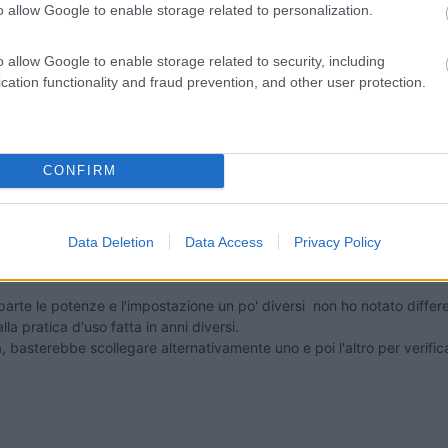
o allow Google to enable storage related to personalization.
o allow Google to enable storage related to security, including
cation functionality and fraud prevention, and other user protection.
CONFIRM
Data Deletion
Data Access
Privacy Policy
parte le potenze e l'impostazione un po' diversi non ho notato differen
la pratica d'uso fatta in anni diversi.
, basterebbe scollegare alternativamente uno e poi l'altro per verifica