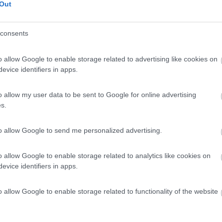
Out
consents
o allow Google to enable storage related to advertising like cookies on
 carica piu del doppio prima ogni 3 -4 ore dovevo accendere il moto
evice identifiers in apps.
o allow my user data to be sent to Google for online advertising
s.
to allow Google to send me personalized advertising.
correrebbe avere un pannello monocristallino con un suo regolatore e
o allow Google to enable storage related to analytics like cookies on
 caricano entrambi separatamente.
evice identifiers in apps.
nte creduto che i policristallini rendessero molto di piu' dei monocrist
o allow Google to enable storage related to functionality of the website