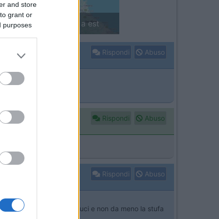
er and store
to grant or
in camper: il piccolo sentiero
ed purposes
Rispondi
Abuso
Rispondi
Abuso
Rispondi
Abuso
pre accesa e poi pompa luci e non da meno la stufa