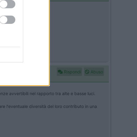
Rispondi
Abuso
ze avvertibili nel rapporto tra alte e basse luci.
re l'eventuale diversità del loro contributo in una