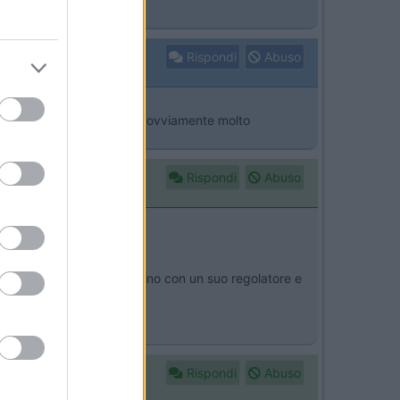
Rispondi
Abuso
re anche se non risolvero ovviamente molto
Rispondi
Abuso
 un pannello policristallino con un suo regolatore e
allini in inverno.
Rispondi
Abuso