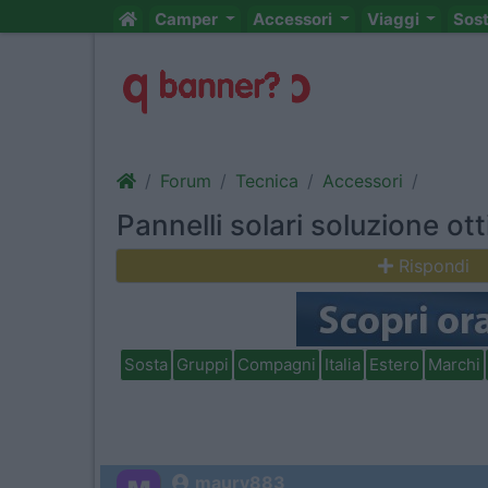
Camper
Accessori
Viaggi
Sos
Forum
Tecnica
Accessori
Pannelli solari soluzione ot
Rispondi
Sosta
Gruppi
Compagni
Italia
Estero
Marchi
maury883