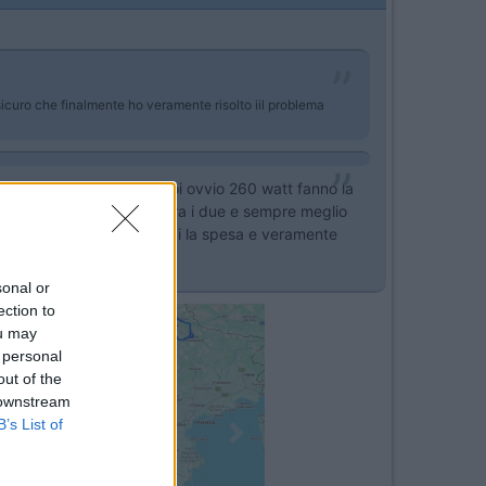
ssicuro che finalmente ho veramente risolto iil problema
la differenza che hanno poi ovvio 260 watt fanno la
e farei niente comunque tra i due e sempre meglio
no comunque al giorno d 'oggi la spesa e veramente
sonal or
ection to
ou may
 personal
out of the
 downstream
B’s List of
Next