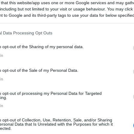
 that this website/app uses one or more Google services and may gath
including but not limited to your visit or usage behaviour. You may click 
Finlandia 
 to Google and its third-party tags to use your data for below specifi
ogle consent section.
l Data Processing Opt Outs
o opt-out of the Sharing of my personal data.
in inverno caricava veramente poco
In
o opt-out of the Sale of my Personal Data.
In
to opt-out of processing my Personal Data for Targeted
oppio di prima ?
ing.
In
o opt-out of Collection, Use, Retention, Sale, and/or Sharing
ersonal Data that Is Unrelated with the Purposes for which it
n scendo mai sotto i 12,80 calcola che essendo da solo la tv e sem
lected.