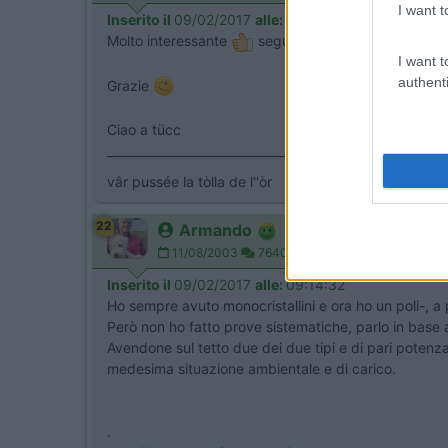
I want t
Inserito il
09/02/2017
alle:
08:39:38
Molto interessante
seguirò gli sviluppi ...
I want t
authenti
Grazie
Ciao a tücc
___________________________________
vâr pussée la tòlla de l''òr
22
Armando
11/08/2003
7640
Inserito il
09/02/2017
alle:
09:14:32
Ho sempre avuto monocristallini e ora ho un poli-, a 
Però non ho fatto prove sistematiche, parlo in base al
Avendone sul tetto due dei due tipi e di pari potenza
medesima situazione ambientale e di carico.
.