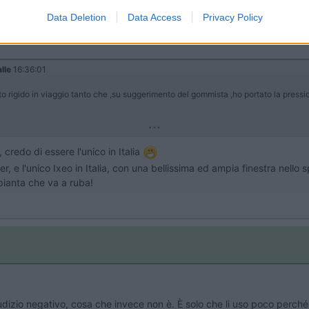
Data Deletion
Data Access
Privacy Policy
alle
16:36:01
to rigido in viaggio tanto che ,su suggerimento del gommista ,ho portato la pressio
...
 credo di essere l'unico in Italia
r, e l'unico Ixeo in Italia, con una bellissima ed ampia finestra nello
pianta che va a ruba!
giudizio negativo, cosa che invece non è. È solo che li uso poco per