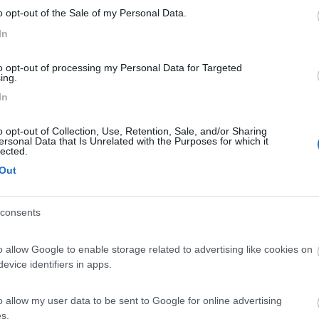
o opt-out of the Sale of my Personal Data.
In
Previous
to opt-out of processing my Personal Data for Targeted
ing.
In
Tour dell'Arco Alpino: da ovest a est
F
o opt-out of Collection, Use, Retention, Sale, and/or Sharing
ersonal Data that Is Unrelated with the Purposes for which it
lected.
Out
57:11
consents
ift della Tesa.,li uso ogni volta che mi fermo anche se sono in piano per evitare 
o allow Google to enable storage related to advertising like cookies on
...
evice identifiers in apps.
re con i piedini giù, la centralina eccome se ti avvisa se non sono ri
o allow my user data to be sent to Google for online advertising
pre funzionato benissimo, ormai è da oltre 10 anni che li ho montati 
s.