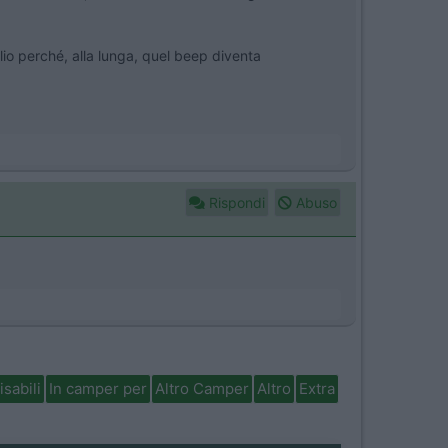
lio perché, alla lunga, quel beep diventa
Rispondi
Abuso
isabili
In camper per
Altro Camper
Altro
Extra