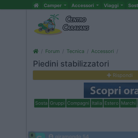
Camper
Accessori
Viaggi
Sos
Forum
Tecnica
Accessori
Piedini stabilizzatori
Rispondi
Sosta
Gruppi
Compagni
Italia
Estero
Marchi
6
giramondo 54