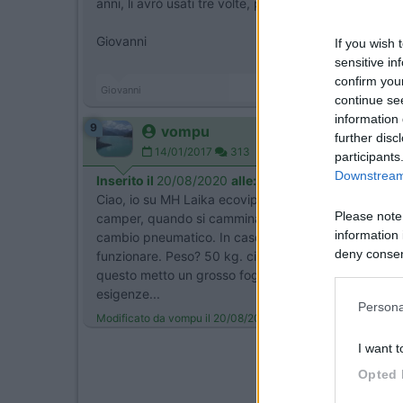
anni, li avrò usati tre volte, più una volta per alzar
Giovanni
If you wish 
sensitive in
confirm you
Giovanni
continue se
information 
9
vompu
further disc
14/01/2017
313
participants
Downstream 
Inserito il
20/08/2020
alle:
17:57:11
Ciao, io su MH Laika ecovip ho montato quelli elettric
Please note
camper, quando si cammina all'interno od in caso di
information 
cambio pneumatico. In caso di terreno sconnesso o pio
deny consent
funzionare. Peso? 50 kg. circa... questo è da tenere
in below Go
questo metto un grosso foglio sul volante con scritto
esigenze...
Persona
Modificato da vompu il 20/08/2020 alle 17:59:28
I want t
Opted 