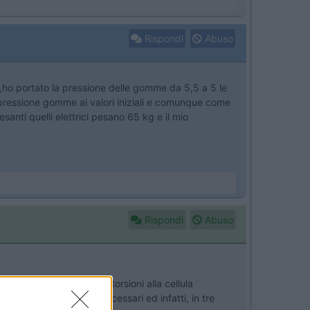
Rispondi
Abuso
 ,ho portato la pressione delle gomme da 5,5 a 5 le
a pressione gomme ai valori iniziali e comunque come
anti quelli elettrici pesano 65 kg e il mio
Rispondi
Abuso
lano perfettamente senza torsioni alla cellula
rebbero stati ultra necessari ed infatti, in tre