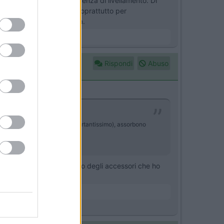
cuni parametri nella sequenza di livellamento. Di
consiglio ad occhi chiusi soprattutto per
ande comodità e sicurezza.
Rispondi
Abuso
enza torsioni alla cellula (importantissimo), assorbono
ecente ha ammesso che è uno degli accessori che ho
differenza...