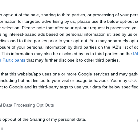
e il camper e fare una piccola manutenzione in proprio.
to opt-out of the sale, sharing to third parties, or processing of your per
formation for targeted advertising by us, please use the below opt-out s
r selection. Please note that after your opt-out request is processed y
eing interest-based ads based on personal information utilized by us or
disclosed to third parties prior to your opt-out. You may separately opt-
losure of your personal information by third parties on the IAB’s list of
. This information may also be disclosed by us to third parties on the
IA
Participants
that may further disclose it to other third parties.
i Autolift della Tesa.,li uso ogni volta che mi fermo anche se sono in 
 that this website/app uses one or more Google services and may gath
 vento. Gli uso anche nel rimessaggio quando rimane fermo per diver
including but not limited to your visit or usage behaviour. You may click 
voso vengono fornite quattro basi da posizione sotto i singoli piedin
 to Google and its third-party tags to use your data for below specifi
 conto, ma noi siamo in due e non è un problema... unica accortezza, p
ogle consent section.
 "attenzione piedini abbassati, se parti fai un macello"... Per l'uso c
l Data Processing Opt Outs
o opt-out of the Sharing of my personal data.
In