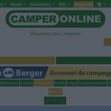
ta
Forum
Community
COL
Magazine
Meccanica
Cellula
Accessori
Eventi
Leggi
Comportamenti
D
Attivi
<
1
>