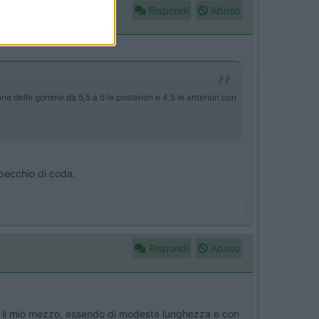
Rispondi
Abuso
ne delle gomme da 5,5 a 5 le posteriori e 4,5 le anteriori con
 specchio di coda.
Rispondi
Abuso
ché il mio mezzo, essendo di modesta lunghezza e con