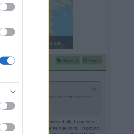
Next
inlandia in camper: il piccolo sentiero
Rispondi
Abuso
gli ondeggiamenti classici del camper, quando si cammina
saliti, emette un suono pulasto ad alta frequenza
e già revisionati personalmente due volte. Ho potuto