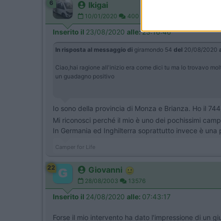
6
Ikigai
10/01/2020
400
Inserito il
23/08/2020
alle:
23:16:46
In risposta al messaggio di
giramondo 54
del
20/08/2020
Ciao,hai ragione all'inizio era come dici tu ma lo trovavo mol
un guadagno positivo
Io sono della provincia di Monza e Brianza. Ho il 744,
Mi riconosci perché il mio è uno dei pochissimi campe
In Germania ed Inghilterra soprattutto invece è una 
Camper for Life
22
Giovanni
28/08/2003
13576
Inserito il
24/08/2020
alle:
07:43:17
Forse il mio intervento ha dato l'impressione di un 