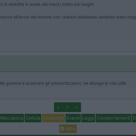
 di stabilità in sosta dei mezzi molto più lunghi.
locco all'avvio del motore con i piedini abbassati sarebbe stato meg
sulle gomme e scaricare gli ammortizzatori, ne allunga la vita utile.
<
1
>
Meccanica
Cellula
Accessori
Eventi
Leggi
Comportamenti
D
Attivi