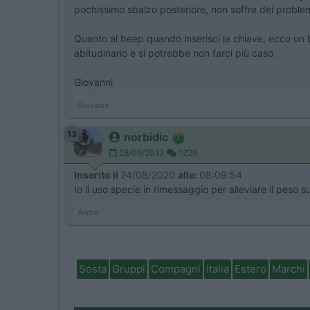
pochissimo sbalzo posteriore, non soffre dei problemi
Quanto al beep quando inserisci la chiave, ecco un b
abitudinario e si potrebbe non farci più caso.
Giovanni
Giovanni
13
norbidic
28/06/2013
1226
Inserito il
24/08/2020
alle:
08:09:54
Io li uso specie in rimessaggio per alleviare il peso 
Andre
Sosta
Gruppi
Compagni
Italia
Estero
Marchi