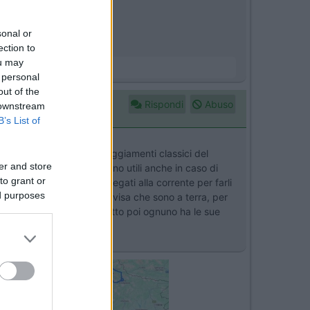
sonal or
ection to
ou may
 personal
out of the
Rispondi
Abuso
 downstream
B’s List of
piano per evitare gli ondeggiamenti classici del
er and store
so tempo, presumo saranno utili anche in caso di
to grant or
i. Non serve essere collegati alla corrente per farli
ed purposes
rima di partire non ti avvisa che sono a terra, per
he ne faccio sono soddisfatto poi ognuno ha le sue