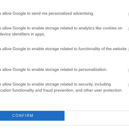
 ho partecipato attivamente sia alla posa in opera sia a modificare al
 in caso di terreni molto sconnessi. Ne son pienamente soddisfatto e li 
la scadenza della garanzia. Fondamentale per una gadget di così gr
to allow Google to send me personalized advertising.
o allow Google to enable storage related to analytics like cookies on
evice identifiers in apps.
o allow Google to enable storage related to functionality of the website
7:14:36
o allow Google to enable storage related to personalization.
edini elettrici auto livellanti. Costano un botto, pesano, livellano perfettamente s
...
o allow Google to enable storage related to security, including
cation functionality and fraud prevention, and other user protection.
ribile per evitare di correre da Cuneo a Pescara a montarli, poi di r
evita di ballare tutta la notte e quest'anno in Portogallo han fatto la 
CONFIRM