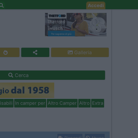
Accedi
Galleria
Cerca
isabili
In camper per
Altro Camper
Altro
Extra
Rispondi
Abuso