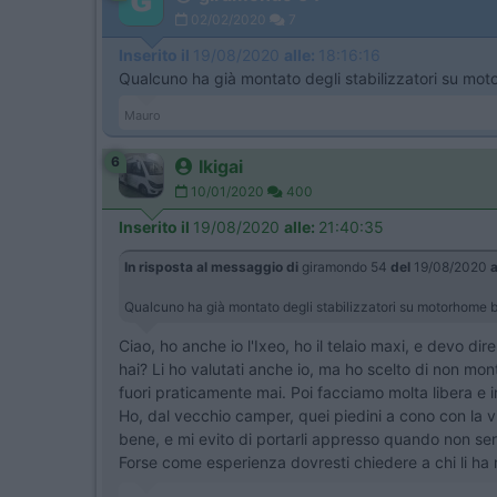
02/02/2020
7
Inserito il
19/08/2020
alle:
18:16:16
Qualcuno ha già montato degli stabilizzatori su moto
Mauro
6
Ikigai
10/01/2020
400
Inserito il
19/08/2020
alle:
21:40:35
In risposta al messaggio di
giramondo 54
del
19/08/2020
a
Qualcuno ha già montato degli stabilizzatori su motorhome bu
Ciao, ho anche io l'Ixeo, ho il telaio maxi, e devo di
hai? Li ho valutati anche io, ma ho scelto di non monta
fuori praticamente mai. Poi facciamo molta libera e i
Ho, dal vecchio camper, quei piedini a cono con la vi
bene, e mi evito di portarli appresso quando non se
Forse come esperienza dovresti chiedere a chi li ha 