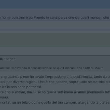
rhome burstner ixeo.Prendo in considerazione sia quelli manuali che e
lle
18:16:16
rstner ixeo.Prendo in considerazione sia quelli manuali che elettrici. Mauro
re che usandolo non ho avuto l'impressione che oscilli molto, tanto da 
rli per diverse ragioni. Una è che pesano, soprattutto se elettrici o idr
n Italia non sono permessi.
te che si estrae, ma li uso so quella settimana all'anno (nemmeno tutt
rvono.
montati su un telaio come quello del tuo camper, allargando la platea 