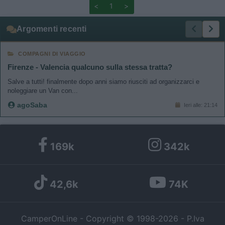
<
1
>
Argomenti recenti
COMPAGNI DI VIAGGIO
Firenze - Valencia qualcuno sulla stessa tratta?
Salve a tutti! finalmente dopo anni siamo riusciti ad organizzarci e
noleggiare un Van con...
agoSaba
Ieri alle: 21:14
169k
342k
42,6k
74K
CamperOnLine - Copyright © 1998-2026 - P.Iva