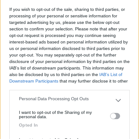
Perchè la ford deve farsi pagare per un intervento del genere?
Ci metteranno un minuto a verificare.Almeno per la renault è
If you wish to opt-out of the sale, sharing to third parties, or
così!
processing of your personal or sensitive information for
Ciao Paolo
targeted advertising by us, please use the below opt-out
section to confirm your selection. Please note that after your
16
MarcoBo
opt-out request is processed you may continue seeing
3096
interest-based ads based on personal information utilized by
Inserito il
11/10/2019
alle:
11:36:03
us or personal information disclosed to third parties prior to
Io chiamai il concessionario che dopo poco tempo mi diede il
your opt-out. You may separately opt-out of the further
codice e non mi chiese nulla.
disclosure of your personal information by third parties on the
IAB’s list of downstream participants. This information may
Il codice dovrebbe essere consegnato in fase di acquisto, se
also be disclosed by us to third parties on the
IAB’s List of
non è stato fatto penso tu possa richiederlo senza troppi
Downstream Participants
that may further disclose it to other
problemi.
third parties.
Personal Data Processing Opt Outs
Marco
Please note that this website/app uses one or more Google
services and may gather and store information including but
I want to opt-out of the Sharing of my
21
not limited to your visit or usage behaviour. You may click to
cpl
personal data.
grant or deny consent to Google and its third-party tags to
268
Opted In
use your data for below specified purposes in below Google
Inserito il
11/10/2019
alle:
15:14:23
consent section.