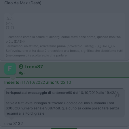
Ciao da Max (Dash)
.(\_/).
(='.'=)
('')_('')
Il camper è come la salute: ti accorgi come stavi bene prima, quando non l'hai
più... (DASH)
Fermiamoci un attimo, arriveremo prima (proverbio Tuareg) ‹(•¿•)›‹(•¿•)›
Se l'evoluzione ci ha dato 2 orecchie e una bocca, significa che dobbiamo tutti
(me compreso) ascoltare più che parlare
frenc87
-
Inserito il
17/10/2022
alle:
10:22:10
In risposta al messaggio di
settembre60
del
10/10/2019
alle
19:42:14
salve a tutti avrei bisogno di trovare il codice del mio autoradio Ford
6000CD numero seriale V087458. qualcuno sa come posso fare senza
recarmi alla Ford. grazie
ciao 3132