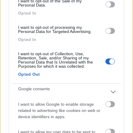
I want to opt-out of the Sale of my
In risposta al messaggio di
settembre60
del
10/10/2019
alle
19:42:14
Personal Data.
Opted In
salve a tutti avrei bisogno di trovare il codice del mio autoradio Ford
6000CD numero seriale V087458. qualcuno sa come posso fare senza
recarmi alla Ford. grazie
I want to opt-out of processing my
Personal Data for Targeted Advertising.
Ciao
Opted In
prova ha digitare 1111 o 0000. Mi sembra di ricordare che sul
mio vecchio camper per quell'autoradio era uno dei due codici,
I want to opt-out of Collection, Use,
Tra l'altro ora ho un'auto ford e anche qui il codice è 1111. Tanto
Retention, Sale, and/or Sharing of my
provare non costa niente. Ciao Luigi
Personal Data that Is Unrelated with the
Purposes for which it was collected.
14
Dash
Opted Out
8136
Inserito il
12/10/2019
alle:
00:49:44
Google consents
Con il mio secondo camper che era su meccanica Ford,
avevano fornito un cartoncino con sopra scritto il codice di
I want to allow Google to enable storage
sblocco.
related to advertising like cookies on web or
device identifiers in apps.
Tanto tempo fa (circa 10 anni) c'era un thread dove si
affrontava l'argomento, e un utente di COL aveva segnalato un
sito/forum dove si poteva scaricare un piccolo software che,
I want to allow my user data to be sent to