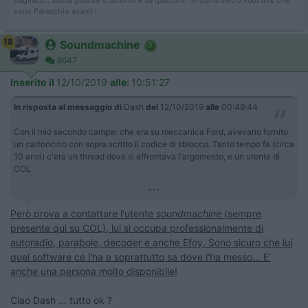
sono Parecchio avanti !
18
Soundmachine
8647
Inserito il
12/10/2019
alle:
10:51:27
In risposta al messaggio di
Dash
del
12/10/2019
alle
00:49:44
Con il mio secondo camper che era su meccanica Ford, avevano fornito
un cartoncino con sopra scritto il codice di sblocco. Tanto tempo fa (circa
10 anni) c'era un thread dove si affrontava l'argomento, e un utente di
COL
...
Però prova a contattare l'utente
soundmachine
(sempre
presente qui su COL), lui si occupa professionalmente di
autoradio, parabole, decoder e anche Efoy. Sono sicuro che lui
quel software ce l'ha e soprattutto sa dove l'ha messo... E'
anche una persona molto disponibile!
Ciao Dash ... tutto ok ?