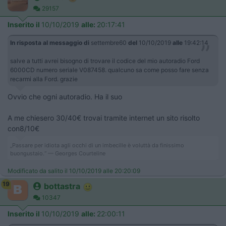
29157
Inserito il
10/10/2019
alle:
20:17:41
In risposta al messaggio di
settembre60
del
10/10/2019
alle
19:42:14
salve a tutti avrei bisogno di trovare il codice del mio autoradio Ford
6000CD numero seriale V087458. qualcuno sa come posso fare senza
recarmi alla Ford. grazie
Ovvio che ogni autoradio. Ha il suo
A me chiesero 30/40€ trovai tramite internet un sito risolto
con8/10€
„Passare per idiota agli occhi di un imbecille è voluttà da finissimo
buongustaio.“ — Georges Courteline
Modificato da salito il 10/10/2019 alle 20:20:09
19
bottastra
10347
Inserito il
10/10/2019
alle:
22:00:11