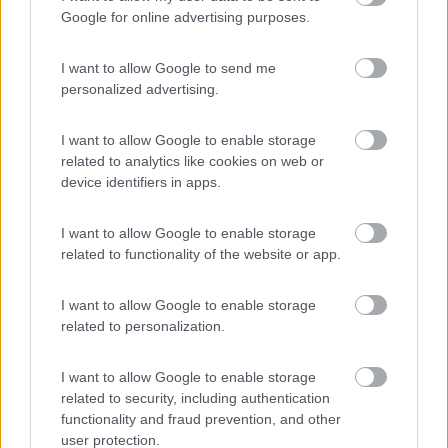
inserendo il seriale dell'autoradio, ti restituiva il codice sblocco
Google for online advertising purposes.
(di 4 cifre). L'avevo scaricato e avevo provato a calcolarlo dal
seriale del mio, ed effettivamente funzionava!
I want to allow Google to send me
Ho un po' guardato in giro, ma fra i milioni (letteralmente) di file
personalized advertising.
che ho sul PC non sono riuscito a trovare quel software...
Però prova a contattare l'utente
soundmachine
(sempre
I want to allow Google to enable storage
presente qui su COL), lui si occupa professionalmente di
related to analytics like cookies on web or
autoradio, parabole, decoder e anche Efoy. Sono sicuro che lui
device identifiers in apps.
quel software ce l'ha e soprattutto sa dove l'ha messo... E'
anche una persona molto disponibile!
I want to allow Google to enable storage
related to functionality of the website or app.
Ciao da Dash
I want to allow Google to enable storage
.(\_/).
related to personalization.
(='.'=)
('')_('')
I want to allow Google to enable storage
Il camper è come la salute: ti accorgi come stavi bene prima, quando non l'hai
related to security, including authentication
più... (DASH)
Fermiamoci un attimo, arriveremo prima (proverbio Tuareg) ‹(•¿•)›‹(•¿•)›
functionality and fraud prevention, and other
Se l'evoluzione ci ha dato 2 orecchie e una bocca, significa che dobbiamo tutti
user protection.
(me compreso) ascoltare più che parlare