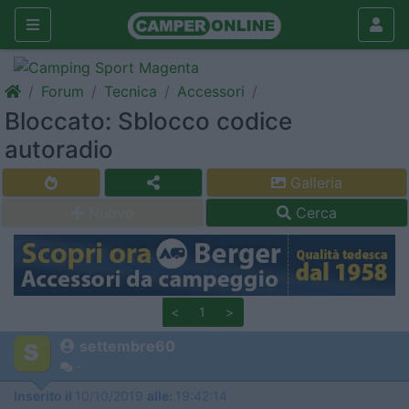
Forum
Tecnica
Accessori
Bloccato: Sblocco codice
autoradio
Galleria
Nuovo
Cerca
<
1
>
settembre60
-
Inserito il
10/10/2019
alle:
19:42:14