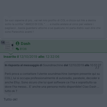
Se vuoi saperne di più , vai nel mio profilo di COL e clicca sul link a destra
sotto la scritta " AMICO DI COL " . ... e inutile andare al circo per vedere i
pagliacci , basta guardarsi attorno e se qualcuno mi parla dietro vuol dire che
sono Parecchio avanti !
14
Dash
8136
Inserito il
12/10/2019
alle:
12:32:06
In risposta al messaggio di
Soundmachine
del
12/10/2019
alle
10:51:27
Però prova a contattare l'utente soundmachine (sempre presente qui su
COL), lui si occupa professionalmente di autoradio, parabole, decoder e
anche Efoy. Sono sicuro che lui quel software ce l'ha e soprattutto sa
dove l'ha messo... E' anche una persona molto disponibile! Ciao Dash ...
tutto ok ?
Tutto ok!