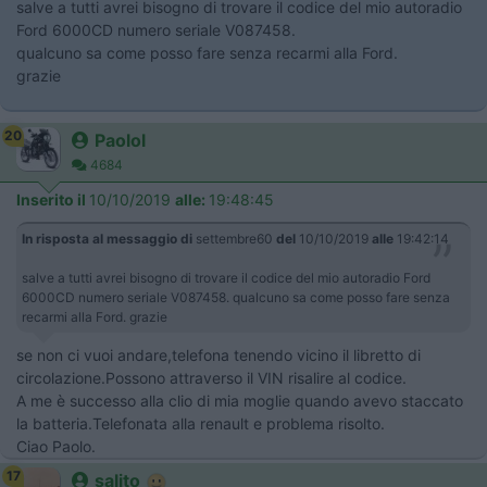
salve a tutti avrei bisogno di trovare il codice del mio autoradio
Ford 6000CD numero seriale V087458.
qualcuno sa come posso fare senza recarmi alla Ford.
grazie
20
Paolol
4684
Inserito il
10/10/2019
alle:
19:48:45
In risposta al messaggio di
settembre60
del
10/10/2019
alle
19:42:14
salve a tutti avrei bisogno di trovare il codice del mio autoradio Ford
6000CD numero seriale V087458. qualcuno sa come posso fare senza
recarmi alla Ford. grazie
se non ci vuoi andare,telefona tenendo vicino il libretto di
circolazione.Possono attraverso il VIN risalire al codice.
A me è successo alla clio di mia moglie quando avevo staccato
la batteria.Telefonata alla renault e problema risolto.
Ciao Paolo.
17
salito