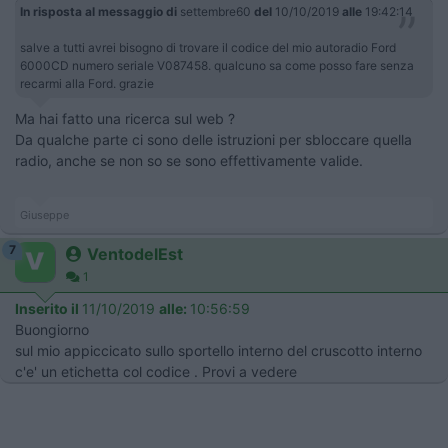
In risposta al messaggio di
settembre60
del
10/10/2019
alle
19:42:14
salve a tutti avrei bisogno di trovare il codice del mio autoradio Ford
6000CD numero seriale V087458. qualcuno sa come posso fare senza
recarmi alla Ford. grazie
Ma hai fatto una ricerca sul web ?
Da qualche parte ci sono delle istruzioni per sbloccare quella
radio, anche se non so se sono effettivamente valide.
Giuseppe
7
VentodelEst
1
Inserito il
11/10/2019
alle:
10:56:59
Buongiorno
sul mio appiccicato sullo sportello interno del cruscotto interno
c'e' un etichetta col codice . Provi a vedere