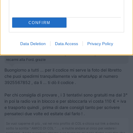
18
Soundmachine
8647
CONFIRM
Inserito il
12/10/2019
alle:
10:50:19
In risposta al messaggio di
settembre60
del
10/10/2019
alle
19:42:14
Data Deletion
Data Access
Privacy Policy
salve a tutti avrei bisogno di trovare il codice del mio autoradio Ford
6000CD numero seriale V087458. qualcuno sa come posso fare senza
recarmi alla Ford. grazie
Buongiorno a tutti ... per il codice mi serve la foto del libretto
che puoi spedirmi tranquillamente via whatsApp al numero
3925567852 , da lì ... ti dò il codice .
Per chi consiglia di provare , i 3 tentativi sono gratuiti ma dal 3°
in poi la radio va in blocco e per sbloccarla vi costa 110 € + iva
e trasporto quindi , prima di dare consigli tanto per scrivere
pensateci due volte ed esitate dal farlo ! .
Se vuoi saperne di più , vai nel mio profilo di COL e clicca sul link a destra
sotto la scritta " AMICO DI COL " . ... e inutile andare al circo per vedere i
pagliacci , basta guardarsi attorno e se qualcuno mi parla dietro vuol dire che