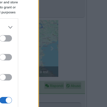
er and store
to grant or
ed purposes
Next
in camper: il piccolo sentiero
Rispondi
Abuso