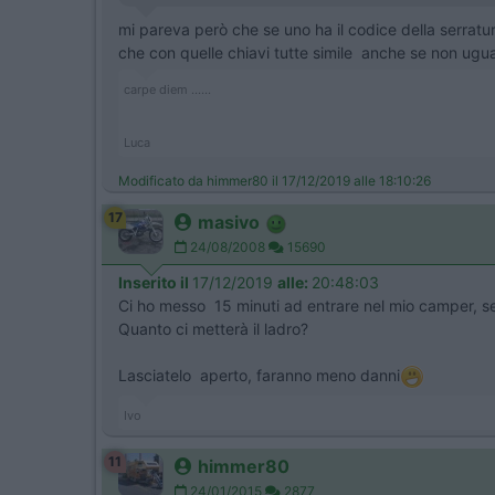
mi pareva però che se uno ha il codice della serratura
che con quelle chiavi tutte simile anche se non ugu
carpe diem ......
Luca
Modificato da himmer80 il 17/12/2019 alle 18:10:26
17
masivo
24/08/2008
15690
Inserito il
17/12/2019
alle:
20:48:03
Ci ho messo 15 minuti ad entrare nel mio camper, sen
Quanto ci metterà il ladro?
Lasciatelo aperto, faranno meno danni
Ivo
11
himmer80
24/01/2015
2877