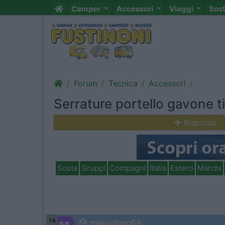
Camper
Accessori
Viaggi
Sos
Forum
Tecnica
Accessori
Serrature portello gavone 
Rispondi
Sosta
Gruppi
Compagni
Italia
Estero
Marchi
14
miguelcnc68