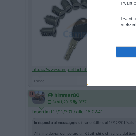
I want t
I want t
authenti
https://www.camperflash.it/it/h...
Franco
11
himmer80
24/01/2015
2877
Inserito il
17/12/2019
alle:
18:02:41
In risposta al messaggio di
franco49tn
del
17/12/2019
alle
Alla fine dovrai comperare un Kit cilindri e chiavi ora del tipo