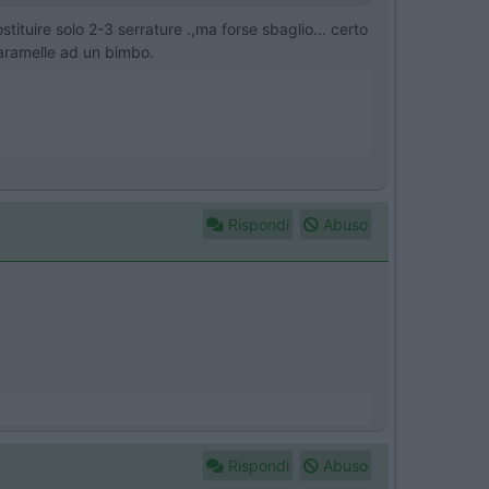
tituire solo 2-3 serrature .,ma forse sbaglio... certo
caramelle ad un bimbo.
Rispondi
Abuso
Rispondi
Abuso