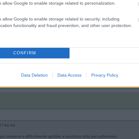
o allow Google to enable storage related to personalization.
o allow Google to enable storage related to security, including
cation functionality and fraud prevention, and other user protection.
CONFIRM
Data Deletion
Data Access
Privacy Policy
17:40:44
 più moderno e difficilmente apribile, e sostituire tutto per uniformare: