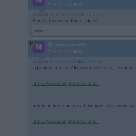
10/07/2012
68
Inserito il
06/12/2019
alle:
15:57:15
Stasera faccio una foto e la invio
miguelix
14
miguelcnc68
10/07/2012
68
Inserito il
15/12/2019
alle:
11:10:29
in pratica , questo e' il modello che ho io , se cari
https://www.starlightdelta.com/...
potrei montare questye ad esempio , che avevo sul v
https://www.starlightdelta.com/...