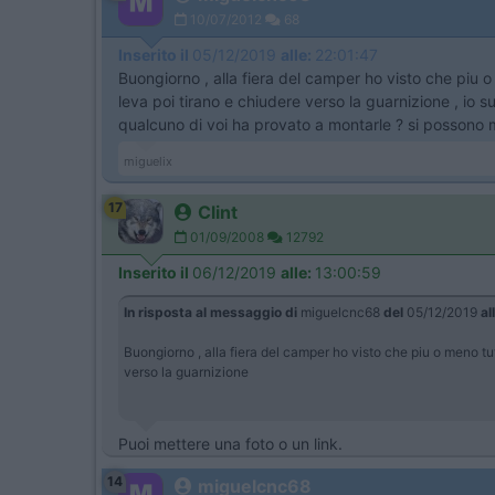
10/07/2012
68
Inserito il
05/12/2019
alle:
22:01:47
Buongiorno , alla fiera del camper ho visto che piu o
leva poi tirano e chiudere verso la guarnizione , io s
qualcuno di voi ha provato a montarle ? si possono mo
miguelix
17
Clint
01/09/2008
12792
Inserito il
06/12/2019
alle:
13:00:59
In risposta al messaggio di
miguelcnc68
del
05/12/2019
al
Buongiorno , alla fiera del camper ho visto che piu o meno tut
verso la guarnizione
Puoi mettere una foto o un link.
14
miguelcnc68