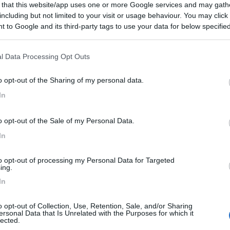
 that this website/app uses one or more Google services and may gath
oti con le mani e poi spingi per chiudere.
including but not limited to your visit or usage behaviour. You may click 
 to Google and its third-party tags to use your data for below specifi
ogle consent section.
l Data Processing Opt Outs
o opt-out of the Sharing of my personal data.
In
Previous
o opt-out of the Sale of my Personal Data.
In
Finlandia 
to opt-out of processing my Personal Data for Targeted
ing.
In
o opt-out of Collection, Use, Retention, Sale, and/or Sharing
ersonal Data that Is Unrelated with the Purposes for which it
lected.
le
22:01:47