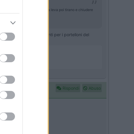
 , in quanto prima orientano la leva poi tirano e chiudere
ritrovi due chiavi differenti per i portelloni del
Rispondi
Abuso