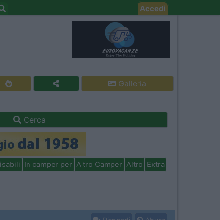
Accedi
Galleria
Cerca
isabili
In camper per
Altro Camper
Altro
Extra
Rispondi
Abuso