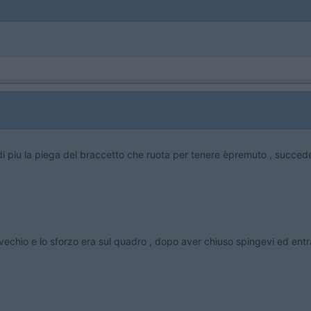
co di piu la piega del braccetto che ruota per tenere èpremuto , succed
echio e lo sforzo era sul quadro , dopo aver chiuso spingevi ed entr