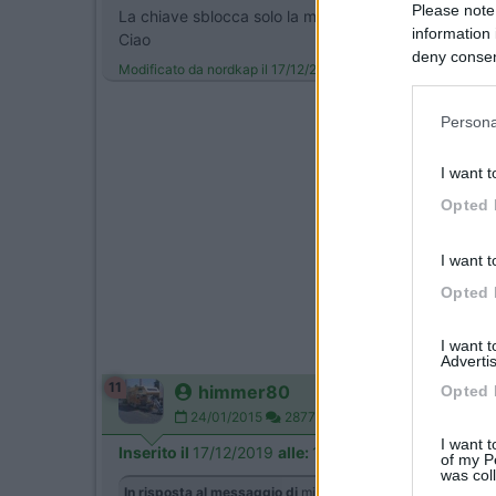
Please note
La chiave sblocca solo la maniglia che fuoriesce e ru
information 
Ciao
deny consent
Modificato da nordkap il 17/12/2019 alle 14:32:54
in below Go
Persona
I want t
Opted 
I want t
Opted 
I want 
Advertis
11
himmer80
Opted 
24/01/2015
2877
I want t
Inserito il
17/12/2019
alle:
17:32:24
of my P
was col
In risposta al messaggio di
miguelcnc68
del
05/12/2019
al