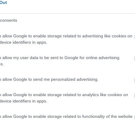
Out
ti i marchi utilizzano delle chiusure per i portelli molto furbe , almeno secondo me
consents
...
porte gavoni esterni per aprirli tutti con la stessa chiave .altrimenti ti 
o allow Google to enable storage related to advertising like cookies on
ia di fare confusione
evice identifiers in apps.
o allow my user data to be sent to Google for online advertising
s.
to allow Google to send me personalized advertising.
o allow Google to enable storage related to analytics like cookies on
evice identifiers in apps.
o allow Google to enable storage related to functionality of the website