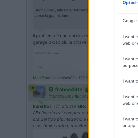
Opted 
Buongiorno , alla fiera del camper ho visto che piu o meno tut
verso la guarnizione
Google 
il problema è che poi devi sostituire tutte le serrature 
I want t
garage dx/sx più la chiave di tutti gli altri e si risch
web or d
carpe diem ......
I want t
purpose
Luca
Modificato da himmer80 il 17/12/2019 alle 17:33:32
I want 
18
franco49tn
24/01/2008
10466
I want t
web or d
Inserito il
17/12/2019
alle:
17:40:44
Alla fine dovrai comperare un Kit cilindri e chiavi
I want t
ora del tipo più moderno e difficilmente apribile,
or app.
e sostituire tutto per uniformare: