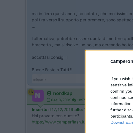
ma in fiera quest anno , ho notato , che moltissimi cos
poi tira verso il supporto per premere, sono spettaco
...
l alternativa, potrebbe essere quella di mettere quel
braccetto , ma si risolve un po , ma cercando ho torva
accettasi consigli !
camperonl
Buone Feste a Tutti !!
If you wish 
miguelix
sensitive in
confirm you
16
nordkap
continue se
04/10/2009
1897
information 
Inserito il
17/12/2019
alle:
14:29:14
further disc
Hai provato con queste?
participants
https://www.camperflash.it/it/h...
Downstream 