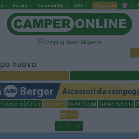
ta
Forum
Community
COL
Magazine
tipo nuovo
Meccanica
Cellula
Accessori
Eventi
Leggi
Comportamenti
D
Attivi
<
1
>