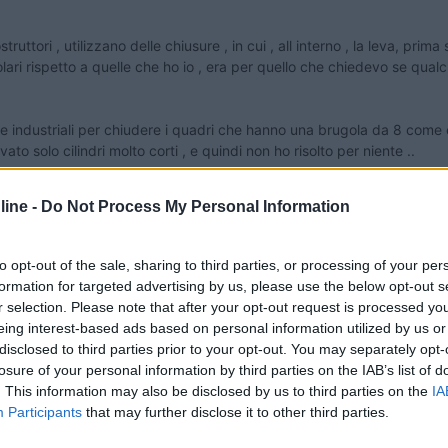
truttori , utilizzano delle chiusure , in cui , all interno , la leva, pri
lari rispetto a quelle che ho io , era per quello che chiedevo se qualc
le industriali per chiudere i quadri che hanno una brugola da 8 come e
to solo cilindri molto corti , e quindi non ho risolto per niente ..
ine -
Do Not Process My Personal Information
to opt-out of the sale, sharing to third parties, or processing of your per
formation for targeted advertising by us, please use the below opt-out s
r selection. Please note that after your opt-out request is processed y
eing interest-based ads based on personal information utilized by us or
disclosed to third parties prior to your opt-out. You may separately opt-
losure of your personal information by third parties on the IAB’s list of
. This information may also be disclosed by us to third parties on the
IA
Participants
that may further disclose it to other third parties.