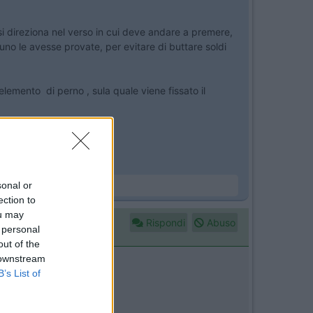
ma si direziona nel verso in cui deve andare a premere,
uno le avesse provate, per evitare di buttare soldi
lemento di perno , sula quale viene fissato il
sonal or
ection to
ou may
Rispondi
Abuso
 personal
out of the
 downstream
B’s List of