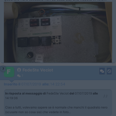
7
FedeSte Veciot
7
Inserito il
07/07/2019
alle:
14:22:54
In risposta al messaggio di
FedeSte Veciot
del
07/07/2019
alle
14:19:36
Ciao a tutti, volevamo sapere se è normale che manchi il quadrato nero
(scusate non so cosa sia) che vedete in foto...