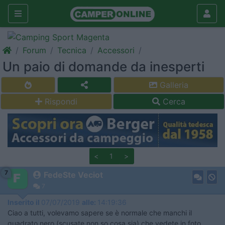
Forum
Tecnica
Accessori
Un paio di domande da inesperti
Galleria
Rispondi
Cerca
<
1
>
7
FedeSte Veciot
7
Inserito il
07/07/2019
alle:
14:19:36
Ciao a tutti, volevamo sapere se è normale che manchi il
quadrato nero (scusate non so cosa sia) che vedete in foto...