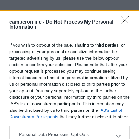
camperonline -
Do Not Process My Personal
Information
16
If you wish to opt-out of the sale, sharing to third parties, or
impiegatodel...
processing of your personal or sensitive information for
30986
targeted advertising by us, please use the below opt-out
Inserito il
07/07/2019
alle:
16:28:38
section to confirm your selection. Please note that after your
opt-out request is processed you may continue seeing
In risposta al messaggio di
FedeSte Veciot
del
07/07/2019
alle
interest-based ads based on personal information utilized by
15:16:04
us or personal information disclosed to third parties prior to
your opt-out. You may separately opt-out of the further
Quando attacco la corrente esterna devo cambiare qualche interruttore?
Inolte chiedo, mi carica anche la batteria accessori?
disclosure of your personal information by third parties on the
IAB’s list of downstream participants. This information may
Il relè mancante, effettivamente potrebbe essere relativo al
also be disclosed by us to third parties on the
IAB’s List of
caricabatterie dei servizi. Quella centralina, oltre a gestire tutto
Downstream Participants
that may further disclose it to other
l'impianto elettrico, dovrebbe funzionare da caricabatterie
third parties.
quando sei allacciato alla 230v.
Se manca, o la parte del CB ( caricabatteria) è guasta ed è
Personal Data Processing Opt Outs
Please note that this website/app uses one or more Google