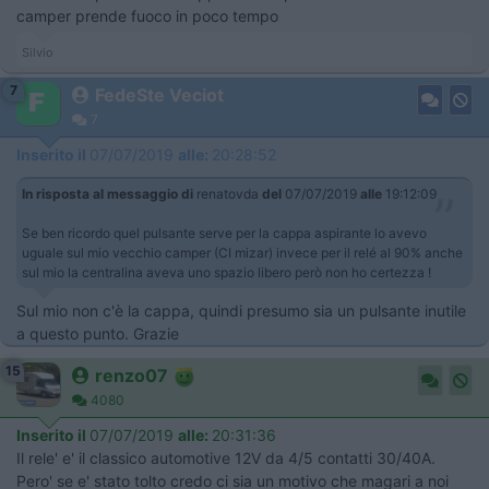
camper prende fuoco in poco tempo
Silvio
7
FedeSte Veciot
7
Inserito il
07/07/2019
alle:
20:28:52
In risposta al messaggio di
renatovda
del
07/07/2019
alle
19:12:09
Se ben ricordo quel pulsante serve per la cappa aspirante lo avevo
uguale sul mio vecchio camper (CI mizar) invece per il relé al 90% anche
sul mio la centralina aveva uno spazio libero però non ho certezza !
Sul mio non c'è la cappa, quindi presumo sia un pulsante inutile
a questo punto. Grazie
15
renzo07
4080
Inserito il
07/07/2019
alle:
20:31:36
Il rele' e' il classico automotive 12V da 4/5 contatti 30/40A.
Pero' se e' stato tolto credo ci sia un motivo che magari a noi