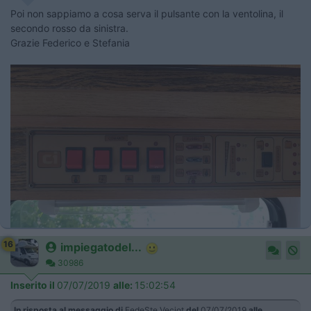
Poi non sappiamo a cosa serva il pulsante con la ventolina, il
secondo rosso da sinistra.
Grazie Federico e Stefania
16
impiegatodel...
30986
Inserito il
07/07/2019
alle:
15:02:54
In risposta al messaggio di
FedeSte Veciot
del
07/07/2019
alle