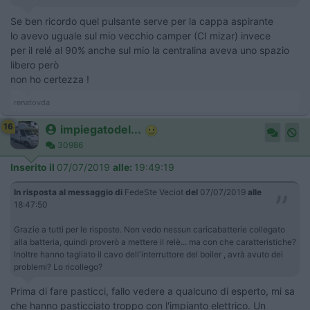
Se ben ricordo quel pulsante serve per la cappa aspirante
lo avevo uguale sul mio vecchio camper (CI mizar) invece
per il relé al 90% anche sul mio la centralina aveva uno spazio
libero però
non ho certezza !
renatovda
16
impiegatodel...
30986
Inserito il
07/07/2019
alle:
19:49:19
In risposta al messaggio di
FedeSte Veciot
del
07/07/2019
alle
18:47:50
Grazie a tutti per le risposte. Non vedo nessun caricabatterie collegato
alla batteria, quindi proverò a mettere il relè... ma con che caratteristiche?
Inoltre hanno tagliato il cavo dell'interruttore del boiler , avrà avuto dei
problemi? Lo ricollego?
Prima di fare pasticci, fallo vedere a qualcuno di esperto, mi sa
che hanno pasticciato troppo con l'impianto elettrico. Un