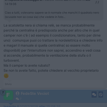
14:19:36
Ciao a tutti, volevamo sapere se è normale che manchi il quadrato nero
(scusate non so cosa sia) che vedete in foto...
La scatoletta nera si chiama relè, se manca probabilmente
perché la centralina è predisposta anche per altro che in quel
camper non c'è ( ad esempio il condizionatore, tanto per dirne
uno) comunque puoi co trattare la nordelettrica e chiedere info
e magari il manuale si quella centralina( so essere molto
disponibili) per l'interruttore non saprei, accendino e vedi cosa
si accende, probabilmente la ventilazione della stufa o il
turbovent.
Ma il camper lo avete rubato?
Se non lo avete fatto, potete chiedere al vecchio proprietario
Silvio
7
FedeSte Veciot
7
Inserito il
07/07/2019
alle:
15:08:35