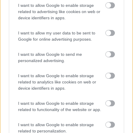
I want to allow Google to enable storage
Silvio
related to advertising like cookies on web or
device identifiers in apps.
15
renzo07
4080
I want to allow my user data to be sent to
Inserito il
07/07/2019
alle:
16:38:21
Google for online advertising purposes.
Ciao,
il rele' che manca e' quello che serve per la carica della batteria.
Serve a scollegare la carica da rete quando la tensione sulla
I want to allow Google to send me
batteria raggiunge un certo valore.
personalized advertising.
Il fatto che manchi il rele' potrebbe significare che qualcuno ha
messo un caricabatterie a parte, ma quello puoi scoprirlo solo
I want to allow Google to enable storage
tu, anche perche' se non c'e' (il caricabatteria a parte) , la
related to analytics like cookies on web or
ricarica puo' avvenire solo col motore od un eventuale pannello
device identifiers in apps.
fotovoltaico.
Per il pulsante con ventola non saprei, forse ha a che fare con la
I want to allow Google to enable storage
stufa, ma non ne sono sicuro, devi aspettare che te lo dica
related to functionality of the website or app.
qualcuno che ha lo stesso pannello.
Dovrebbe essere un Nordelettronica NE13 o giu' di li.
Renzo.
I want to allow Google to enable storage
related to personalization.