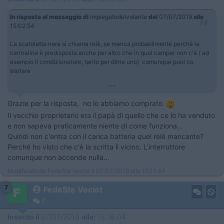
In risposta al messaggio di
impiegatodelvolante
del
07/07/2019
alle
15:02:54
La scatoletta nera si chiama relè, se manca probabilmente perché la
centralina è predisposta anche per altro che in quel camper non c'è ( ad
esempio il condizionatore, tanto per dirne uno) comunque puoi co
trattare
...
Grazie per la risposta, no lo abbiamo comprato
Il vecchio proprietario era il papà di quello che ce lo ha venduto
e non sapeva praticamente niente di come funziona...
Quindi non c'entra con il carica batteria quel relè mancante?
Perché ho visto che c'è la scritta li vicino. L'interruttore
comunque non accende nulla...
Modificato da FedeSte Veciot il 07/07/2019 alle 15:11:44
7
FedeSte Veciot
7
Inserito il
07/07/2019
alle:
15:16:04