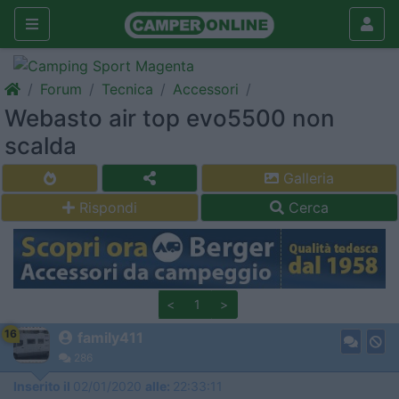
Forum
Tecnica
Accessori
Webasto air top evo5500 non
scalda
Galleria
Rispondi
Cerca
<
1
>
16
family411
286
Inserito il
02/01/2020
alle:
22:33:11