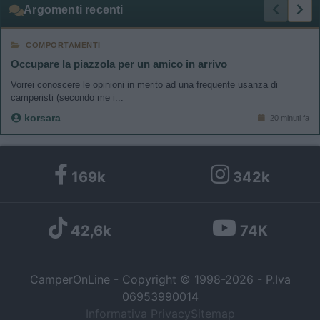
Argomenti recenti
COMPORTAMENTI
Occupare la piazzola per un amico in arrivo
Vorrei conoscere le opinioni in merito ad una frequente usanza di
camperisti (secondo me i...
korsara
20 minuti fa
169k
342k
42,6k
74K
CamperOnLine - Copyright © 1998-2026 - P.Iva
06953990014
Informativa Privacy
Sitemap