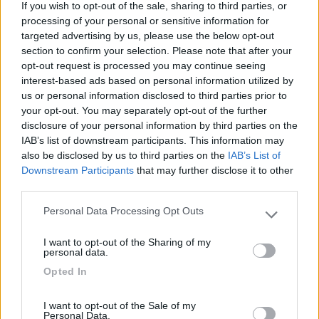
If you wish to opt-out of the sale, sharing to third parties, or
che succede se no andro da un webastaio grazie per la
processing of your personal or sensitive information for
disponibilita ma siamo lontani io sono di genova.
targeted advertising by us, please use the below opt-out
section to confirm your selection. Please note that after your
opt-out request is processed you may continue seeing
interest-based ads based on personal information utilized by
us or personal information disclosed to third parties prior to
your opt-out. You may separately opt-out of the further
disclosure of your personal information by third parties on the
IAB’s list of downstream participants. This information may
also be disclosed by us to third parties on the
IAB’s List of
Downstream Participants
that may further disclose it to other
third parties.
Personal Data Processing Opt Outs
Please note that this website/app uses one or more Google
11
Francesco1974
services and may gather and store information including but
I want to opt-out of the Sharing of my
not limited to your visit or usage behaviour. You may click to
671
personal data.
grant or deny consent to Google and its third-party tags to
Inserito il
03/01/2020
alle:
18:30:18
Opted In
use your data for below specified purposes in below Google
consent section.
In risposta al messaggio di
family411
del
03/01/2020
alle
17:57:59
I want to opt-out of the Sale of my
Personal Data.