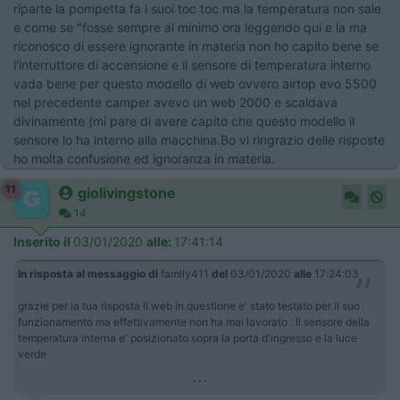
riparte la pompetta fa i suoi toc toc ma la temperatura non sale
e come se "fosse sempre al minimo ora leggendo qui e la ma
riconosco di essere ignorante in materia non ho capito bene se
l'interruttore di accensione e il sensore di temperatura interno
vada bene per questo modello di web ovvero airtop evo 5500
nel precedente camper avevo un web 2000 e scaldava
divinamente (mi pare di avere capito che questo modello il
sensore lo ha interno alla macchina.Bo vi ringrazio delle risposte
ho molta confusione ed ignoranza in materia.
11
giolivingstone
14
Inserito il
03/01/2020
alle:
17:41:14
In risposta al messaggio di
family411
del
03/01/2020
alle
17:24:03
grazie per la tua risposta il web in questione e' stato testato per il suo
funzionamento ma effettivamente non ha mai lavorato . Il sensore della
temperatura interna e' posizionato sopra la porta d'ingresso e la luce
verde
...