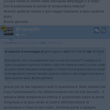
La luce verde al centro della manopola lampeggia o è fissa?
Dov'è posizionata la sonda di temperatura interna?
Avendo qualche notizia in più magari riusciamo a dare qualche
aiuto.
Buona giornata
16
family411
286
Inserito il
03/01/2020
alle:
17:24:03
In risposta al messaggio di
giolivingstone
del
03/01/2020
alle
16:29:46
Buongiorno, ma il riscaldamento non ha mai funzionato? Il camper è un
nuovo acquisto e quindi è la prima volta che viene acceso? La luce verde
al centro della manopola lampeggia o è fissa? Dov'è posizionata la sonda
di temperatura interna? Avendo qualche notizia in più magari riusciamo a
dare qualche aiuto. Buona giornata
grazie per la tua risposta il web in questione e' stato testato per
il suo funzionamento ma effettivamente non ha mai lavorato . Il
sensore della temperatura interna e' posizionato sopra la porta
d'ingresso e la luce verde al centro dell'interruttore di
accensione e fissa ovvero tutto funziona parte si spegne