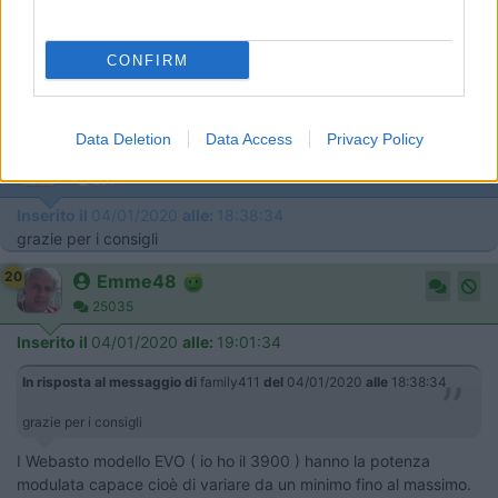
CONFIRM
Data Deletion
Data Access
Privacy Policy
16
family411
286
Inserito il
04/01/2020
alle:
18:38:34
grazie per i consigli
20
Emme48
25035
Inserito il
04/01/2020
alle:
19:01:34
In risposta al messaggio di
family411
del
04/01/2020
alle
18:38:34
grazie per i consigli
I Webasto modello EVO ( io ho il 3900 ) hanno la potenza
modulata capace cioè di variare da un minimo fino al massimo.