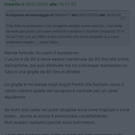
Inserito il
06/01/2020
alle:
19:07:55
In risposta al messaggio di
fabione71
del
06/01/2020
alle
18:39:30
Ciao Marco bellissimo il tuo progetto,sempre.molto preciso... Hai delle
formule per.poter calcolare.velocità e portata e stabilire l'impianto ?? io
ho un 7,40 con air 3900 e son convinto che se lo progetto io,a caso
andrebbe meglio .... saluti fabio
Niente formule, ho usato il buonsenso.
L'uscita è da 90 e deve essere mantenuta da 90 fino alla prima
derivazione, poi può diminuire ma ho comunque mantenuto un
tubo e una griglia da 80 fino in dinette.
Le griglie le ho messe negli angoli freddi che buttano verso il
centro mentre quella del recuporo è centrale per un clima
equilibrato.
Se butti aria calda nei punti sbagliati avrai zone tropicali e zone
polari... anche la sonda è posizionata correttamente.
Non scaldo i serbatoi perché sono tutti interni.
I tubi che portano aria calda ai piedi dei letti viaggiano sulla