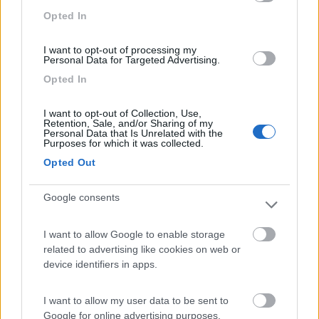
bocchette ne ho 6 per cui non penso sia li il problema ma ripeto non me
Opted In
ne capisco provero a fare il reset col fusibile e vediamo che succede se
no andro da un webastaio grazie per la disponibilita ma siamo lontani io
sono di genova.
I want to opt-out of processing my
Personal Data for Targeted Advertising.
Con la potenza che ha dovrebbe scioglierle le bocchette al
Opted In
livello del comando che hai messo, se la luce e' fissa non hai
errori o protezioni X sovratemperatura.
I want to opt-out of Collection, Use,
Retention, Sale, and/or Sharing of my
A questo punto se non sentì neanche la ventola girare
Personal Data that Is Unrelated with the
velocemente (se la sentì e non scalda si sarà staccato un tubo)
Purposes for which it was collected.
la sonda temperatura interna non gli "spiega" di dover
Opted Out
scaldare...
Google consents
Potresti vedere se è collegata e non staccata, potresti provare
a staccarla e vedere se parte alla Max potenza (di questo non
sicuro...) ma penso il problema sia lì attorno.
I want to allow Google to enable storage
related to advertising like cookies on web or
Francesco & Famiglia.
device identifiers in apps.
16
family411
286
I want to allow my user data to be sent to
Google for online advertising purposes.