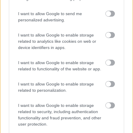
Inserito il
03/01/2020
alle:
18:41:00
grazie. la ventola gira velocemente quando parte ma poi
quando per lui ha raggiunto la temperatura si spegne per poi
I want to allow Google to send me
ripartire ovvero tutto regolare ma non fa salire la temperatura
personalized advertising.
perche non capisce a parere mio che deve salire .Io al posto di
questo che e' il sensore interno alla macchina nella foto ho il
I want to allow Google to enable storage
sensore di temperatura all'interno magari la magagna e' li
related to analytics like cookies on web or
device identifiers in apps.
I want to allow Google to enable storage
related to functionality of the website or app.
I want to allow Google to enable storage
related to personalization.
I want to allow Google to enable storage
related to security, including authentication
functionality and fraud prevention, and other
user protection.