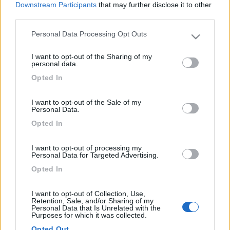
58914
Downstream Participants
that may further disclose it to other
third parties.
Inserito il
15/06/2017
alle:
00:32:24
si, puo essere unprovvedimento palliativo e temporaneo o che
Personal Data Processing Opt Outs
Please note that this website/app uses one or more Google
puo essere permanente solo su vecchi catorci dove il vetro
services and may gather and store information including but
costerebbe piu del camper.
I want to opt-out of the Sharing of my
not limited to your visit or usage behaviour. You may click to
personal data.
grant or deny consent to Google and its third-party tags to
Anche facendo i fori, comunque appena batte il sole poi si crea
Opted In
use your data for below specified purposes in below Google
appannamento e condensa, anche perchè, non si è poi
consent section.
eliminato il punto di ingresso.
I want to opt-out of the Sale of my
____________________________________
Personal Data.
Opted In
Tommaso IZ4DJI
I want to opt-out of processing my
www.iz4dji.it
Personal Data for Targeted Advertising.
Opted In
I want to opt-out of Collection, Use,
Retention, Sale, and/or Sharing of my
Personal Data that Is Unrelated with the
Purposes for which it was collected.
15
icaro2002
Opted Out