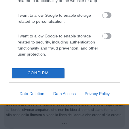
related to functionality of the website or app.
I want to allow Google to enable storage
related to personalization.
I want to allow Google to enable storage
related to security, including authentication
functionality and fraud prevention, and other
user protection.
19
IZ4DJI
CONFIRM
58914
Inserito il
16/06/2017
alle:
22:21:21
Data Deletion
Data Access
Privacy Policy
In risposta al messaggio di
icaro2002
del
15/06/2017
alle
22:52:52
Questa è la situazione, come si vede dalla foto si sono create, soprattutto
sul bordo, diverse crepature che non ho idea di come si siano formate.
Alla base della finestra si vede la linea dell'acqua che credo si sia creata
...