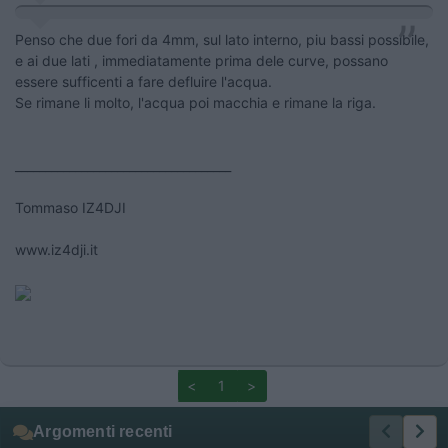
Penso che due fori da 4mm, sul lato interno, piu bassi possibile,
e ai due lati , immediatamente prima dele curve, possano
essere sufficenti a fare defluire l'acqua.
Se rimane li molto, l'acqua poi macchia e rimane la riga.
____________________________________
Tommaso IZ4DJI
www.iz4dji.it
<
1
>
Argomenti recenti