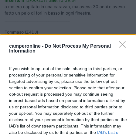
Inserito il
13/06/2017
alle:
15:59:34
a me era capitato in una caravan, ma aveva 30 anni e avevo
fatto un paio di fori in basso in ogni finestra.
____________________________________
Tommaso IZ4DJI
www.iz4dji.it
camperonline -
Do Not Process My Personal
Information
If you wish to opt-out of the sale, sharing to third parties, or
processing of your personal or sensitive information for
targeted advertising by us, please use the below opt-out
17
geppetto22
section to confirm your selection. Please note that after your
5603
opt-out request is processed you may continue seeing
interest-based ads based on personal information utilized by
Inserito il
14/06/2017
alle:
22:28:59
us or personal information disclosed to third parties prior to
una volta elimininata però restano tracce ed il fenomeno si
your opt-out. You may separately opt-out of the further
ripresenta credo che la sostituzione sia nel tempo inevitabile!!
disclosure of your personal information by third parties on the
IAB’s list of downstream participants. This information may
19
IZ4DJI
also be disclosed by us to third parties on the
IAB’s List of