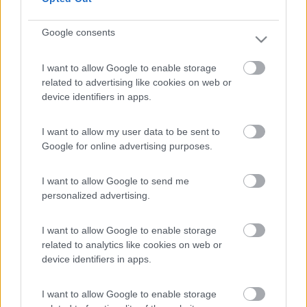
2519
Inserito il
15/06/2017
alle:
22:52:52
Google consents
Questa è la situazione, come si vede dalla foto si sono create,
soprattutto sul bordo, diverse crepature che non ho idea di
come si siano formate.
I want to allow Google to enable storage
Alla base della finestra si vede la linea dell'acqua che credo si
related to advertising like cookies on web or
sia creata per condensa, e a questo punto non credo ci sia altra
device identifiers in apps.
soluzione che fare un piccolo foro per permettere all'acqua di
defluire.
I want to allow my user data to be sent to
Google for online advertising purposes.
I want to allow Google to send me
personalized advertising.
I want to allow Google to enable storage
related to analytics like cookies on web or
(In un mondo dove tutto è verità ed ogni verità è
device identifiers in apps.
illusione,......l''unica certezza è il dubbio!!)
I want to allow Google to enable storage