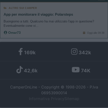
ALTRO SUI CAMPER
App per monitorare il viaggio: Polarsteps
Buongiorno a tutti. Qualcuno ha mai utilizzato l'app in questione?
Eventualmente cone vi...
Omar73
Oggi alle 09:38
169k
342k
42,6k
74K
CamperOnLine - Copyright © 1998-2026 - P.Iva
06953990014
Informativa Privacy
Sitemap