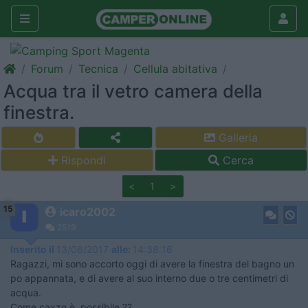
Forum
Tecnica
Cellula abitativa
Acqua tra il vetro camera della
finestra.
Galleria
Rispondi
Cerca
<
1
>
15
icaro2002
2519
Inserito il
13/06/2017
alle:
14:38:16
Ragazzi, mi sono accorto oggi di avere la finestra del bagno un
po appannata, e di avere al suo interno due o tre centimetri di
acqua.
Come caxzo è possibile ??